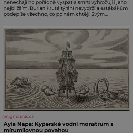
nenechají ho pořádně vyspat a smrtí vyhrožují i jeho
nejbližším. Burian kruté týrání nevydrží a estébákům
podepíše všechno, co po něm chtějí. Svým
podpisem jim potvrdí také to, že na něj během
výslechů nikdo nevyvíjel fyzický ani psychický nátlak.
Syn brněnského řezníka chce být knězem a
enigmaplus.cz
Ayia Napa: Kyperské vodní monstrum s
mírumilovnou povahou