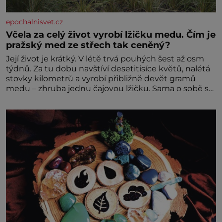
epochalnisvet.cz
Včela za celý život vyrobí lžičku medu. Čím je
pražský med ze střech tak ceněný?
Její život je krátký. V létě trvá pouhých šest až osm
týdnů. Za tu dobu navštíví desetitisíce květů, nalétá
stovky kilometrů a vyrobí přibližně devět gramů
medu – zhruba jednu čajovou lžičku. Sama o sobě se
může zdát bezvýznamná. Teprve když se spojí s
dalšími desítkami tisíc příslušnic svého včelstva,
vznikne jeden z nejdokonalejších organismů