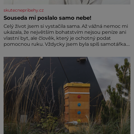
skutecnepribehy.cz
Souseda mi poslalo samo nebe!
Celý život jsem si vystačila sama. Až vážná nemoc mi
ukázala, že největším bohatstvím nejsou peníze ani
vlastní byt, ale člověk, který je ochotný podat
pomocnou ruku. Vždycky jsem byla spíš samotářka.
Nepotřebovala jsem kolem sebe partu kamarádek
ani partnera. Stačily mi knihy, práce a hlavně klid.
Hned po studiích jsem odešla z rodného města,