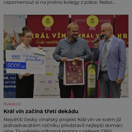
vzpomenout si na jméno kolegy z práce. Nebo
marně v paměti lovíte název knížky, kterou jste
nedávno přečetli. Je to opravdu tak, s věkem jako
kdyby se paměť rozhodla stávkovat. Cvičte
iluxus.cz
Král vín začíná třetí dekádu
Největší český vinařský projekt Král vín ve svém již
jednadvacátém ročníku představil nejlepší domácí
vína. Ta vybírala odborná porota z celkem 1260