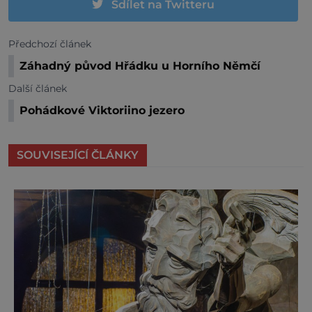
Sdílet na Twitteru
Předchozí článek
Záhadný původ Hřádku u Horního Němčí
Další článek
Pohádkové Viktoriino jezero
SOUVISEJÍCÍ ČLÁNKY