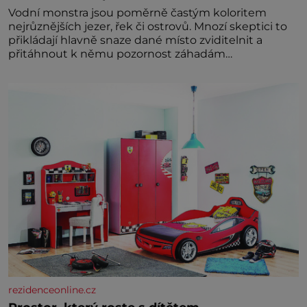
Vodní monstra jsou poměrně častým koloritem
nejrůznějších jezer, řek či ostrovů. Mnozí skeptici to
přikládají hlavně snaze dané místo zviditelnit a
přitáhnout k němu pozornost záhadám
nakloněných turi
rezidenceonline.cz