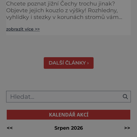
Chcete poznat jižní Čechy trochu jinak?
Objevte jejich kouzlo z výšky! Rozhledny,
vyhlídky i stezky v korunách stromů vám
nabídnou dechberoucí pohledy na řeky, lesy,
zobrazit více >>
města i Alpy v dálce. Ptačí pozorovatelna
Vrbenské rybníky Začněte třeba na Stezce
korunami stromů Lipno, kde se projdete ve
výšce 40 metrů s výhledy na šu
DALŠÍ ČLÁNKY ›
KALENDÁŘ AKCÍ
<<
Srpen 2026
>>