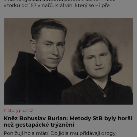
vzorků od 157 vinařů. Král vín, který se – i pře
historyplus.cz
Kněz Bohuslav Burian: Metody StB byly horší
než gestapácké trýznění
Ponižují ho a mlátí. Do jídla mu přidávají drogy,