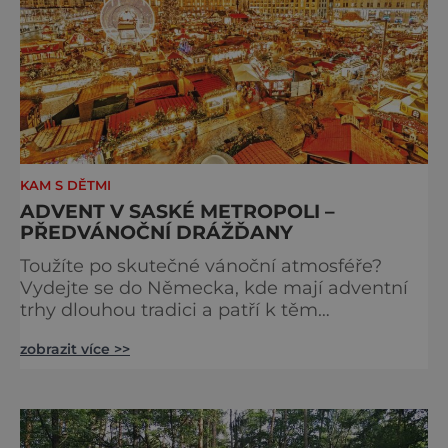
KAM S DĚTMI
ADVENT V SASKÉ METROPOLI –
PŘEDVÁNOČNÍ DRÁŽĎANY
Toužíte po skutečné vánoční atmosféře?
Vydejte se do Německa, kde mají adventní
trhy dlouhou tradici a patří k těm
nejpůvabnějším v Evropě. Ty nejbližší
zobrazit více >>
českým hranicím najdete v Drážďanech –
začínají 26. 11. 2025 a potrvají do 24. 12. 2025.
A stojí za to je zažít na vlastní kůži.
S norimberským Christkindlesmarktem se
drážďanské vánoční trhy každoročně