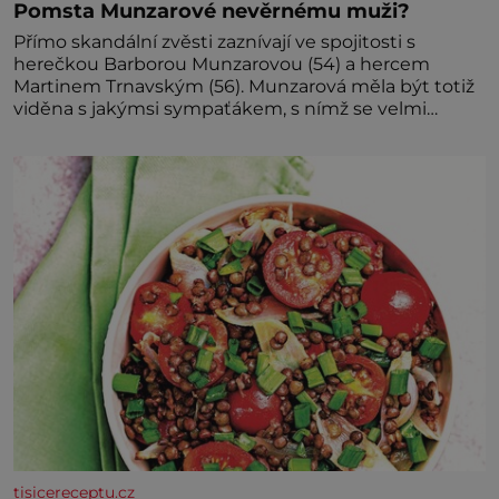
Pomsta Munzarové nevěrnému muži?
Přímo skandální zvěsti zaznívají ve spojitosti s
herečkou Barborou Munzarovou (54) a hercem
Martinem Trnavským (56). Munzarová měla být totiž
viděna s jakýmsi sympaťákem, s nímž se velmi
družně, až d
tisicereceptu.cz