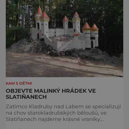
přetahují o pozici nejnavštěvovanějších t
KAM S DĚTMI
OBJEVTE MALINKÝ HRÁDEK VE
SLATIŇANECH
Zatímco Kladruby nad Labem se specializují
na chov starokladrubských běloušů, ve
Slatiňanech najdeme krásné vraníky
stejného plemene. V hipologickém muzeu v