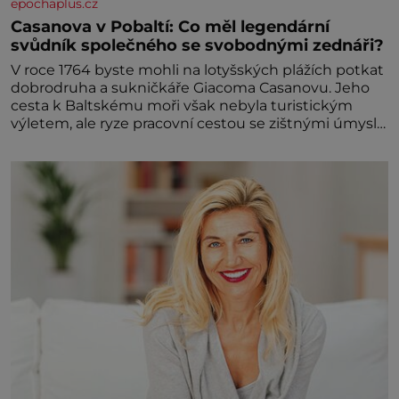
epochaplus.cz
Casanova v Pobaltí: Co měl legendární
svůdník společného se svobodnými zednáři?
V roce 1764 byste mohli na lotyšských plážích potkat
dobrodruha a sukničkáře Giacoma Casanovu. Jeho
cesta k Baltskému moři však nebyla turistickým
výletem, ale ryze pracovní cestou se zištnými úmysly.
Jaký cíl Casanova sledoval, když se například
procházel uličkami lotyšské Rigy? Casanova v Pobaltí
kontaktoval tamní zednářské lóže. Nebyl v této
oblasti žádným nováčkem, protože do zednářské