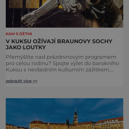
KAM S DĚTMI
V KUKSU OŽÍVAJÍ BRAUNOVY SOCHY
JAKO LOUTKY
Přemýšlíte nad prázdninovým programem
pro celou rodinu? Spojte výlet do barokního
Kuksu s nevšedním kulturním zážitkem.
Galerie loutek Kuks v historickém
zobrazit více >>
Comoedien-Hausu zve na stálou expozici
Braunova socha loutkou. Jde o unikátní
cyklus soch-loutek inspirovaných sochami
Matyáše Bernarda Brauna nejen z Kuksu.
Výstava Braunova socha loutkou představuje
padesát autorských loutek řezbáře a scénog