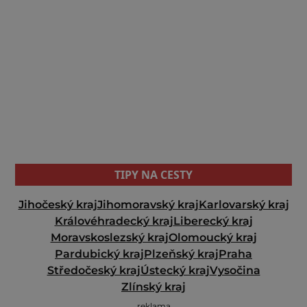
TIPY NA CESTY
Jihočeský kraj
Jihomoravský kraj
Karlovarský kraj
Královéhradecký kraj
Liberecký kraj
Moravskoslezský kraj
Olomoucký kraj
Pardubický kraj
Plzeňský kraj
Praha
Středočeský kraj
Ústecký kraj
Vysočina
Zlínský kraj
reklama