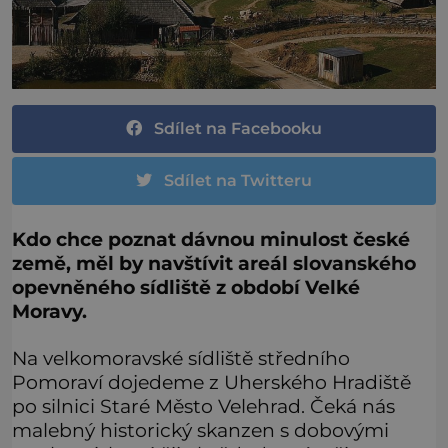
Sdílet na Facebooku
Sdílet na Twitteru
Kdo chce poznat dávnou minulost české
země, měl by navštívit areál slovanského
opevněného sídliště z období Velké
Moravy.
Na velkomoravské sídliště středního
Pomoraví dojedeme z Uherského Hradiště
po silnici Staré Město Velehrad. Čeká nás
malebný historický skanzen s dobovými