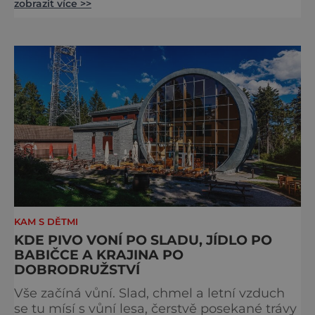
zobrazit více >>
budově zámku se dozvíte více o chovu
těchto koní, jsou tu vystaveny významné
obrazy s koňskými motivy, sedla a postroje,
některé exponáty připomínají využití koní ve
vojenství, dopravě, honech či dostizích.
[caption id="attachment_74515
KAM S DĚTMI
KDE PIVO VONÍ PO SLADU, JÍDLO PO
BABIČCE A KRAJINA PO
DOBRODRUŽSTVÍ
Vše začíná vůní. Slad, chmel a letní vzduch
se tu mísí s vůní lesa, čerstvě posekané trávy