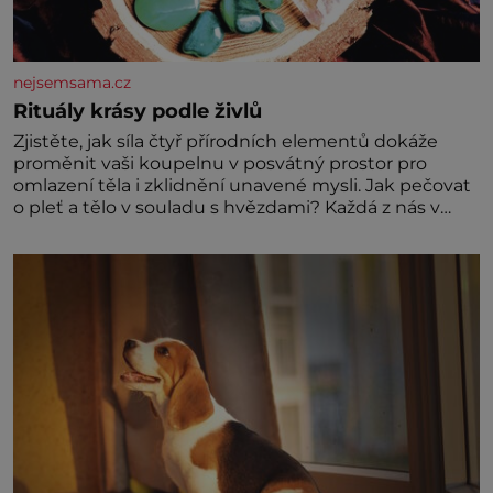
nejsemsama.cz
Rituály krásy podle živlů
Zjistěte, jak síla čtyř přírodních elementů dokáže
proměnit vaši koupelnu v posvátný prostor pro
omlazení těla i zklidnění unavené mysli. Jak pečovat
o pleť a tělo v souladu s hvězdami? Každá z nás v
sobě nese otisk vesmíru, který se projevuje nejen v
naší povaze, ale i v potřebách naší pokožky. Ohnivá
znamení Ženy narozené ve znamení Berana, Lva a
Střelce v sobě nesou žár, odvahu a neutuchající elán.
Vaše