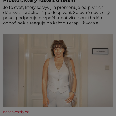
Prostor, který roste s dítětem
Je to svět, který se vyvíjí a proměňuje od prvních
dětských krůčků až po dospívání. Správně navržený
pokoj podporuje bezpečí, kreativitu, soustředění i
odpočinek a reaguje na každou etapu života a
specifické potřeby dítěte. Pro nejmenší je klíčová
jednoduchost, měkkost a bezpečí, proto by pokoj
miminka měl působit především klidně a útulně.
Předškolní věk je
nasehvezdy.cz