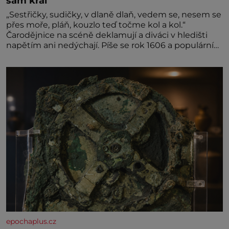
sám král
„Sestřičky, sudičky, v dlaně dlaň, vedem se, nesem se
přes moře, pláň, kouzlo teď točme kol a kol.“
Čarodějnice na scéně deklamují a diváci v hledišti
napětím ani nedýchají. Píše se rok 1606 a populární
anglický dramatik William Shakespeare uvádí svou
Tragédii o Macbethovi. Napsal ji pro krále Jakuba I.,
jenž v roce 1603 vystřídal
epochaplus.cz