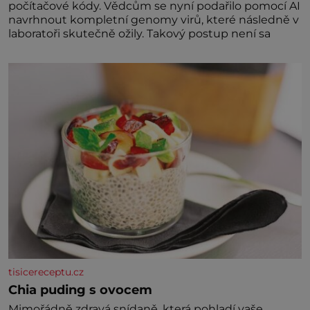
počítačové kódy. Vědcům se nyní podařilo pomocí AI
navrhnout kompletní genomy virů, které následně v
laboratoři skutečně ožily. Takový postup není sa
tisicereceptu.cz
Chia puding s ovocem
Mimořádně zdravá snídaně, která pohladí vaše