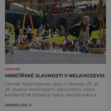
v roce 2026 se zaměří na dvě hlavní tém
OSTATNÍ
HRNČÍŘSKÉ SLAVNOSTI V NELAHOZEVSI.
Zámek Nelahozeves ožije o víkendu 25. až
26. dubna Hrnčířskými slavnostmi, které
každoročně přitahují tisíce návštěvníků a
patří mezi největší akce svého druhu ve
zobrazit více >>
Středočeském kraji. Areál renesančního