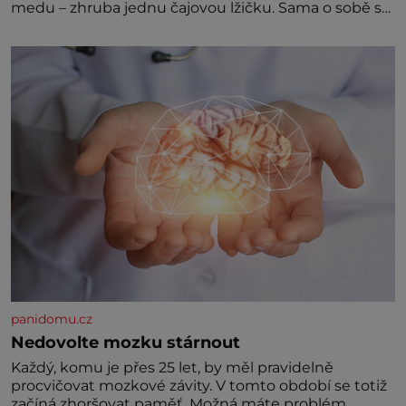
medu – zhruba jednu čajovou lžičku. Sama o sobě se
může zdát bezvýznamná. Teprve když se spojí s
dalšími desítkami tisíc příslušnic svého včelstva,
vznikne jeden z nejdokonalejších organismů
panidomu.cz
Nedovolte mozku stárnout
Každý, komu je přes 25 let, by měl pravidelně
procvičovat mozkové závity. V tomto období se totiž
začíná zhoršovat paměť. Možná máte problém