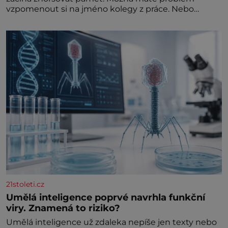
vzpomenout si na jméno kolegy z práce. Nebo
marně v paměti lovíte název knížky, kterou jste
nedávno přečetli. Je to opravdu tak, s věkem jako
kdyby se paměť rozhodla stávkovat. Cvičte
21stoleti.cz
Umělá inteligence poprvé navrhla funkční
viry. Znamená to riziko?
Umělá inteligence už zdaleka nepíše jen texty nebo