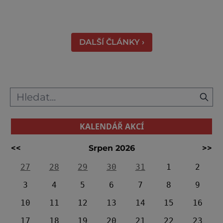
zámku se na jeden víkend promění v živou
přehlídku tradičních řemesel, kde se
propojuje historie, řemeslná zručnost i
zábavný program pro celou rodinu. Otevřeno
DALŠÍ ČLÁNKY ›
bude také v blízkém interaktivním muz
KALENDÁŘ AKCÍ
<<
Srpen 2026
>>
27
28
29
30
31
1
2
3
4
5
6
7
8
9
10
11
12
13
14
15
16
17
18
19
20
21
22
23