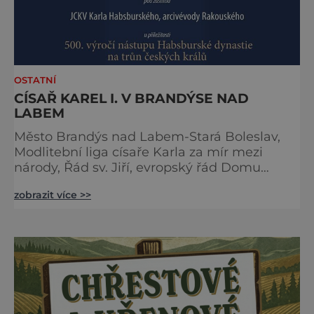
OSTATNÍ
CÍSAŘ KAREL I. V BRANDÝSE NAD
LABEM
Město Brandýs nad Labem-Stará Boleslav,
Modlitební liga císaře Karla za mír mezi
národy, Řád sv. Jiří, evropský řád Domu
habsbursko-lotrinského, Unie evropských
zobrazit více >>
vojensko-historických skupin a Národní
technické muzeum Vás zvou na 24. ročník
tradiční Audience u císaře Karla I. Audience
proběhne v sobotu 16. května v Brandýs nad
Labem-Staré Boleslavi. Akci již tradičně
zahájíme přivítáním historick