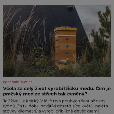
jednoduchost, měkkost a bezpečí, proto by pokoj
miminka měl působit především klidně a útulně.
Předškolní věk je
epochalnisvet.cz
Včela za celý život vyrobí lžičku medu. Čím je
pražský med ze střech tak ceněný?
Její život je krátký. V létě trvá pouhých šest až osm
týdnů. Za tu dobu navštíví desetitisíce květů, nalétá
stovky kilometrů a vyrobí přibližně devět gramů