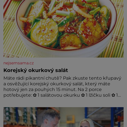
nejsemsama.cz
Korejský okurkový salát
Máte rádi pikantní chutě? Pak zkuste tento křupavý
a osvěžující korejský okurkový salát, který máte
hotový jen za pouhých 15 minut. Na 2 porce
potřebujete: ✿ 1 salátovou okurku ✿ 1 lžičku soli ✿ 1
stroužek česneku ✿ 1 lžíci sójové omáčky ✿ 1 lžíci
rýžového octa ✿ 1 lžičku sezamového oleje ✿ 1 lžičku
chilli ✿ 1 lžičku cukru ✿ 1 jarní cibulku ✿ 1 lžíci
sezamových semínek