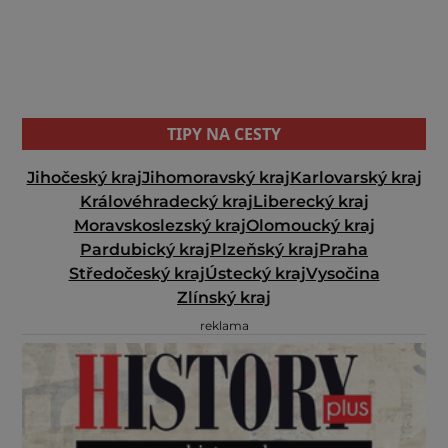
TIPY NA CESTY
Jihočeský kraj
Jihomoravský kraj
Karlovarský kraj
Královéhradecký kraj
Liberecký kraj
Moravskoslezský kraj
Olomoucký kraj
Pardubický kraj
Plzeňský kraj
Praha
Středočeský kraj
Ústecký kraj
Vysočina
Zlínský kraj
reklama