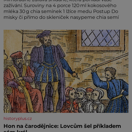
zažívání. Suroviny na 4 porce 120 ml kokosového
mléka 30 g chia semínek 1 lžíce medu Postup Do
misky či přímo do skleniček nasypeme chia semí
historyplus.cz
Hon na čarodějnice: Lovcům šel příkladem