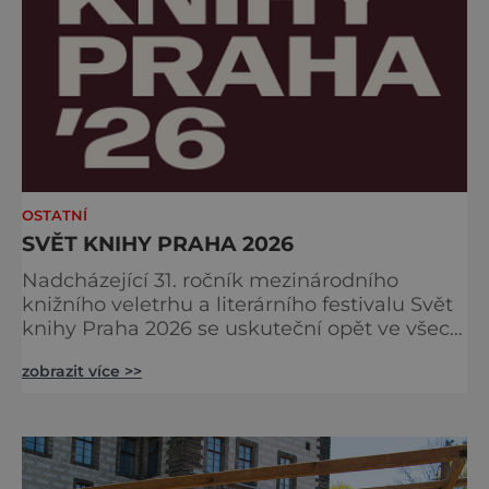
OSTATNÍ
SVĚT KNIHY PRAHA 2026
Nadcházející 31. ročník mezinárodního
knižního veletrhu a literárního festivalu Svět
knihy Praha 2026 se uskuteční opět ve všech
nově zrekonstruovaných Křižíkových
zobrazit více >>
pavilonech a v pavilonu na Bruselské cestě.
Programová část proběhne v areálu
Výstaviště, včetně exteriérových sálů
pojmenovaných po klasických českých
autorech a autorkách. Dramaturgie festivalu