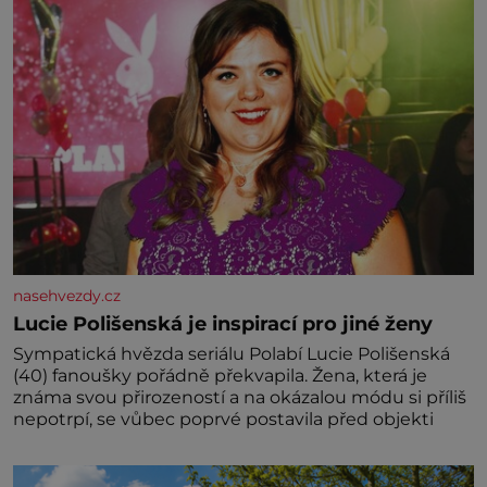
nasehvezdy.cz
Lucie Polišenská je inspirací pro jiné ženy
Sympatická hvězda seriálu Polabí Lucie Polišenská
(40) fanoušky pořádně překvapila. Žena, která je
známa svou přirozeností a na okázalou módu si příliš
nepotrpí, se vůbec poprvé postavila před objekti