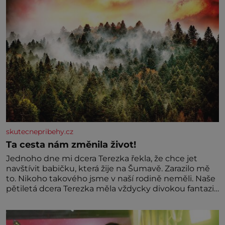
skutecnepribehy.cz
Ta cesta nám změnila život!
Jednoho dne mi dcera Terezka řekla, že chce jet
navštívit babičku, která žije na Šumavě. Zarazilo mě
to. Nikoho takového jsme v naší rodině neměli. Naše
pětiletá dcera Terezka měla vždycky divokou fantazii.
Už odmalička milovala svět pohádek. Každou chvilku
mi říkala, že se jí zdálo o jednorožcích, krásných
princeznách, statečných rytířích a létajících dracích.