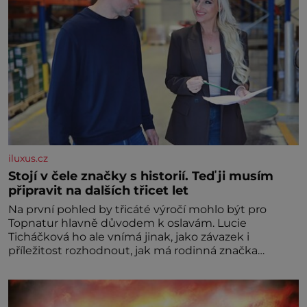
iluxus.cz
Stojí v čele značky s historií. Teď ji musím
připravit na dalších třicet let
Na první pohled by třicáté výročí mohlo být pro
Topnatur hlavně důvodem k oslavám. Lucie
Ticháčková ho ale vnímá jinak, jako závazek i
příležitost rozhodnout, jak má rodinná značka
vypadat v dalších l