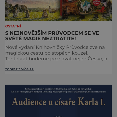
OSTATNÍ
S NEJNOVĚJŠÍM PRŮVODCEM SE VE
SVĚTĚ MAGIE NEZTRATÍTE!
Nové vydání Knihovničky Průvodce zve na
magickou cestu po stopách kouzel.
Tentokrát budeme poznávat nejen Česko, ale
zavítáme i k sousedům na Slovensko. O tom,
zobrazit více >>
že obě země jsou okouzlující, není pochyb,
brzy ale zjistíte, že čáry jsou v nich
zakořeněny hlouběji, než by se na první
pohled mohlo zdát. Která místa jsou tedy
spojena s kouzly a nadpřirozenem? Turistika
na koštěti Když temnou noc