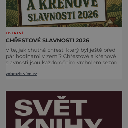
OSTATNÍ
CHŘESTOVÉ SLAVNOSTI 2026
Víte, jak chutná chřest, který byl ještě před
pár hodinami v zemi? Chřestové a křenové
slavnosti jsou každoročním vrcholem sezóny,
kdy se brány farmy otevírají veřejnosti, aby
zobrazit více >>
společně oslavily „bílé a zelené zlato“
českých polí. Na co se můžete těšit?
Gastronomické nebe: Špičkoví kuchaři vám
v polní kuchyni předvedou, že chřest zdaleka
není jen o holandské omáčce. Ochutnáte
jemné krémov