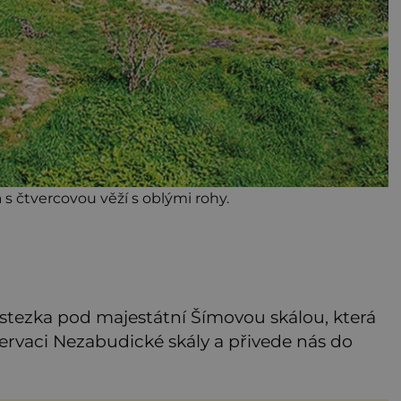
 s čtvercovou věží s oblými rohy.
tezka pod majestátní Šímovou skálou, která
ervaci Nezabudické skály a přivede nás do