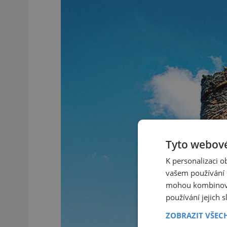
Tyto webové
K personalizaci 
vašem používání n
mohou kombinovat
používání jejich 
ZOBRAZIT VŠEC