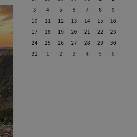
3
4
5
6
7
8
9
10
11
12
13
14
15
16
17
18
19
20
21
22
23
24
25
26
27
28
29
30
31
1
2
3
4
5
6