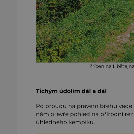
Zřícenina Libštejna
Tichým údolím dál a dál
Po proudu na pravém břehu vede s
nám otevře pohled na přírodní rez
úhledného kempíku.