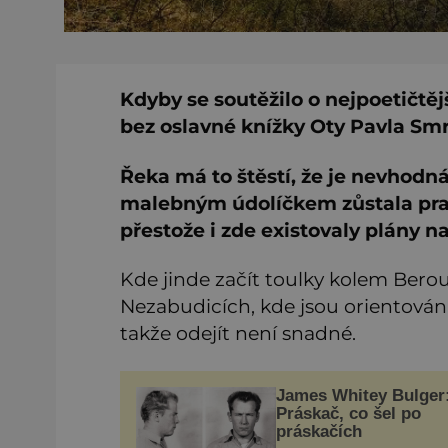
Kdyby se soutěžilo o nejpoetičtěj
bez oslavné knížky Oty Pavla Smr
Řeka má to štěstí, že je nevhodná 
malebným údolíčkem zůstala prak
přestože i zde existovaly plány n
Kde jinde začít toulky kolem Ber
Nezabudicích, kde jsou orientováni
takže odejít není snadné.
James Whitey Bulger
Práskač, co šel po
práskačích