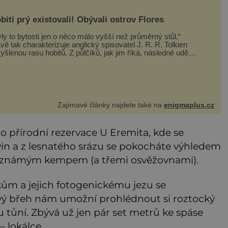
biti prý existovali! Obývali ostrov Flores
ly to bytosti jen o něco málo vyšší než průměrný stůl,“
vě tak charakterizuje anglický spisovatel J. R. R. Tolkien
ou rasu hobitů. Z půlčíků, jak jim říká, následně udělá
avní hrdiny svých slavných fantasy knih. Podobné bytosti
ý ovšem naši planetu opravdu kdysi obývaly. Šlo o naše
Zajímavé články najdete také na
enigmaplus.cz
o přírodní rezervace U Eremita, kde se
vin a z lesnatého srázu se pokocháte výhledem
e známým kempem (a třemi osvěžovnami).
m a jejich fotogenickému jezu se
vý břeh nám umožní prohlédnout si roztocký
tůní. Zbývá už jen pár set metrů ke spáse
 lokálce.