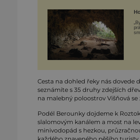
Ho
„By
prá
smyšlen
hl
pr
Cesta na dohled řeky nás dovede d
seznámíte s 35 druhy zdejších dře
na malebný poloostrov Višňová s
Podél Berounky dojdeme k Roztoků
slalomovým kanálem a most na le
minivodopád s hezkou, průzračnou 
každého znaveného pěšího turisty –