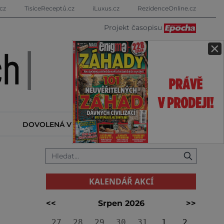
cz
TisíceReceptů.cz
iLuxus.cz
RezidenceOnline.cz
Projekt časopisu
×
DOVOLENÁ V ZAHRANIČÍ
KALENDÁŘ AKCÍ
KALENDÁŘ AKCÍ
<<
Srpen 2026
>>
27
28
29
30
31
1
2