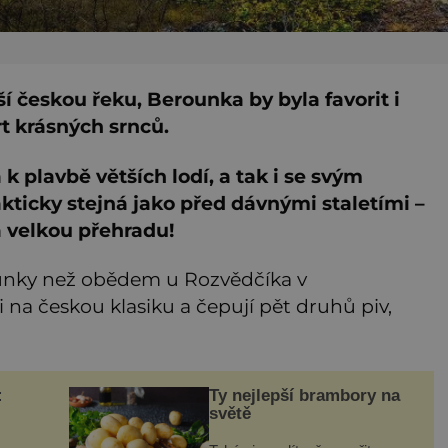
ší českou řeku, Berounka by byla favorit i
t krásných srnců.
k plavbě větších lodí, a tak i se svým
ticky stejná jako před dávnými staletími –
a velkou přehradu!
ounky než obědem u Rozvědčíka v
 na českou klasiku a čepují pět druhů piv,
:
Ty nejlepší brambory na
světě