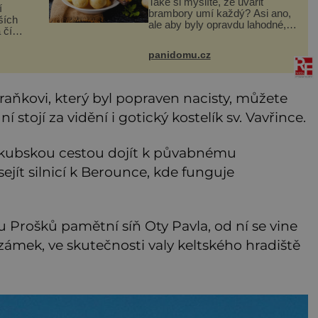
Také si myslíte, že uvařit
í
brambory umí každý? Asi ano,
ších
ale aby byly opravdu lahodné,
 číslo
hodí se některé jednoduché
n
triky. Že jsou různé varné typy
e
panidomu.cz
od A, tedy na saláty, po D na
929–
kaši, určitě víte, takže
ti na
Fraňkovi, který byl popraven nacisty, můžete
í stojí za vidění i gotický kostelík sv. Vavřince.
akubskou cestou dojít k půvabnému
jít silnicí k Berounce, kde funguje
 Prošků pamětní síň Oty Pavla, od ní se vine
ámek, ve skutečnosti valy keltského hradiště