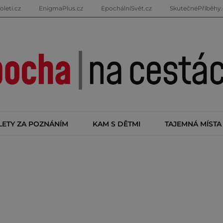
oleti.cz
EnigmaPlus.cz
EpochálníSvět.cz
SkutečnéPříběhy.
LETY ZA POZNÁNÍM
KAM S DĚTMI
TAJEMNÁ MÍSTA