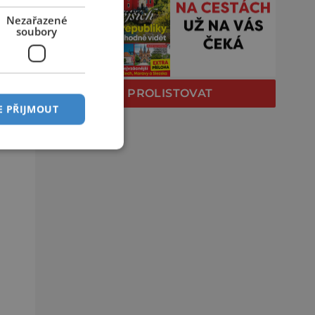
Nezařazené
soubory
PROLISTOVAT
E PŘIJMOUT