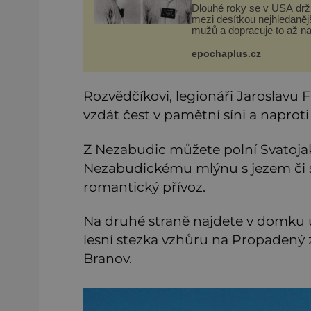
Dlouhé roky se v USA drž
mezi desítkou nejhledaněj
mužů a dopracuje to až na
dvě – hned po Usámovi bi
Ládinovi (1957–2011). To j
epochaplus.cz
James „Whitey“ Bulger (1
2018) viněný ze spoluúčas
Rozvědčíkovi, legionáři Jaroslavu 
vzdát čest v pamětní síni a naproti n
Z Nezabudic můžete polní Svatoj
Nezabudickému mlýnu s jezem či se
romantický přívoz.
Na druhé straně najdete v domku u
lesní stezka vzhůru na Propadený z
Branov.