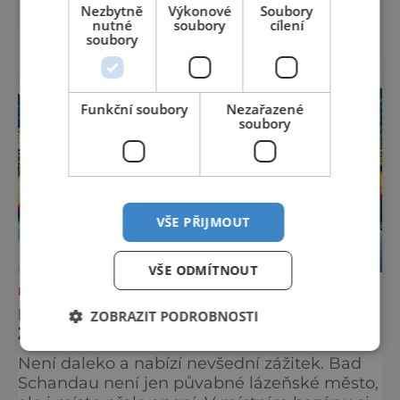
Nezbytně
Výkonové
Soubory
hodnotu. Nejde tu o to být stále výš, rychleji
nutné
soubory
cílení
a dál, ale o výjimečné okamžiky – při
soubory
cyklistických výletech podél řek, pěších
túrách s dalekými výhledy, rodinnýc
Funkční soubory
Nezařazené
soubory
VŠE PŘIJMOUT
VŠE ODMÍTNOUT
DOVOLENÁ V ZAHRANIČÍ
BAD SCHANDAU NABÍZÍ HUDEBNÍ
ZOBRAZIT PODROBNOSTI
ZÁŽITEK I POD VODOU
Není daleko a nabízí nevšední zážitek. Bad
Schandau není jen půvabné lázeňské město,