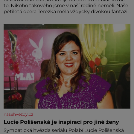
to. Nikoho takového jsme v naší rodině neměli. Naše
pětiletá dcera Terezka měla vždycky divokou fantazii.
Už odmalička milovala svět pohádek. Každou chvilku
mi říkala, že se jí zdálo o jednorožcích, krásných
princeznách, statečných rytířích a létajících dracích.
nasehvezdy.cz
Lucie Polišenská je inspirací pro jiné ženy
Sympatická hvězda seriálu Polabí Lucie Polišenská