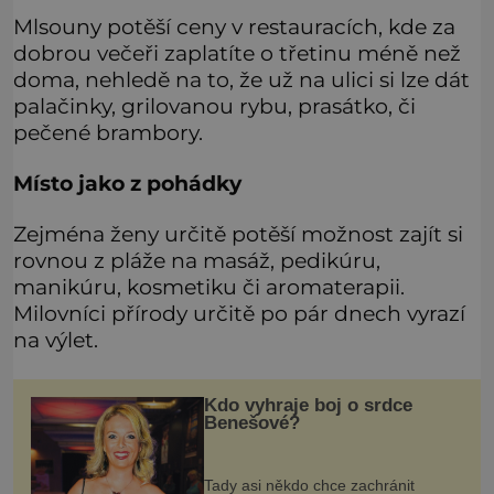
Mlsouny potěší ceny v restauracích, kde za
dobrou večeři zaplatíte o třetinu méně než
doma, nehledě na to, že už na ulici si lze dát
palačinky, grilovanou rybu, prasátko, či
pečené brambory.
Místo jako z pohádky
Zejména ženy určitě potěší možnost zajít si
rovnou z pláže na masáž, pedikúru,
manikúru, kosmetiku či aromaterapii.
Milovníci přírody určitě po pár dnech vyrazí
na výlet.
Kdo vyhraje boj o srdce
Benešové?
Tady asi někdo chce zachránit