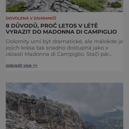
DOVOLENÁ V ZAHRANIČÍ
8 DŮVODŮ, PROČ LETOS V LÉTĚ
VYRAZIT DO MADONNA DI CAMPIGLIO
Dolomity umí být dramatické, ale málokde je
jejich krása tak snadno dostupná jako v
oblasti Madonna di Campiglio. Stačí pár
minut v lanovce a ocitnete se mezi skalními
zobrazit více >>
věžemi, horskými jezery a nekonečnými
výhledy. Přinášíme tipy na osm zážitků, kvůli
kterým stojí za to naplánovat si letní
dovolenou právě sem. Madonna di
Campiglio uhrane každé ráno, kdy první
paprsky kreslí na vrcholcích Brenty