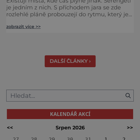
Existují místa, kde čas plyne jinak. Serengeti
je jedním z nich. S příchodem jara se zde
rozlehlé pláně probouzejí do rytmu, který je
starší než lidstvo samo. Vzduch je těžký,
zobrazit více >>
tráva svěží a horizont nekonečný. A právě v
těchto týdnech se odehrává jedno z
nejintenzivnějších přírodních divadel na
světě. Na jihu Serengeti se každoročně
shromažďují statisíce zvířat. Více než 1,5
DALŠÍ ČLÁNKY ›
milionu pakoňů, dop
KALENDÁŘ AKCÍ
<<
Srpen 2026
>>
27
28
29
30
31
1
2