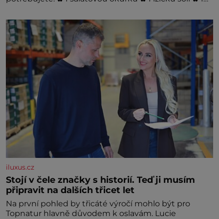
stroužek česneku ✿ 1 lžíci sójové omáčky ✿ 1 lžíci
rýžového octa ✿ 1 lžičku sezamového oleje ✿ 1 lžičku
chilli ✿ 1 lžičku cukru ✿ 1 jarní cibulku ✿ 1 lžíci
sezamových semínek
iluxus.cz
Stojí v čele značky s historií. Teď ji musím
připravit na dalších třicet let
Na první pohled by třicáté výročí mohlo být pro
Topnatur hlavně důvodem k oslavám. Lucie