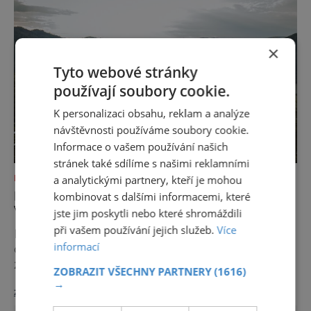
samotná ferrata nepatří mezi techn
×
Tyto webové stránky
používají soubory cookie.
K personalizaci obsahu, reklam a analýze
návštěvnosti používáme soubory cookie.
Informace o vašem používání našich
stránek také sdílíme s našimi reklamními
a analytickými partnery, kteří je mohou
DOVOLENÁ V ZAHRANIČÍ
DUNAJSKÁ CYKLOSTEZKA: MATKA
kombinovat s dalšími informacemi, které
VŠECH CYKLOSTEZEK
jste jim poskytli nebo které shromáždili
při vašem používání jejich služeb.
Více
Hornorakouský region Donau představuje
informací
dovolenou, která zpomaluje tempo a
zanechává trvalý dojem. Mezi řekami,
ZOBRAZIT VŠECHNY PARTNERY
(1616)
zvlněnou krajinou a mírnými rovinami se zde
→
zobrazit více >>
propojují pohyb, příroda, gastronomie a
kultura v zážitky, které mají skutečnou