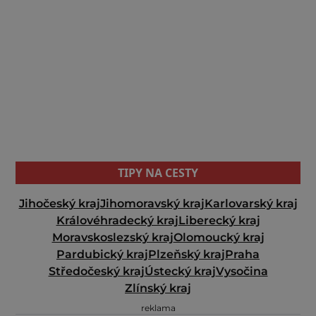
TIPY NA CESTY
Jihočeský kraj
Jihomoravský kraj
Karlovarský kraj
Královéhradecký kraj
Liberecký kraj
Moravskoslezský kraj
Olomoucký kraj
Pardubický kraj
Plzeňský kraj
Praha
Středočeský kraj
Ústecký kraj
Vysočina
Zlínský kraj
reklama