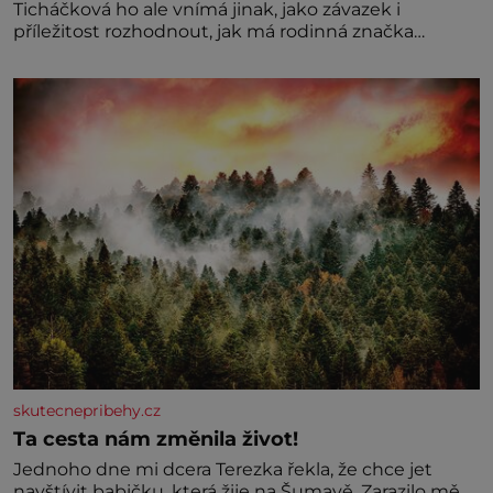
Ticháčková ho ale vnímá jinak, jako závazek i
příležitost rozhodnout, jak má rodinná značka
vypadat v dalších l
skutecnepribehy.cz
Ta cesta nám změnila život!
Jednoho dne mi dcera Terezka řekla, že chce jet
navštívit babičku, která žije na Šumavě. Zarazilo mě