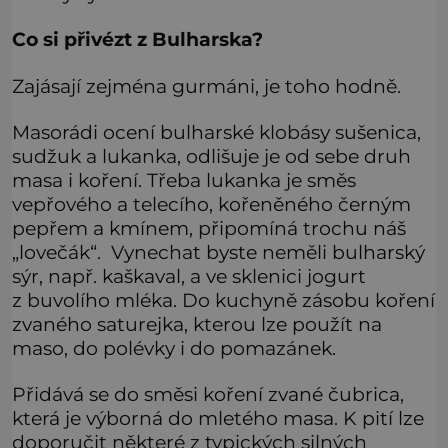
Co si přivézt z Bulharska?
Zajásají zejména gurmáni, je toho hodně.
Masorádi ocení bulharské klobásy sušenica,
sudžuk a lukanka, odlišuje je od sebe druh
masa i koření. Třeba lukanka je směs
vepřového a telecího, kořeněného černým
pepřem a kmínem, připomíná trochu náš
„lovečák“. Vynechat byste neměli bulharský
sýr, např. kaškaval, a ve sklenici jogurt
z buvolího mléka. Do kuchyně zásobu koření
zvaného saturejka, kterou lze použít na
maso, do polévky i do pomazánek.
Přidává se do směsi koření zvané čubrica,
která je výborná do mletého masa. K pití lze
doporučit některé z typických silných