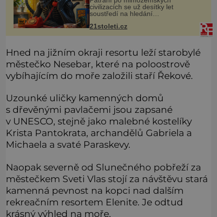
civilizacích se už desítky let
soustředí na hledání
úzkopásmových rádiových signálů,
21stoleti.cz
které by příroda sama vytvořila jen
stěží. Nová studie však naznačuje,
že právě tato strate
Hned na jižním okraji resortu leží starobylé
městečko Nesebar, které na poloostrově
vybíhajícím do moře založili staří Řekové.
Uzounké uličky kamenných domů
s dřevěnými pavlačemi jsou zapsané
v UNESCO, stejně jako malebné kostelíky
Krista Pantokrata, archandělů Gabriela a
Michaela a svaté Paraskevy.
Naopak severně od Slunečného pobřeží za
městečkem Sveti Vlas stojí za návštěvu stará
kamenná pevnost na kopci nad dalším
rekreačním resortem Elenite. Je odtud
krásný výhled na moře.