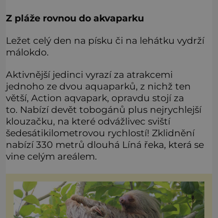
Z pláže rovnou do akvaparku
Ležet celý den na písku či na lehátku vydrží
málokdo.
Aktivnější jedinci vyrazí za atrakcemi
jednoho ze dvou aquaparků, z nichž ten
větší, Action aqvapark, opravdu stojí za
to. Nabízí devět tobogánů plus nejrychlejší
klouzačku, na které odvážlivec sviští
šedesátikilometrovou rychlostí! Zklidnění
nabízí 330 metrů dlouhá Líná řeka, která se
vine celým areálem.