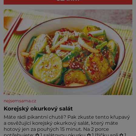
nejsemsama.cz
Korejský okurkový salát
Máte rádi pikantní chutě? Pak zkuste tento křupavý
a osvěžující korejský okurkový salát, který máte
hotový jen za pouhých 15 minut. Na 2 porce
potřebujete: ✿ 1 salátovou okurku ✿ 1 lžičku soli ✿ 1