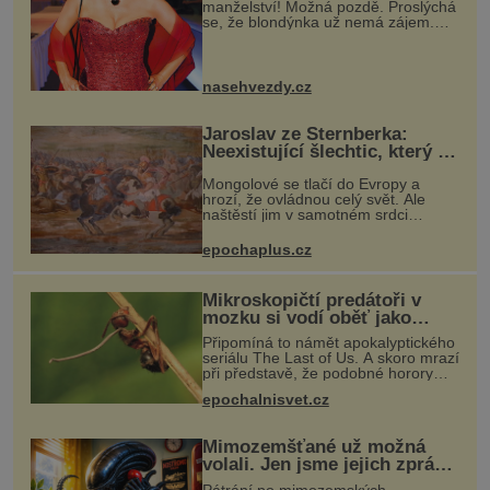
manželství! Možná pozdě. Proslýchá
se, že blondýnka už nemá zájem.
Má manžel ještě šanci vše urovnat?
Když se nedávno mluvilo o tom, že si
Tomáš Matonoha (55) velice dobř
nasehvezdy.cz
Jaroslav ze Šternberka:
Neexistující šlechtic, který z
Moravy vyžene Mongoly
Mongolové se tlačí do Evropy a
hrozí, že ovládnou celý svět. Ale
naštěstí jim v samotném srdci
Evropy stojí v cestě malé, ale silné
království, které dokáže
epochaplus.cz
dobyvatelské hordy zastavit. Co
nedokáže žá
Mikroskopičtí predátoři v
mozku si vodí oběť jako
loutku
Připomíná to námět apokalyptického
seriálu The Last of Us. A skoro mrazí
při představě, že podobné horory
probíhají v přírodě běžně – s tím
epochalnisvet.cz
rozdílem, že nejde pouze o infekce
parazitickou houbou a že
Mimozemšťané už možná
volali. Jen jsme jejich zprávu
nedokázali rozpoznat
Pátrání po mimozemských