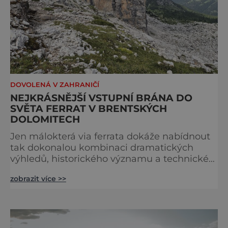
DOVOLENÁ V ZAHRANIČÍ
NEJKRÁSNĚJŠÍ VSTUPNÍ BRÁNA DO
SVĚTA FERRAT V BRENTSKÝCH
DOLOMITECH
Jen málokterá via ferrata dokáže nabídnout
tak dokonalou kombinaci dramatických
výhledů, historického významu a technické
přístupnosti jako Via Ferrata Sosat. V srdci
zobrazit více >>
Brentských Dolomit představuje vstupní
bránu do legendárního systému Via delle
Bocchette, který je mezi milovníky ferrat
považován za jednu z nejkrásnějších
vysokohorských tras na světě. Přestože