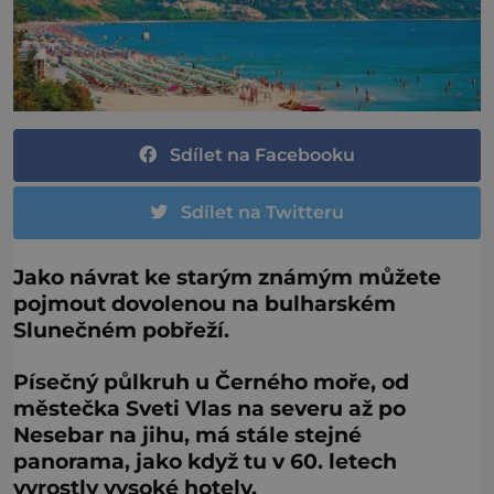
Sdílet na Facebooku
Sdílet na Twitteru
Jako návrat ke starým známým můžete
pojmout dovolenou na bulharském
Slunečném pobřeží.
Písečný půlkruh u Černého moře, od
městečka Sveti Vlas na severu až po
Nesebar na jihu, má stále stejné
panorama, jako když tu v 60.
letech
vyrostly vysoké hotely.