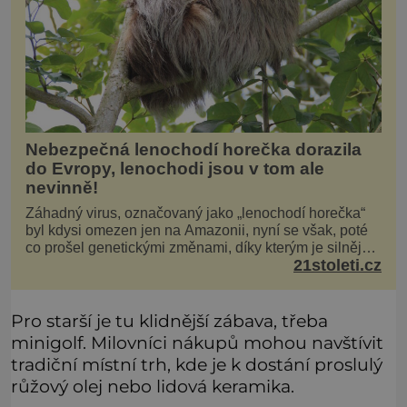
Nebezpečná lenochodí horečka dorazila
do Evropy, lenochodi jsou v tom ale
nevinně!
Záhadný virus, označovaný jako „lenochodí horečka“
byl kdysi omezen jen na Amazonii, nyní se však, poté
co prošel genetickými změnami, díky kterým je silnější,
21stoleti.cz
šíří po celé Americe a první případy se objevily už i v
Evropě. Máme se bát? Virus oropouche (čti oropuče),
jak se odborně nazývá, byl až do
Pro starší je tu klidnější zábava, třeba
minigolf. Milovníci nákupů mohou navštívit
tradiční místní trh, kde je k dostání proslulý
růžový olej nebo lidová keramika.