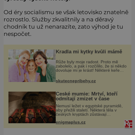
Od éry socialismu se však letovisko znatelně
rozrostlo. Služby zkvalitnily a na děravý
chodník tu už nenarazíte, zato výhod je tu
nespočet.
Kradla mi kytky kvůli mámě
Růže byly moje radost. Proto mě
zabolelo, a pak i rozčílilo, že si někdo
dovoluje mi je krást! Některé keře
jsem měla víc než dvacet let, jiné
jsem dosazovala postupně, když se
skutecnepribehy.cz
objevila nová odrůda, k
České mumie: Mrtví, kteří
odmítají zmizet v čase
Nemusí ležet v egyptské pyramidě,
aby přežili staletí. Některá těla v
českých kryptách zůstávají
překvapivě zachovalá i stovky let po
enigmaplus.cz
smrti. Nejde přitom o žádné tajemné
balzamování ani o černou magi