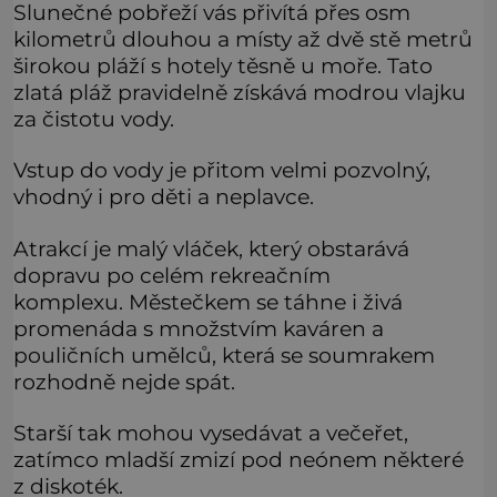
Slunečné pobřeží vás přivítá přes osm
kilometrů dlouhou a místy až dvě stě metrů
širokou pláží s hotely těsně u moře. Tato
zlatá pláž pravidelně získává modrou vlajku
za čistotu vody.
Vstup do vody je přitom velmi pozvolný,
vhodný i pro děti a neplavce.
Atrakcí je malý vláček, který obstarává
dopravu po celém rekreačním
komplexu. Městečkem se táhne i živá
promenáda s množstvím kaváren a
pouličních umělců, která se soumrakem
rozhodně nejde spát.
Starší tak mohou vysedávat a večeřet,
zatímco mladší zmizí pod neónem některé
z diskoték.