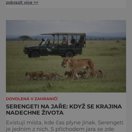
zobrazit více >>
vodě. Nádherně osvěžující místo leží jen 8
kilometrů od Hřenska a například z Prahy se
tam dostanete vlakem za pouhé dvě hodiny.
I proto je pravděpodobné, že v jeho
bazénech
DOVOLENÁ V ZAHRANIČÍ
SERENGETI NA JAŘE: KDYŽ SE KRAJINA
NADECHNE ŽIVOTA
Existují místa, kde čas plyne jinak. Serengeti
je jedním z nich. S příchodem jara se zde