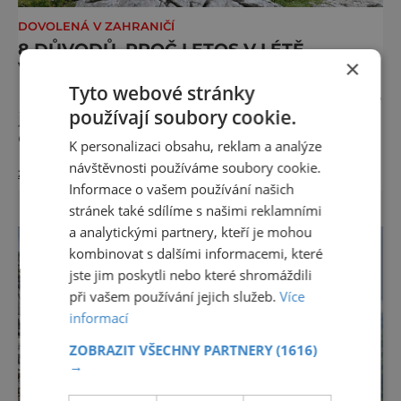
DOVOLENÁ V ZAHRANIČÍ
8 DŮVODŮ, PROČ LETOS V LÉTĚ
×
VYRAZIT DO MADONNA DI CAMPIGLIO
Tyto webové stránky
Dolomity umí být dramatické, ale málokde je
používají soubory cookie.
jejich krása tak snadno dostupná jako v
oblasti Madonna di Campiglio. Stačí pár
K personalizaci obsahu, reklam a analýze
minut v lanovce a ocitnete se mezi skalními
návštěvnosti používáme soubory cookie.
zobrazit více >>
věžemi, horskými jezery a nekonečnými
Informace o vašem používání našich
výhledy. Přinášíme tipy na osm zážitků, kvůli
stránek také sdílíme s našimi reklamními
kterým stojí za to naplánovat si letní
a analytickými partnery, kteří je mohou
dovolenou právě sem. Madonna di
kombinovat s dalšími informacemi, které
Campiglio uhrane každé ráno, kdy první
jste jim poskytli nebo které shromáždili
paprsky kreslí na vrcholcích Brenty
při vašem používání jejich služeb.
Více
informací
ZOBRAZIT VŠECHNY PARTNERY
(1616)
→