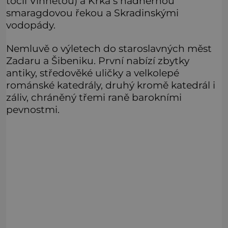
točil Vinnetou) a Krka s nádhernou
smaragdovou řekou a Skradinskými
vodopády.
Nemluvě o výletech do staroslavných měst
Zadaru a Šibeniku. První nabízí zbytky
antiky, středověké uličky a velkolepé
románské katedrály, druhý kromě katedrál i
záliv, chráněný třemi raně barokními
pevnostmi.