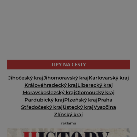
TIPY NA CESTY
Jihočeský kraj
Jihomoravský kraj
Karlovarský kraj
Královéhradecký kraj
Liberecký kraj
Moravskoslezský kraj
Olomoucký kraj
Pardubický kraj
Plzeňský kraj
Praha
Středočeský kraj
Ústecký kraj
Vysočina
Zlínský kraj
reklama