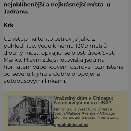
nejoblíbenější a nejkrásnější místa u
Jadranu.
Krk
Už vstup na tento ostrov je jako z
pohlednice: Vede k němu 1309 metrů
dlouhý most, opírající se o ostrůvek Sveti
Marko. Hlavní zdejší letoviska jsou na
hornatém vápencovém ostrově rozmístěna
od severu k jihu a dobře propojena
autobusovými linkami.
Vražedný dům v Chicagu:
Nejděsivější místo USA?
Na rohu ulic West 63rd Street a
South Wallace Avenue v Chicagu
stojí nenápadná pošta. Nemá žádný
speciální nápis ani pamětní desku. A
epochalnisvet.cz
přesto prý místní zaměstnanci neradi
chodí do sklepa. Právě tady t