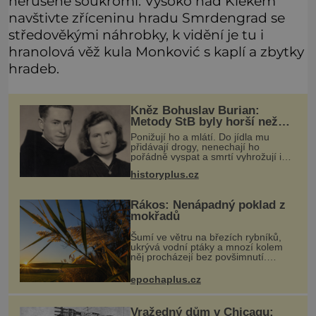
nerušené soukromí. Vysoko nad Klekem
navštivte zříceninu hradu Smrdengrad se
středověkými náhrobky, k vidění je tu i
hranolová věž kula Monković s kaplí a zbytky
hradeb.
Kněz Bohuslav Burian:
Metody StB byly horší než
gestapácké trýznění
Ponižují ho a mlátí. Do jídla mu
přidávají drogy, nenechají ho
pořádně vyspat a smrtí vyhrožují i
jeho nejbližším. Burian kruté týrání
historyplus.cz
nevydrží a estébákům podepíše
všechno, co po něm chtějí. Svým
pod
Rákos: Nenápadný poklad z
mokřadů
Šumí ve větru na březích rybníků,
ukrývá vodní ptáky a mnozí kolem
něj procházejí bez povšimnutí.
Přesto právě rákos pomáhal stavět
domy, vyrábět lodě, zapisovat první
epochaplus.cz
texty a inspiroval řadu pověstí.
Vražedný dům v Chicagu: