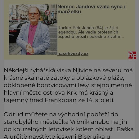
Nemoc Jandovi vzala syna i
manželku
Rocker Petr Janda (84) je žijící
legendou. Ale vedle profesních
úspěchů prožil i bolestné životní
zkoušky. Zpěvák Petr Janda (84),
frontman skupiny Olympic, je otcem
celkem pěti dětí. Přestože se můž
nasehvezdy.cz
Někdejší rybářská víska Njivice na severu má
krásné skalnaté zátoky a oblázkové pláže,
obklopené borovicovými lesy, stejnojmenné
hlavní město ostrova Krk má krásný a
tajemný hrad Frankopan ze 14. století.
Odtud můžete na východní pobřeží do
starobylého městečka Vrbnik anebo na jih
do kouzelných letovisek kolem oblasti Baška.
A určitě navštivte jeskyni Biserujka u