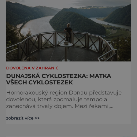
DOVOLENÁ V ZAHRANIČÍ
DUNAJSKÁ CYKLOSTEZKA: MATKA
VŠECH CYKLOSTEZEK
Hornorakouský region Donau představuje
dovolenou, která zpomaluje tempo a
zanechává trvalý dojem. Mezi řekami,
zvlněnou krajinou a mírnými rovinami se zde
zobrazit více >>
propojují pohyb, příroda, gastronomie a
kultura v zážitky, které mají skutečnou
hodnotu. Nejde tu o to být stále výš, rychleji