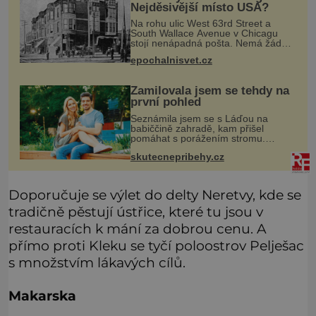
Nejděsivější místo USA?
Na rohu ulic West 63rd Street a
South Wallace Avenue v Chicagu
stojí nenápadná pošta. Nemá žádný
speciální nápis ani pamětní desku. A
epochalnisvet.cz
přesto prý místní zaměstnanci neradi
chodí do sklepa. Právě tady t
Zamilovala jsem se tehdy na
první pohled
Seznámila jsem se s Láďou na
babiččině zahradě, kam přišel
pomáhat s porážením stromu.
Babička mě před ním ale varovala…
skutecnepribehy.cz
Babička se mě často ptávala, kdy se
už konečně vdám. Dost mě to
deptalo,
Doporučuje se výlet do delty Neretvy, kde se
tradičně pěstují ústřice, které tu jsou v
restauracích k mání za dobrou cenu. A
přímo proti Kleku se tyčí poloostrov Pelješac
s množstvím lákavých cílů.
Makarska