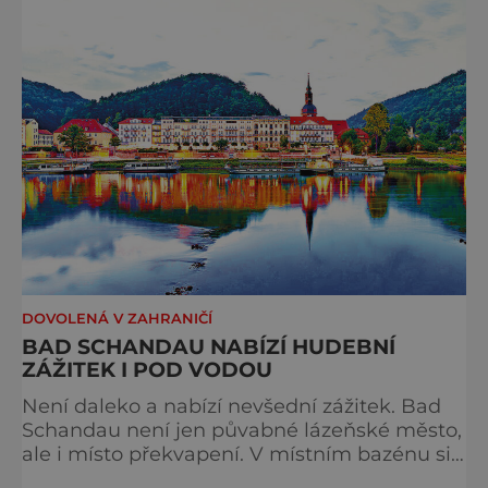
a dál, ale o výjimečné okamžiky – při
cyklistických výletech podél řek, pěších
túrách s dalekými výhledy, rodinnýc
DOVOLENÁ V ZAHRANIČÍ
BAD SCHANDAU NABÍZÍ HUDEBNÍ
ZÁŽITEK I POD VODOU
Není daleko a nabízí nevšední zážitek. Bad
Schandau není jen půvabné lázeňské město,
ale i místo překvapení. V místním bazénu si
totiž můžete vychutnat koncert přímo ve