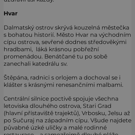
Hvar
Dalmatský ostrov skrývá kouzelná městečka
s bohatou historií. Město Hvar na východním
cípu ostrova, sevřené dodnes středověkými
hradbami, láká krásnou pobřežní
promenádou. Benátčané tu po sobě
zanechali katedrálu sv.
Štěpána, radnici s orlojem a dochoval se i
klášter s krásnými renesančními malbami.
Centrální silnice poctivě spojuje všechna
letoviska dlouhého ostrova, Stari Grad
(hlavní přístaviště trajektů), Vrbosku, Jelsu až
po Sučuraj na západním cípu. Všude najdete
půvabné úzké uličky a malé rodinné
restaurace – a samozřejmě dlouhé pláže.