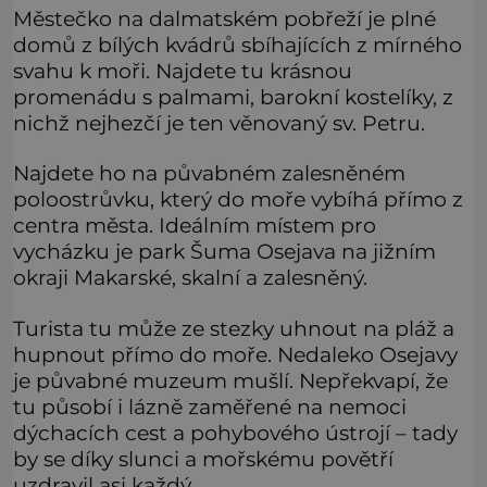
Městečko na dalmatském pobřeží je plné
domů z bílých kvádrů sbíhajících z mírného
svahu k moři. Najdete tu krásnou
promenádu s palmami, barokní kostelíky, z
nichž nejhezčí je ten věnovaný sv. Petru.
Najdete ho na půvabném zalesněném
poloostrůvku, který do moře vybíhá přímo z
centra města. Ideálním místem pro
vycházku je park Šuma Osejava na jižním
okraji Makarské, skalní a zalesněný.
Turista tu může ze stezky uhnout na pláž a
hupnout přímo do moře. Nedaleko Osejavy
je půvabné muzeum mušlí. Nepřekvapí, že
tu působí i lázně zaměřené na nemoci
dýchacích cest a pohybového ústrojí – tady
by se díky slunci a mořskému povětří
uzdravil asi každý.