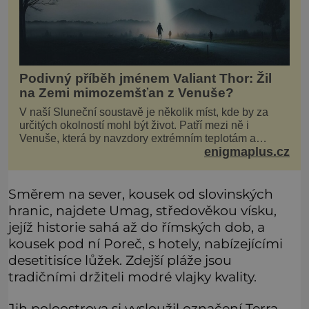
Podivný příběh jménem Valiant Thor: Žil
na Zemi mimozemšťan z Venuše?
V naší Sluneční soustavě je několik míst, kde by za
určitých okolností mohl být život. Patří mezi ně i
Venuše, která by navzdory extrémním teplotám a
enigmaplus.cz
smrtícímu složení atmosféry teoreticky mohla ukrývat
životní formy. Potvrzovat to má i podivný příběh muže
jménem Valiant Thor. Opravdu šlo o mimozem
Směrem na sever, kousek od slovinských
hranic, najdete Umag, středověkou vísku,
jejíž historie sahá až do římských dob, a
kousek pod ní Poreč, s hotely, nabízejícími
desetitisíce lůžek. Zdejší pláže jsou
tradičními držiteli modré vlajky kvality.
Jih poloostrova si vysloužil označení Terra