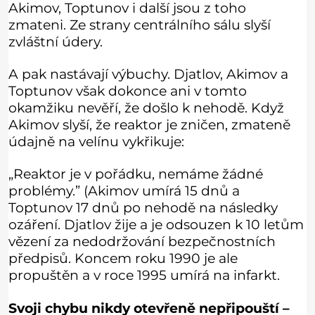
Akimov, Toptunov i další jsou z toho
zmateni. Ze strany centrálního sálu slyší
zvláštní údery.
A pak nastávají výbuchy. Djatlov, Akimov a
Toptunov však dokonce ani v tomto
okamžiku nevěří, že došlo k nehodě. Když
Akimov slyší, že reaktor je zničen, zmateně
údajně na velínu vykřikuje:
„Reaktor je v pořádku, nemáme žádné
problémy.” (Akimov umírá 15 dnů a
Toptunov 17 dnů po nehodě na následky
ozáření. Djatlov žije a je odsouzen k 10 letům
vězení za nedodržování bezpečnostních
předpisů. Koncem roku 1990 je ale
propuštěn a v roce 1995 umírá na infarkt.
Svoji chybu nikdy otevřeně nepřipouští –