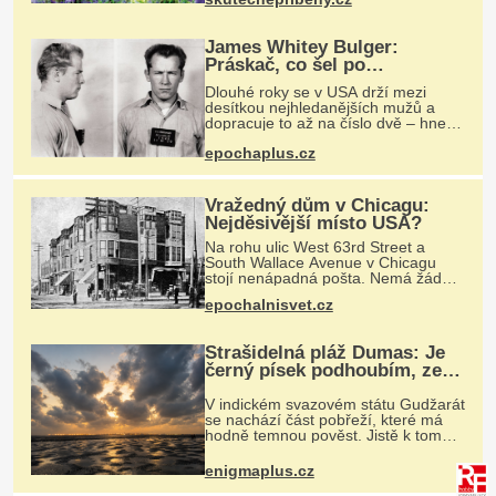
ulevilo. Ráda vzpomínám na své
dětství a na studánku, která se u
James Whitey Bulger:
Práskač, co šel po
práskačích
Dlouhé roky se v USA drží mezi
desítkou nejhledanějších mužů a
dopracuje to až na číslo dvě – hned
po Usámovi bin Ládinovi (1957–
epochaplus.cz
2011). To je James „Whitey“ Bulger
(1929–2018) viněný ze spoluúčasti
na
Vražedný dům v Chicagu:
Nejděsivější místo USA?
Na rohu ulic West 63rd Street a
South Wallace Avenue v Chicagu
stojí nenápadná pošta. Nemá žádný
speciální nápis ani pamětní desku. A
epochalnisvet.cz
přesto prý místní zaměstnanci neradi
chodí do sklepa. Právě tady t
Strašidelná pláž Dumas: Je
černý písek podhoubím, ze
kterého roste zlo?
V indickém svazovém státu Gudžarát
se nachází část pobřeží, které má
hodně temnou pověst. Jistě k tomu
přispívá i černý písek této pláže.
Proč má pláž takové netypické
enigmaplus.cz
zbarvení? Nakolik jsou pravdivé