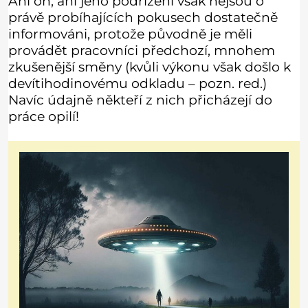
Ani on, ani jeho podřízení však nejsou o
právě probíhajících pokusech dostatečně
informováni, protože původně je měli
provádět pracovníci předchozí, mnohem
zkušenější směny (kvůli výkonu však došlo k
devítihodinovému odkladu – pozn. red.)
Navíc údajně někteří z nich přicházejí do
práce opilí!