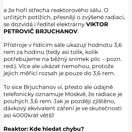
a že hoří střecha reaktorového sálu. O
určitých potížích, přesněji o zvýšené radiaci,
se dozvídá i ředitel elektrárny
VIKTOR
PETROVIČ BRJUCHANOV
.
Přístroje v řídicím sále ukazují hodnotu 3,6
rem za hodinu (tedy asi tolik, kolik
potřebujeme na běžný snímek plic – pozn.
red.). Více ale ukázat nemohou, protože
jejich měřící rozsah je pouze do 3,6 rem.
To sice Brjuchanov ví, přesto ale údajně
telefonicky oznamuje Moskvě, že radiace je
pouhých 3,6 rem. Jak je později zjištěno,
dávkový ekvivalent záření je ve skutečnosti
asi 4000krát větší!
Reaktor: Kde hledat chybu?