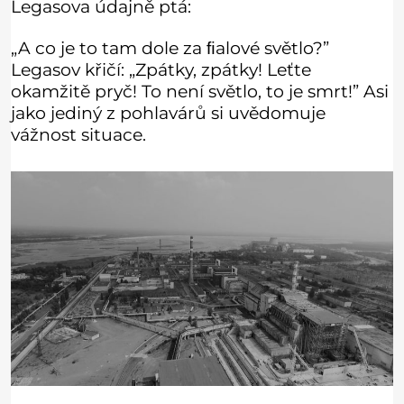
Legasova údajně ptá:
„A co je to tam dole za ﬁalové světlo?”
Legasov křičí: „Zpátky, zpátky! Leťte
okamžitě pryč! To není světlo, to je smrt!” Asi
jako jediný z pohlavárů si uvědomuje
vážnost situace.