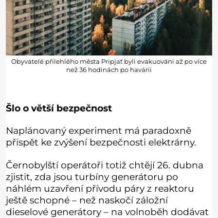
Obyvatelé přilehlého města Pripjať byli evakuováni až po více
než 36 hodinách po havárii
Šlo o větší bezpečnost
Naplánovaný experiment má paradoxně
přispět ke zvýšení bezpečnosti elektrárny.
Černobylští operátoři totiž chtějí 26. dubna
zjistit, zda jsou turbíny generátoru po
náhlém uzavření přívodu páry z reaktoru
ještě schopné – než naskočí záložní
dieselové generátory – na volnoběh dodávat