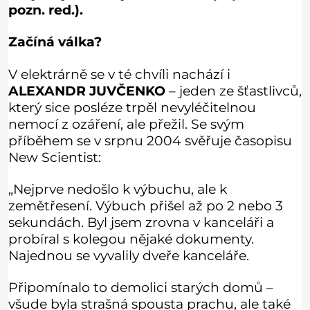
pozn. red.).
Začíná válka?
V elektrárně se v té chvíli nachází i
ALEXANDR JUVČENKO
– jeden ze šťastlivců,
který sice posléze trpěl nevyléčitelnou
nemocí z ozáření, ale přežil. Se svým
příběhem se v srpnu 2004 svěřuje časopisu
New Scientist:
„Nejprve nedošlo k výbuchu, ale k
zemětřesení. Výbuch přišel až po 2 nebo 3
sekundách. Byl jsem zrovna v kanceláři a
probíral s kolegou nějaké dokumenty.
Najednou se vyvalily dveře kanceláře.
Připomínalo to demolici starých domů –
všude byla strašná spousta prachu, ale také