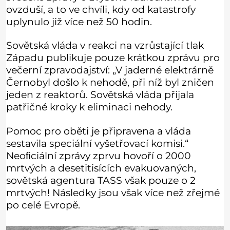
ovzduší, a to ve chvíli, kdy od katastrofy
uplynulo již více než 50 hodin.
Sovětská vláda v reakci na vzrůstající tlak
Západu publikuje pouze krátkou zprávu pro
večerní zpravodajství: „V jaderné elektrárně
Černobyl došlo k nehodě, při níž byl zničen
jeden z reaktorů. Sovětská vláda přijala
patřičné kroky k eliminaci nehody.
Pomoc pro oběti je připravena a vláda
sestavila speciální vyšetřovací komisi.“
Neoﬁciální zprávy zprvu hovoří o 2000
mrtvých a desetitisících evakuovaných,
sovětská agentura TASS však pouze o 2
mrtvých! Následky jsou však více než zřejmé
po celé Evropě.