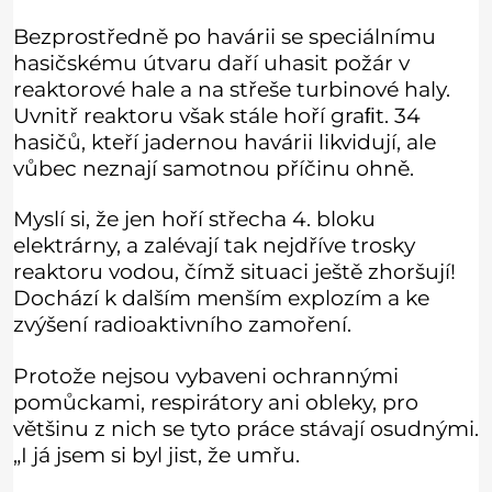
Bezprostředně po havárii se speciálnímu
hasičskému útvaru daří uhasit požár v
reaktorové hale a na střeše turbinové haly.
Uvnitř reaktoru však stále hoří graﬁt. 34
hasičů, kteří jadernou havárii likvidují, ale
vůbec neznají samotnou příčinu ohně.
Myslí si, že jen hoří střecha 4. bloku
elektrárny, a zalévají tak nejdříve trosky
reaktoru vodou, čímž situaci ještě zhoršují!
Dochází k dalším menším explozím a ke
zvýšení radioaktivního zamoření.
Protože nejsou vybaveni ochrannými
pomůckami, respirátory ani obleky, pro
většinu z nich se tyto práce stávají osudnými.
„I já jsem si byl jist, že umřu.