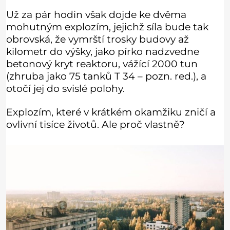
Už za pár hodin však dojde ke dvěma
mohutným explozím, jejichž síla bude tak
obrovská, že vymrští trosky budovy až
kilometr do výšky, jako pírko nadzvedne
betonový kryt reaktoru, vážící 2000 tun
(zhruba jako 75 tanků T 34 – pozn. red.), a
otočí jej do svislé polohy.
Explozím, které v krátkém okamžiku zničí a
ovlivní tisíce životů. Ale proč vlastně?