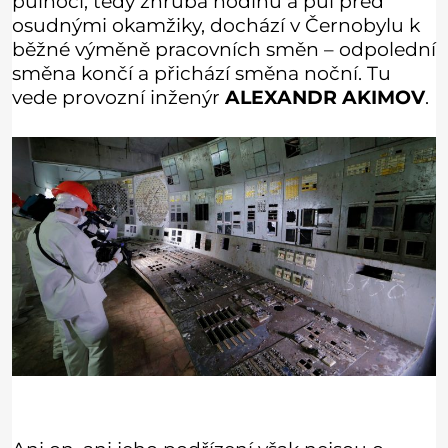
půlnoci, tedy zhruba hodinu a půl před
osudnými okamžiky, dochází v Černobylu k
běžné výměně pracovních směn – odpolední
směna končí a přichází směna noční. Tu
vede provozní inženýr
ALEXANDR AKIMOV
.