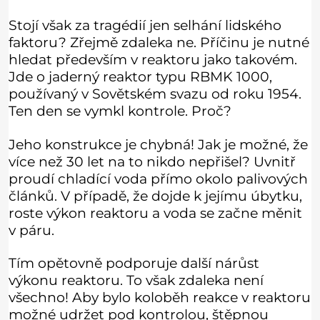
Stojí však za tragédií jen selhání lidského
faktoru? Zřejmě zdaleka ne. Příčinu je nutné
hledat především v reaktoru jako takovém.
Jde o jaderný reaktor typu RBMK 1000,
používaný v Sovětském svazu od roku 1954.
Ten den se vymkl kontrole. Proč?
Jeho konstrukce je chybná! Jak je možné, že
více než 30 let na to nikdo nepřišel? Uvnitř
proudí chladící voda přímo okolo palivových
článků. V případě, že dojde k jejímu úbytku,
roste výkon reaktoru a voda se začne měnit
v páru.
Tím opětovně podporuje další nárůst
výkonu reaktoru. To však zdaleka není
všechno! Aby bylo koloběh reakce v reaktoru
možné udržet pod kontrolou, štěpnou