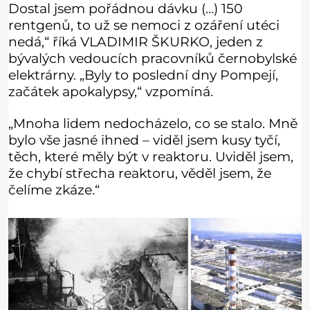
Dostal jsem pořádnou dávku (…) 150
rentgenů, to už se nemoci z ozáření utéci
nedá,“ říká VLADIMIR ŠKURKO, jeden z
bývalých vedoucích pracovníků černobylské
elektrárny. „Byly to poslední dny Pompejí,
začátek apokalypsy,“ vzpomíná.
„Mnoha lidem nedocházelo, co se stalo. Mně
bylo vše jasné ihned – viděl jsem kusy tyčí,
těch, které měly být v reaktoru. Uviděl jsem,
že chybí střecha reaktoru, věděl jsem, že
čelíme zkáze.“