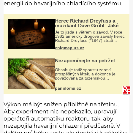
energii do havarijního chladícího systému.
Herec Richard Dreyfuss a
muzikant Dave Grohl: Jaké
mají paranormální zážitky?
Je to jízda s větrem o závod. V roce
1982 americký drogově závislý herec
Richard Dreyfuss (*1947) ztratí
poslední zbytky sebezáchovy a
enigmaplus.cz
prohání se po silnicích ve svém
mercedesu jako utržený ze řetězu.
Nezapomínejte na petržel
Obsahuje totiž spoustu zdraví
prospěšných látek, a dokonce je
považována za tuzemskou
superpotravinu. Zázrak plný
vitaminů V petrželi najdete vitaminy
panidomu.cz
B1, B2, B3, B6, provitamin A, vitamin
E a
Výkon má být snížen přibližně na třetinu.
Aby experiment nic nepokazilo, upravují
operátoři automatiku reaktoru tak, aby
nezapojila havarijní chlazení předčasně. V
dalším průběhu testu ale dochází k několika