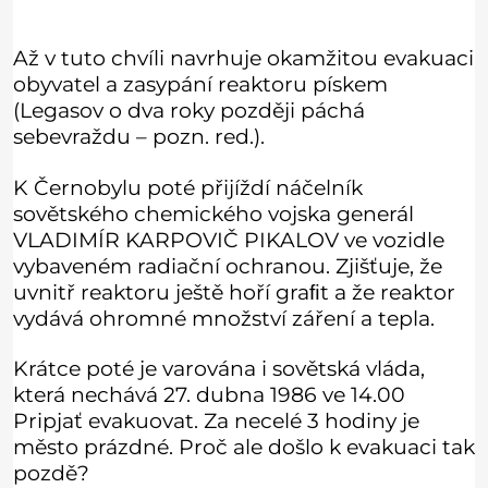
Až v tuto chvíli navrhuje okamžitou evakuaci
obyvatel a zasypání reaktoru pískem
(Legasov o dva roky později páchá
sebevraždu – pozn. red.).
K Černobylu poté přijíždí náčelník
sovětského chemického vojska generál
VLADIMÍR KARPOVIČ PIKALOV ve vozidle
vybaveném radiační ochranou. Zjišťuje, že
uvnitř reaktoru ještě hoří graﬁt a že reaktor
vydává ohromné množství záření a tepla.
Krátce poté je varována i sovětská vláda,
která nechává 27. dubna 1986 ve 14.00
Pripjať evakuovat. Za necelé 3 hodiny je
město prázdné. Proč ale došlo k evakuaci tak
pozdě?