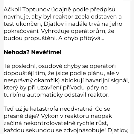
Ačkoli Toptunov údajně podle předpisů
navrhuje, aby byl reaktor zcela odstaven a
test ukončen, Djatlov i nadále trvá na jeho
pokračování. Vyhrožuje operátorům, že
budou propuštěni. A chyb přibývá…
Nehoda? Nevěříme!
Té poslední, osudové chyby se operátoři
dopouštějí tím, že (sice podle plánu, ale v
nesprávný okamžik) ablokují havarijní signál,
který by při uzavření přívodu páry na
turbínu automaticky odstavil reaktor.
Teď už je katastrofa neodvratná. Co se
přesně děje? Výkon v reaktoru naopak
začíná nekontrolovatelně rychle růst,
každou sekundou se zdvojnásobuje! Djatlov,