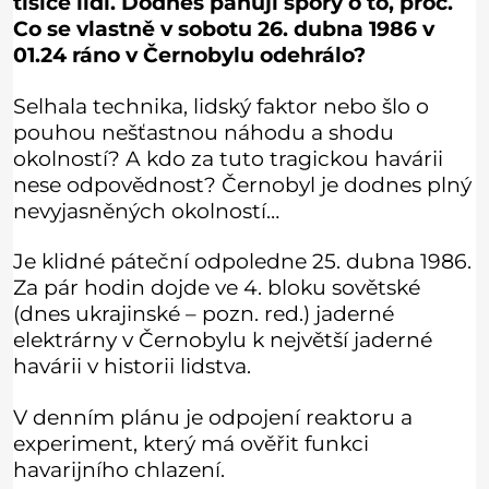
tisíce lidí. Dodnes panují spory o to, proč.
Co se vlastně v sobotu 26. dubna 1986 v
01.24 ráno v Černobylu odehrálo?
Selhala technika, lidský faktor nebo šlo o
pouhou nešťastnou náhodu a shodu
okolností? A kdo za tuto tragickou havárii
nese odpovědnost? Černobyl je dodnes plný
nevyjasněných okolností…
Je klidné páteční odpoledne 25. dubna 1986.
Za pár hodin dojde ve 4. bloku sovětské
(dnes ukrajinské – pozn. red.) jaderné
elektrárny v Černobylu k největší jaderné
havárii v historii lidstva.
V denním plánu je odpojení reaktoru a
experiment, který má ověřit funkci
havarijního chlazení.