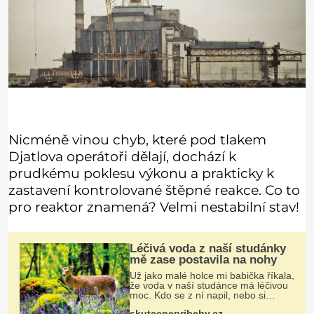
Nicméně vinou chyb, které pod tlakem
Djatlova operátoři dělají, dochází k
prudkému poklesu výkonu a prakticky k
zastavení kontrolované štěpné reakce. Co to
pro reaktor znamená? Velmi nestabilní stav!
Léčivá voda z naší studánky
mě zase postavila na nohy
Už jako malé holce mi babička říkala,
že voda v naší studánce má léčivou
moc. Kdo se z ní napil, nebo si
natrhal bylinky kolem, tomu se
skutecnepribehy.cz