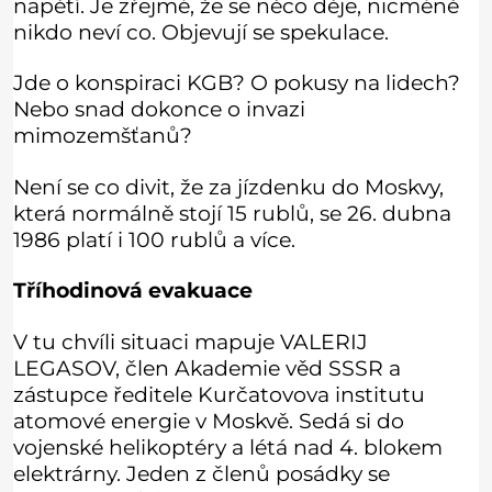
napětí. Je zřejmé, že se něco děje, nicméně
nikdo neví co. Objevují se spekulace.
Jde o konspiraci KGB? O pokusy na lidech?
Nebo snad dokonce o invazi
mimozemšťanů?
Není se co divit, že za jízdenku do Moskvy,
která normálně stojí 15 rublů, se 26. dubna
1986 platí i 100 rublů a více.
Tříhodinová evakuace
V tu chvíli situaci mapuje VALERIJ
LEGASOV, člen Akademie věd SSSR a
zástupce ředitele Kurčatovova institutu
atomové energie v Moskvě. Sedá si do
vojenské helikoptéry a létá nad 4. blokem
elektrárny. Jeden z členů posádky se