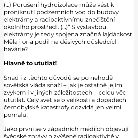
(…) Porušení hydroizolace může vést k
proniknutí podzemních vod do budovy
elektrárny a radioaktivnímu znečištění
okolního prostředí. (…)“ S výstavbou
elektrárny je tedy spojena značná lajdáckost.
Měla i ona podíl na děsivých důsledcích
havárie?
Hlavně to ututlat!
Snad i z těchto důvodů se po nehodě
sovětská vláda snaží – jak je ostatně jejím
zvykem i v jiných záležitostech – celou věc
ututlat. Celý svět se o velikosti a dopadech
černobylské katastrofy dozvídá jen velmi
pomalu.
Jako první se v západních médiích objevují
švédské zprávy o zvýšené radioaktivitě v