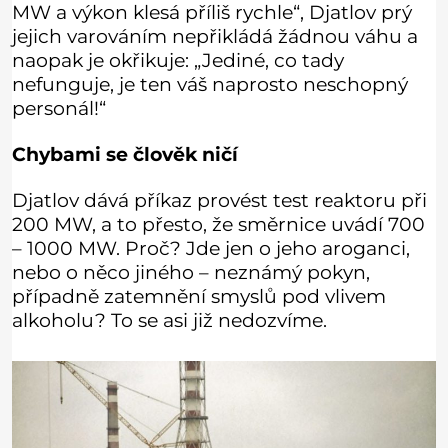
MW a výkon klesá příliš rychle“, Djatlov prý
jejich varováním nepřikládá žádnou váhu a
naopak je okřikuje: „Jediné, co tady
nefunguje, je ten váš naprosto neschopný
personál!“
Chybami se člověk ničí
Djatlov dává příkaz provést test reaktoru při
200 MW, a to přesto, že směrnice uvádí 700
– 1000 MW. Proč? Jde jen o jeho aroganci,
nebo o něco jiného – neznámý pokyn,
případně zatemnění smyslů pod vlivem
alkoholu? To se asi již nedozvíme.