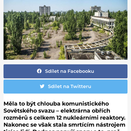
Sdílet na Facebooku
Sdílet na Twitteru
Měla to být chlouba komunistického
Sovětského svazu – elektrárna obřích
rozměrů s celkem 12 nukleárními reaktory.
Nakonec se však stala smrtícím nástrojem