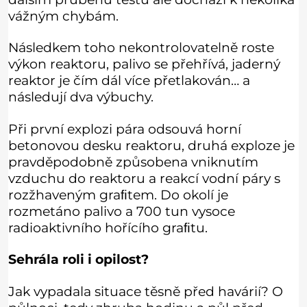
vážným chybám.
Následkem toho nekontrolovatelně roste
výkon reaktoru, palivo se přehřívá, jaderný
reaktor je čím dál více přetlakován… a
následují dva výbuchy.
Při první explozi pára odsouvá horní
betonovou desku reaktoru, druhá exploze je
pravděpodobně způsobena vniknutím
vzduchu do reaktoru a reakcí vodní páry s
rozžhaveným graﬁtem. Do okolí je
rozmetáno palivo a 700 tun vysoce
radioaktivního hořícího graﬁtu.
Sehrála roli i opilost?
Jak vypadala situace těsně před havárií? O