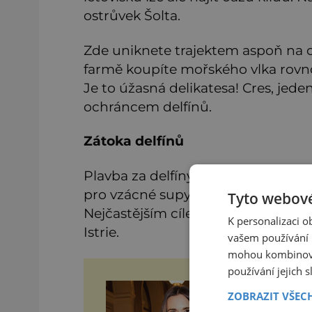
ostrůvek Šolta.
Zde uniknete trajektem aspoň na ch
farmě koupíte mořského vlka rovno
Je to úžasná delikatesa! Cres, jede
ochráncem delfínů.
Zátoka delfínů
Plavba za delfíny je tu nádherným 
pro vzácné supy a rozhodně se zaj
Tyto webové
Nejčastějším cílem českých turist
K personalizaci 
Istrie.
vašem používání n
mohou kombinovat
používání jejich 
Ut
ZOBRAZIT VŠEC
Sn