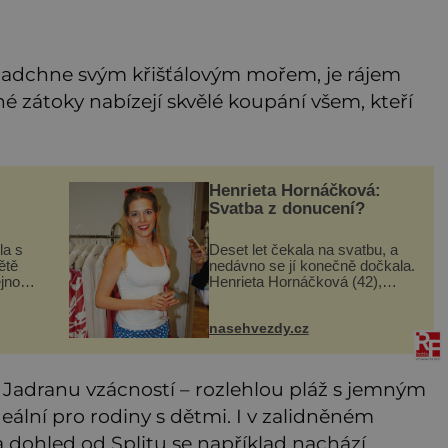
 nadchne svým křišťálovým mořem, je rájem
é zátoky nabízejí skvělé koupání všem, kteří
Henrieta Hornáčková:
Svatba z donucení?
la s
Deset let čekala na svatbu, a
ětě
nedávno se jí konečně dočkala.
ejnou
Henrieta Hornáčková (42),
ž
jedna z hvězd seriálu Ulice, je
ř.
vdanou paní. Její slavný den
nasehvezdy.cz
 jsme
má podle mnohých dost hořkou
příchuť. Její partner J
a Jadranu vzácností – rozlehlou pláž s jemným
eální pro rodiny s dětmi. I v zalidněném
 Na dohled od Splitu se například nachází