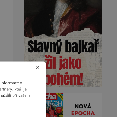
×
 Informace o
tnery, kteří je
máždili při vašem