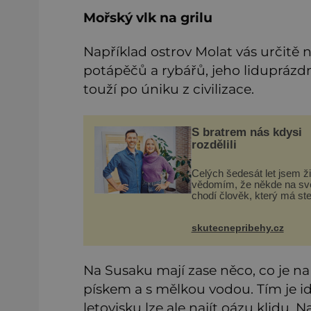
Mořský vlk na grilu
Například ostrov Molat vás určitě
potápěčů a rybářů, jeho liduprázdn
touží po úniku z civilizace.
S bratrem nás kdysi
rozdělili
Celých šedesát let jsem ži
vědomím, že někde na sv
chodí člověk, který má st
krev jako já. Jen jsem si u
nedovedla vybavit jeho tvá
skutecnepribehy.cz
Byli jsme ještě malí, když
s mým o šest let mlad
Na Susaku mají zase něco, co je n
pískem a s mělkou vodou. Tím je id
letovisku lze ale najít oázu klidu.