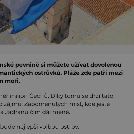
nské pevnině si můžete užívat dovolenou
omantických ostrůvků. Pláže zde patří mezi
m moři.
měř milion Čechů. Díky tomu se drží tato
o zájmu. Zapomenutých míst, kde ještě
na Jadranu čím dál méně.
 bude nejlepší volbou ostrov.