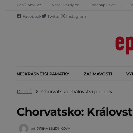
PaníDomu.cz
NašeHvězdy.cz
Epochaplus.cz
21St
Facebook
Twitter
Instagram
NEJKRÁSNĚJŠÍ PAMÁTKY
ZAJÍMAVOSTI
VÝ
Domů
Chorvatsko: Království pohody
Chorvatsko: Královs
od
JIŘINA MLEJNKOVÁ