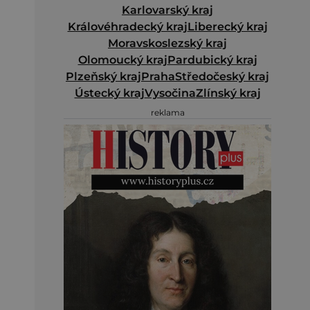
Karlovarský kraj
Královéhradecký kraj
Liberecký kraj
Moravskoslezský kraj
Olomoucký kraj
Pardubický kraj
Plzeňský kraj
Praha
Středočeský kraj
Ústecký kraj
Vysočina
Zlínský kraj
reklama