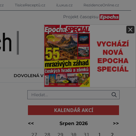
cz
TisíceReceptů.cz
iLuxus.cz
RezidenceOnline.cz
Projekt časopisu
×
DOVOLENÁ V ZAHRANIČÍ
KALENDÁŘ AKCÍ
KALENDÁŘ AKCÍ
<<
Srpen 2026
>>
27
28
29
30
31
1
2