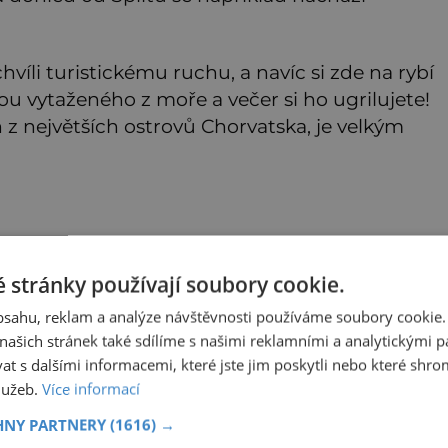
víli turistickému ruchu, a navíc si zde na rybí
u vytaženého z moře a večer si ho ugrilujete!
n z největších ostrovů Chorvatska, je velkým
zážitkem. Na ostrově také najdete rezervaci
eďte podívat na chráněné Vransko jezero.
 stránky používají soubory cookie.
ů je v Chorvatsku bezkonkurenčně poloostrov
obsahu, reklam a analýze návštěvnosti používáme soubory cookie.
ašich stránek také sdílíme s našimi reklamními a analytickými par
 s dalšími informacemi, které jste jim poskytli nebo které shro
služeb.
Více informací
eče Brzobohaté za zpěvačkou?
HNY PARTNERY
(1616) →
ad tohle není konec našeho krásného páru! Hudebník