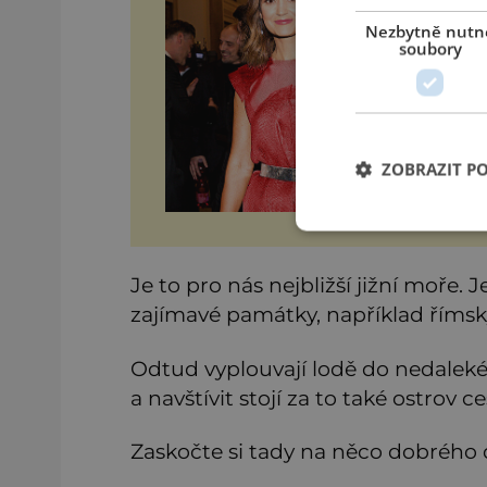
On
Nezbytně nutn
při
soubory
je
On
na
ZOBRAZIT P
Je to pro nás nejbližší jižní moře.
zajímavé památky, například římsk
Odtud vyplouvají lodě do nedaleké
a navštívit stojí za to také ostrov 
Zaskočte si tady na něco dobrého 