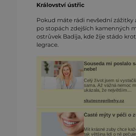
Království ústřic
Pokud máte rádi nevšední zážitky a 
po stopách zdejších kamenných moz
ostrůvek Badija, kde žije stádo kro
legrace.
Souseda mi poslalo 
nebe!
Celý život jsem si vystačil
sama. Až vážná nemoc m
ukázala, že největším
bohatstvím nejsou peníze 
vlastní byt, ale člověk, kte
skutecnepribehy.cz
ochotný podat pomocnou 
Vždycky jsem byla spíš
samotářka.
Časté mýty v péči o 
Mít krásné zuby chce kaž
tak většina lidí o ně pečuje.