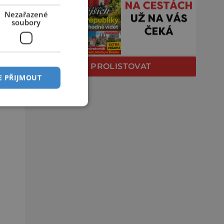
Nezařazené
soubory
PROLISTOVAT
E PŘIJMOUT