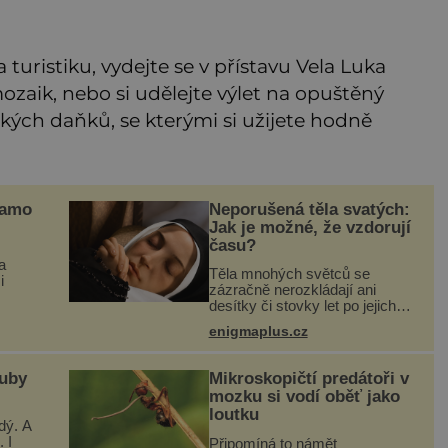
turistiku, vydejte se v přístavu Vela Luka
aik, nebo si udělejte výlet na opuštěný
tkých daňků, se kterými si užijete hodně
samo
Neporušená těla svatých:
Jak je možné, že vzdorují
času?
a
Těla mnohých světců se
i
zázračně nerozkládají ani
desítky či stovky let po jejich
ani
smrti, ačkoliv na nich často
rý je
enigmaplus.cz
nebylo provedeno balzamování
ruku.
či jiné pokusy o konzervaci.
Neporušené ostatky bývají
zuby
Mikroskopičtí predátoři v
považo
mozku si vodí oběť jako
loutku
dý. A
 I
Připomíná to námět