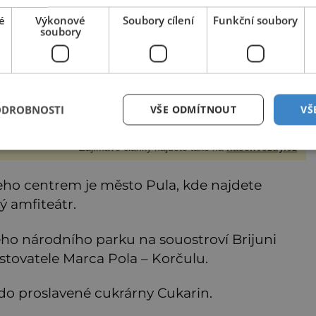
dřej Brzobohatý (42) totiž podle všeho až nebezpečně
é
Výkonové
Soubory cílení
Funkční soubory
lnul k jisté krásce, zpěvačce Sáře Milfajtové (33), která
soubory
dnou byla hostem v pořadu Inkognito, kde Ondřej účinkuje.
dřej Brzobohatý (42). Hned po natáčení prý za ní přišel s
bídkou, ž
ODROBNOSTI
VŠE ODMÍTNOUT
VŠ
Zajímavé články najdete také na
nasehvezdy.cz
 Jeho centrem je město Pula, kde najdete
ý amfiteátr.
ho národního parku na souostroví Brijuni
cestovatele Marca Pola – Korčulu.
do proslavené cukrárny Cukarin.