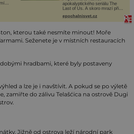
umí
apokalyptického seriálu The
Last of Us. A skoro mrazí při
ují,
představě, že podobné horory
epochalnisvet.cz
ečer
probíhají v přírodě běžně – s
tím rozdílem, že nejde pouze o
infekce parazitickou houbou a
 Ston, kterou také nesmíte minout! Moře
že
 farmami. Seženete je v místních restauracích
dobými hradbami, které byly postaveny
hled a lze je i navštívit. A pokud se po výletě
, zamiřte do zálivu Telašćica na ostrově Dugi
trov.
mátky. Jižně od ostrova leží národní park