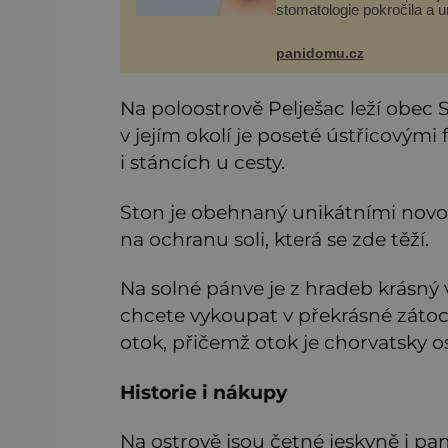
stomatologie pokročila a 
téměř zázraky. Přesto se
některé mýty, které se trad
panidomu.cz
nedaří vyvrátit. Které? V
místo čištění s
Na poloostrově Pelješac leží obec
v jejím okolí je poseté ústřicovými
i stáncích u cesty.
Ston je obehnaný unikátními novo
na ochranu soli, která se zde těží.
Na solné pánve je z hradeb krásný vý
chcete vykoupat v překrásné zátoce
otok, přičemž otok je chorvatsky os
Historie i nákupy
Na ostrově jsou četné jeskyně i pa