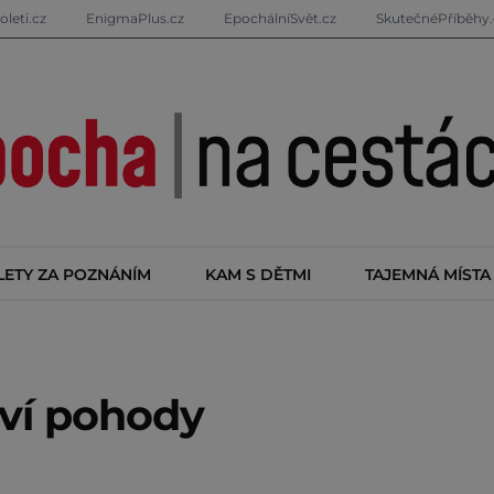
oleti.cz
EnigmaPlus.cz
EpochálníSvět.cz
SkutečnéPříběhy.
LETY ZA POZNÁNÍM
KAM S DĚTMI
TAJEMNÁ MÍSTA
tví pohody