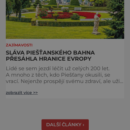
ZAJÍMAVOSTI
SLÁVA PIEŠŤANSKÉHO BAHNA
PŘESÁHLA HRANICE EVROPY
Lidé se sem jezdí léčit už celých 200 let.
A mnoho z těch, kdo Piešťany okusili, se
vrací. Nejenže prospějí svému zdraví, ale užijí
si tu i bohatý společenský život. Když se
zobrazit více >>
řekne slovenské lázně, Piešťany bývají první
volbou. Jejich věhlas je mezinárodní. A není
divu. Město rozprostřené na březích řeky
Váhu je proslulé termálními prameny
DALŠÍ ČLÁNKY ›