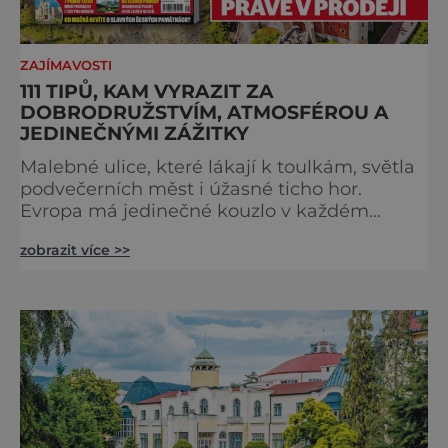
ZAJÍMAVOSTI
111 TIPŮ, KAM VYRAZIT ZA
DOBRODRUŽSTVÍM, ATMOSFÉROU A
JEDINEČNÝMI ZÁŽITKY
Malebné ulice, které lákají k toulkám, světla
podvečerních měst i úžasné ticho hor.
Evropa má jedinečné kouzlo v každém
období. Nové číslo Světa na dlani Speciál vás
zobrazit více >>
zve na cestu plnou inspirace, dobrodružství i
romantiky. Přinášíme vám 111 skvělých tipů,
kam vyrazit. Objevte krásu Evropy v celé její
podobě. Města s neopakovatelnou
atmosférou Vydejte se s námi na prohlídku
měst, která patří k