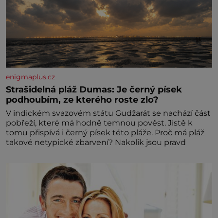
enigmaplus.cz
Strašidelná pláž Dumas: Je černý písek
podhoubím, ze kterého roste zlo?
V indickém svazovém státu Gudžarát se nachází část
pobřeží, které má hodně temnou pověst. Jistě k
tomu přispívá i černý písek této pláže. Proč má pláž
takové netypické zbarvení? Nakolik jsou pravd