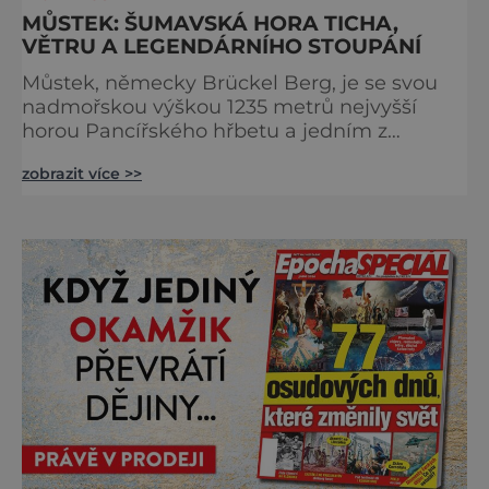
MŮSTEK: ŠUMAVSKÁ HORA TICHA,
VĚTRU A LEGENDÁRNÍHO STOUPÁNÍ
Můstek, německy Brückel Berg, je se svou
nadmořskou výškou 1235 metrů nejvyšší
horou Pancířského hřbetu a jedním z
nejcharakterističtějších vrcholů západní
zobrazit více >>
Šumavy. Přestože nestojí v centru hlavních
turistických proudů jako Velký Javor či
Poledník, právě v tom spočívá jeho síla.
Můstek si dodnes uchovává syrový horský
charakter, klid a zvláštní atmosféru
šumavských hřebenů, kde se střídá hustý les