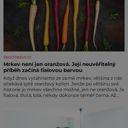
epochaplus.cz
Mrkev není jen oranžová. Její neuvěřitelný
příběh začíná fialovou barvou
Když dnes vytáhneme ze země mrkev, většina z nás
očekává sytě oranžový kořen. Jenže po většinu své
historie je mrkev všechno možné, jen ne oranžová. Je
fialová, žlutá, bílá, někdy dokonce téměř černá. Až
díky stovkám let pečlivého šlechtění se z ní stává
zelenina, bez které si českou zahradu ani
nedokážeme představit. Její příběh je