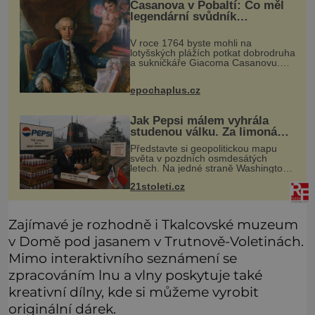
Casanova v Pobaltí: Co měl
legendární svůdník
společného se svobodnými
zednáři?
V roce 1764 byste mohli na
lotyšských plážích potkat dobrodruha
a sukničkáře Giacoma Casanovu.
Jeho cesta k Baltskému moři však
nebyla turistickým výletem, ale ryze
epochaplus.cz
pracovní cestou se zištnými úmysly.
Jak Pepsi málem vyhrála
studenou válku. Za limonádu
dostala ponorky i křižník
Představte si geopolitickou mapu
světa v pozdních osmdesátých
letech. Na jedné straně Washington,
na druhé Moskva. Mezi nimi jaderný
21stoleti.cz
arzenál schopný zničit planetu
padesátkrát dokola, železná opona a
Zajímavé je rozhodně i Tkalcovské muzeum
v Domě pod jasanem v Trutnově-Voletinách.
Mimo interaktivního seznámení se
zpracováním lnu a vlny poskytuje také
kreativní dílny, kde si můžeme vyrobit
originální dárek.