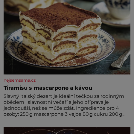
nejsemsama.cz
Tiramisu s mascarpone a kávou
Slavný italský dezert je ideální tečkou za rodinným
obědem i slavnostní večeří a jeho příprava je
jednodušší, než se může zdát. Ingredience pro 4
osoby: 250 g mascarpone 3 vejce 80 g cukru 200 g
cukrářských piškotů 250 ml silné kávy 2 lžíce
amaretta kakao na posypání Postup: Oddělte
žloutky od bílků. Žloutky vyšlehejte s cukrem do