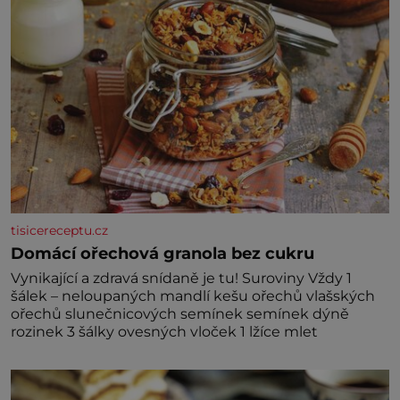
tisicereceptu.cz
Domácí ořechová granola bez cukru
Vynikající a zdravá snídaně je tu! Suroviny Vždy 1
šálek – neloupaných mandlí kešu ořechů vlašských
ořechů slunečnicových semínek semínek dýně
rozinek 3 šálky ovesných vloček 1 lžíce mlet