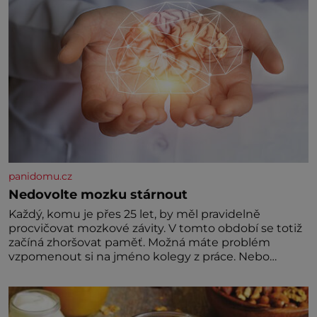
panidomu.cz
Nedovolte mozku stárnout
Každý, komu je přes 25 let, by měl pravidelně
procvičovat mozkové závity. V tomto období se totiž
začíná zhoršovat paměť. Možná máte problém
vzpomenout si na jméno kolegy z práce. Nebo
marně v paměti lovíte název knížky, kterou jste
nedávno přečetli. Je to opravdu tak, s věkem jako
kdyby se paměť rozhodla stávkovat. Cvičte