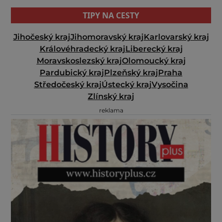
TIPY NA CESTY
Jihočeský kraj
Jihomoravský kraj
Karlovarský kraj
Královéhradecký kraj
Liberecký kraj
Moravskoslezský kraj
Olomoucký kraj
Pardubický kraj
Plzeňský kraj
Praha
Středočeský kraj
Ústecký kraj
Vysočina
Zlínský kraj
reklama