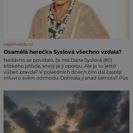
nasehvezdy.cz
Osamělá herečka Syslová všechno vzdala?
Nedávno se povídalo, že má Dana Syslová (80)
blízkého přítele, který je jí oporou. Ale je to ještě
vůbec pravda? V posledních dnech čím dál častěji
mluví o svém odchodu. Dohnala ji snad samota? Půs