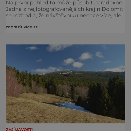
Na první pohled to může působit paradoxně.
Jedna z nejfotografovanějších krajin Dolomit
se rozhodla, že návštěvníků nechce více, ale
méně. Alpe di Siusi, největší vysokohorská
zobrazit více >>
louka v Evropě, zavádí od léta 2026 nová
pravidla příjezdu, která mají jediný cíl –
zachovat místo, kvůli němuž sem lidé
přijíždějí. Nejde o boj proti turistům. Jde o
ochranu krajiny, která už nechce být obětí
vlastního úspě
ZAJÍMAVOSTI