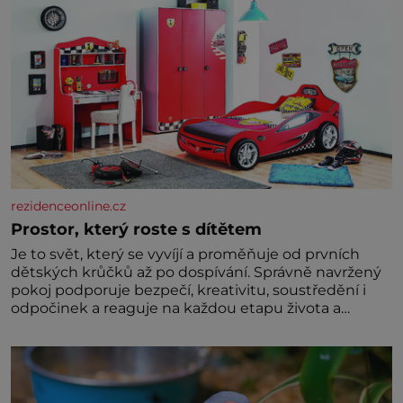
rezidenceonline.cz
Prostor, který roste s dítětem
Je to svět, který se vyvíjí a proměňuje od prvních
dětských krůčků až po dospívání. Správně navržený
pokoj podporuje bezpečí, kreativitu, soustředění i
odpočinek a reaguje na každou etapu života a
specifické potřeby dítěte. Pro nejmenší je klíčová
jednoduchost, měkkost a bezpečí, proto by pokoj
miminka měl působit především klidně a útulně.
Předškolní věk je