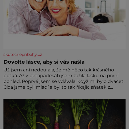
skutecnepribehy.cz
Dovolte lásce, aby si vás našla
Už jsem ani nedoufala, že mě něco tak krásného
potká. Až v pětapadesáti jsem zažila lásku na první
pohled. Poprvé jsem se vdávala, když mi bylo dvacet.
Oba jsme byli mladí a byl to tak říkajíc sňatek z
rozumu. Rodiče nás dali dohromady, Toník byl dobře
zaopatřený mladý muž. Manželství nám oběma moc
nesvědčilo, brzy jsme zjistili, že