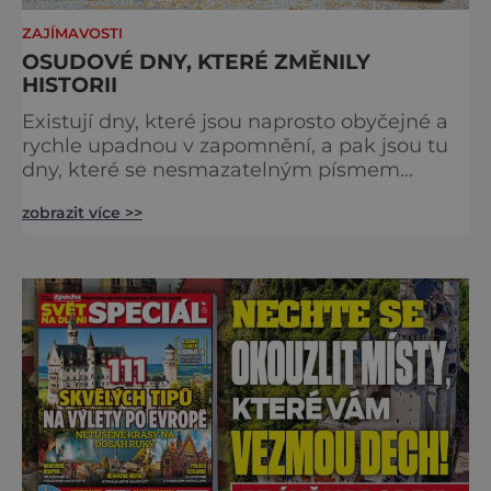
ZAJÍMAVOSTI
OSUDOVÉ DNY, KTERÉ ZMĚNILY
HISTORII
Existují dny, které jsou naprosto obyčejné a
rychle upadnou v zapomnění, a pak jsou tu
dny, které se nesmazatelným písmem
otisknou do lidské historie, a je jedno, jestli
zobrazit více >>
dojde k významnému objevu nebo děsivé
katastrofě. Vezměte si k ruce kalendář a
projděte společně s námi historii křížem
krážem. Je 10. dubna roku 49 př. n. l. a na
břehu říčky Rubikon pronáší Gaius Julius
Caesar svou slavnou vě