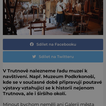
Sdílet na Facebooku
Sdílet na Twitteru
V Trutnově nalezneme řadu muzeí k
navštívení. Např. Muzeum Podkrkonoší,
kde se v současné době připravují poutavé
výstavy vztahující se k historii nejenom
Trutnova, ale i širšího okolí.
Minout bychom neměli ani Galerii města