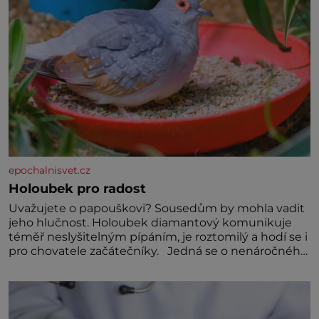
epochalnisvet.cz
Holoubek pro radost
Uvažujete o papouškovi? Sousedům by mohla vadit
jeho hlučnost. Holoubek diamantový komunikuje
téměř neslyšitelným pípáním, je roztomilý a hodí se i
pro chovatele začátečníky. Jedná se o nenáročného
klidného ptáčka, který většinu dne jen posedává.
Hodně času tráví na zemi, kde sbírá zbytky semínek
Jeho domovinou je prakticky celá Austrálie s
výjimkou pobřežní oblasti.