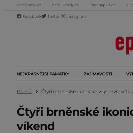
PaníDomu.cz
NašeHvězdy.cz
Epochaplus.cz
21St
Facebook
Twitter
Instagram
NEJKRÁSNĚJŠÍ PAMÁTKY
ZAJÍMAVOSTI
VÝ
Domů
Čtyři brněnské ikonické vily navštívíte
Čtyři brněnské ikonic
víkend