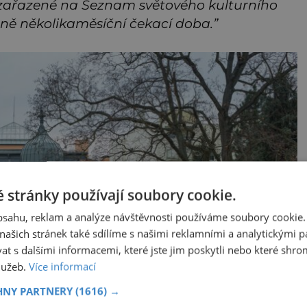
 zařazen
é
na Seznam světov
é
ho kulturní
ho
žně několikaměsíční čekací doba.”
 stránky používají soubory cookie.
obsahu, reklam a analýze návštěvnosti používáme soubory cookie.
ašich stránek také sdílíme s našimi reklamními a analytickými par
 s dalšími informacemi, které jste jim poskytli nebo které shro
služeb.
Více informací
HNY PARTNERY
(1616) →