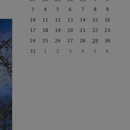
3
4
5
6
7
8
9
10
11
12
13
14
15
16
17
18
19
20
21
22
23
24
25
26
27
28
29
30
31
1
2
3
4
5
6