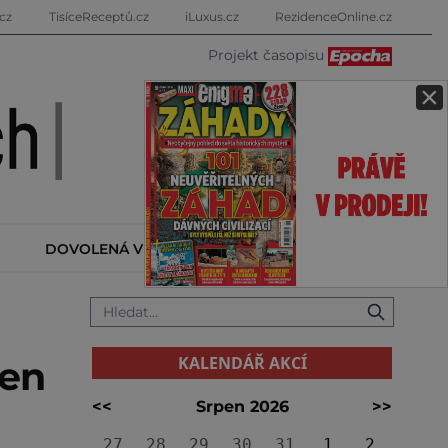
cz
TisíceReceptů.cz
iLuxus.cz
RezidenceOnline.cz
Projekt časopisu
×
DOVOLENÁ V ZAHRANIČÍ
KALENDÁŘ AKCÍ
KALENDÁŘ AKCÍ
den
<<
Srpen 2026
>>
27
28
29
30
31
1
2