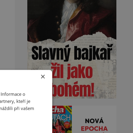
×
 Informace o
tnery, kteří je
máždili při vašem