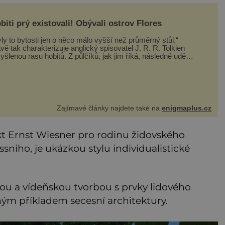
biti prý existovali! Obývali ostrov Flores
ly to bytosti jen o něco málo vyšší než průměrný stůl,“
vě tak charakterizuje anglický spisovatel J. R. R. Tolkien
ou rasu hobitů. Z půlčíků, jak jim říká, následně udělá
avní hrdiny svých slavných fantasy knih. Podobné bytosti
ý ovšem naši planetu opravdu kdysi obývaly. Šlo o naše
Zajímavé články najdete také na
enigmaplus.cz
tekt Ernst Wiesner pro rodinu židovského
ssniho, je ukázkou stylu individualistické
skou a vídeňskou tvorbou s prvky lidového
ým příkladem secesní architektury.