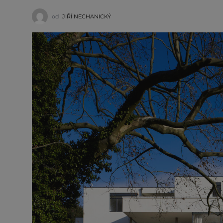
od
JIŘÍ NECHANICKÝ