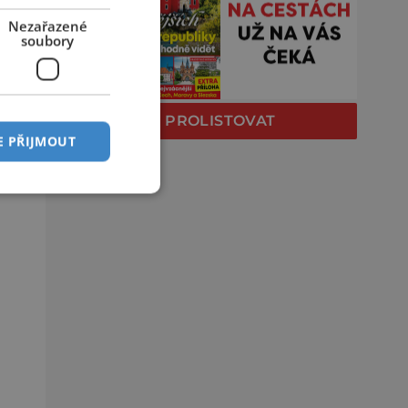
Nezařazené
soubory
PROLISTOVAT
E PŘIJMOUT