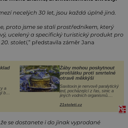
mezí necelých 30 let, jsou každá úplně jiná
.
ce, proto jsme se stali prostředníkem, který
vý, ucelený a specifický turistický produkt pro
0. století,
” představila záměr Jana
klad
Žáby mohou poskytnout
protilátku proti smrtelné
otravě měkkýši
Saxitoxin je nervově paralytický
ky a
jed, pocházející z řas, sinic a
jí bez
jiných vodních organismů.
rákos
Nacházet se však může i v
ábět
lidmi konzumovaných mlžích,
21stoleti.cz
 a
jako jsou ústřice nebo slávky. K
příznakům otravy patří
, že se dostanete i do jinak vyprodan
é