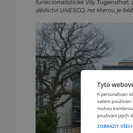
funkcionalistick
é
Vily Tugendhat,
d
ědictví UNESCO, na kterou je bě
Tyto webové
K personalizaci 
vašem používání n
mohou kombinovat
používání jejich 
ZOBRAZIT VŠEC