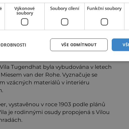
é
Výkonové
Soubory cílení
Funkční soubory
soubory
Vila Löw-Beer
ODROBNOSTI
VŠE ODMÍTNOUT
VŠ
ku Vila Tugendhat byla vybudována v letech
Miesem van der Rohe. Vyznačuje se
ím vzácných materiálů v interiéru
m.
eer, vystavěnou v roce 1903 podle plánů
la je rodinnými osudy propojená s Vilou
hradách.