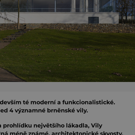
devším té moderní a funkcionalistické.
ned 4 významné brněnské vily.
 prohlídku největšího lákadla, Vily
žná méně známé, architektonické skvosty.