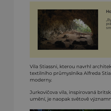
Ho
„By
prá
smyšlen
hl
pr
Vila Stiassni, kterou navrhl archi
textilního průmyslníka Alfreda Stia
moderny.
Jurkovičova vila, inspirovaná brit
umění, je naopak světově významn