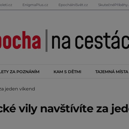
oleti.cz
EnigmaPlus.cz
EpochálníSvět.cz
SkutečnéPříběhy.
LETY ZA POZNÁNÍM
KAM S DĚTMI
TAJEMNÁ MÍSTA
 za jeden víkend
ké vily navštívíte za je