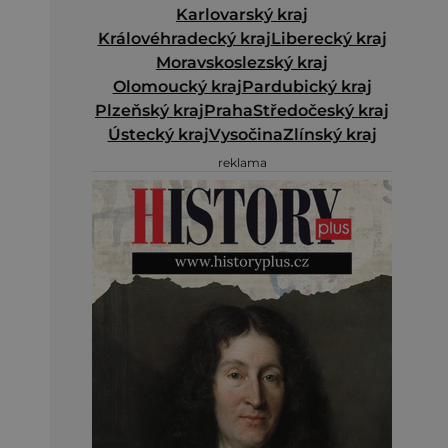
Karlovarský kraj
Královéhradecký kraj
Liberecký kraj
Moravskoslezský kraj
Olomoucký kraj
Pardubický kraj
Plzeňský kraj
Praha
Středočeský kraj
Ústecký kraj
Vysočina
Zlínský kraj
reklama