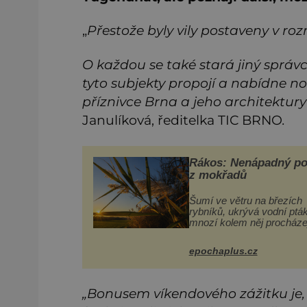
„
Přestože byly vily postaveny v roz
O ka
ždou se tak
é
star
á
jiný správ
tyto subjekty propojí a nabídne no
příznivce Brna a jeho architektury 2
Janulíková, ředitelka TIC BRNO
.
Rákos: Nenápadný po
z mokřadů
Šumí ve větru na březích
rybníků, ukrývá vodní ptá
mnozí kolem něj procháze
povšimnutí. Přesto právě 
pomáhal stavět domy, vyr
epochaplus.cz
lodě, zapisovat první texty
inspiroval řadu pověstí.
„Bonusem víkendov
é
ho zážitku je