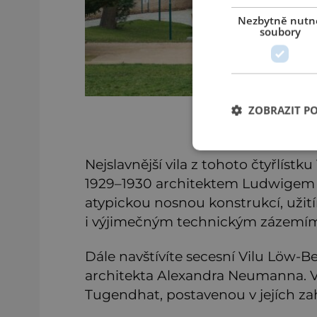
Nezbytně nutn
soubory
ZOBRAZIT P
Nejslavnější vila z tohoto čtyřlíst
1929–1930 architektem Ludwigem 
atypickou nosnou konstrukcí, užit
i výjimečným technickým zázemí
Dále navštívíte secesní Vilu Löw-B
architekta Alexandra Neumanna. Vi
Tugendhat, postavenou v jejích za