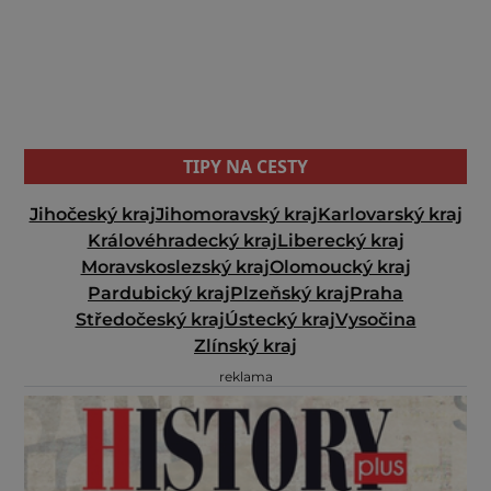
TIPY NA CESTY
Jihočeský kraj
Jihomoravský kraj
Karlovarský kraj
Královéhradecký kraj
Liberecký kraj
Moravskoslezský kraj
Olomoucký kraj
Pardubický kraj
Plzeňský kraj
Praha
Středočeský kraj
Ústecký kraj
Vysočina
Zlínský kraj
reklama