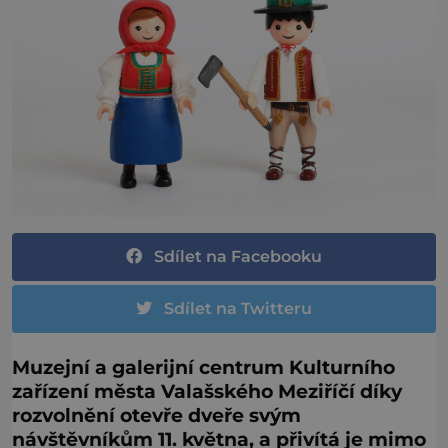
Sdílet na Facebooku
Sdílet na Twitteru
Muzejní a galerijní centrum Kulturního
zařízení města Valašského Meziříčí díky
rozvolnění otevře dveře svým
návštěvníkům 11. května, a přivítá je mimo