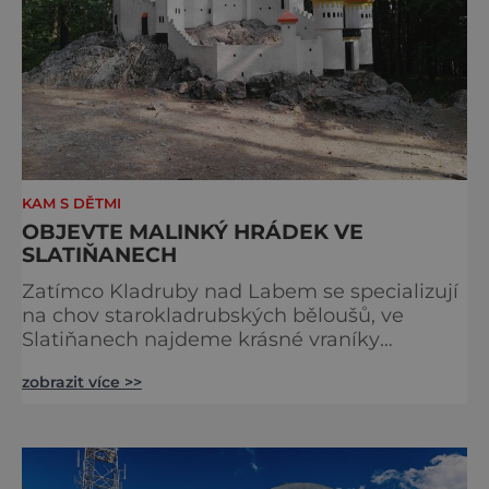
KAM S DĚTMI
OBJEVTE MALINKÝ HRÁDEK VE
SLATIŇANECH
Zatímco Kladruby nad Labem se specializují
na chov starokladrubských běloušů, ve
Slatiňanech najdeme krásné vraníky
stejného plemene. V hipologickém muzeu v
zobrazit více >>
budově zámku se dozvíte více o chovu
těchto koní, jsou tu vystaveny významné
obrazy s koňskými motivy, sedla a postroje,
některé exponáty připomínají využití koní ve
vojenství, dopravě, honech či dostizích.