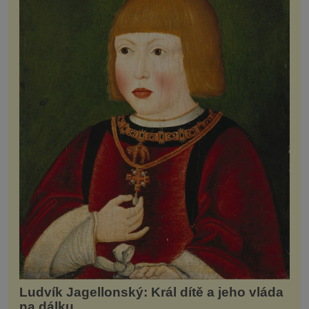
Ludvík Jagellonský: Král dítě a jeho vláda
na dálku