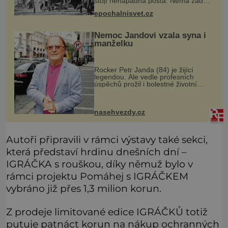
stojí nenápadná pošta. Nemá žádný
speciální nápis ani pamětní desku. A
epochalnisvet.cz
přesto prý místní zaměstnanci neradi
chodí do sklepa. Právě tady t
Nemoc Jandovi vzala syna i
manželku
Rocker Petr Janda (84) je žijící
legendou. Ale vedle profesních
úspěchů prožil i bolestné životní
zkoušky. Zpěvák Petr Janda (84),
frontman skupiny Olympic, je otcem
celkem pěti dětí. Přestože se můž
nasehvezdy.cz
Autoři připravili v rámci výstavy také sekci,
která představí hrdinu dnešních dní –
IGRÁČKA s rouškou, díky němuž bylo v
rámci projektu Pomáhej s IGRÁČKEM
vybráno již přes 1,3 milion korun.
Z prodeje limitované edice IGRÁČKŮ totiž
putuje patnáct korun na nákup ochranných