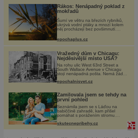
pod
Rákos: Nenápadný poklad z
mokřadů
Šumí ve větru na březích rybníků,
ukrývá vodní ptáky a mnozí kolem
něj procházejí bez povšimnutí.
Přesto právě rákos pomáhal stavět
domy, vyrábět lodě, zapisovat první
epochaplus.cz
texty a inspiroval řadu pověstí.
Vražedný dům v Chicagu:
Nejděsivější místo USA?
Na rohu ulic West 63rd Street a
South Wallace Avenue v Chicagu
stojí nenápadná pošta. Nemá žádný
speciální nápis ani pamětní desku. A
epochalnisvet.cz
přesto prý místní zaměstnanci neradi
chodí do sklepa. Právě tady t
Zamilovala jsem se tehdy na
první pohled
Seznámila jsem se s Láďou na
babiččině zahradě, kam přišel
pomáhat s porážením stromu.
Babička mě před ním ale varovala…
skutecnepribehy.cz
Babička se mě často ptávala, kdy se
už konečně vdám. Dost mě to
deptalo,