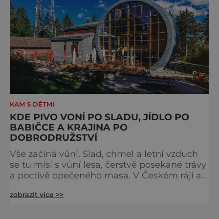
[caption id="attachment_74515
KAM S DĚTMI
KDE PIVO VONÍ PO SLADU, JÍDLO PO
BABIČCE A KRAJINA PO
DOBRODRUŽSTVÍ
Vše začíná vůní. Slad, chmel a letní vzduch
se tu mísí s vůní lesa, čerstvě posekané trávy
a poctivě opečeného masa. V Českém ráji a
na Liberecku se léto nepočítá na dny, ale na
zobrazit více >>
doušky – a ty tady tečou proudem. Není to
jen výlet, je to oslava chutí, tradice a
poctivého řemesla, kterou ocení každý, kdo