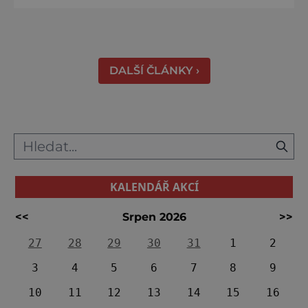
Vrbenské rybníky Začněte třeba na Stezce
korunami stromů Lipno, kde se projdete ve
výšce 40 metrů s výhledy na šu
DALŠÍ ČLÁNKY ›
KALENDÁŘ AKCÍ
<<
Srpen 2026
>>
27
28
29
30
31
1
2
3
4
5
6
7
8
9
10
11
12
13
14
15
16