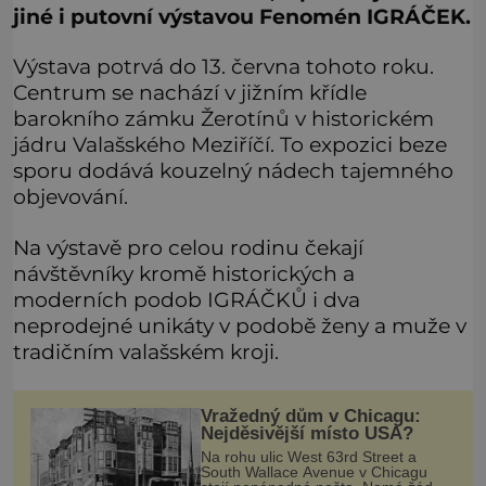
jiné i putovní výstavou Fenomén IGRÁČEK.
Výstava potrvá do 13. června tohoto roku.
Centrum se nachází v jižním křídle
barokního zámku Žerotínů v historickém
jádru Valašského Meziříčí. To expozici beze
sporu dodává kouzelný nádech tajemného
objevování.
Na výstavě pro celou rodinu čekají
návštěvníky kromě historických a
moderních podob IGRÁČKŮ i dva
neprodejné unikáty v podobě ženy a muže v
tradičním valašském kroji.
Vražedný dům v Chicagu:
Nejděsivější místo USA?
Na rohu ulic West 63rd Street a
South Wallace Avenue v Chicagu