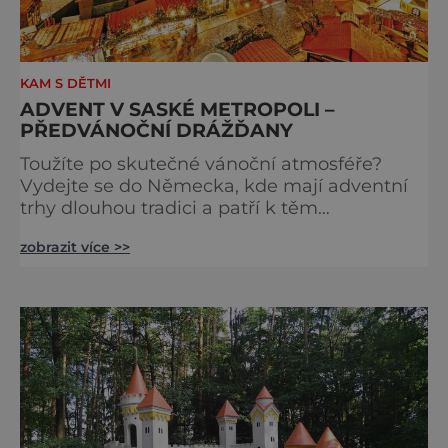
KAM S DĚTMI
ADVENT V SASKÉ METROPOLI –
PŘEDVÁNOČNÍ DRÁŽĎANY
Toužíte po skutečné vánoční atmosféře?
Vydejte se do Německa, kde mají adventní
trhy dlouhou tradici a patří k těm
nejpůvabnějším v Evropě. Ty nejbližší
zobrazit více >>
českým hranicím najdete v Drážďanech –
začínají 26. 11. 2025 a potrvají do 24. 12. 2025.
A stojí za to je zažít na vlastní kůži.
S norimberským Christkindlesmarktem se
drážďanské vánoční trhy každoročně
přetahují o pozici nejnavštěvovanějších t