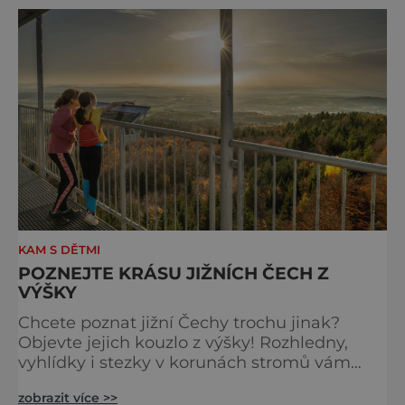
ví, že k dokonalému dni patří nejen výhled,
ale i výčep. Měšťanský pivovar Turnov přesně
ví,
KAM S DĚTMI
POZNEJTE KRÁSU JIŽNÍCH ČECH Z
VÝŠKY
Chcete poznat jižní Čechy trochu jinak?
Objevte jejich kouzlo z výšky! Rozhledny,
vyhlídky i stezky v korunách stromů vám
nabídnou dechberoucí pohledy na řeky, lesy,
zobrazit více >>
města i Alpy v dálce. Ptačí pozorovatelna