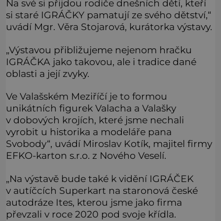
Na své si přijdou rodiče dnešních dětí, kteří
si staré IGRÁČKY pamatují ze svého dětství,“
uvádí Mgr. Věra Stojarová, kurátorka výstavy.
„Výstavou přibližujeme nejenom hračku
IGRÁČKA jako takovou, ale i tradice dané
oblasti a její zvyky.
Ve Valašském Meziříčí je to formou
unikátních figurek Valacha a Valašky
v dobových krojích, které jsme nechali
vyrobit u historika a modeláře pana
Svobody“, uvádí Miroslav Kotík, majitel firmy
EFKO-karton s.r.o. z Nového Veselí.
„Na výstavě bude také k vidění IGRÁČEK
v autíčcích Superkart na staronová české
autodráze Ites, kterou jsme jako firma
převzali v roce 2020 pod svoje křídla.