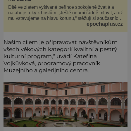
Dítě ve zlatem vyšívané peřince spokojeně žvatlá a
natahuje ruky k hostům. „Ještě neumí řádně mluvit, a už
mu vstavujeme na hlavu korunu,“ stěžují si současníci,
epochaplus.cz
pro které je k neuvěření, že droboučký princ se dnes
stal králem. Otázka za milion, na niž by všichni,
zejména stárnoucí a nemocný král Vl
Naším cílem je připravovat návštěvníkům
všech věkových kategorií kvalitní a pestrý
kulturní program,“ uvádí Kateřina
Vojkůvková, programový pracovník
Muzejního a galerijního centra.