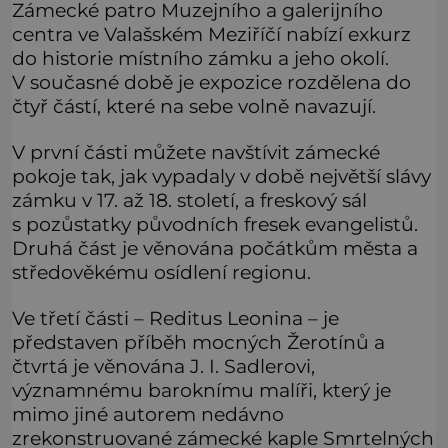
Zámecké patro Muzejního a galerijního
centra ve Valašském Meziříčí nabízí exkurz
do historie místního zámku a jeho okolí.
V současné době je expozice rozdělena do
čtyř částí, které na sebe volně navazují.
V první části můžete navštívit zámecké
pokoje tak, jak vypadaly v době největší slávy
zámku v 17. až 18. století, a freskový sál
s pozůstatky původních fresek evangelistů.
Druhá část je věnována počátkům města a
středověkému osídlení regionu.
Ve třetí části – Reditus Leonina – je
představen příběh mocných Žerotínů a
čtvrtá je věnována J. I. Sadlerovi,
významnému baroknímu malíři, který je
mimo jiné autorem nedávno
zrekonstruované zámecké kaple Smrtelných