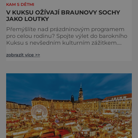
KAM S DĚTMI
V KUKSU OŽÍVAJÍ BRAUNOVY SOCHY
JAKO LOUTKY
Přemýšlíte nad prázdninovým programem
pro celou rodinu? Spojte výlet do barokního
Kuksu s nevšedním kulturním zážitkem.
Galerie loutek Kuks v historickém
zobrazit více >>
Comoedien-Hausu zve na stálou expozici
Braunova socha loutkou. Jde o unikátní
cyklus soch-loutek inspirovaných sochami
Matyáše Bernarda Brauna nejen z Kuksu.
Výstava Braunova socha loutkou představuje
padesát autorských loutek řezbáře a scénog