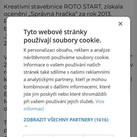
Kreativní stavebnice ROTO START, získala
ocenění „Správná hračka“ za rok 2013.
Populární rodinná společenská hra Jožin z
×
bažin se chlubí hned dvěma oceněními;
Tyto webové stránky
„Správná hračka 2013“ a „Nejlepší novinka
používají soubory cookie.
2013“ v kategorii Hry, puzzle a karty.
K personalizaci obsahu, reklam a analýze
V roce 2014 získal označení „Správná hračka“
návštěvnosti používáme soubory cookie.
2014 soubor oblíbených her Moje první hry, v
Informace o vašem používání našich
roce 2018 edukativní hra „Vyprávěj“ a
stránek také sdílíme s našimi reklamními
konstrukční stavebnice ROTO ABC. Poslední
a analytickými partnery, kteří je mohou
ocenění „Správná hračka“ získala společnost
kombinovat s dalšími informacemi, které
Efko v roce 2019 za sety nákladních aut
jste jim poskytli nebo které shromáždili
Multigo FIRE set a Multigo BUILD set a za
při vašem používání jejich služeb.
Více
deskovou hru Picasso. Více na www.efko.cz.
informací
ZOBRAZIT VŠECHNY PARTNERY
(1616)
Technické muzeum v Brně (TMB) je
→
příspěvkovou organizací se samostatnou