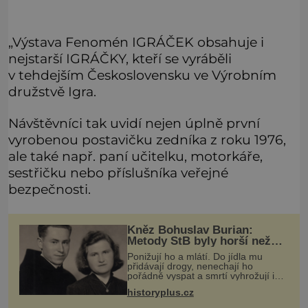
„Výstava Fenomén IGRÁČEK obsahuje i
nejstarší IGRÁČKY, kteří se vyráběli
v tehdejším Československu ve Výrobním
družstvě Igra.
Návštěvníci tak uvidí nejen úplně první
vyrobenou postavičku zedníka z roku 1976,
ale také např. paní učitelku, motorkáře,
sestřičku nebo příslušníka veřejné
bezpečnosti.
Kněz Bohuslav Burian:
Metody StB byly horší než
gestapácké trýznění
Ponižují ho a mlátí. Do jídla mu
přidávají drogy, nenechají ho
pořádně vyspat a smrtí vyhrožují i
jeho nejbližším. Burian kruté týrání
historyplus.cz
nevydrží a estébákům podepíše
všechno, co po něm chtějí. Svým