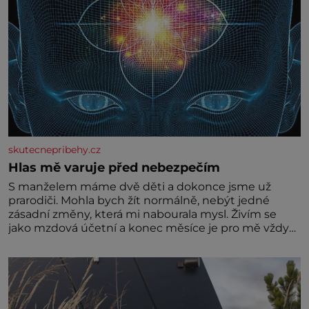
skutecnepribehy.cz
Hlas mě varuje před nebezpečím
S manželem máme dvě děti a dokonce jsme už
prarodiči. Mohla bych žít normálně, nebýt jedné
zásadní změny, která mi nabourala mysl. Živím se
jako mzdová účetní a konec měsíce je pro mě vždy
velice psychicky náročným obdobím. Od té chvíle, co
máme vnoučata, mi dcera čím dál častěji volá o
pomoc, co se hlídání týče. Dalo by se