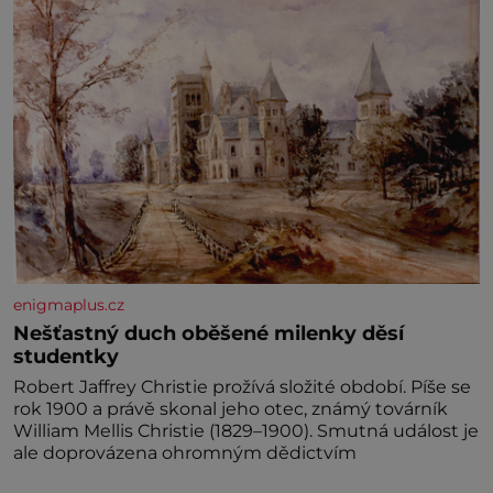
enigmaplus.cz
Nešťastný duch oběšené milenky děsí
studentky
Robert Jaffrey Christie prožívá složité období. Píše se
rok 1900 a právě skonal jeho otec, známý továrník
William Mellis Christie (1829–1900). Smutná událost je
ale doprovázena ohromným dědictvím