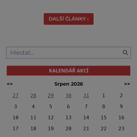
Českých Budějovic, byl inspirován anglickým
královským
DALŠÍ ČLÁNKY ›
KALENDÁŘ AKCÍ
<<
Srpen 2026
>>
27
28
29
30
31
1
2
3
4
5
6
7
8
9
10
11
12
13
14
15
16
17
18
19
20
21
22
23