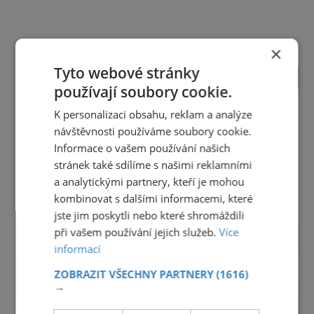
×
Tyto webové stránky
TIPY NA CESTY
používají soubory cookie.
Jihočeský kraj
Jihomoravský kraj
Karlovarský kraj
K personalizaci obsahu, reklam a analýze
Královéhradecký kraj
Liberecký kraj
návštěvnosti používáme soubory cookie.
Moravskoslezský kraj
Olomoucký kraj
Informace o vašem používání našich
Pardubický kraj
Plzeňský kraj
Praha
stránek také sdílíme s našimi reklamními
Středočeský kraj
Ústecký kraj
Vysočina
a analytickými partnery, kteří je mohou
Zlínský kraj
kombinovat s dalšími informacemi, které
reklama
jste jim poskytli nebo které shromáždili
při vašem používání jejich služeb.
Více
informací
ZOBRAZIT VŠECHNY PARTNERY
(1616)
→