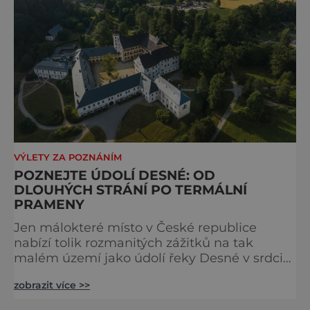
VÝLETY ZA POZNÁNÍM
POZNEJTE ÚDOLÍ DESNÉ: OD
DLOUHÝCH STRÁNÍ PO TERMÁLNÍ
PRAMENY
Jen málokteré místo v České republice
nabízí tolik rozmanitých zážitků na tak
malém území jako údolí řeky Desné v srdci
Jeseníků. Během jediného dne můžete
zobrazit více >>
nahlédnout do útrob jedné z
nejvýznamnějších vodních elektráren v