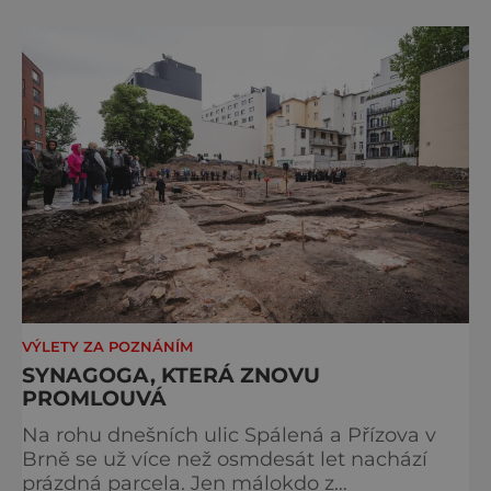
Evropě, vydat se na horské hřebeny, projet se
na koloběžce a den zakončit poznáváním
památek ve Velkých Losinách nebo v
termálním parku. [caption
id="attachment_92379" align="
VÝLETY ZA POZNÁNÍM
SYNAGOGA, KTERÁ ZNOVU
PROMLOUVÁ
Na rohu dnešních ulic Spálená a Přízova v
Brně se už více než osmdesát let nachází
prázdná parcela. Jen málokdo z