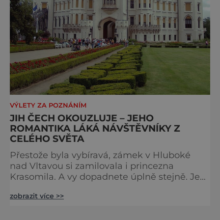
VÝLETY ZA POZNÁNÍM
JIH ČECH OKOUZLUJE – JEHO
ROMANTIKA LÁKÁ NÁVŠTĚVNÍKY Z
CELÉHO SVĚTA
Přestože byla vybíravá, zámek v Hluboké
nad Vltavou si zamilovala i princezna
Krasomila. A vy dopadnete úplně stejně. Je
totiž jedním z nejkrásnějších u nás. Vypadá
zobrazit více >>
jako nazdobený bílý dort na svatební tabuli.
Právě proto tam proudí desítky tisíc turistů.
Zámek, který najdete 9 kilometrů od