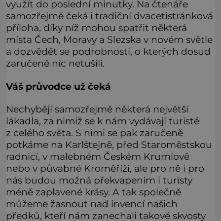
využít do poslední minutky. Na čtenáře
samozřejmě čeká i tradiční dvacetistránková
příloha, díky níž mohou spatřit některá
místa Čech, Moravy a Slezska v novém světle
a dozvědět se podrobnosti, o kterých dosud
zaručeně nic netušili.
Váš průvodce už čeká
Nechybějí samozřejmě některá největší
lákadla, za nimiž se k nám vydávají turisté
z celého světa. S nimi se pak zaručeně
potkáme na Karlštejně, před Staroměstskou
radnicí, v malebném Českém Krumlově
nebo v půvabné Kroměříži, ale pro ně i pro
nás budou možná překvapením i turisty
méně zaplavené krásy. A tak společně
můžeme žasnout nad invencí našich
předků, kteří nám zanechali takové skvosty