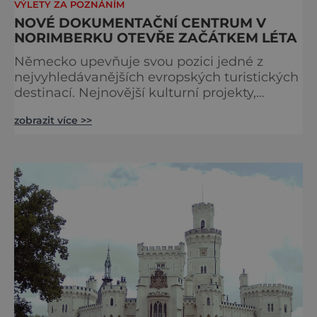
VÝLETY ZA POZNÁNÍM
NOVÉ DOKUMENTAČNÍ CENTRUM V
NORIMBERKU OTEVŘE ZAČÁTKEM LÉTA
Německo upevňuje svou pozici jedné z
nejvyhledávanějších evropských turistických
destinací. Nejnovější kulturní projekty,
otevření inovativních muzeí a velkolepé
zobrazit více >>
rekonstrukce historických památek přitahují
návštěvníky z celého světa. V nadcházejících
měsících se zde propojí kultura, historie i
moderní zážitky do jedinečné nabídky
turistických míst – přinášíme jejich výběr. Po
přibližně pětileté