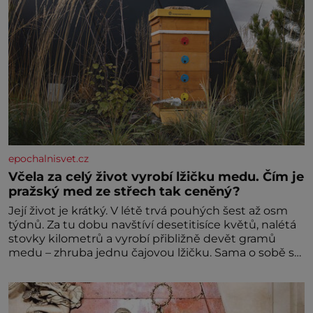
epochalnisvet.cz
Včela za celý život vyrobí lžičku medu. Čím je
pražský med ze střech tak ceněný?
Její život je krátký. V létě trvá pouhých šest až osm
týdnů. Za tu dobu navštíví desetitisíce květů, nalétá
stovky kilometrů a vyrobí přibližně devět gramů
medu – zhruba jednu čajovou lžičku. Sama o sobě se
může zdát bezvýznamná. Teprve když se spojí s
dalšími desítkami tisíc příslušnic svého včelstva,
vznikne jeden z nejdokonalejších organismů