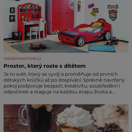
rezidenceonline.cz
Prostor, který roste s dítětem
Je to svět, který se vyvíjí a proměňuje od prvních
dětských krůčků až po dospívání. Správně navržený
pokoj podporuje bezpečí, kreativitu, soustředění i
odpočinek a reaguje na každou etapu života a
specifické potřeby dítěte. Pro nejmenší je klíčová
jednoduchost, měkkost a bezpečí, proto by pokoj
miminka měl působit především klidně a útulně.
Předškolní věk je