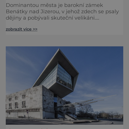
Dominantou města je barokní zámek
Benátky nad Jizerou, v jehož zdech se psaly
dějiny a pobývali skuteční velikáni.
Fenomenální dánský astronom Tycho Brahe
zobrazit více >>
tu prováděl svá slavná astronomická měření
a za zavřenými dveřmi laboratoří hledal
elixíry pro lidstvo. Došlo zde i k osudové
spolupráci s jeho přítelem, slavným Janem
Keplerem. Tímto historickým setkáním je
inspirována i zážitková mobilní detek