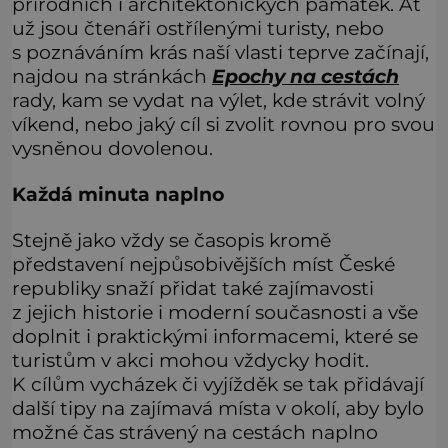
přírodních i architektonických památek. Ať
už jsou čtenáři ostřílenými turisty, nebo
s poznáváním krás naší vlasti teprve začínají,
najdou na stránkách
Epochy na cestách
rady, kam se vydat na výlet, kde strávit volný
víkend, nebo jaký cíl si zvolit rovnou pro svou
vysněnou dovolenou.
Každá minuta naplno
Stejně jako vždy se časopis kromě
představení nejpůsobivějších míst České
republiky snaží přidat také zajímavosti
z jejich historie i moderní současnosti a vše
doplnit i praktickými informacemi, které se
turistům v akci mohou vždycky hodit.
K cílům vycházek či vyjížděk se tak přidávají
další tipy na zajímavá místa v okolí, aby bylo
možné čas strávený na cestách naplno