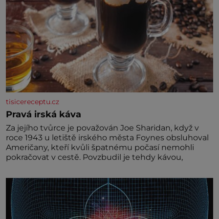
tisicereceptu.cz
Pravá irská káva
Za jejího tvůrce je považován Joe Sharidan, když v
roce 1943 u letiště irského města Foynes obsluhoval
Američany, kteří kvůli špatnému počasí nemohli
pokračovat v cestě. Povzbudil je tehdy kávou,