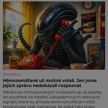
21stoleti.cz
Mimozemšťané už možná volali. Jen jsme
jejich zprávu nedokázali rozpoznat
Pátrání po mimozemských civilizacích se už desítky
let soustředí na hledání úzkopásmových rádiových
signálů, které by příroda sama vytvořila jen stěží.
Nová studie však naznačuje, že právě tato strate