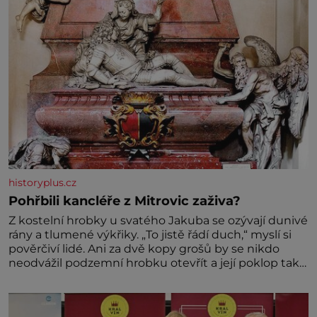
historyplus.cz
Pohřbili kancléře z Mitrovic zaživa?
Z kostelní hrobky u svatého Jakuba se ozývají dunivé
rány a tlumené výkřiky. „To jistě řádí duch,“ myslí si
pověrčiví lidé. Ani za dvě kopy grošů by se nikdo
neodvážil podzemní hrobku otevřít a její poklop tak
raději jen skrápí svěcenou vodou. Za několik dní
divné burácení skutečně ustane. Když o mnoho let
později hrobku