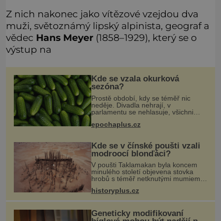
Z nich nakonec jako vítězové vzejdou dva
muži, světoznámý lipský alpinista, geograf a
vědec
Hans Meyer
(1858–1929), který se o
výstup na
Kde se vzala okurková
sezóna?
Prostě období, kdy se téměř nic
neděje. Divadla nehrají, v
parlamentu se nehlasuje, všichni
jsou na dovolené a média tak nemají
epochaplus.cz
o čem mluvit a psát. A vymýšlejí si
proto témata, které nikoho nezajímaj
Kde se v čínské poušti vzali
modroocí blonďáci?
V poušti Taklamakan byla koncem
minulého století objevena stovka
hrobů s téměř netknutými mumiemi.
Všichni mrtví byli pohřbeni s úctou a
historyplus.cz
četnými milodary. Asi nejvíc přitom
vědce zaujal hrob tříměsíčn
Geneticky modifikovaní