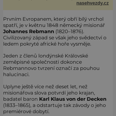
nasehvezdy.cz
Milfajtové (33), která jednou byla hostem v pořadu
Inkognito, kde Ondřej účinkuje. Ondřej Brzobohatý (42).
Hned po natáčení prý za ní přišel s nabídkou, ž
Prvním Evropanem, který obří bílý vrchol
spatří, je v květnu 1848 německý misionář
Johannes Rebmann
(1820–1876).
Civilizovaný západ se však jeho svědectví o
ledem pokryté africké hoře vysměje.
Jeden z členů londýnské Královské
zeměpisné společnosti dokonce
Rebmannovo tvrzení označí za pouhou
halucinaci.
Uplyne ještě více než deset let, než
misionářova slova potvrdí jeho krajan,
badatel baron
Karl Klaus von der Decken
(1833–1865), a odstartuje tak závody o jeho
premiérové dobytí.