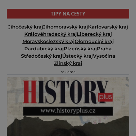
TIPY NA CESTY
Jihočeský kraj
Jihomoravský kraj
Karlovarský kraj
Královéhradecký kraj
Liberecký kraj
Moravskoslezský kraj
Olomoucký kraj
Pardubický kraj
Plzeňský kraj
Praha
Středočeský kraj
Ústecký kraj
Vysočina
Zlínský kraj
reklama