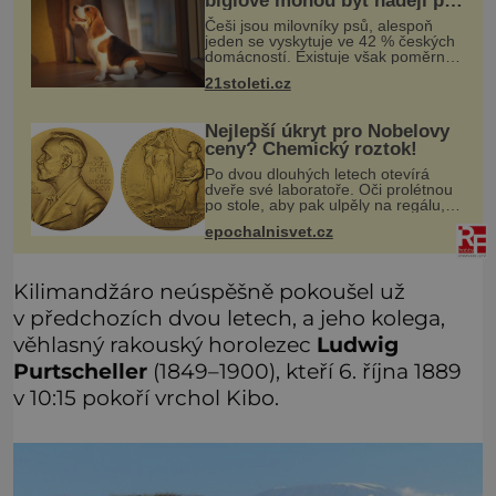
bíglové mohou být nadějí pro
alergiky
Češi jsou milovníky psů, alespoň
jeden se vyskytuje ve 42 % českých
domácností. Existuje však poměrně
velká skupina lidí, kteří by si psa rádi
21stoleti.cz
pořídili, ale nemohou, protože jsou
alergičtí. Jejich imu
Nejlepší úkryt pro Nobelovy
ceny? Chemický roztok!
Po dvou dlouhých letech otevírá
dveře své laboratoře. Oči prolétnou
po stole, aby pak ulpěly na regálu,
kde se nachází všemožné látky.
epochalnisvet.cz
Hledá žluto-oranžovou tekutinu,
jakmile ji zahlédne, nesmírně se
Kilimandžáro neúspěšně pokoušel už
v předchozích dvou letech, a jeho kolega,
věhlasný rakouský horolezec
Ludwig
Purtscheller
(1849–1900), kteří 6. října 1889
v 10:15 pokoří vrchol Kibo.