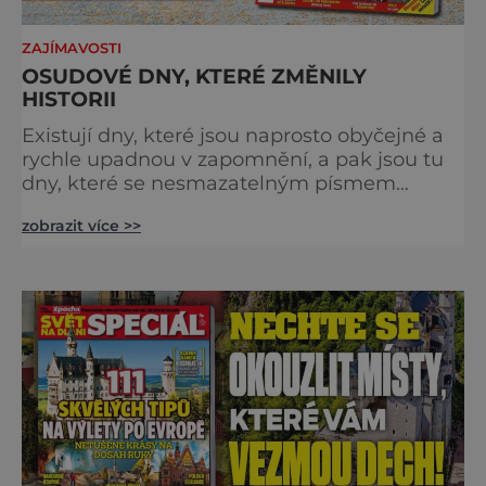
ZAJÍMAVOSTI
OSUDOVÉ DNY, KTERÉ ZMĚNILY
HISTORII
Existují dny, které jsou naprosto obyčejné a
rychle upadnou v zapomnění, a pak jsou tu
dny, které se nesmazatelným písmem
otisknou do lidské historie, a je jedno, jestli
zobrazit více >>
dojde k významnému objevu nebo děsivé
katastrofě. Vezměte si k ruce kalendář a
projděte společně s námi historii křížem
krážem. Je 10. dubna roku 49 př. n. l. a na
břehu říčky Rubikon pronáší Gaius Julius
Caesar svou slavnou vě