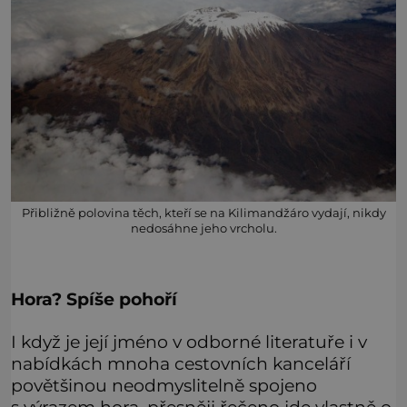
Přibližně polovina těch, kteří se na Kilimandžáro vydají, nikdy
nedosáhne jeho vrcholu.
Hora? Spíše pohoří
I když je její jméno v odborné literatuře i v
nabídkách mnoha cestovních kanceláří
povětšinou neodmyslitelně spojeno
s výrazem hora, přesněji řečeno jde vlastně o