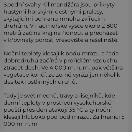
Spodní svahy Kilimandžára jsou přikryty
hustými horskými deštnými pralesy,
skýtajícími ochranu mnoha zvířecím
druhům. V nadmořské výšce okolo 2 800
metrů začíná krajina řídnout a přecházet
v křovinatý porost, vřesoviště a rašeliniště.
Noční teploty klesají k bodu mrazu a řada
dobrodruhů začíná v prořídlém vzduchu
ztrácet dech. Ve 4 000 m. n. m. pak většina
vegetace končí, ze země vyráží jen několik
desítek rostlinných druhů.
Tady je svět mechů, trávy a lišejníků, kde
denní teploty v prostředí vysokohorské
poušti přes den atakují 35 °C a ty noční
klesají hluboko pod bod mrazu. Za hranicí 5
000 m. n. m.