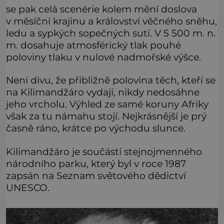
se pak celá scenérie kolem mění doslova
v měsíční krajinu a království věčného sněhu,
ledu a sypkých sopečných sutí. V 5 500 m. n.
m. dosahuje atmosférický tlak pouhé
poloviny tlaku v nulové nadmořské výšce.
Není divu, že přibližně polovina těch, kteří se
na Kilimandžáro vydají, nikdy nedosáhne
jeho vrcholu. Výhled ze samé koruny Afriky
však za tu námahu stojí. Nejkrásnější je prý
časně ráno, krátce po východu slunce.
Kilimandžáro je součástí stejnojmenného
národního parku, který byl v roce 1987
zapsán na Seznam světového dědictví
UNESCO.