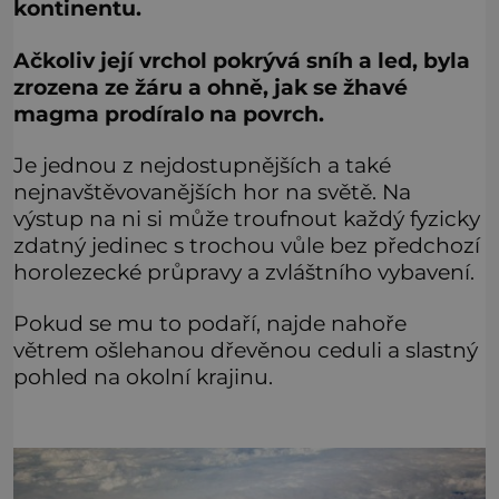
kontinentu.
Ačkoliv její vrchol pokrývá sníh a led, byla
zrozena ze žáru a ohně, jak se žhavé
magma prodíralo na povrch.
Je jednou z nejdostupnějších a také
nejnavštěvovanějších hor na světě. Na
výstup na ni si může troufnout každý fyzicky
zdatný jedinec s trochou vůle bez předchozí
horolezecké průpravy a zvláštního vybavení.
Pokud se mu to podaří, najde nahoře
větrem ošlehanou dřevěnou ceduli a slastný
pohled na okolní krajinu.