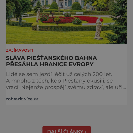
ZAJÍMAVOSTI
SLÁVA PIEŠŤANSKÉHO BAHNA
PŘESÁHLA HRANICE EVROPY
Lidé se sem jezdí léčit už celých 200 let.
A mnoho z těch, kdo Piešťany okusili, se
vrací. Nejenže prospějí svému zdraví, ale užijí
si tu i bohatý společenský život. Když se
zobrazit více >>
řekne slovenské lázně, Piešťany bývají první
volbou. Jejich věhlas je mezinárodní. A není
divu. Město rozprostřené na březích řeky
Váhu je proslulé termálními prameny
DALŠÍ ČLÁNKY ›