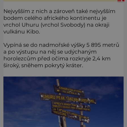
vůbec. V této souvislosti je dokonc
Nejvyšším z nich a zároveň také nejvyšším
bodem celého afrického kontinentu je
vrchol Uhuru (vrchol Svobody) na okraji
vulkánu Kibo.
Vypíná se do nadmořské výšky 5 895 metrů
a po výstupu na něj se udýchaným
horolezcům před očima rozkryje 2,4 km
široký, sněhem pokrytý kráter.