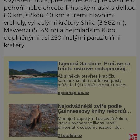
pohoří, nebo chcete-li horský masiv, s délkou
60 km, šířkou 40 km a třemi hlavními
vrcholy, vyhaslými krátery Shira (3 962 m),
Mawenzi (5 149 m) a nejmladším Kibo,
doplněnými asi 250 malými parazitními
krátery.
Tajemná Sardinie: Proč se na
tomto ostrově nedoporučuje
pytlovat „mořské
Až si někdy otevřete krabičku
brambory“?
sardinek či tubu sardelové pasty,
může to být i lehké pozvání na cestu
do srdce Středozemního moře, na
epochaplus.cz
ostrov hrdých Sardů. Věděli jste, že
to byl právě italský ostrov Sa
Nejodvážnější zvíře podle
Guinnessovy knihy rekordů?
Šelmička s pruhem na
Medojed kapský je lasicovitá šelma,
hřbetě!
kterou bychom velikostí mohli
přirovnat k českému jezevci. Je
extrémně nebojácná, ostatně bývá
21stoleti.cz
označována za nejodvážnější zvíře