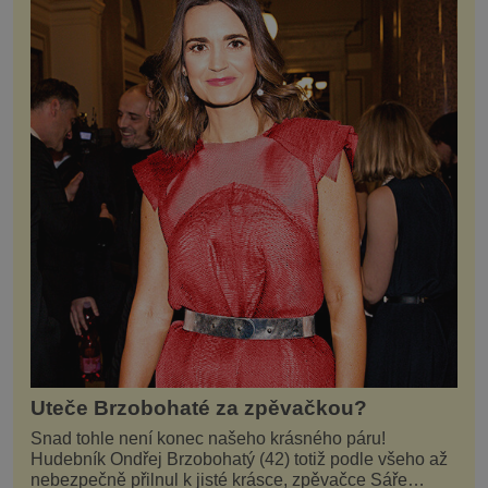
Uteče Brzobohaté za zpěvačkou?
Snad tohle není konec našeho krásného páru!
Hudebník Ondřej Brzobohatý (42) totiž podle všeho až
nebezpečně přilnul k jisté krásce, zpěvačce Sáře