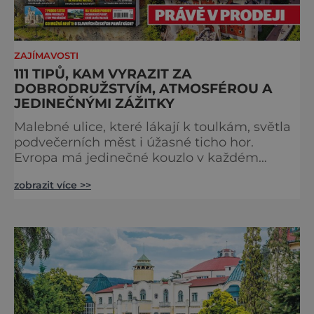
ZAJÍMAVOSTI
111 TIPŮ, KAM VYRAZIT ZA
DOBRODRUŽSTVÍM, ATMOSFÉROU A
JEDINEČNÝMI ZÁŽITKY
Malebné ulice, které lákají k toulkám, světla
podvečerních měst i úžasné ticho hor.
Evropa má jedinečné kouzlo v každém
období. Nové číslo Světa na dlani Speciál vás
zobrazit více >>
zve na cestu plnou inspirace, dobrodružství i
romantiky. Přinášíme vám 111 skvělých tipů,
kam vyrazit. Objevte krásu Evropy v celé její
podobě. Města s neopakovatelnou
atmosférou Vydejte se s námi na prohlídku
měst, která patří k