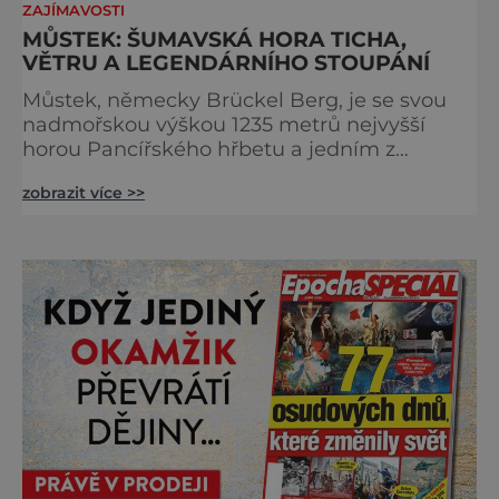
ZAJÍMAVOSTI
MŮSTEK: ŠUMAVSKÁ HORA TICHA,
VĚTRU A LEGENDÁRNÍHO STOUPÁNÍ
Můstek, německy Brückel Berg, je se svou
nadmořskou výškou 1235 metrů nejvyšší
horou Pancířského hřbetu a jedním z
nejcharakterističtějších vrcholů západní
zobrazit více >>
Šumavy. Přestože nestojí v centru hlavních
turistických proudů jako Velký Javor či
Poledník, právě v tom spočívá jeho síla.
Můstek si dodnes uchovává syrový horský
charakter, klid a zvláštní atmosféru
šumavských hřebenů, kde se střídá hustý les