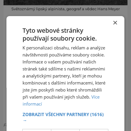
Světoznámý lipský alpinista, geograf a vědec Hans Meyer
×
Tyto webové stránky
používají soubory cookie.
K personalizaci obsahu, reklam a analýze
návštěvnosti používáme soubory cookie.
Informace o vašem používání našich
stránek také sdílíme s našimi reklamními
a analytickými partnery, kteří je mohou
kombinovat s dalšími informacemi, které
jste jim poskytli nebo které shromáždili
při vašem používání jejich služeb.
Více
informací
ZOBRAZIT VŠECHNY PARTNERY
(1616)
→
Foto: Shutterstock, Wikimedia, Archiv