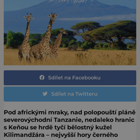
Sdílet na Facebooku
Sdílet na Twitteru
Pod africkými mraky, nad polopouští pláně
severovýchodní Tanzanie, nedaleko hranic
s Keňou se hrdě tyčí bělostný kužel
Kilimandžára – nejvyšší hory černého