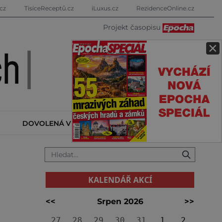
cz
TisíceReceptů.cz
iLuxus.cz
RezidenceOnline.cz
Projekt časopisu
×
DOVOLENÁ V ZAHRANIČÍ
KALENDÁŘ AKCÍ
KALENDÁŘ AKCÍ
<<
Srpen 2026
>>
27
28
29
30
31
1
2