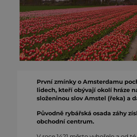
První zmínky o Amsterdamu pocház
lidech, kteří obývají okolí hráze
složeninou slov Amstel (řeka) a d
Původně rybářská osada záhy získa
obchodní centrum.
V roce 1421 město vyhořelo a od t