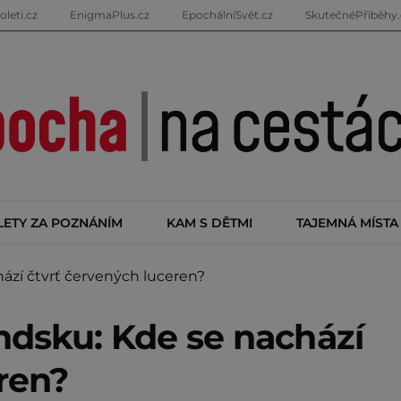
oleti.cz
EnigmaPlus.cz
EpochálníSvět.cz
SkutečnéPříběhy.
LETY ZA POZNÁNÍM
KAM S DĚTMI
TAJEMNÁ MÍSTA
ází čtvrť červených luceren?
ndsku: Kde se nachází
ren?