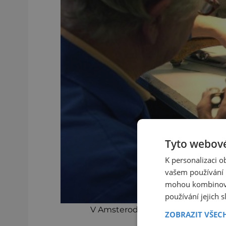
Tyto webové
K personalizaci 
vašem používání n
mohou kombinovat
používání jejich 
V Amsterodamu byly od sedmnáctéh
ZOBRAZIT VŠEC