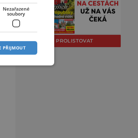
Nezařazené
soubory
PROLISTOVAT
E PŘIJMOUT