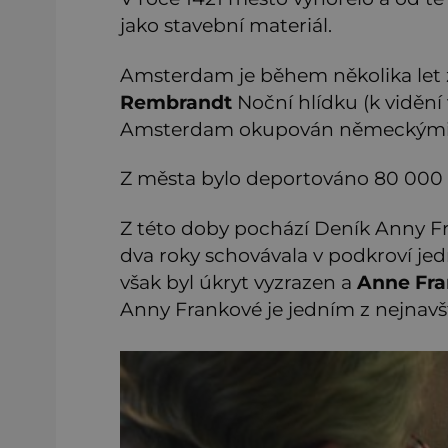
jako stavební materiál.
Amsterdam je během několika let 
Rembrandt
Noční hlídku (k vidění 
Amsterdam okupován německými 
Z města bylo deportováno 80 000 Žid
Z této doby pochází Deník Anny Fra
dva roky schovávala v podkroví je
však byl úkryt vyzrazen a
Anne Fr
Anny Frankové je jedním z nejnav