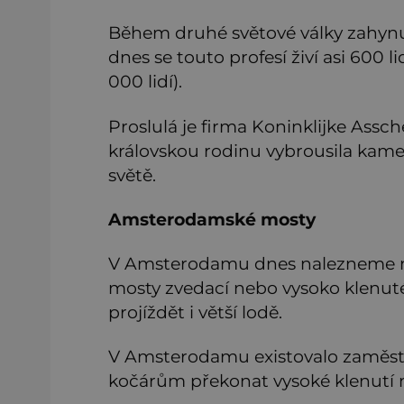
Během druhé světové války zahynul
dnes se touto profesí živí asi 600 l
000 lidí).
Proslulá je firma Koninklijke Assc
královskou rodinu vybrousila kam
světě.
Amsterodamské mosty
V Amsterodamu dnes nalezneme ne
mosty zvedací nebo vysoko klenu
projíždět i větší lodě.
V Amsterodamu existovalo zaměst
kočárům překonat vysoké klenutí 