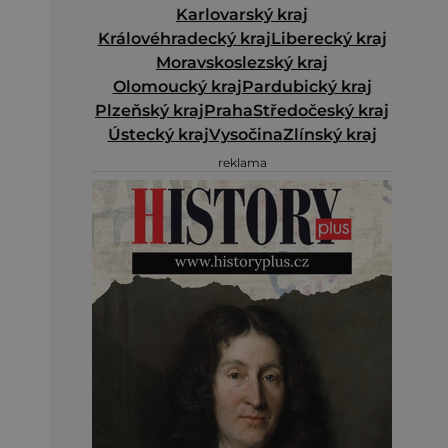
Karlovarský kraj
Královéhradecký kraj
Liberecký kraj
Moravskoslezský kraj
Olomoucký kraj
Pardubický kraj
Plzeňský kraj
Praha
Středočeský kraj
Ústecký kraj
Vysočina
Zlínský kraj
reklama