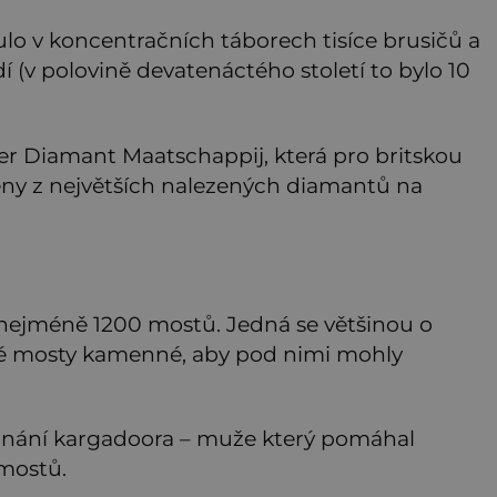
o v koncentračních táborech tisíce brusičů a
idí (v polovině devatenáctého století to bylo 10
her Diamant Maatschappij, která pro britskou
eny z největších nalezených diamantů na
jméně 1200 mostů. Jedná se většinou o
té mosty kamenné, aby pod nimi mohly
nání kargadoora – muže který pomáhal
mostů.