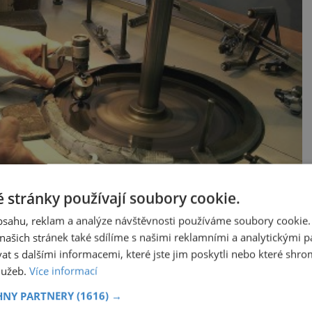
 stránky používají soubory cookie.
obsahu, reklam a analýze návštěvnosti používáme soubory cookie.
ašich stránek také sdílíme s našimi reklamními a analytickými par
 s dalšími informacemi, které jste jim poskytli nebo které shro
služeb.
Více informací
o století dílny, kde se diamanty jen brousily.
HNY PARTNERY
(1616) →