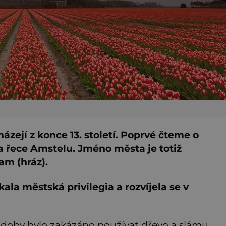
ejí z konce 13. století. Poprvé čteme o
 na řece Amstelu. Jméno města je totiž
am (hráz).
la městská privilegia a rozvíjela se v
é doby bylo zakázáno používat dřevo a slámu