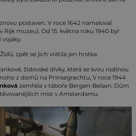
znovu postaven. V roce 1642 namaloval
v Rijk muzeu). Od 15. května roku 1940 byl
vojáky.
ů, zpět se jich vrátila jen hrstka.
nkové, židovské dívky, která se svou rodinou
dnoho z domů na Prinsegrachtu, V roce 1944
anková
zemřela v táboře Bergen-Belsen. Dům
štěvovanějších míst v Amsterdamu.