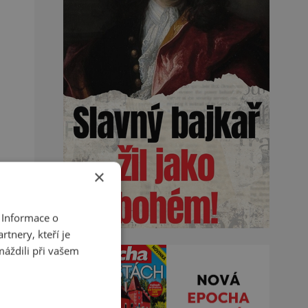
×
 Informace o
tnery, kteří je
máždili při vašem