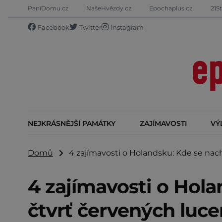
PaníDomu.cz
NašeHvězdy.cz
Epochaplus.cz
21St
Facebook
Twitter
Instagram
NEJKRÁSNĚJŠÍ PAMÁTKY
ZAJÍMAVOSTI
VÝ
Domů
4 zajímavosti o Holandsku: Kde se nach
4 zajímavosti o Hola
čtvrť červených luce