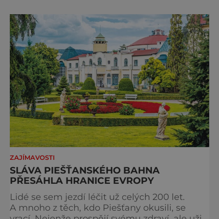
kam vyrazit. Objevte krásu Evropy v celé její
podobě. Města s neopakovatelnou
atmosférou Vydejte se s námi na prohlídku
měst, která patří k
ZAJÍMAVOSTI
SLÁVA PIEŠŤANSKÉHO BAHNA
PŘESÁHLA HRANICE EVROPY
Lidé se sem jezdí léčit už celých 200 let.
A mnoho z těch, kdo Piešťany okusili, se
vrací. Nejenže prospějí svému zdraví, ale užijí