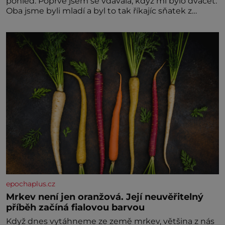
pohled. Poprvé jsem se vdávala, když mi bylo dvacet.
Oba jsme byli mladí a byl to tak říkajíc sňatek z
rozumu. Rodiče nás dali dohromady, Toník byl dobře
zaopatřený mladý muž. Manželství nám oběma moc
nesvědčilo, brzy jsme zjistili, že
epochaplus.cz
Mrkev není jen oranžová. Její neuvěřitelný
příběh začíná fialovou barvou
Když dnes vytáhneme ze země mrkev, většina z nás