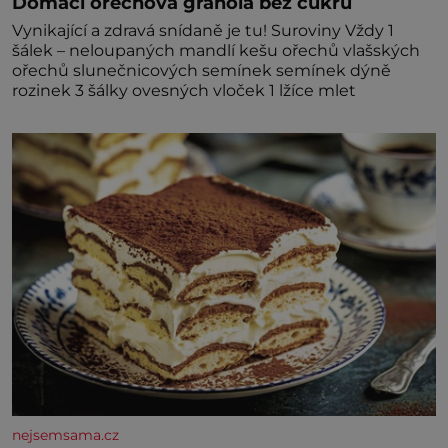
Domácí ořechová granola bez cukru
Vynikající a zdravá snídaně je tu! Suroviny Vždy 1
šálek – neloupaných mandlí kešu ořechů vlašských
ořechů slunečnicových semínek semínek dýně
rozinek 3 šálky ovesných vloček 1 lžíce mlet
nejsemsama.cz