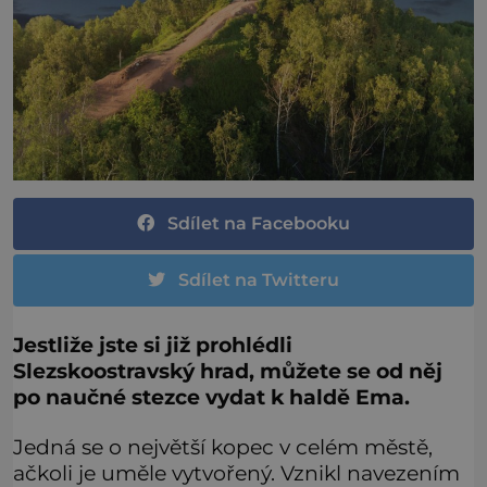
Sdílet na Facebooku
Sdílet na Twitteru
Jestliže jste si již prohlédli
Slezskoostravský hrad, můžete se od něj
po naučné stezce vydat k haldě Ema.
Jedná se o největší kopec v celém městě,
ačkoli je uměle vytvořený. Vznikl navezením