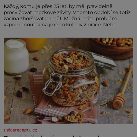
Každý, komu je přes 25 let, by měl pravidelně
procvičovat mozkové závity. V tomto období se totiž
začíná zhoršovat paměť. Možná máte problém
vzpomenout si na jméno kolegy z práce. Nebo
marně v paměti lovíte název knížky, kterou jste
nedávno přečetli. Je to opravdu tak, s věkem jako
kdyby se paměť rozhodla stávkovat. Cvičte
tisicereceptu.cz