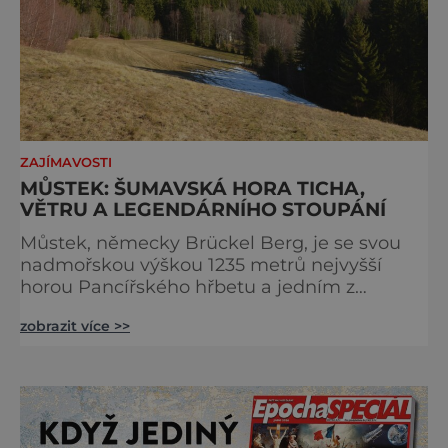
ZAJÍMAVOSTI
MŮSTEK: ŠUMAVSKÁ HORA TICHA,
VĚTRU A LEGENDÁRNÍHO STOUPÁNÍ
Můstek, německy Brückel Berg, je se svou
nadmořskou výškou 1235 metrů nejvyšší
horou Pancířského hřbetu a jedním z
nejcharakterističtějších vrcholů západní
zobrazit více >>
Šumavy. Přestože nestojí v centru hlavních
turistických proudů jako Velký Javor či
Poledník, právě v tom spočívá jeho síla.
Můstek si dodnes uchovává syrový horský
charakter, klid a zvláštní atmosféru
šumavských hřebenů, kde se střídá hustý les