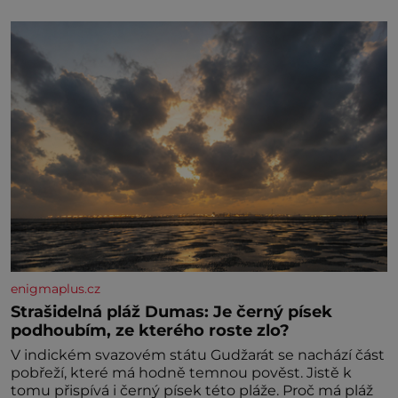
enigmaplus.cz
Strašidelná pláž Dumas: Je černý písek
podhoubím, ze kterého roste zlo?
V indickém svazovém státu Gudžarát se nachází část
pobřeží, které má hodně temnou pověst. Jistě k
tomu přispívá i černý písek této pláže. Proč má pláž