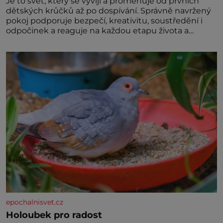
Je to svět, který se vyvíjí a proměňuje od prvních
dětských krůčků až po dospívání. Správně navržený
pokoj podporuje bezpečí, kreativitu, soustředění i
odpočinek a reaguje na každou etapu života a
specifické potřeby dítěte. Pro nejmenší je klíčová
jednoduchost, měkkost a bezpečí, proto by pokoj
miminka měl působit především klidně a útulně.
Předškolní věk je
epochalnisvet.cz
Holoubek pro radost