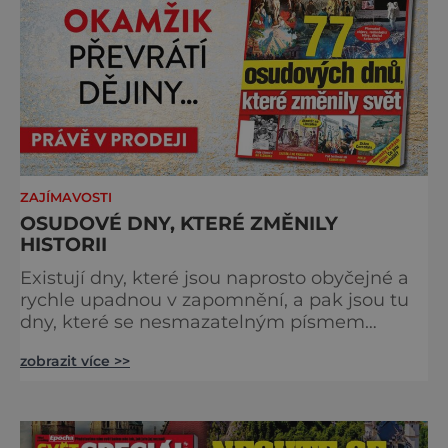
ZAJÍMAVOSTI
OSUDOVÉ DNY, KTERÉ ZMĚNILY
HISTORII
Existují dny, které jsou naprosto obyčejné a
rychle upadnou v zapomnění, a pak jsou tu
dny, které se nesmazatelným písmem
otisknou do lidské historie, a je jedno, jestli
zobrazit více >>
dojde k významnému objevu nebo děsivé
katastrofě. Vezměte si k ruce kalendář a
projděte společně s námi historii křížem
krážem. Je 10. dubna roku 49 př. n. l. a na