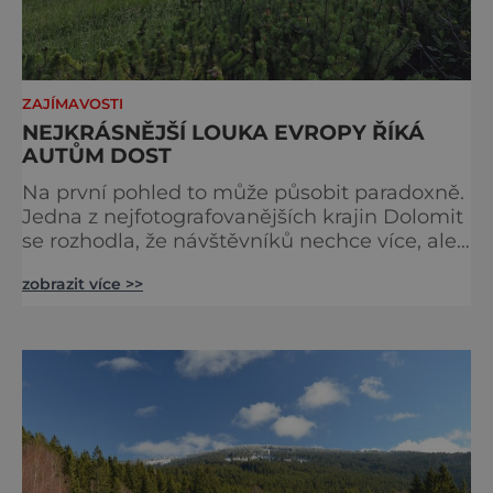
ZAJÍMAVOSTI
NEJKRÁSNĚJŠÍ LOUKA EVROPY ŘÍKÁ
AUTŮM DOST
Na první pohled to může působit paradoxně.
Jedna z nejfotografovanějších krajin Dolomit
se rozhodla, že návštěvníků nechce více, ale
méně. Alpe di Siusi, největší vysokohorská
zobrazit více >>
louka v Evropě, zavádí od léta 2026 nová
pravidla příjezdu, která mají jediný cíl –
zachovat místo, kvůli němuž sem lidé
přijíždějí. Nejde o boj proti turistům. Jde o
ochranu krajiny, která už nechce být obětí
vlastního úspě