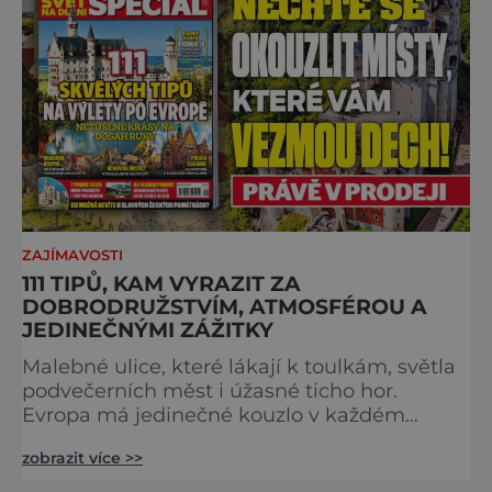
břehu říčky Rubikon pronáší Gaius Julius
Caesar svou slavnou vě
ZAJÍMAVOSTI
111 TIPŮ, KAM VYRAZIT ZA
DOBRODRUŽSTVÍM, ATMOSFÉROU A
JEDINEČNÝMI ZÁŽITKY
Malebné ulice, které lákají k toulkám, světla
podvečerních měst i úžasné ticho hor.
Evropa má jedinečné kouzlo v každém
období. Nové číslo Světa na dlani Speciál vás
zobrazit více >>
zve na cestu plnou inspirace, dobrodružství i
romantiky. Přinášíme vám 111 skvělých tipů,