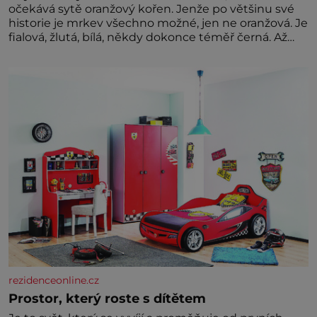
očekává sytě oranžový kořen. Jenže po většinu své
historie je mrkev všechno možné, jen ne oranžová. Je
fialová, žlutá, bílá, někdy dokonce téměř černá. Až
díky stovkám let pečlivého šlechtění se z ní stává
zelenina, bez které si českou zahradu ani
nedokážeme představit. Její příběh je
rezidenceonline.cz
Prostor, který roste s dítětem