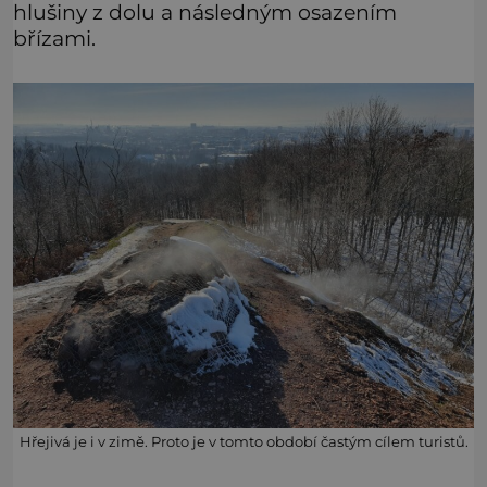
hlušiny z dolu a následným osazením
břízami.
Hřejivá je i v zimě. Proto je v tomto období častým cílem turistů.