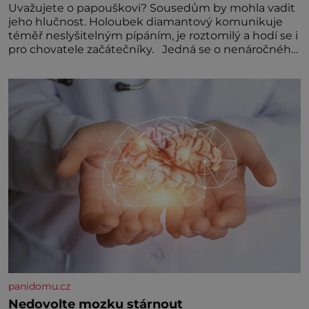
Uvažujete o papouškovi? Sousedům by mohla vadit
jeho hlučnost. Holoubek diamantový komunikuje
téměř neslyšitelným pípáním, je roztomilý a hodí se i
pro chovatele začátečníky. Jedná se o nenáročného
klidného ptáčka, který většinu dne jen posedává.
Hodně času tráví na zemi, kde sbírá zbytky semínek
Jeho domovinou je prakticky celá Austrálie s
výjimkou pobřežní oblasti.
panidomu.cz
Nedovolte mozku stárnout