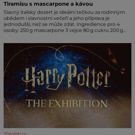
Tiramisu s mascarpone a kávou
Slavný italský dezert je ideální tečkou za rodinným
obědem i slavnostní večeří a jeho příprava je
jednodušší, než se může zdát. Ingredience pro 4
osoby: 250 g mascarpone 3 vejce 80 g cukru 200 g
cukrářských piškotů 250 ml silné kávy 2 lžíce
amaretta kakao na posypání Postup: Oddělte
žloutky od bílků. Žloutky vyšlehejte s cukrem do
světlé pěny a postupně do nich vmíchejte
mascarpone, aby vznikl hladký
21stoleti.cz