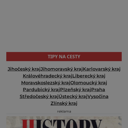
TIPY NA CESTY
Jihočeský kraj
Jihomoravský kraj
Karlovarský kraj
Královéhradecký kraj
Liberecký kraj
Moravskoslezský kraj
Olomoucký kraj
Pardubický kraj
Plzeňský kraj
Praha
Středočeský kraj
Ústecký kraj
Vysočina
Zlínský kraj
reklama