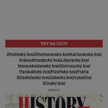
TIPY NA CESTY
Jihočeský kraj
Jihomoravský kraj
Karlovarský kraj
Královéhradecký kraj
Liberecký kraj
Moravskoslezský kraj
Olomoucký kraj
Pardubický kraj
Plzeňský kraj
Praha
Středočeský kraj
Ústecký kraj
Vysočina
Zlínský kraj
reklama