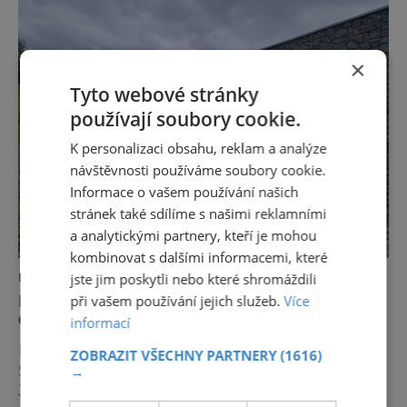
některé události spojené s touto významnou
stavbou. [gallery ids="917
×
Tyto webové stránky
používají soubory cookie.
K personalizaci obsahu, reklam a analýze
návštěvnosti používáme soubory cookie.
Informace o vašem používání našich
stránek také sdílíme s našimi reklamními
a analytickými partnery, kteří je mohou
kombinovat s dalšími informacemi, které
jste jim poskytli nebo které shromáždili
NEJKRÁSNĚJŠÍ PAMÁTKY
KRÁSA I TAJEMSTVÍ HISTORICKÉHO
při vašem používání jejich služeb.
Více
CÍNOVÉHO DOLU
informací
K nejzajímavějším návštěvnickým cílům
ZOBRAZIT VŠECHNY PARTNERY
(1616)
Slavkovského lesa patří historický cínový důl
→
Jeroným nedaleko zaniklého horního města