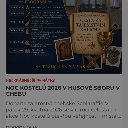
NEJKRÁSNĚJŠÍ PAMÁTKY
NOC KOSTELŮ 2026 V HUSOVĚ SBORU V
CHEBU
Odhalte tajemství chebské Schlaraffie V
pátek 29. května 2026 se v rámci celostátní
akce Noc kostelů otevřou veřejnosti i místa,
která běžně zůstávají skrytá. Jedním z
zobrazit více >>