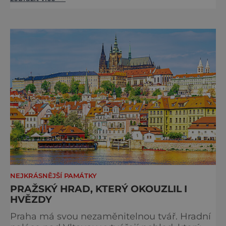
nejzajímavějších bude bezesporu Husův
sbor Církve československé husitské v
Chebu (Vrbenského 14), který letos nabídne
večer plný historie, hudby, tajemství i
dobrodružství pro malé i velké návštěvníky.
Málokdo ví, že dnešní kos
NEJKRÁSNĚJŠÍ PAMÁTKY
PRAŽSKÝ HRAD, KTERÝ OKOUZLIL I
HVĚZDY
Praha má svou nezaměnitelnou tvář. Hradní