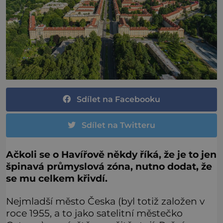
Sdílet na Facebooku
Sdílet na Twitteru
Ačkoli se o Havířově někdy říká, že je to jen
špinavá průmyslová zóna, nutno dodat, že
se mu celkem křivdí.
Nejmladší město Česka (byl totiž založen v
roce 1955, a to jako satelitní městečko