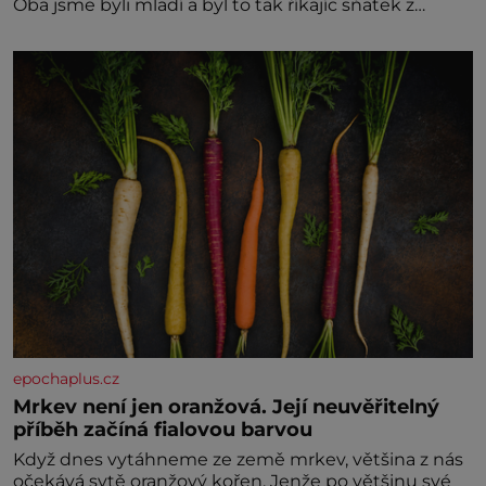
Oba jsme byli mladí a byl to tak říkajíc sňatek z
rozumu. Rodiče nás dali dohromady, Toník byl dobře
zaopatřený mladý muž. Manželství nám oběma moc
nesvědčilo, brzy jsme zjistili, že
epochaplus.cz
Mrkev není jen oranžová. Její neuvěřitelný
příběh začíná fialovou barvou
Když dnes vytáhneme ze země mrkev, většina z nás
očekává sytě oranžový kořen. Jenže po většinu své