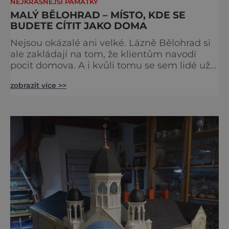
NEJKRÁSNĚJŠÍ PAMÁTKY
MALÝ BĚLOHRAD – MÍSTO, KDE SE
BUDETE CÍTIT JAKO DOMA
Nejsou okázalé ani velké. Lázně Bělohrad si
ale zakládají na tom, že klientům navodí
pocit domova. A i kvůli tomu se sem lidé už
zhruba 130 let rádi vracejí. Nejsou tu obří
zobrazit více >>
lázeňské koncerty ani velkolepé akce.
Dokonce tu nenajdete ani pravou kolonádu.
Ne že by tu nebyla. Ale mnoho lidí si jí
nevšimne, ani se jí kolonáda vlastně neříká.
Je to pro