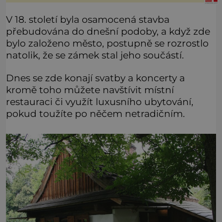
dětství a na studánku, která se u
V 18. století byla osamocená stavba
přebudována do dnešní podoby, a když zde
bylo založeno město, postupně se rozrostlo
natolik, že se zámek stal jeho součástí.
Dnes se zde konají svatby a koncerty a
kromě toho můžete navštívit místní
restauraci či využít luxusního ubytování,
pokud toužíte po něčem netradičním.