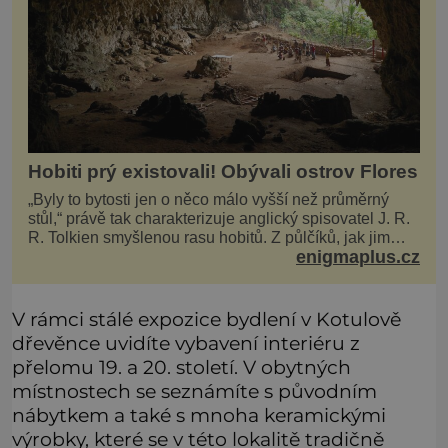
Hobiti prý existovali! Obývali ostrov Flores
„Byly to bytosti jen o něco málo vyšší než průměrný
stůl,“ právě tak charakterizuje anglický spisovatel J. R.
R. Tolkien smyšlenou rasu hobitů. Z půlčíků, jak jim
enigmaplus.cz
říká, následně udělá hlavní hrdiny svých slavných
fantasy knih. Podobné bytosti prý ovšem naši planetu
opravdu kdysi obývaly. Šlo o naše
V rámci stálé expozice bydlení v Kotulově
dřevěnce uvidíte vybavení interiéru z
přelomu 19. a 20. století. V obytných
místnostech se seznámíte s původním
nábytkem a také s mnoha keramickými
výrobky, které se v této lokalitě tradičně