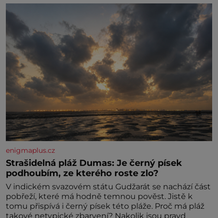
enigmaplus.cz
Strašidelná pláž Dumas: Je černý písek
podhoubím, ze kterého roste zlo?
V indickém svazovém státu Gudžarát se nachází část
pobřeží, které má hodně temnou pověst. Jistě k
tomu přispívá i černý písek této pláže. Proč má pláž
takové netypické zbarvení? Nakolik jsou pravd