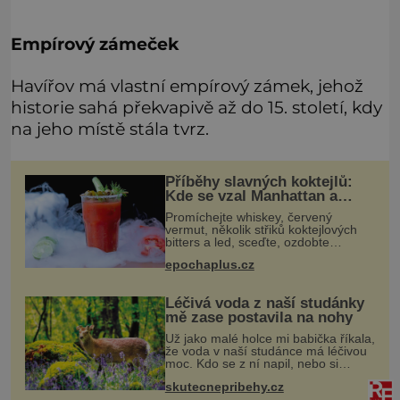
Empírový zámeček
Havířov má vlastní empírový zámek, jehož
historie sahá překvapivě až do 15. století, kdy
na jeho místě stála tvrz.
Příběhy slavných koktejlů:
Kde se vzal Manhattan a
Bloody Mary?
Promíchejte whiskey, červený
vermut, několik střiků koktejlových
bitters a led, sceďte, ozdobte
koktejlovou třešinkou a tadá…
epochaplus.cz
Manhattan je tu! A pokud to má být
skutečně on, dejte si pozor, ať místo
Léčivá voda z naší studánky
mě zase postavila na nohy
Už jako malé holce mi babička říkala,
že voda v naší studánce má léčivou
moc. Kdo se z ní napil, nebo si
natrhal bylinky kolem, tomu se
skutecnepribehy.cz
ulevilo. Ráda vzpomínám na své