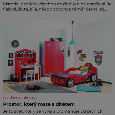
historie je mrkev všechno možné, jen ne oranžová. Je
fialová, žlutá, bílá, někdy dokonce téměř černá. Až
díky stovkám let pečlivého šlechtění se z ní stává
zelenina, bez které si českou zahradu ani
nedokážeme představit. Její příběh je
rezidenceonline.cz
Prostor, který roste s dítětem
Je to svět, který se vyvíjí a proměňuje od prvních