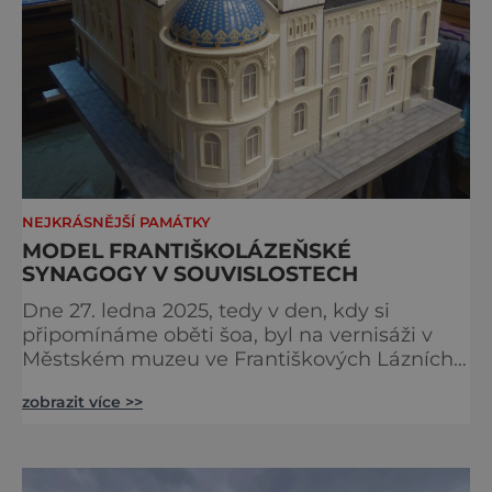
NEJKRÁSNĚJŠÍ PAMÁTKY
MODEL FRANTIŠKOLÁZEŇSKÉ
SYNAGOGY V SOUVISLOSTECH
Dne 27. ledna 2025, tedy v den, kdy si
připomínáme oběti šoa, byl na vernisáži v
Městském muzeu ve Františkových Lázních
představen model synagogy, která byla
zobrazit více >>
nacisty zničena v roce 1938. Do lázeňského
města se tak více než symbolicky vrátil
židovský svatostánek. Autorem modelu je
Bohuslav Karban z Aše. Připomeňme si nyní