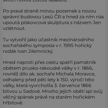
Po pravé straně minou pozemek s novou
správní budovou Lesů ČR a hned za ním nás
upoutá pískovcová skulptura s názvem Jen
vzlétnout.
Tu vytvořil jako účastník mezinárodního
sochařského symposia v r. 1995 hořický
rodák Ivan Jilemnický.
Hned naproti přes cestu spatří památník
obětem prusko-rakouské války v r. 1866,
rovněž dílo ak. sochaře Michala Moravce,
odhalený před pěti lety k 150. výročí této
války, která vyvrcholila 3. července 1866
bitvou u Sadové. Mnoho jejích obětí spí svůj
věčný spánek právě na starém hořickém
hřbitově.