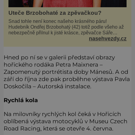
Uteče Brzobohaté za zpěvačkou?
Snad tohle není konec našeho krásného páru!
Hudebník Ondřej Brzobohatý (42) totiž podle všeho až
nebezpečně přilnul k jisté krásce, zpěvačce Sáře
nasehvezdy.cz
Milfajtové (33), která jednou byla hostem v pořadu
Inkognito, kde Ondřej účinkuje. Ondřej Brzobohatý (42).
Hned po natáčení prý za ní přišel s nabídkou, ž
Hned po ní se v galerii představí obrazy
hořického rodáka Petra Maixnera –
Zapomenutý portrétista doby Mánesů. A od
září do října zde pak proběhne výstava Pavla
Doskočila – Autorská instalace.
Rychlá kola
Na milovníky rychlých kol čeká v Hořicích
oblíbená výstava motocyklů v Museu Czech
Road Racing, která se otevře 4. června.