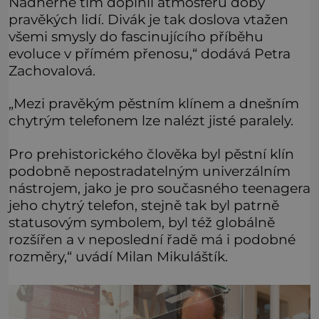
Nádherně tím doplnil atmosféru doby
pravěkých lidí. Divák je tak doslova vtažen
všemi smysly do fascinujícího příběhu
evoluce v přímém přenosu,“ dodává Petra
Zachovalová.
„Mezi pravěkým pěstním klínem a dnešním
chytrým telefonem lze nalézt jisté paralely.
Pro prehistorického člověka byl pěstní klín
podobně nepostradatelným univerzálním
nástrojem, jako je pro současného teenagera
jeho chytrý telefon, stejně tak byl patrně
statusovým symbolem, byl též globálně
rozšířen a v neposlední řadě má i podobné
rozměry,“ uvádí Milan Mikuláštík.