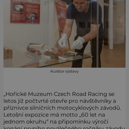
Kurátor výstavy
„Hořické Muzeum Czech Road Racing se
letos již počtvrté otevře pro návštěvníky a
příznivce silničních motocyklových závodů.
Letošní expozice má motto „60 let na
jednom okruhu“ na připomínku výročí
konání prvního poválečného ročníku závodu