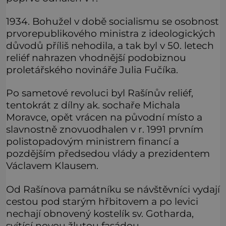
1934. Bohužel v době socialismu se osobnost
prvorepublikového ministra z ideologických
důvodů příliš nehodila, a tak byl v 50. letech
reliéf nahrazen vhodnější podobiznou
proletářského novináře Julia Fučíka.
Po sametové revoluci byl Rašínův reliéf,
tentokrát z dílny ak. sochaře Michala
Moravce, opět vrácen na původní místo a
slavnostně znovuodhalen v r. 1991 prvním
polistopadovým ministrem financí a
pozdějším předsedou vlády a prezidentem
Václavem Klausem.
Od Rašínova památníku se návštěvníci vydají
cestou pod starým hřbitovem a po levici
nechají obnovený kostelík sv. Gotharda,
svítící novou žlutou fasádou.