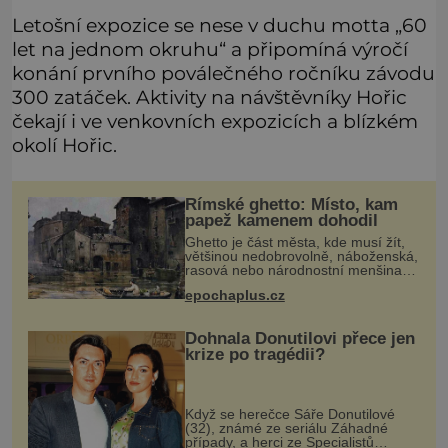
Letošní expozice se nese v duchu motta „60
let na jednom okruhu“ a připomíná výročí
konání prvního poválečného ročníku závodu
300 zatáček. Aktivity na návštěvníky Hořic
čekají i ve venkovních expozicích a blízkém
okolí Hořic.
Římské ghetto: Místo, kam
papež kamenem dohodil
Ghetto je část města, kde musí žít,
většinou nedobrovolně, náboženská,
rasová nebo národnostní menšina
obyvatel. Bohaté historické
epochaplus.cz
zkušenosti mají s takovým životem
Židé. Už od středověku jsou totiž
Dohnala Donutilovi přece jen
krize po tragédii?
Když se herečce Sáře Donutilové
(32), známé ze seriálu Záhadné
případy, a herci ze Specialistů