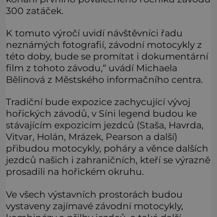
300 zatáček.
K tomuto výročí uvidí návštěvníci řadu
neznámých fotografií, závodní motocykly z
této doby, bude se promítat i dokumentární
film z tohoto závodu,“ uvádí Michaela
Bělinová z Městského informačního centra.
Tradiční bude expozice zachycující vývoj
hořických závodů, v Síni legend budou ke
stávajícím expozicím jezdců (Staša, Havrda,
Vitvar, Holán, Mrázek, Pearson a další)
přibudou motocykly, poháry a věnce dalších
jezdců našich i zahraničních, kteří se výrazně
prosadili na hořickém okruhu.
Ve všech výstavních prostorách budou
vystaveny zajímavé závodní motocykly,