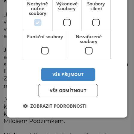
kurátor archeolog a historik.
Nezbytně
Výkonové
Soubory
nutné
soubory
cílení
soubory
„Nejmladší vystavený artefakt je dílem
vizuálního umělce Milana Mikuláštíka, který
ve své tvorbě dlouhodobě tematizuje
archeologii a současné umění.
Funkční soubory
Nezařazené
soubory
Jeho vystavená díla jsou transformovanými
archeologickými nálezy a ve své práci se
snaží zdůraznit důležitost a vztah pravěkých
lidí k jejich nástrojům,“ uvádí Petra
VŠE PŘIJMOUT
Zachovalová M.A., ředitelka Městského
muzea a galerie Hořice.
VŠE ODMÍTNOUT
„Výstavu podbarvuje instrumentální hudba,
ZOBRAZIT PODROBNOSTI
kterou složil autor výstavy archeolog a
kurátor Martin Witkowski, ve spolupráci s
Milošem Podzimkem.