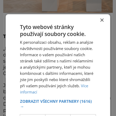
Výstava za drahými kameny
×
Tyto webové stránky
používají soubory cookie.
Topové exponáty
K personalizaci obsahu, reklam a analýze
„Mezi nejzajímavější exponáty výstavy „Za
návštěvnosti používáme soubory cookie.
drahými kameny do pravěku“ patří beze
Informace o vašem používání našich
sporu pěstní klín vyrobený z rudého jaspisu,
stránek také sdílíme s našimi reklamními
jehož stáří je odhadováno na více než 300
a analytickými partnery, kteří je mohou
000 let.
kombinovat s dalšími informacemi, které
jste jim poskytli nebo které shromáždili
Jedná se o poněkud kuriózní nález, protože
při vašem používání jejich služeb.
Více
byl objeven v dřevěné konstrukci archaické
informací
chladničky z 16. století na náměstí v Českém
ZOBRAZIT VŠECHNY PARTNERY
(1616)
Dubu, kterou spolu s dalšími kameny
→
podpíral,“ uvádí Mgr. Martin Witkowski,