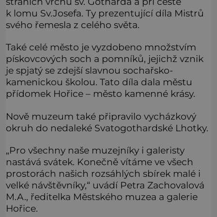
stráních vrchu sv. Gotharda a při cestě
k lomu Sv.Josefa. Ty prezentující díla Mistrů
svého řemesla z celého světa.
Také celé město je vyzdobeno množstvím
pískovcových soch a pomníků, jejichž vznik
je spjatý se zdejší slavnou sochařsko-
kamenickou školou. Tato díla dala městu
přídomek Hořice – město kamenné krásy.
Nově muzeum také připravilo vycházkový
okruh do nedaleké Svatogothardské Lhotky.
„Pro všechny naše muzejníky i galeristy
nastává svátek. Konečně vítáme ve všech
prostorách našich rozsáhlých sbírek malé i
velké návštěvníky,“ uvádí Petra Zachovalová
M.A., ředitelka Městského muzea a galerie
Hořice.