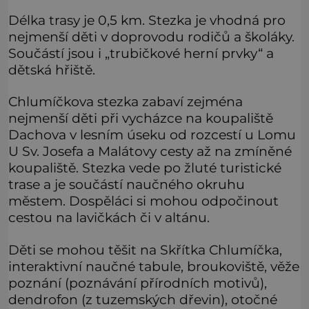
Délka trasy je 0,5 km. Stezka je vhodná pro
nejmenší děti v doprovodu rodičů a školáky.
Součástí jsou i „trubičkové herní prvky“ a
dětská hřiště.
Chlumíčkova stezka zabaví zejména
nejmenší děti při vycházce na koupaliště
Dachova v lesním úseku od rozcestí u Lomu
U Sv. Josefa a Malátovy cesty až na zmíněné
koupaliště. Stezka vede po žluté turistické
trase a je součástí naučného okruhu
městem. Dospěláci si mohou odpočinout
cestou na lavičkách či v altánu.
Děti se mohou těšit na Skřítka Chlumíčka,
interaktivní naučné tabule, broukoviště, věže
poznání (poznávání přírodních motivů),
dendrofon (z tuzemských dřevin), otočné