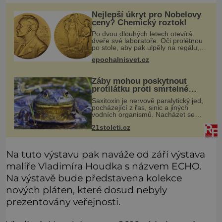
Nejlepší úkryt pro Nobelovy
ceny? Chemický roztok!
Po dvou dlouhých letech otevírá
dveře své laboratoře. Oči prolétnou
po stole, aby pak ulpěly na regálu,
kde se nachází všemožné látky.
epochalnisvet.cz
Hledá žluto-oranžovou tekutinu,
jakmile ji zahlédne, nesmírně se
Žáby mohou poskytnout
protilátku proti smrtelné
otravě měkkýši
Saxitoxin je nervově paralytický jed,
pocházející z řas, sinic a jiných
vodních organismů. Nacházet se
však může i v lidmi konzumovaných
21stoleti.cz
mlžích, jako jsou ústřice nebo slávky.
K příznakům otravy patří
Na tuto výstavu pak naváže od září výstava
malíře Vladimíra Houdka s názvem ECHO.
Na výstavě bude představena kolekce
nových pláten, které dosud nebyly
prezentovány veřejnosti.