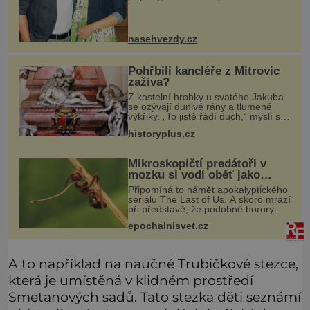
Martinu Donutilovi (35) narodil mrtvý
syn Matyáš, jako by je to ještě
semklo. A pak se jim narodil syn E
nasehvezdy.cz
Pohřbili kancléře z Mitrovic
zaživa?
Z kostelní hrobky u svatého Jakuba
se ozývají dunivé rány a tlumené
výkřiky. „To jistě řádí duch,“ myslí si
pověrčiví lidé. Ani za dvě kopy grošů
historyplus.cz
by se nikdo neodvážil podzemní
hrobku otevřít a její p
Mikroskopičtí predátoři v
mozku si vodí oběť jako
loutku
Připomíná to námět apokalyptického
seriálu The Last of Us. A skoro mrazí
při představě, že podobné horory
probíhají v přírodě běžně – s tím
epochalnisvet.cz
rozdílem, že nejde pouze o infekce
parazitickou houbou a že
A to například na naučné Trubičkové stezce,
která je umístěná v klidném prostředí
Smetanových sadů. Tato stezka děti seznámí