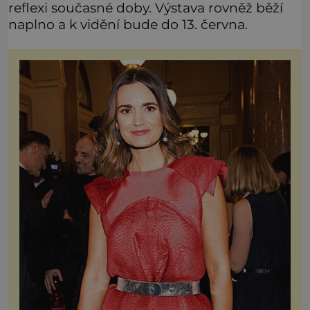
reflexi současné doby. Výstava rovněž běží
naplno a k vidění bude do 13. června.