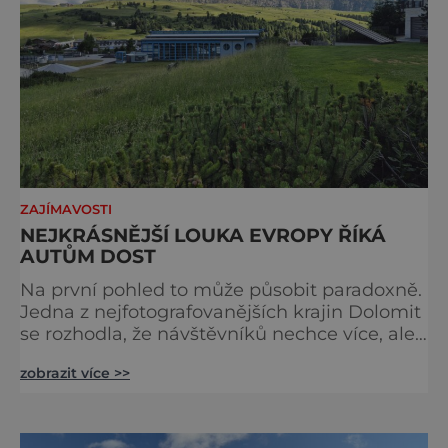
ZAJÍMAVOSTI
NEJKRÁSNĚJŠÍ LOUKA EVROPY ŘÍKÁ
AUTŮM DOST
Na první pohled to může působit paradoxně.
Jedna z nejfotografovanějších krajin Dolomit
se rozhodla, že návštěvníků nechce více, ale
méně. Alpe di Siusi, největší vysokohorská
zobrazit více >>
louka v Evropě, zavádí od léta 2026 nová
pravidla příjezdu, která mají jediný cíl –
zachovat místo, kvůli němuž sem lidé
přijíždějí. Nejde o boj proti turistům. Jde o