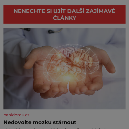
NENECHTE SI UJÍT DALŠÍ ZAJÍMAVÉ
ČLÁNKY
panidomu.cz
Nedovolte mozku stárnout