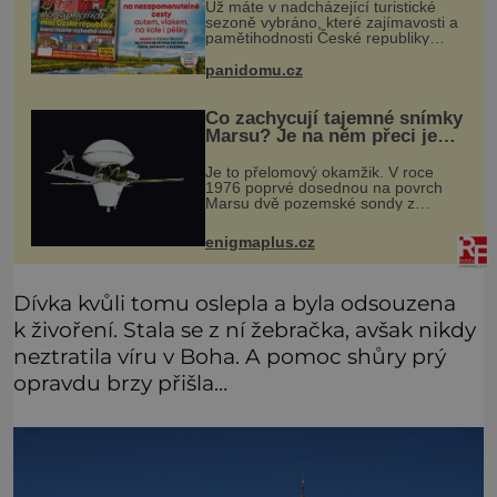
Už máte v nadcházející turistické
sezoně vybráno, které zajímavosti a
pamětihodnosti České republiky
navštívíte? V prodeji je právě nové
číslo Epochy na cestách, které vám
panidomu.cz
při rozhodování určitě pomůž
Co zachycují tajemné snímky
Marsu? Je na něm přeci jen
voda?
Je to přelomový okamžik. V roce
1976 poprvé dosednou na povrch
Marsu dvě pozemské sondy z
amerického vesmírného programu
Viking, které jsou schopny pořídit
enigmaplus.cz
fotografie záhadami opředené rudé
planety. V
Dívka kvůli tomu oslepla a byla odsouzena
k živoření. Stala se z ní žebračka, avšak nikdy
neztratila víru v Boha. A pomoc shůry prý
opravdu brzy přišla…