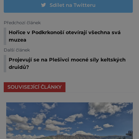
Sdílet na Twitteru
Předchozí článek
Hořice v Podkrkonoší otevírají všechna svá
muzea
Další článek
Projevují se na Plešivci mocné síly keltských
druidů?
SOUVISEJÍCÍ ČLÁNKY