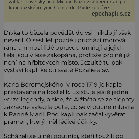
zahlásí sovětský pilot Michail Kozlov směrem k anglo-
francouzského týmu Concordu. Bude to právě
epochaplus.cz
konkurenční boj, co bude stát za smrtí celé 6členné
posádky Tupoleva Tu-144, zničením několika domů,
usmrcením 8 lidí na zemi (z toho 3 dětí) a 60 váž
Dívka to běžela povědět do vsi, nikdo jí však
nevěřil. O šest let později přichází morová
rána a mnozí lidé opravdu umírají a jejich
těla jsou v lese zakopána, protože pro ně již
není na hřbitovech místo. Jezuité tu pak
vystaví kapli ke cti svaté Rozálie a sv.
Karla Boromejského. V roce 1719 je kaple
přestavena na kostelík. Existuje ještě jedna
verze legendy, a sice, že Alžběta se ze slepoty
zázračně vyléčila poté, co se vroucně mluvila
k Panně Marii. Pod kaplí pak začal vyvěrat
pramen, který měl léčivé účinky.
Scházeli se u něj poutníci, kteří toužili po