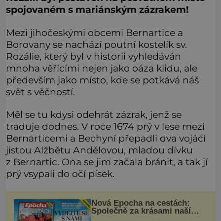
spojovaném s mariánským zázrakem!
Mezi jihočeskými obcemi Bernartice a
Borovany se nachází poutní kostelík sv.
Rozálie, který byl v historii vyhledáván
mnoha věřícími nejen jako oáza klidu, ale
především jako místo, kde se potkává náš
svět s věčností.
Měl se tu kdysi odehrát zázrak, jenž se
traduje dodnes. V roce 1674 prý v lese mezi
Bernarticemi a Bechyní přepadli dva vojáci
jistou Alžbětu Andělovou, mladou dívku
z Bernartic. Ona se jim začala bránit, a tak jí
prý vsypali do očí písek.
Nová Epocha na cestách:
Společně za krásami naší
vlasti