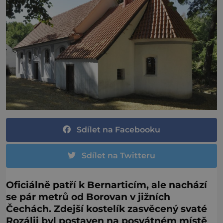
Sdílet na Facebooku
Sdílet na Twitteru
Oficiálně patří k Bernarticím, ale nachází
se pár metrů od Borovan v jižních
Čechách. Zdejší kostelík zasvěcený svaté
Rozálii byl postaven na posvátném místě