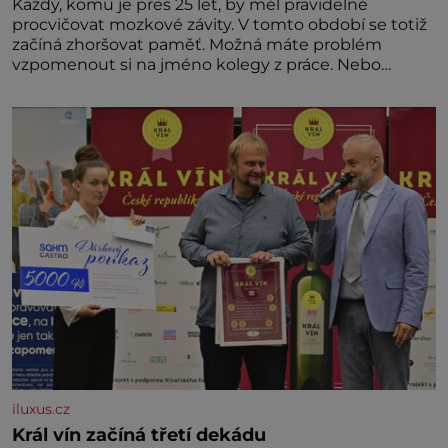
Každý, komu je přes 25 let, by měl pravidelně
procvičovat mozkové závity. V tomto období se totiž
začíná zhoršovat paměť. Možná máte problém
vzpomenout si na jméno kolegy z práce. Nebo
marně v paměti lovíte název knížky, kterou jste
nedávno přečetli. Je to opravdu tak, s věkem jako
kdyby se paměť rozhodla stávkovat. Cvičte
iluxus.cz
Král vín začíná třetí dekádu