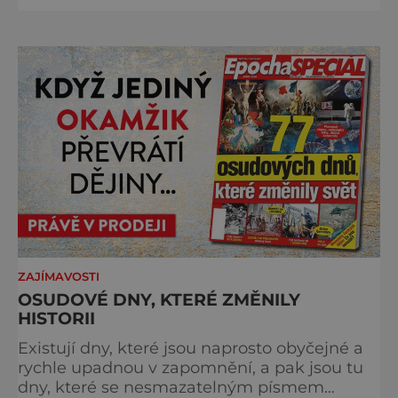
turistických proudů jako Velký Javor či
Poledník, právě v tom spočívá jeho síla.
Můstek si dodnes uchovává syrový horský
charakter, klid a zvláštní atmosféru
šumavských hřebenů, kde se střídá hustý les
ZAJÍMAVOSTI
OSUDOVÉ DNY, KTERÉ ZMĚNILY
HISTORII
Existují dny, které jsou naprosto obyčejné a
rychle upadnou v zapomnění, a pak jsou tu
dny, které se nesmazatelným písmem