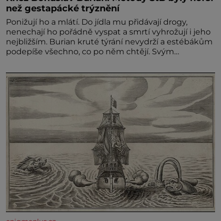
než gestapácké trýznění
Ponižují ho a mlátí. Do jídla mu přidávají drogy,
nenechají ho pořádně vyspat a smrtí vyhrožují i jeho
nejbližším. Burian kruté týrání nevydrží a estébákům
podepíše všechno, co po něm chtějí. Svým
podpisem jim potvrdí také to, že na něj během
výslechů nikdo nevyvíjel fyzický ani psychický nátlak.
Syn brněnského řezníka chce být knězem a