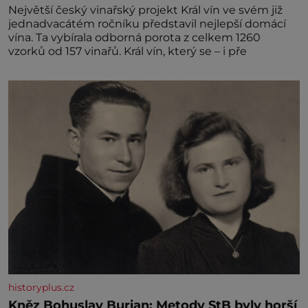
Největší český vinařský projekt Král vín ve svém již
jednadvacátém ročníku představil nejlepší domácí
vína. Ta vybírala odborná porota z celkem 1260
vzorků od 157 vinařů. Král vín, který se – i pře
historyplus.cz
Kněz Bohuslav Burian: Metody StB byly horší