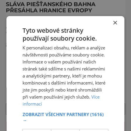
SLÁVA PIEŠŤANSKÉHO BAHNA
PŘESÁHLA HRANICE EVROPY
Lidé se sem jezdí léčit už celých 200 let.
×
A mnoho z těch, kdo Piešťany okusili, se
Tyto webové stránky
vrací. Nejenže prospějí svému zdraví, ale užijí
používají soubory cookie.
si tu i bohatý společenský život. Když se
zobrazit více >>
řekne slovenské lázně, Piešťany bývají první
K personalizaci obsahu, reklam a analýze
volbou. Jejich věhlas je mezinárodní. A není
návštěvnosti používáme soubory cookie.
divu. Město rozprostřené na březích řeky
Informace o vašem používání našich
Váhu je proslulé termálními prameny
stránek také sdílíme s našimi reklamními
a analytickými partnery, kteří je mohou
DALŠÍ ČLÁNKY ›
kombinovat s dalšími informacemi, které
jste jim poskytli nebo které shromáždili
při vašem používání jejich služeb.
Více
informací
ZOBRAZIT VŠECHNY PARTNERY
(1616)
→
KALENDÁŘ AKCÍ