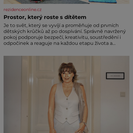
rezidenceonline.cz
Prostor, který roste s dítětem
Je to svět, který se vyvíjí a proměňuje od prvních
dětských krůčků až po dospívání. Správně navržený
pokoj podporuje bezpečí, kreativitu, soustředění i
odpočinek a reaguje na každou etapu života a
specifické potřeby dítěte. Pro nejmenší je klíčová
jednoduchost, měkkost a bezpečí, proto by pokoj
miminka měl působit především klidně a útulně.
Předškolní věk je