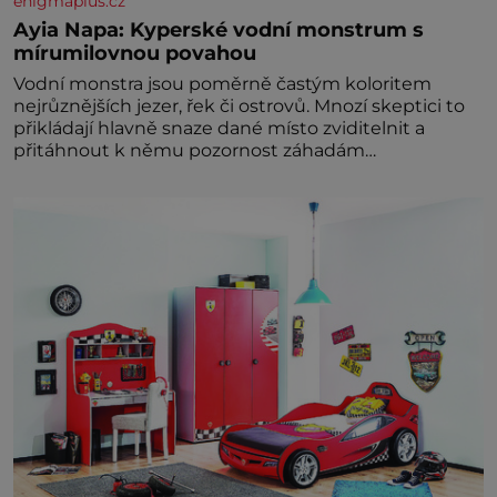
enigmaplus.cz
Ayia Napa: Kyperské vodní monstrum s
mírumilovnou povahou
Vodní monstra jsou poměrně častým koloritem
nejrůznějších jezer, řek či ostrovů. Mnozí skeptici to
přikládají hlavně snaze dané místo zviditelnit a
přitáhnout k němu pozornost záhadám
nakloněných turi