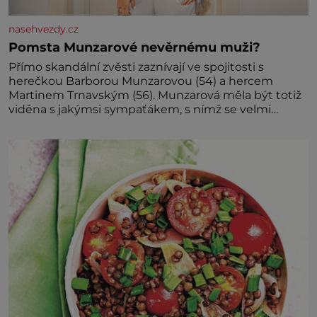
nasehvezdy.cz
Pomsta Munzarové nevěrnému muži?
Přímo skandální zvěsti zaznívají ve spojitosti s
herečkou Barborou Munzarovou (54) a hercem
Martinem Trnavským (56). Munzarová měla být totiž
viděna s jakýmsi sympaťákem, s nímž se velmi
družně, až d