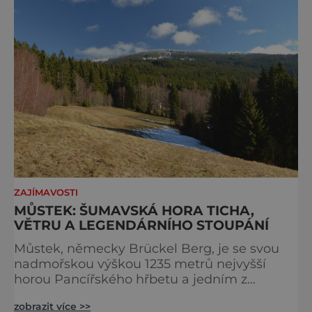
ochranu krajiny, která už nechce být obětí
vlastního úspě
ZAJÍMAVOSTI
MŮSTEK: ŠUMAVSKÁ HORA TICHA,
VĚTRU A LEGENDÁRNÍHO STOUPÁNÍ
Můstek, německy Brückel Berg, je se svou
nadmořskou výškou 1235 metrů nejvyšší
horou Pancířského hřbetu a jedním z
nejcharakterističtějších vrcholů západní
zobrazit více >>
Šumavy. Přestože nestojí v centru hlavních