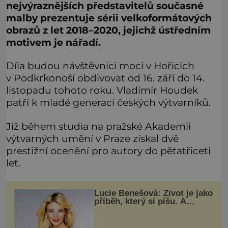
nejvýraznějších představitelů současné
malby prezentuje sérii velkoformátových
obrazů z let 2018–2020, jejichž ústředním
motivem je nářadí.
Díla budou návštěvníci moci v Hořicích
v Podkrkonoší obdivovat od 16. září do 14.
listopadu tohoto roku. Vladimír Houdek
patří k mladé generaci českých výtvarníků.
Již během studia na pražské Akademii
výtvarných umění v Praze získal dvě
prestižní ocenění pro autory do pětatřiceti
let.
Lucie Benešová: Život je jako
příběh, který si píšu. A
musím říct, že se mi to daří