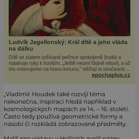
Ludvík Jagellonský: Král dítě a jeho vláda
na dálku
Dítě ve zlatem vyšívané peřince spokojeně žvatlá a
natahuje ruky k hostům. „Ještě neumí řádně mluvit, a už
mu vstavujeme na hlavu korunu,“ stěžují si současníci,
epochaplus.cz
pro které je k neuvěření, že droboučký princ se dnes
stal králem. Otázka za milion, na niž by všichni,
zejména stárnoucí a nemocný král Vl
„Vladimír Houdek také rozvíjí téma
nekonečna, inspiraci hledá například v
kosmologických mapách ze 14. – 16. století.
Často tedy používá geometrické formy a
násobí či rozkládá zobrazované předměty.
Malíř pro výstavu v Hořicích zvolil název