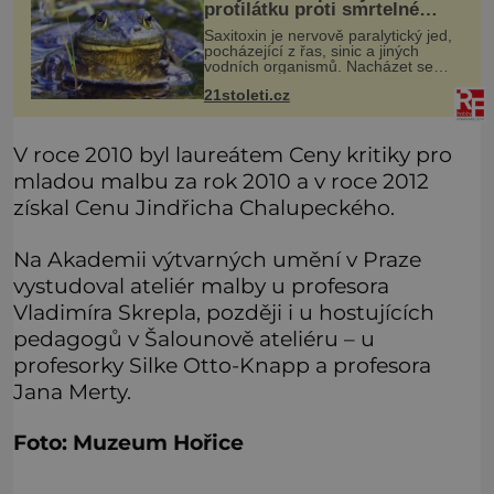
protilátku proti smrtelné
otravě měkkýši
Saxitoxin je nervově paralytický jed,
pocházející z řas, sinic a jiných
vodních organismů. Nacházet se
však může i v lidmi konzumovaných
21stoleti.cz
mlžích, jako jsou ústřice nebo slávky.
K příznakům otravy patří
V roce 2010 byl laureátem Ceny kritiky pro
mladou malbu za rok 2010 a v roce 2012
získal Cenu Jindřicha Chalupeckého.
Na Akademii výtvarných umění v Praze
vystudoval ateliér malby u profesora
Vladimíra Skrepla, později i u hostujících
pedagogů v Šalounově ateliéru – u
profesorky Silke Otto-Knapp a profesora
Jana Merty.
Foto: Muzeum Hořice