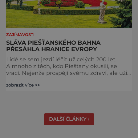
ZAJÍMAVOSTI
SLÁVA PIEŠŤANSKÉHO BAHNA
PŘESÁHLA HRANICE EVROPY
Lidé se sem jezdí léčit už celých 200 let.
A mnoho z těch, kdo Piešťany okusili, se
vrací. Nejenže prospějí svému zdraví, ale užijí
si tu i bohatý společenský život. Když se
zobrazit více >>
řekne slovenské lázně, Piešťany bývají první
volbou. Jejich věhlas je mezinárodní. A není
divu. Město rozprostřené na březích řeky
Váhu je proslulé termálními prameny
DALŠÍ ČLÁNKY ›