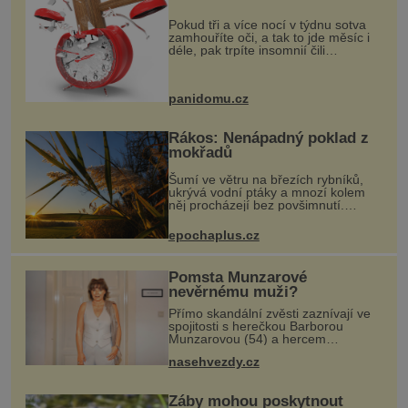
Pokud tři a více nocí v týdnu sotva
zamhouříte oči, a tak to jde měsíc i
déle, pak trpíte insomnií čili
nespavostí a je čas hledat příčinu. A
těch může být celá řada. Vlastně váš
spánek může rušit sko
panidomu.cz
Rákos: Nenápadný poklad z
mokřadů
Šumí ve větru na březích rybníků,
ukrývá vodní ptáky a mnozí kolem
něj procházejí bez povšimnutí.
Přesto právě rákos pomáhal stavět
domy, vyrábět lodě, zapisovat první
epochaplus.cz
texty a inspiroval řadu pověstí.
Pomsta Munzarové
nevěrnému muži?
Přímo skandální zvěsti zaznívají ve
spojitosti s herečkou Barborou
Munzarovou (54) a hercem
Martinem Trnavským (56).
nasehvezdy.cz
Munzarová měla být totiž viděna s
jakýmsi sympaťákem, s nímž se
velmi družně, až dů
Žáby mohou poskytnout