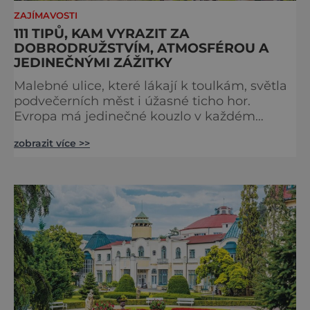
ZAJÍMAVOSTI
111 TIPŮ, KAM VYRAZIT ZA
DOBRODRUŽSTVÍM, ATMOSFÉROU A
JEDINEČNÝMI ZÁŽITKY
Malebné ulice, které lákají k toulkám, světla
podvečerních měst i úžasné ticho hor.
Evropa má jedinečné kouzlo v každém
období. Nové číslo Světa na dlani Speciál vás
zobrazit více >>
zve na cestu plnou inspirace, dobrodružství i
romantiky. Přinášíme vám 111 skvělých tipů,
kam vyrazit. Objevte krásu Evropy v celé její
podobě. Města s neopakovatelnou
atmosférou Vydejte se s námi na prohlídku
měst, která patří k