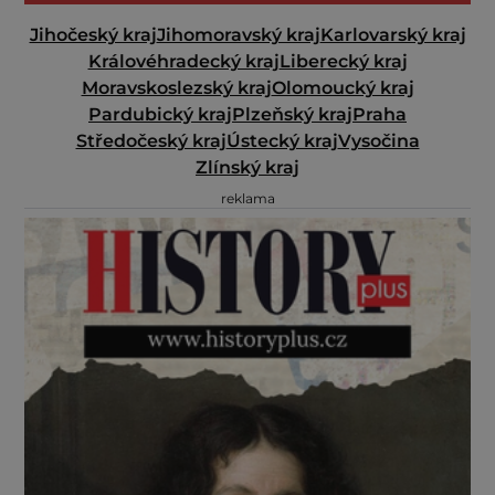
Jihočeský kraj
Jihomoravský kraj
Karlovarský kraj
Královéhradecký kraj
Liberecký kraj
Moravskoslezský kraj
Olomoucký kraj
Pardubický kraj
Plzeňský kraj
Praha
Středočeský kraj
Ústecký kraj
Vysočina
Zlínský kraj
reklama