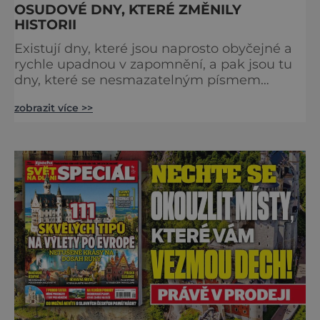
OSUDOVÉ DNY, KTERÉ ZMĚNILY
HISTORII
Existují dny, které jsou naprosto obyčejné a
rychle upadnou v zapomnění, a pak jsou tu
dny, které se nesmazatelným písmem
otisknou do lidské historie, a je jedno, jestli
zobrazit více >>
dojde k významnému objevu nebo děsivé
katastrofě. Vezměte si k ruce kalendář a
projděte společně s námi historii křížem
krážem. Je 10. dubna roku 49 př. n. l. a na
břehu říčky Rubikon pronáší Gaius Julius
Caesar svou slavnou vě