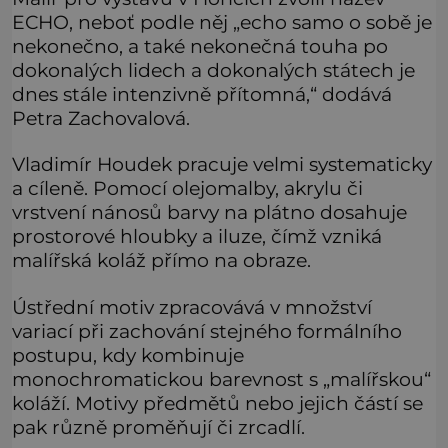
ECHO, neboť podle něj „echo samo o sobě je
nekonečno, a také nekonečná touha po
dokonalých lidech a dokonalých státech je
dnes stále intenzivně přítomná,“ dodává
Petra Zachovalová.
Vladimír Houdek pracuje velmi systematicky
a cíleně. Pomocí olejomalby, akrylu či
vrstvení nánosů barvy na plátno dosahuje
prostorové hloubky a iluze, čímž vzniká
malířská koláž přímo na obraze.
Ústřední motiv zpracovává v množství
variací při zachování stejného formálního
postupu, kdy kombinuje
monochromatickou barevnost s „malířskou“
koláží. Motivy předmětů nebo jejich částí se
pak různě proměňují či zrcadlí.