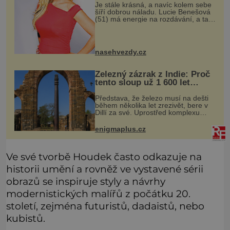
Je stále krásná, a navíc kolem sebe
šíří dobrou náladu. Lucie Benešová
(51) má energie na rozdávání, a tak
se kromě hraní věnuje i své velké
rodině a chalupaření. A to vše s
úsměvem. Když půvabná Luci
nasehvezdy.cz
Železný zázrak z Indie: Proč
tento sloup už 1 600 let
nezná rez?
Představa, že železo musí na dešti
během několika let zrezivět, bere v
Dillí za své. Uprostřed komplexu
Qutb stojí více než sedm metrů
vysoký železný sloup, který už
enigmaplus.cz
přibližně 1 600 let odolává počasí
Ve své tvorbě Houdek často odkazuje na
historii umění a rovněž ve vystavené sérii
obrazů se inspiruje styly a návrhy
modernistických malířů z počátku 20.
století, zejména futuristů, dadaistů, nebo
kubistů.