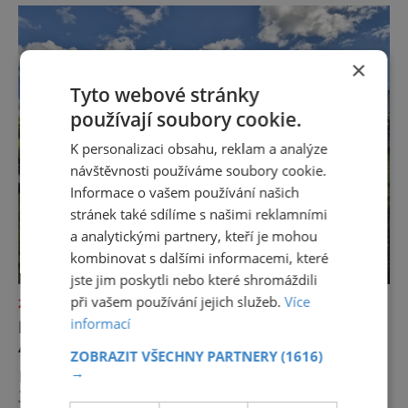
×
Tyto webové stránky
používají soubory cookie.
K personalizaci obsahu, reklam a analýze
návštěvnosti používáme soubory cookie.
Informace o vašem používání našich
stránek také sdílíme s našimi reklamními
a analytickými partnery, kteří je mohou
kombinovat s dalšími informacemi, které
jste jim poskytli nebo které shromáždili
při vašem používání jejich služeb.
Více
ZAJÍMAVOSTI
informací
NEJKRÁSNĚJŠÍ LOUKA EVROPY ŘÍKÁ
AUTŮM DOST
ZOBRAZIT VŠECHNY PARTNERY
(1616)
→
Na první pohled to může působit paradoxně.
Jedna z nejfotografovanějších krajin Dolomit