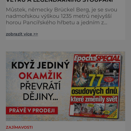
Můstek, německy Brückel Berg, je se svou
nadmořskou výškou 1235 metrů nejvyšší
horou Pancířského hřbetu a jedním z
nejcharakterističtějších vrcholů západní
zobrazit více >>
Šumavy. Přestože nestojí v centru hlavních
turistických proudů jako Velký Javor či
Poledník, právě v tom spočívá jeho síla.
Můstek si dodnes uchovává syrový horský
charakter, klid a zvláštní atmosféru
šumavských hřebenů, kde se střídá hustý les
ZAJÍMAVOSTI