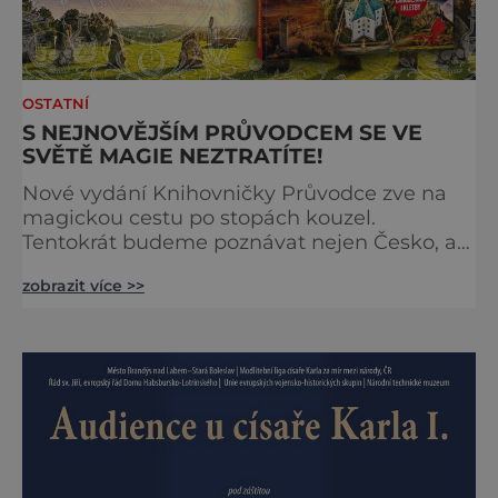
OSTATNÍ
S NEJNOVĚJŠÍM PRŮVODCEM SE VE
SVĚTĚ MAGIE NEZTRATÍTE!
Nové vydání Knihovničky Průvodce zve na
magickou cestu po stopách kouzel.
Tentokrát budeme poznávat nejen Česko, ale
zavítáme i k sousedům na Slovensko. O tom,
zobrazit více >>
že obě země jsou okouzlující, není pochyb,
brzy ale zjistíte, že čáry jsou v nich
zakořeněny hlouběji, než by se na první
pohled mohlo zdát. Která místa jsou tedy
spojena s kouzly a nadpřirozenem? Turistika
na koštěti Když temnou noc