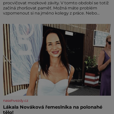
procvičovat mozkové závity. V tomto období se totiž
začíná zhoršovat paměť. Možná máte problém
vzpomenout si na jméno kolegy z práce. Nebo
marně v paměti lovíte název knížky, kterou jste
nedávno přečetli. Je to opravdu tak, s věkem jako
kdyby se paměť rozhodla stávkovat. Cvičte
nasehvezdy.cz
Lákala Nováková řemeslníka na polonahé
tělo!