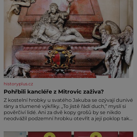
historyplus.cz
Pohřbili kancléře z Mitrovic zaživa?
Z kostelní hrobky u svatého Jakuba se ozývají dunivé
rány a tlumené výkřiky. „To jistě řádí duch,“ myslí si
pověrčiví lidé. Ani za dvě kopy grošů by se nikdo
neodvážil podzemní hrobku otevřít a její poklop tak
raději jen skrápí svěcenou vodou. Za několik dní
divné burácení skutečně ustane. Když o mnoho let
později hrobku