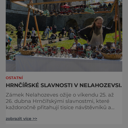
OSTATNÍ
HRNČÍŘSKÉ SLAVNOSTI V NELAHOZEVSI.
Zámek Nelahozeves ožije o víkendu 25. až
26. dubna Hrnčířskými slavnostmi, které
každoročně přitahují tisíce návštěvníků a
patří mezi největší akce svého druhu ve
zobrazit více >>
Středočeském kraji. Areál renesančního
zámku se na jeden víkend promění v živou