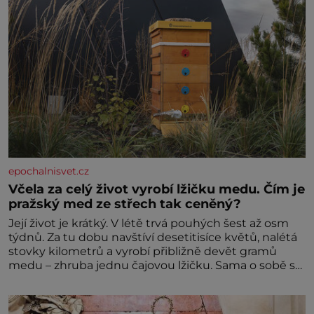
epochalnisvet.cz
Včela za celý život vyrobí lžičku medu. Čím je
pražský med ze střech tak ceněný?
Její život je krátký. V létě trvá pouhých šest až osm
týdnů. Za tu dobu navštíví desetitisíce květů, nalétá
stovky kilometrů a vyrobí přibližně devět gramů
medu – zhruba jednu čajovou lžičku. Sama o sobě se
může zdát bezvýznamná. Teprve když se spojí s
dalšími desítkami tisíc příslušnic svého včelstva,
vznikne jeden z nejdokonalejších organismů