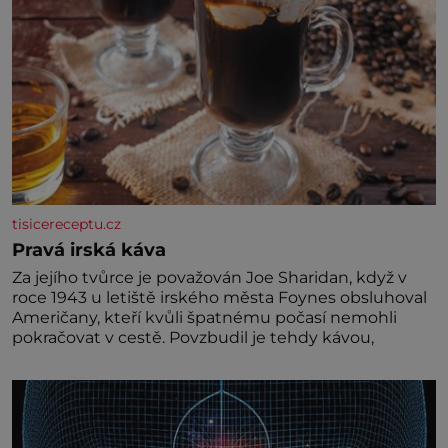
tisicereceptu.cz
Pravá irská káva
Za jejího tvůrce je považován Joe Sharidan, když v
roce 1943 u letiště irského města Foynes obsluhoval
Američany, kteří kvůli špatnému počasí nemohli
pokračovat v cestě. Povzbudil je tehdy kávou,