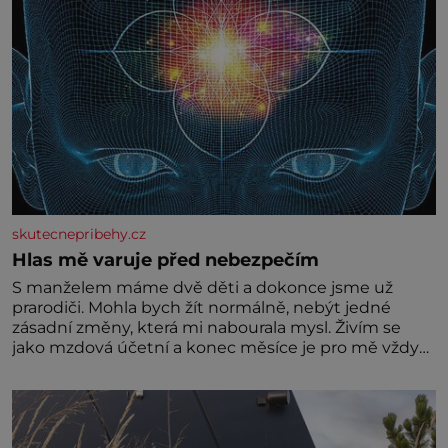
skutecnepribehy.cz
Hlas mě varuje před nebezpečím
S manželem máme dvě děti a dokonce jsme už
prarodiči. Mohla bych žít normálně, nebýt jedné
zásadní změny, která mi nabourala mysl. Živím se
jako mzdová účetní a konec měsíce je pro mě vždy
velice psychicky náročným obdobím. Od té chvíle, co
máme vnoučata, mi dcera čím dál častěji volá o
pomoc, co se hlídání týče. Dalo by se