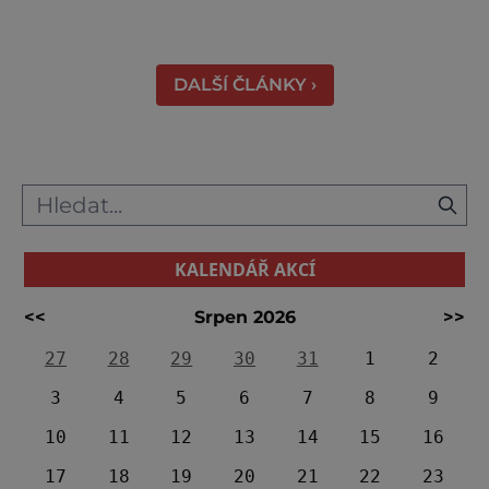
přehlídku tradičních řemesel, kde se
propojuje historie, řemeslná zručnost i
zábavný program pro celou rodinu. Otevřeno
DALŠÍ ČLÁNKY ›
bude také v blízkém interaktivním muz
KALENDÁŘ AKCÍ
<<
Srpen 2026
>>
27
28
29
30
31
1
2
3
4
5
6
7
8
9
10
11
12
13
14
15
16
17
18
19
20
21
22
23