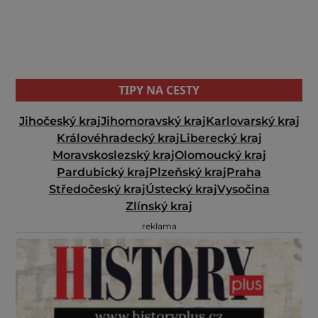
TIPY NA CESTY
Jihočeský kraj
Jihomoravský kraj
Karlovarský kraj
Královéhradecký kraj
Liberecký kraj
Moravskoslezský kraj
Olomoucký kraj
Pardubický kraj
Plzeňský kraj
Praha
Středočeský kraj
Ústecký kraj
Vysočina
Zlínský kraj
reklama