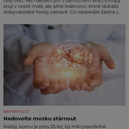
celý svět. Ale naštěstí jim v samotném srdci Evropy
stojí v cestě malé, ale silné království, které dokáže
dobyvatelské hordy zastavit. Co nedokáže žádná z
asijských říší, co nedokážou Němci – to dokáže český
král. Nebo že by ne? Mongolové od roku 1223
postupují podél Kaspického a Azovského moře,
panidomu.cz
Nedovolte mozku stárnout
Každý, komu je přes 25 let, by měl pravidelně