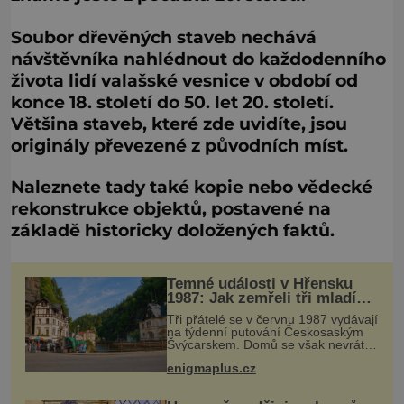
Soubor dřevěných staveb nechává
návštěvníka nahlédnout do každodenního
života lidí valašské vesnice v období od
konce 18. století do 50. let 20. století.
Většina staveb, které zde uvidíte, jsou
originály převezené z původních míst.
Naleznete tady také kopie nebo vědecké
rekonstrukce objektů, postavené na
základě historicky doložených faktů.
Temné události v Hřensku
1987: Jak zemřeli tři mladí
trampové?
Tři přátelé se v červnu 1987 vydávají
na týdenní putování Českosaským
Švýcarskem. Domů se však nevrátí.
O několik měsíců později jsou v
enigmaplus.cz
nepřístupných skalách u Hřenska
nalezeny jejich kostry – a s ni