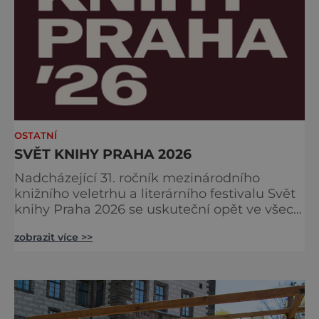
OSTATNÍ
SVĚT KNIHY PRAHA 2026
Nadcházející 31. ročník mezinárodního
knižního veletrhu a literárního festivalu Svět
knihy Praha 2026 se uskuteční opět ve všech
nově zrekonstruovaných Křižíkových
zobrazit více >>
pavilonech a v pavilonu na Bruselské cestě.
Programová část proběhne v areálu
Výstaviště, včetně exteriérových sálů
pojmenovaných po klasických českých
autorech a autorkách. Dramaturgie festivalu
v roce 2026 se zaměří na dvě hlavní tém