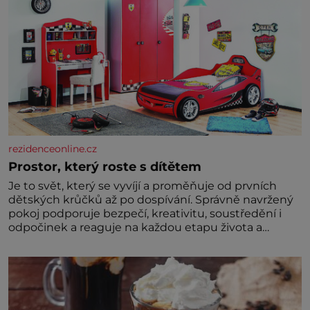
rezidenceonline.cz
Prostor, který roste s dítětem
Je to svět, který se vyvíjí a proměňuje od prvních
dětských krůčků až po dospívání. Správně navržený
pokoj podporuje bezpečí, kreativitu, soustředění i
odpočinek a reaguje na každou etapu života a
specifické potřeby dítěte. Pro nejmenší je klíčová
jednoduchost, měkkost a bezpečí, proto by pokoj
miminka měl působit především klidně a útulně.
Předškolní věk je