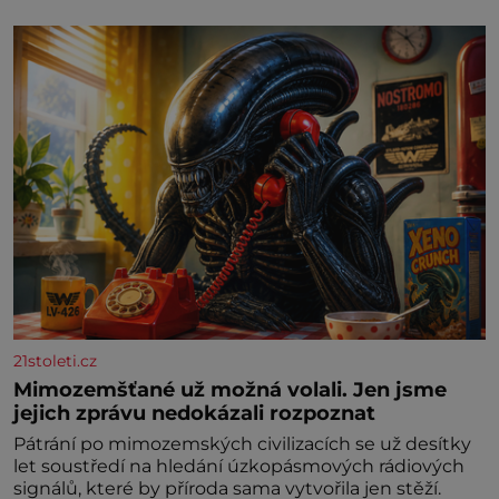
21stoleti.cz
Mimozemšťané už možná volali. Jen jsme
jejich zprávu nedokázali rozpoznat
Pátrání po mimozemských civilizacích se už desítky
let soustředí na hledání úzkopásmových rádiových
signálů, které by příroda sama vytvořila jen stěží.