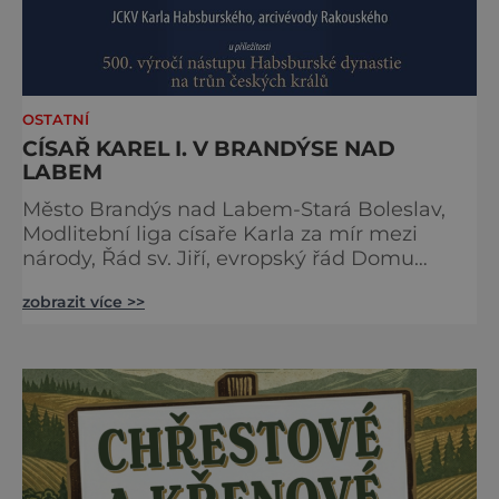
OSTATNÍ
CÍSAŘ KAREL I. V BRANDÝSE NAD
LABEM
Město Brandýs nad Labem-Stará Boleslav,
Modlitební liga císaře Karla za mír mezi
národy, Řád sv. Jiří, evropský řád Domu
habsbursko-lotrinského, Unie evropských
zobrazit více >>
vojensko-historických skupin a Národní
technické muzeum Vás zvou na 24. ročník
tradiční Audience u císaře Karla I. Audience
proběhne v sobotu 16. května v Brandýs nad
Labem-Staré Boleslavi. Akci již tradičně
zahájíme přivítáním historick