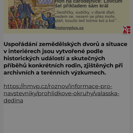
Hon na čarodějnice: Lovcům
šel příkladem sám král
„Sestřičky, sudičky, v dlaně dlaň,
vedem se, nesem se přes moře,
pláň, kouzlo teď točme kol a kol.“
Čarodějnice na scéně deklamují a
historyplus.cz
diváci v hledišti napětím ani
nedýchají. Píše se rok 1606 a
populár
Uspořádání zemědělských dvorů a situace
v interiérech jsou vytvořené podle
historických událostí a skutečných
příběhů konkrétních rodin, zjištěných při
archivních a terénních výzkumech.
https://nmvp.cz/roznov/informace-pro-
navstevniky/prohlidkove-okruhy/valasska-
dedina