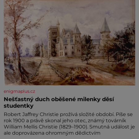
enigmaplus.cz
Nešťastný duch oběšené milenky děsí
studentky
Robert Jaffrey Christie prožívá složité období. Píše se
rok 1900 a právě skonal jeho otec, známý továrník
William Mellis Christie (1829–1900). Smutná událost je
ale doprovázena ohromným dědictvím