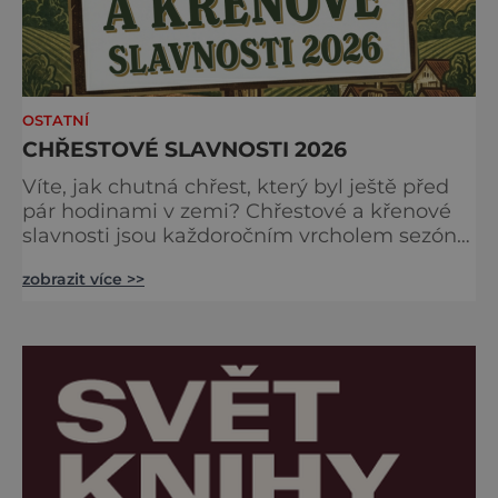
OSTATNÍ
CHŘESTOVÉ SLAVNOSTI 2026
Víte, jak chutná chřest, který byl ještě před
pár hodinami v zemi? Chřestové a křenové
slavnosti jsou každoročním vrcholem sezóny,
kdy se brány farmy otevírají veřejnosti, aby
zobrazit více >>
společně oslavily „bílé a zelené zlato“
českých polí. Na co se můžete těšit?
Gastronomické nebe: Špičkoví kuchaři vám
v polní kuchyni předvedou, že chřest zdaleka
není jen o holandské omáčce. Ochutnáte
jemné krémov