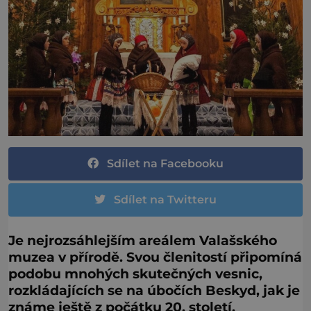
Sdílet na Facebooku
Sdílet na Twitteru
Je nejrozsáhlejším areálem Valašského
muzea v přírodě. Svou členitostí připomíná
podobu mnohých skutečných vesnic,
rozkládajících se na úbočích Beskyd, jak je
známe ještě z počátku 20. století.