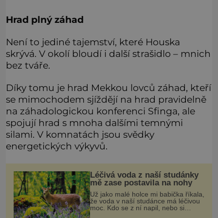
Hrad plný záhad
Není to jediné tajemství, které Houska
skrývá. V okolí bloudí i další strašidlo – mnich
bez tváře.
Díky tomu je hrad Mekkou lovců záhad, kteří
se mimochodem sjíždějí na hrad pravidelně
na záhadologickou konferenci Sfinga, ale
spojují hrad s mnoha dalšími temnými
silami. V komnatách jsou svědky
energetických výkyvů.
Léčivá voda z naší studánky
mě zase postavila na nohy
Už jako malé holce mi babička říkala,
že voda v naší studánce má léčivou
moc. Kdo se z ní napil, nebo si
natrhal bylinky kolem, tomu se