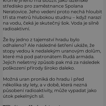
kromě jiného má sloužit jako lázeňské
středisko pro zaměstnance Spolana
Neratovice. Jeho vedení proto nechá hloubit
tři sta metrů hlubokou studnu – když narazí
na vodu, čeká je skutečný šok. Voda je silně
radioaktivní.
Že by jedno z tajemství hradu bylo
odhaleno? Ale následné šetření ukáže, že
stopy vedou k nedalekým uranovým dolům,
které má pod patronátem Rudá armáda.
Jejich nešetrný způsob pak má za následek
poškození přírody široko daleko.
Možná uran proniká do hradu i před
několika sty lety, a v době, která nezná
působení radioaktivity, může vypadat jako
útok pekelných sil.