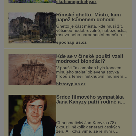
skutecnepribehy.cz
ulevilo. Ráda vzpomínám na své
dětství a na studánku, která se u
Římské ghetto: Místo, kam
papež kamenem dohodil
Ghetto je část města, kde musí žít,
většinou nedobrovolně, náboženská,
rasová nebo národnostní menšina
obyvatel. Bohaté historické
epochaplus.cz
zkušenosti mají s takovým životem
Židé. Už od středověku jsou totiž
Kde se v čínské poušti vzali
modroocí blonďáci?
V poušti Taklamakan byla koncem
minulého století objevena stovka
hrobů s téměř netknutými mumiemi.
Všichni mrtví byli pohřbeni s úctou a
historyplus.cz
četnými milodary. Asi nejvíc přitom
vědce zaujal hrob tříměsíčn
Srdce filmového sympaťáka
Jana Kanyzy patří rodině a
malování
Charismatický Jan Kanyza (78)
okouzlil několik generací českých
žen. A i když víme, že je nyní u
svého malování spokojený, pořád se