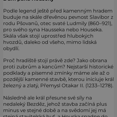
Podle legend ještě před kamenným hradem
buduje na skále dřevěnou pevnost Slavibor z
rodu Pšovanů, otec svaté Ludmily (860–921),
pro svého syna Hausseka nebo Houseka.
Skála však stojí uprostřed hlubokých
hvozdů, daleko od všeho, mimo lidská
obydlí.
Proč hradiště stojí právě zde? Jako obrana
proti zubrům a kancům? Nejstarší historické
podklady a písemné zmínky máme ale až o
pozdější kamenné stavbě, kterou iniciuje král
železný a zlatý, Přemysl Otakar II. (1233–1278).
Následně ale král přesune své síly na
nedaleký Bezděz, jehož stavba začíná plus
minus ve stejné době a na svědomí jej má
stejná stavitelská huť, a Houska spadne do