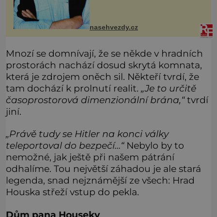
nám po jeho neokázalém, ale o to
pravdivějším herectví stýská. Sympa
nasehvezdy.cz
Mnozí se domnívají, že se někde v hradních
prostorách nachází dosud skrytá komnata,
která je zdrojem oněch sil. Někteří tvrdí, že
tam dochází k prolnutí realit.
„Je to určitě
časoprostorová dimenzionální brána,“
tvrdí
jiní.
„Právě tudy se Hitler na konci války
teleportoval do bezpečí…“
Nebylo by to
nemožné, jak ještě při našem pátrání
odhalíme. Tou největší záhadou je ale stará
legenda, snad nejznámější ze všech: Hrad
Houska střeží vstup do pekla.
Dům pana Houseky