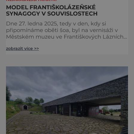
MODEL FRANTIŠKOLÁZEŇSKÉ
SYNAGOGY V SOUVISLOSTECH
Dne 27. ledna 2025, tedy v den, kdy si
připomínáme oběti šoa, byl na vernisáži v
Městském muzeu ve Františkových Lázních
představen model synagogy, která byla
zobrazit více >>
nacisty zničena v roce 1938. Do lázeňského
města se tak více než symbolicky vrátil
židovský svatostánek. Autorem modelu je
Bohuslav Karban z Aše. Připomeňme si nyní
některé události spojené s touto významnou
stavbou. [gallery ids="917