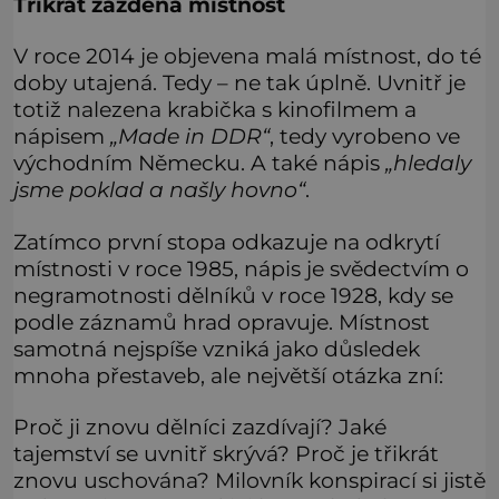
Třikrát zazděná místnost
V roce 2014 je objevena malá místnost, do té
doby utajená. Tedy – ne tak úplně. Uvnitř je
totiž nalezena krabička s kinofilmem a
nápisem
„Made in DDR“
, tedy vyrobeno ve
východním Německu. A také nápis
„hledaly
jsme poklad a našly hovno“
.
Zatímco první stopa odkazuje na odkrytí
místnosti v roce 1985, nápis je svědectvím o
negramotnosti dělníků v roce 1928, kdy se
podle záznamů hrad opravuje. Místnost
samotná nejspíše vzniká jako důsledek
mnoha přestaveb, ale největší otázka zní:
Proč ji znovu dělníci zazdívají? Jaké
tajemství se uvnitř skrývá? Proč je třikrát
znovu uschována? Milovník konspirací si jistě