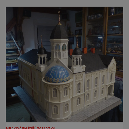
a právě proto lidi okouzlují. Bylinné lázně leží
přímo v historickém centru městečka
nedaleko řeky Otavy, po
NEJKRÁSNĚJŠÍ PAMÁTKY