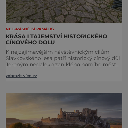
NEJKRÁSNĚJŠÍ PAMÁTKY
KRÁSA I TAJEMSTVÍ HISTORICKÉHO
CÍNOVÉHO DOLU
K nejzajímavějším návštěvnickým cílům
Slavkovského lesa patří historický cínový důl
Jeroným nedaleko zaniklého horního města
Čistá. Dolovat se v něm začalo už ve
zobrazit více >>
středověku. Národní kulturní památka je
dnes přístupná veřejnosti a hojně
vyhledávaná turisty, kteří si zde mohou učinit
poměrně konkrétní představu o namáhavé
práci tehdejších horníků. [gallery
ids="91631,91630,91632,91633,91634,91635,9