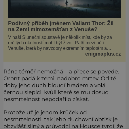
Podivný příběh jménem Valiant Thor: Žil
na Zemi mimozemšťan z Venuše?
V naší Sluneční soustavě je několik míst, kde by za
určitých okolností mohl být život. Patří mezi ně i
Venuše, která by navzdory extrémním teplotám a
enigmaplus.cz
smrtícímu složení atmosféry teoreticky mohla ukrývat
životní formy. Potvrzovat to má i podivný příběh muže
jménem Valiant Thor. Opravdu šlo o mimozem
Rána téměř nemožná – a přece se povede.
Oront padá k zemi, nadobro mrtev. Od té
doby jeho duch bloudí hradem a volá
černou slepici, kvůli které se mu dosud
nesmrtelnost nepodařilo získat.
Protože už je jenom krůček od
nesmrtelnosti, tak jeho duchovní obtisk je
obzvlášť silný a průvodci na Housce tvrdí, že