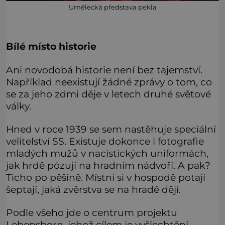
Umělecká představa pekla
Bílé místo historie
Ani novodobá historie není bez tajemství.
Například neexistují žádné zprávy o tom, co
se za jeho zdmi děje v letech druhé světové
války.
Hned v roce 1939 se sem nastěhuje speciální
velitelství SS. Existuje dokonce i fotografie
mladých mužů v nacistických uniformách,
jak hrdě pózují na hradním nádvoří. A pak?
Ticho po pěšině. Místní si v hospodě potají
šeptají, jaká zvěrstva se na hradě dějí.
Podle všeho jde o centrum projektu
Lebensborn, jehož cílem je vyšlechtění