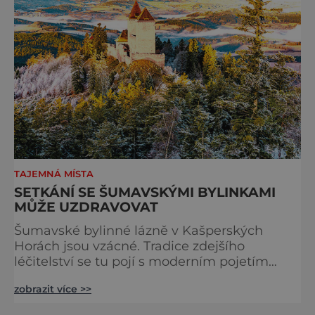
TAJEMNÁ MÍSTA
SETKÁNÍ SE ŠUMAVSKÝMI BYLINKAMI
MŮŽE UZDRAVOVAT
Šumavské bylinné lázně v Kašperských
Horách jsou vzácné. Tradice zdejšího
léčitelství se tu pojí s moderním pojetím
wellness. A u toho nesmíte chybět. Jsou
zobrazit více >>
naprosto výjimečné a přitom vlastně totálně
obyčejné. Na nic speciálního si nehrají