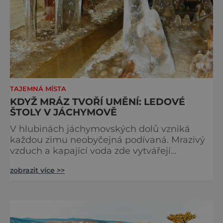
TAJEMNÁ MÍSTA
KDYŽ MRÁZ TVOŘÍ UMĚNÍ: LEDOVÉ
ŠTOLY V JÁCHYMOVĚ
V hlubinách jáchymovských dolů vzniká
každou zimu neobyčejná podívaná. Mrazivý
vzduch a kapající voda zde vytvářejí
fascinující ledové útvary připomínající
zobrazit více >>
křišťálové sochy. Toto jedinečné „ledové
království“ však s příchodem jara rychle mizí
– a zůstávají po něm jen fotografie a
vzpomínky. Zima dokáže v přírodě vytvářet n