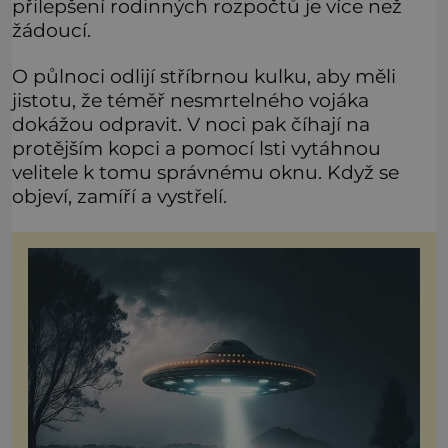
přilepšení rodinných rozpočtů je více než
žádoucí.
O půlnoci odlijí stříbrnou kulku, aby měli
jistotu, že téměř nesmrtelného vojáka
dokážou odpravit. V noci pak číhají na
protějším kopci a pomocí lsti vytáhnou
velitele k tomu správnému oknu. Když se
objeví, zamíří a vystřelí.