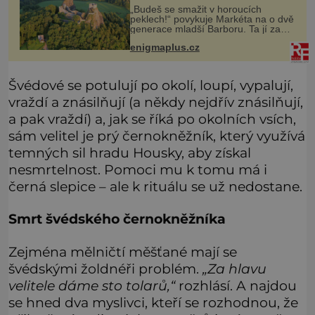
chodbě?
„Budeš se smažit v horoucích
peklech!“ povykuje Markéta na o dvě
generace mladší Barboru. Ta jí za
chvíli slovní palbu opětuje. První je
enigmaplus.cz
zarytá katolička, druhá přesvědčená
kališnice. A každá z nich s
Švédové se potulují po okolí, loupí, vypalují,
vraždí a znásilňují (a někdy nejdřív znásilňují,
a pak vraždí) a, jak se říká po okolních vsích,
sám velitel je prý černokněžník, který využívá
temných sil hradu Housky, aby získal
nesmrtelnost. Pomoci mu k tomu má i
černá slepice – ale k rituálu se už nedostane.
Smrt švédského černokněžníka
Zejména mělničtí měšťané mají se
švédskými žoldnéři problém.
„Za hlavu
velitele dáme sto tolarů,“
rozhlásí. A najdou
se hned dva myslivci, kteří se rozhodnou, že