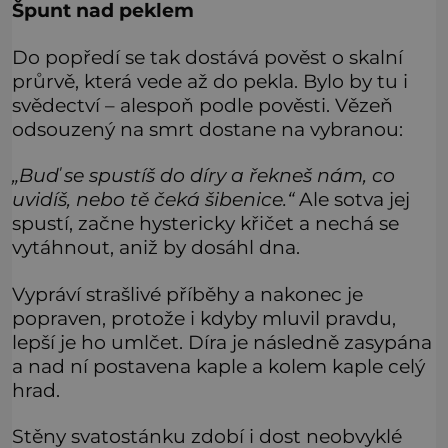
Špunt nad peklem
Do popředí se tak dostává pověst o skalní
průrvě, která vede až do pekla. Bylo by tu i
svědectví – alespoň podle pověsti. Vězeň
odsouzený na smrt dostane na vybranou:
„Buď se spustíš do díry a řekneš nám, co
uvidíš, nebo tě čeká šibenice.“
Ale sotva jej
spustí, začne hystericky křičet a nechá se
vytáhnout, aniž by dosáhl dna.
Vypráví strašlivé příběhy a nakonec je
popraven, protože i kdyby mluvil pravdu,
lepší je ho umlčet. Díra je následně zasypána
a nad ní postavena kaple a kolem kaple celý
hrad.
Stěny svatostánku zdobí i dost neobvyklé