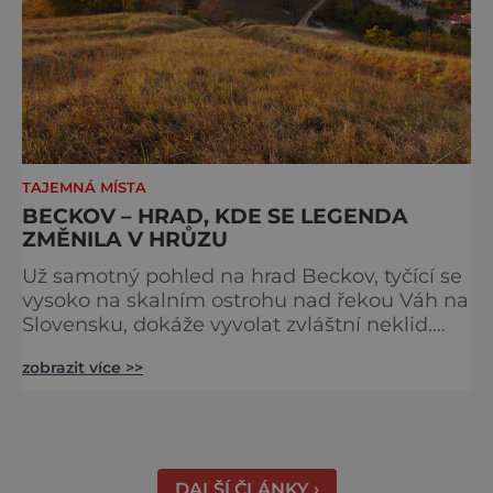
TAJEMNÁ MÍSTA
BECKOV – HRAD, KDE SE LEGENDA
ZMĚNILA V HRŮZU
Už samotný pohled na hrad Beckov, tyčící se
vysoko na skalním ostrohu nad řekou Váh na
Slovensku, dokáže vyvolat zvláštní neklid.
Strmé hradby, z nichž se otevírá dechberoucí
zobrazit více >>
výhled do krajiny, se staly i svědky tragédie –
právě odsud měl jeden z prvních pánů hradu
ukončit svůj život. K hradu se váže celá řada
pověstí a u většiny z nich najdeme nějaké to
zrnko pravdy. Většina z nich vypráví o t
DALŠÍ ČLÁNKY ›