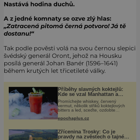
Nastává hodina duchů.
A z jedné komnaty se ozve zlý hlas:
„Zatracená pitomá černá potvoro! Já tě
dostanu!“
Tak podle pověsti volá na svou černou slepici
švédský generál Oront, jehož na Housku
posílá generál Johan Banér (1596–1641)
během krutých let třicetileté války.
Příběhy slavných koktejlů:
Kde se vzal Manhattan a
Bloody Mary?
Promíchejte whiskey, červený
vermut, několik střiků koktejlových
bitters a led, sceďte, ozdobte
koktejlovou třešinkou a tadá…
epochaplus.cz
Manhattan je tu! A pokud to má být
skutečně on, dejte si pozor, ať místo
Zřícenina Trosky: Co je
pravdy na zvěstech o tajné