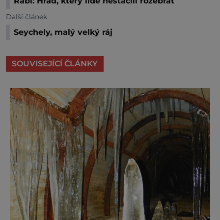
Rabí: Hrad, který lidé nestačili rozebrat
Další článek
Seychely, malý velký ráj
SOUVISEJÍCÍ ČLÁNKY