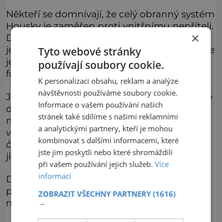
Někteří se domnívají, že celý obranný systém
Housky je zaměřen proti vnitřnímu nepříteli.
×
Dnes je to obtížné posoudit, podoba hradu
je odlišná od té původní – po třicetileté válce
Tyto webové stránky
je hrad pobořen, zničen a zbaven všech
používají soubory cookie.
fortifikačních prvků – třeba velké věže.
K personalizaci obsahu, reklam a analýze
návštěvnosti používáme soubory cookie.
Je to ostatně další střípek k legendě o bráně
Informace o vašem používání našich
do pekla. Jiní jsou více skeptičtí a na peklo
stránek také sdílíme s našimi reklamními
nevěří:
„Je zde energetická brána nebo
a analytickými partnery, kteří je mohou
vstup do jiné dimenze. Možná
kombinovat s dalšími informacemi, které
časoprostorová díra…“
A tak jen děti mají
jste jim poskytli nebo které shromáždili
jistotu, jak to doopravdy je.
při vašem používání jejich služeb.
Více
informací
Dnes je totiž v jednom ze sklepů pro turisty
připraveno lákavé divadélko a děti si tam
ZOBRAZIT VŠECHNY PARTNERY
(1616)
mohou prohlédnout peklo i s čerty.
→