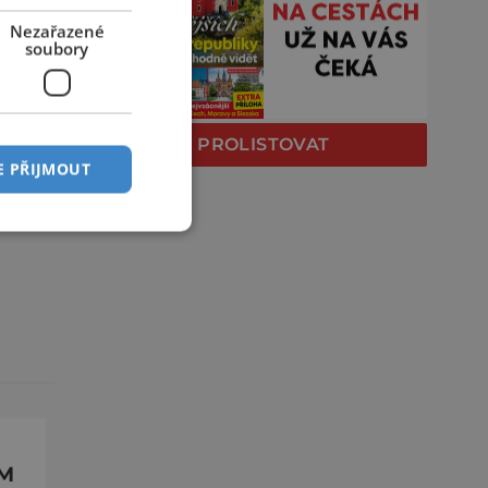
Nezařazené
soubory
PROLISTOVAT
E PŘIJMOUT
ŮM