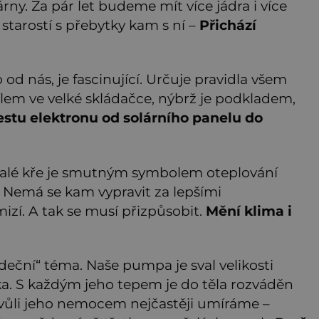
rny. Za pár let budeme mít více jádra i více
 starostí s přebytky kam s ní –
Přichází
o od nás, je fascinující. Určuje pravidla všem
ílem ve velké skládačce, nýbrž je podkladem,
estu elektronu od solárního panelu do
malé kře je smutným symbolem oteplování
. Nemá se kam vypravit za lepšími
izí. A tak se musí přizpůsobit.
Mění klima i
rdeční“ téma. Naše pumpa je sval velikosti
věka. S každým jeho tepem je do těla rozváděn
a kvůli jeho nemocem nejčastěji umíráme –