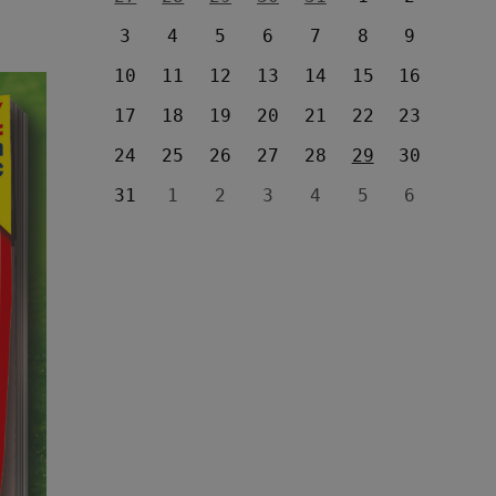
3
4
5
6
7
8
9
10
11
12
13
14
15
16
17
18
19
20
21
22
23
24
25
26
27
28
29
30
31
1
2
3
4
5
6