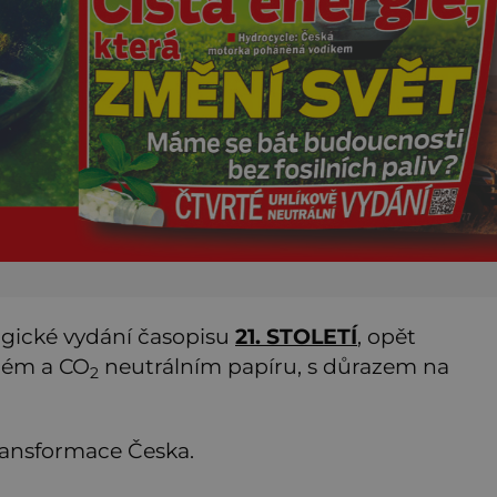
logické vydání časopisu
21. STOLETÍ
, opět
aném a CO
neutrálním papíru, s důrazem na
2
transformace Česka.