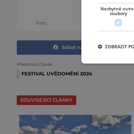
Nezbytně nutn
soubory
Foto:
ZOBRAZIT P
Sdílet na Facebooku
Předchozí článek
FESTIVAL UVĚDOMĚNÍ 2024
SOUVISEJÍCÍ ČLÁNKY