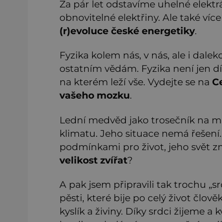
Za pár let odstavíme uhelné elektrá
obnovitelné elektřiny. Ale také více
(r)evoluce české energetiky
.
Fyzika kolem nás, v nás, ale i dalek
ostatním vědám. Fyzika není jen d
na kterém leží vše. Vydejte se na
C
vašeho mozku
.
Lední medvěd jako trosečník na 
klimatu. Jeho situace nemá řešení
podmínkami pro život, jeho svět zm
velikost zvířat
?
A pak jsem připravili tak trochu „s
pěsti, které bije po celý život člo
kyslík a živiny. Díky srdci žijeme 