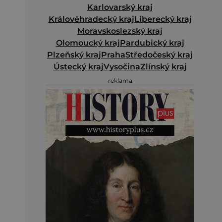
Karlovarský kraj
Královéhradecký kraj
Liberecký kraj
Moravskoslezský kraj
Olomoucký kraj
Pardubický kraj
Plzeňský kraj
Praha
Středočeský kraj
Ústecký kraj
Vysočina
Zlínský kraj
reklama