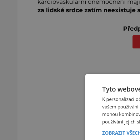
kardiovaskulární onemocnění mají 
za lidské srdce zatím neexistuje
Předp
Tyto webové
K personalizaci 
vašem používání n
mohou kombinovat
používání jejich 
ZOBRAZIT VŠEC