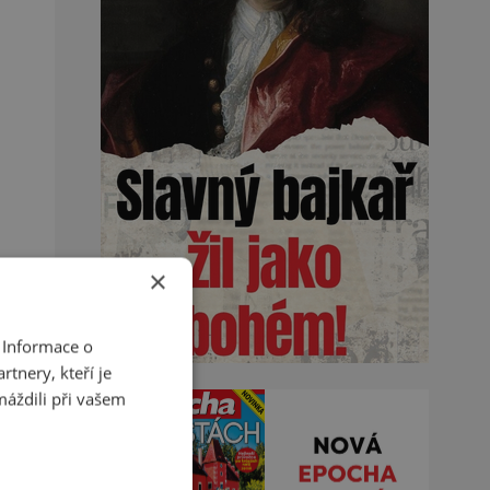
×
 Informace o
tnery, kteří je
máždili při vašem