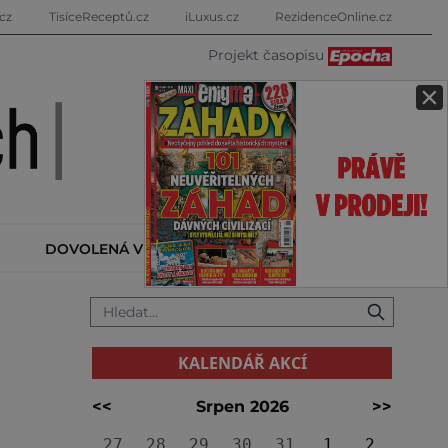
cz
TisíceReceptů.cz
iLuxus.cz
RezidenceOnline.cz
Projekt časopisu
×
DOVOLENÁ V ZAHRANIČÍ
KALENDÁŘ AKCÍ
KALENDÁŘ AKCÍ
<<
Srpen 2026
>>
27
28
29
30
31
1
2