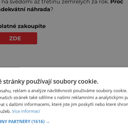
na svědomí až třetinu zemřelých za rok.
Proč
 adekvátní náhrada
?
latné zakoupíte
ZDE
 stránky používají soubory cookie.
obsahu, reklam a analýze návštěvnosti používáme soubory cookie.
ašich stránek také sdílíme s našimi reklamními a analytickými par
 s dalšími informacemi, které jste jim poskytli nebo které shro
služeb.
Více informací
HNY PARTNERY
(1616) →