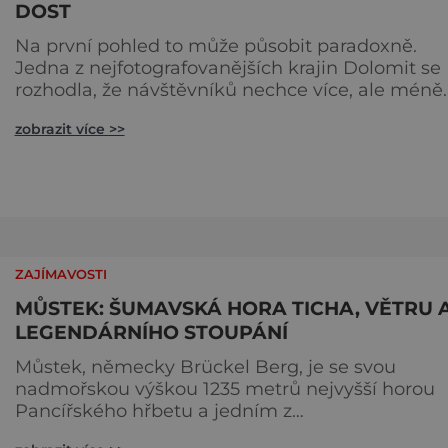
DOST
Na první pohled to může působit paradoxně.
Jedna z nejfotografovanějších krajin Dolomit se
rozhodla, že návštěvníků nechce více, ale méně.
Alpe di Siusi, největší vysokohorská louka v Evro
zobrazit více >>
zavádí od léta 2026 nová pravidla příjezdu, která
mají jediný cíl – zachovat místo, kvůli němuž s
lidé přijíždějí. Nejde o boj proti turistům. Jde o
ochranu krajiny, která už nechce být obětí
vlastního úspě
ZAJÍMAVOSTI
MŮSTEK: ŠUMAVSKÁ HORA TICHA, VĚTRU 
LEGENDÁRNÍHO STOUPÁNÍ
Můstek, německy Brückel Berg, je se svou
nadmořskou výškou 1235 metrů nejvyšší horou
Pancířského hřbetu a jedním z
nejcharakterističtějších vrcholů západní Šumavy