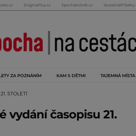
oleti.cz
EnigmaPlus.cz
EpochálníSvět.cz
SkutečnéPříběhy.
LETY ZA POZNÁNÍM
KAM S DĚTMI
TAJEMNÁ MÍSTA
21. STOLETÍ
 vydání časopisu 21.