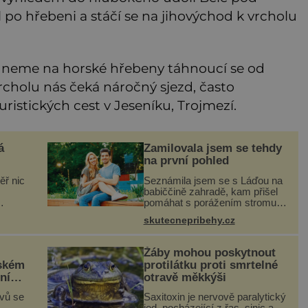
po hřebeni a stáčí se na jihovýchod k vrcholu
dneme na horské hřebeny táhnoucí se od
rcholu nás čeká náročný sjezd, často
istických cest v Jeseníku, Trojmezí.
á
Zamilovala jsem se tehdy
na první pohled
ěř nic
Seznámila jsem se s Láďou na
babiččině zahradě, kam přišel
pomáhat s porážením stromu.
Babička mě před ním ale
skutecnepribehy.cz
luvit
varovala… Babička se mě
o
často ptávala, kdy se už
jímaj
konečně vdám. Dost mě to
Žáby mohou poskytnout
deptalo,
jském
protilátku proti smrtelné
níku
otravě měkkýši
námé
ovů se
Saxitoxin je nervově paralytický
jed, pocházející z řas, sinic a