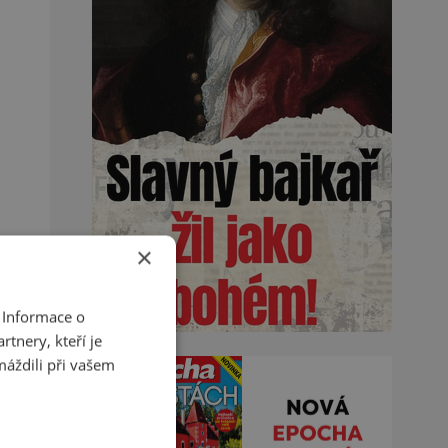
×
 Informace o
tnery, kteří je
máždili při vašem