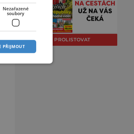
Nezařazené
soubory
PROLISTOVAT
E PŘIJMOUT