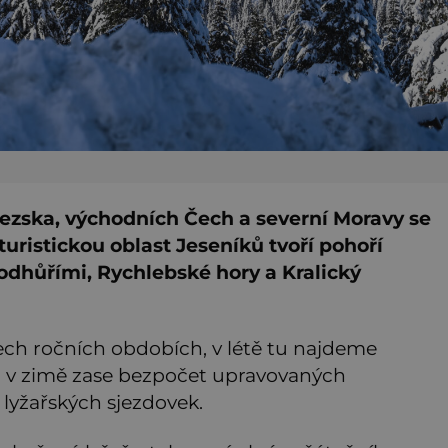
ezska, východních Čech a severní Moravy se
turistickou oblast Jeseníků tvoří pohoří
odhůřími, Rychlebské hory a Kralický
ech ročních obdobích, v létě tu najdeme
ku, v zimě zase bezpočet upravovaných
 lyžařských sjezdovek.