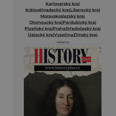
Karlovarský kraj
Královéhradecký kraj
Liberecký kraj
Moravskoslezský kraj
Olomoucký kraj
Pardubický kraj
Plzeňský kraj
Praha
Středočeský kraj
Ústecký kraj
Vysočina
Zlínský kraj
reklama