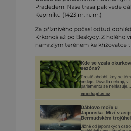
Pradědem. Naše trasa pak vede dál 
Keprníku (1423 m. n. m.).
Za příznivého počasí odtud dohlé
Krkonoš až po Beskydy. Z holého v
namrzlým terénem ke křižovatce tur
Kde se vzala okurkov
sezóna?
Prostě období, kdy se tém
neděje. Divadla nehrají, v
parlamentu se nehlasuje,
všichni jsou na dovolené a
epochaplus.cz
média tak nemají o čem m
a psát. A vymýšlejí si prot
témata, které nikoho neza
Ďáblovo moře u
Japonska: Mizí v asi
Bermudském trojúhel
lodě ve spárech nez
Jižně od japonských ostr
síly?
rozkládají vody, kterým se