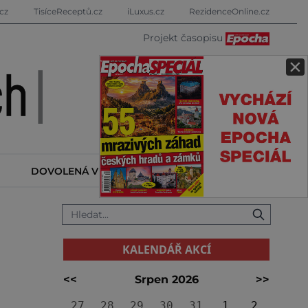
cz
TisíceReceptů.cz
iLuxus.cz
RezidenceOnline.cz
Projekt časopisu
×
DOVOLENÁ V ZAHRANIČÍ
KALENDÁŘ AKCÍ
KALENDÁŘ AKCÍ
<<
Srpen 2026
>>
27
28
29
30
31
1
2