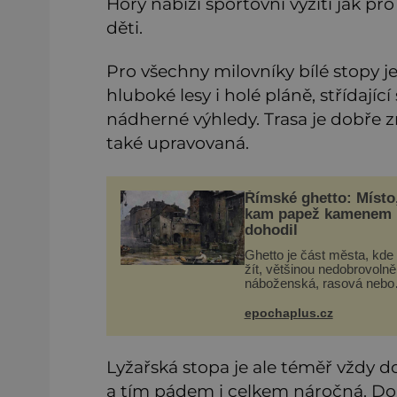
Hory nabízí sportovní vyžití jak pr
děti.
Pro všechny milovníky bílé stopy je
hluboké lesy i holé pláně, střídající
nádherné výhledy. Trasa je dobře 
také upravovaná.
Římské ghetto: Místo
kam papež kamenem
dohodil
Ghetto je část města, kde
žít, většinou nedobrovolně
náboženská, rasová nebo
národnostní menšina obyv
Bohaté historické zkušeno
epochaplus.cz
mají s takovým životem Ži
Už od středověku jsou toti
Lyžařská stopa je ale téměř vždy d
a tím pádem i celkem náročná. Do