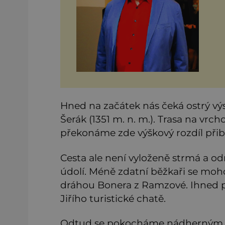
a v
Hned na začátek nás čeká ostrý vý
Šerák (1351 m. n. m.). Trasa na vrch
překonáme zde výškový rozdíl přib
Cesta ale není vyloženě strmá a
údolí. Méně zdatní běžkaři se moh
dráhou Bonera z Ramzové. Ihned p
Jiřího turistické chatě.
Odtud se pokocháme nádherným v