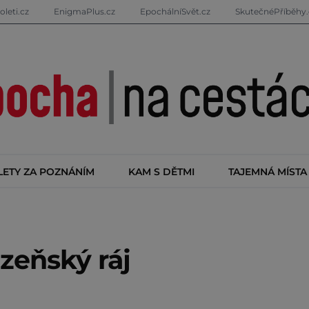
oleti.cz
EnigmaPlus.cz
EpochálníSvět.cz
SkutečnéPříběhy.
LETY ZA POZNÁNÍM
KAM S DĚTMI
TAJEMNÁ MÍSTA
ázeňský ráj