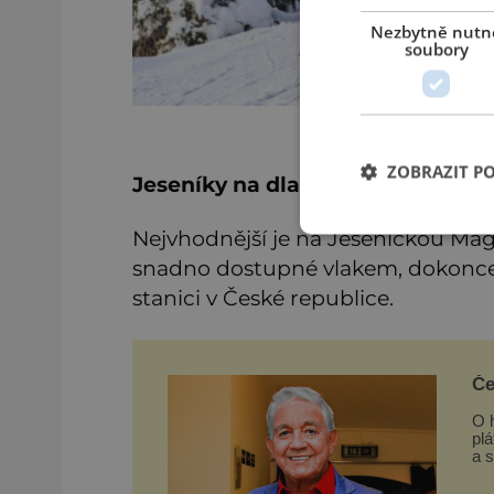
Nezbytně nutn
soubory
ZOBRAZIT P
Jeseníky na dlani
Nejvhodnější je na Jesenickou Mag
snadno dostupné vlakem, dokonce 
stanici v České republice.
Če
O h
plá
a 
ro
ne