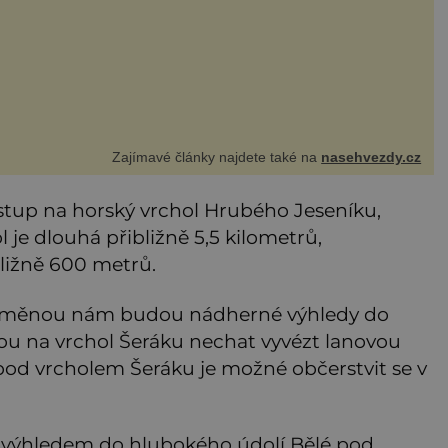
ti
Zajímavé články najdete také na
nasehvezdy.cz
stup na horský vrchol Hrubého Jeseníku,
ol je dlouhá přibližně 5,5 kilometrů,
ližně 600 metrů.
 odměnou nám budou nádherné výhledy do
ou na vrchol Šeráku nechat vyvézt lanovou
od vrcholem Šeráku je možné občerstvit se v
ýhledem do hlubokého údolí Bělé pod