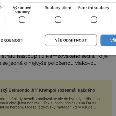
é
Výkonové
Soubory cílení
Funkční soubory
soubory
ODROBNOSTI
VŠE ODMÍTNOUT
VŠ
istrálu nastoupit z Ramzovského sedla. To je
se jedná o nejvýše položenou vlakovou
ský Belmondo Jiří Krampol rozesmál každého
erectví nikdy nesnil, zamiloval se ale do hvězdy stříbrného
tna a chtěl jí být nablízku. Tak si podal přihlášku na DAMU
stal se hercem. Odešel žižkovský matador, který všude
zdával humor, i když jemu samotnému do smíchu zrovna
bylo. Do poslední chvíle bojoval hlavně svým optimismem