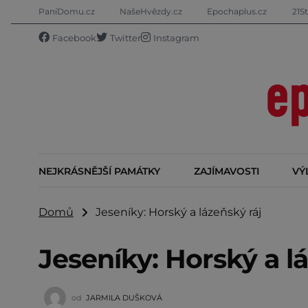
PaníDomu.cz
NašeHvězdy.cz
Epochaplus.cz
21St
Facebook
Twitter
Instagram
NEJKRÁSNĚJŠÍ PAMÁTKY
ZAJÍMAVOSTI
VÝ
Domů
Jeseníky: Horský a lázeňský ráj
Jeseníky: Horský a l
od
JARMILA DUŠKOVÁ