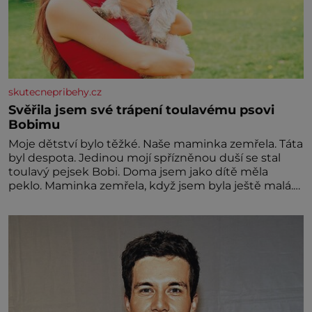
skutecnepribehy.cz
Svěřila jsem své trápení toulavému psovi
Bobimu
Moje dětství bylo těžké. Naše maminka zemřela. Táta
byl despota. Jedinou mojí spřízněnou duší se stal
toulavý pejsek Bobi. Doma jsem jako dítě měla
peklo. Maminka zemřela, když jsem byla ještě malá.
Otec hodně pil a často dokázal propít skoro celou
výplatu. Čtyři roky jsem chodila do školy u nás na
vesnici. Měli mě tam rádi, protože