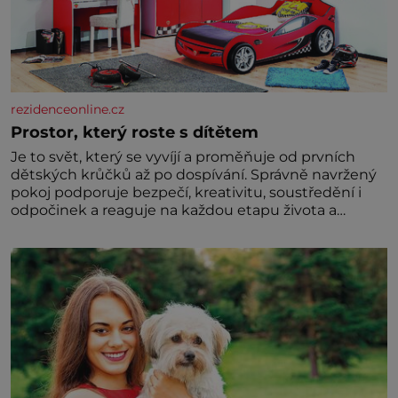
rezidenceonline.cz
Prostor, který roste s dítětem
Je to svět, který se vyvíjí a proměňuje od prvních
dětských krůčků až po dospívání. Správně navržený
pokoj podporuje bezpečí, kreativitu, soustředění i
odpočinek a reaguje na každou etapu života a
specifické potřeby dítěte. Pro nejmenší je klíčová
jednoduchost, měkkost a bezpečí, proto by pokoj
miminka měl působit především klidně a útulně.
Předškolní věk je