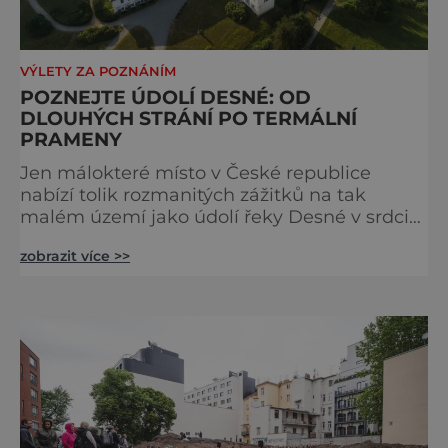
VÝLETY ZA POZNÁNÍM
POZNEJTE ÚDOLÍ DESNÉ: OD
DLOUHÝCH STRÁNÍ PO TERMÁLNÍ
PRAMENY
Jen málokteré místo v České republice
nabízí tolik rozmanitých zážitků na tak
malém území jako údolí řeky Desné v srdci
Jeseníků. Během jediného dne můžete
zobrazit více >>
nahlédnout do útrob jedné z
nejvýznamnějších vodních elektráren v
Evropě, vydat se na horské hřebeny, projet se
na koloběžce a den zakončit poznáváním
památek ve Velkých Losinách nebo v
termálním parku. [caption
id="attachment_92379" align="