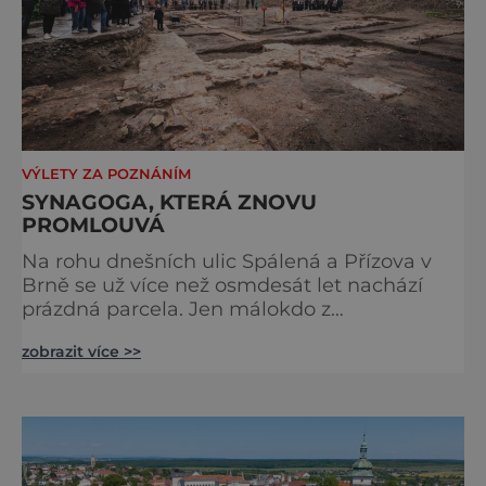
VÝLETY ZA POZNÁNÍM
SYNAGOGA, KTERÁ ZNOVU
PROMLOUVÁ
Na rohu dnešních ulic Spálená a Přízova v
Brně se už více než osmdesát let nachází
prázdná parcela. Jen málokdo z
kolemjdoucích tuší, že právě zde stála jedna
zobrazit více >>
z největších synagog v českých zemích –
monumentální stavba, která byla po
desetiletí symbolem sebevědomé a
prosperující židovské komunity. Brněnská
Velká synagoga byla slavnostně otevřena v
roce 1856, v době, kdy se město proměňovalo