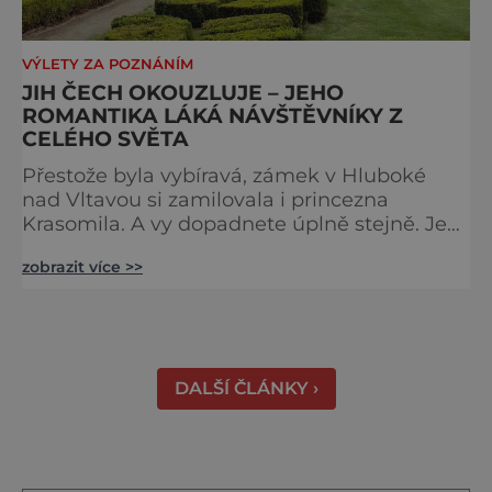
VÝLETY ZA POZNÁNÍM
JIH ČECH OKOUZLUJE – JEHO
ROMANTIKA LÁKÁ NÁVŠTĚVNÍKY Z
CELÉHO SVĚTA
Přestože byla vybíravá, zámek v Hluboké
nad Vltavou si zamilovala i princezna
Krasomila. A vy dopadnete úplně stejně. Je
totiž jedním z nejkrásnějších u nás. Vypadá
zobrazit více >>
jako nazdobený bílý dort na svatební tabuli.
Právě proto tam proudí desítky tisíc turistů.
Zámek, který najdete 9 kilometrů od
Českých Budějovic, byl inspirován anglickým
královským
DALŠÍ ČLÁNKY ›