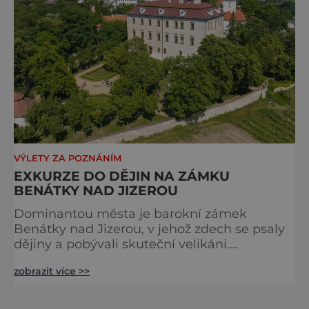
v p
VÝLETY ZA POZNÁNÍM
EXKURZE DO DĚJIN NA ZÁMKU
BENÁTKY NAD JIZEROU
Dominantou města je barokní zámek
Benátky nad Jizerou, v jehož zdech se psaly
dějiny a pobývali skuteční velikáni.
Fenomenální dánský astronom Tycho Brahe
zobrazit více >>
tu prováděl svá slavná astronomická měření
a za zavřenými dveřmi laboratoří hledal
elixíry pro lidstvo. Došlo zde i k osudové