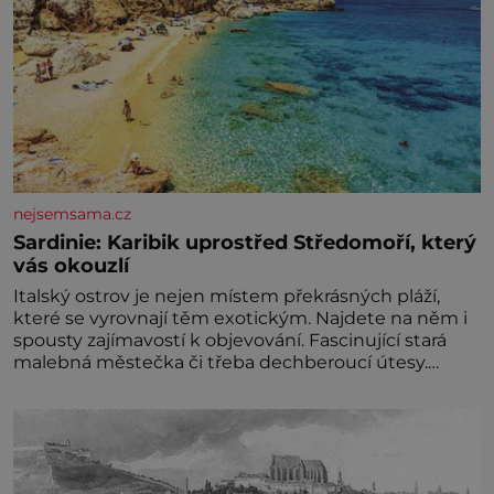
nejsemsama.cz
Sardinie: Karibik uprostřed Středomoří, který
vás okouzlí
Italský ostrov je nejen místem překrásných pláží,
které se vyrovnají těm exotickým. Najdete na něm i
spousty zajímavostí k objevování. Fascinující stará
malebná městečka či třeba dechberoucí útesy.
Druhý největší italský ostrov o velikosti přibližně
jedné třetiny České republiky vás ohromí nejen
svými plážemi s bílým pískem jako v Karibiku, ale i
divokou krajinou, také bohatou historií i
luxusem.Zjistěte,