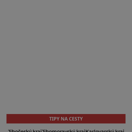
TIPY NA CESTY
Jihočeský kraj
Jihomoravský kraj
Karlovarský kraj