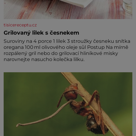
tisicereceptu.cz
Grilovaný lilek s česnekem
Suroviny na 4 porce 1 lilek 3 stroužky česneku snítka
oregana 100 ml olivového oleje sůl Postup Na mírně
rozpálený gril nebo do grilovací hliníkové misky
narovnejte nasucho kolečka lilku.