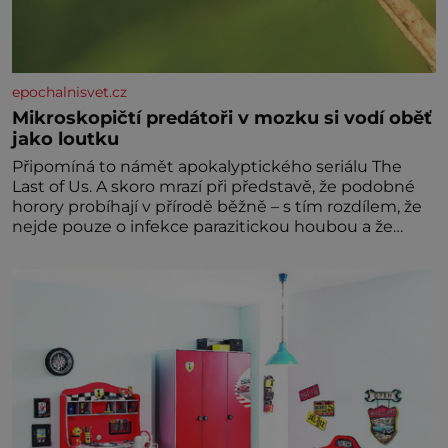
epochalnisvet.cz
Mikroskopičtí predátoři v mozku si vodí oběť
jako loutku
Připomíná to námět apokalyptického seriálu The
Last of Us. A skoro mrazí při představě, že podobné
horory probíhají v přírodě běžně – s tím rozdílem, že
nejde pouze o infekce parazitickou houbou a že
predátor dokáže ovládat jen vývojově nesrovnatelně
jednodušší živočichy, než je člověk. Najít skutečné
zombie není nic nemožného ani v naší přírodě.