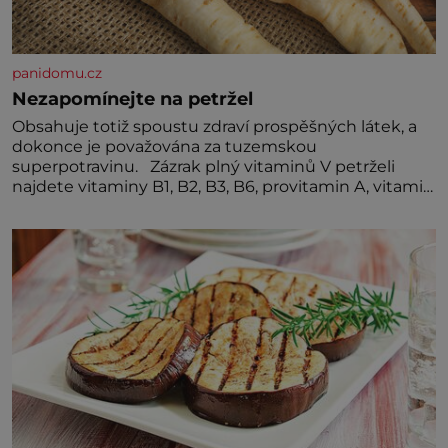
panidomu.cz
Nezapomínejte na petržel
Obsahuje totiž spoustu zdraví prospěšných látek, a
dokonce je považována za tuzemskou
superpotravinu. Zázrak plný vitaminů V petrželi
najdete vitaminy B1, B2, B3, B6, provitamin A, vitamin
E a velké množství vitamínu C (nejvíce ho má nať,
dokonce třikrát více než pomeranč, v kořeni je také,
ale je ho desetkrát méně), a kyselinu listovou. Ale