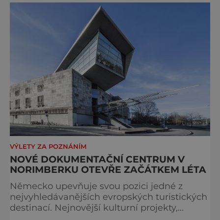
spolupráci s jeho přítelem, slavným Janem
Keplerem. Tímto historickým setkáním je
inspirována i zážitková mobilní detek
VÝLETY ZA POZNÁNÍM
NOVÉ DOKUMENTAČNÍ CENTRUM V
NORIMBERKU OTEVŘE ZAČÁTKEM LÉTA
Německo upevňuje svou pozici jedné z
nejvyhledávanějších evropských turistických
destinací. Nejnovější kulturní projekty,
otevření inovativních muzeí a velkolepé