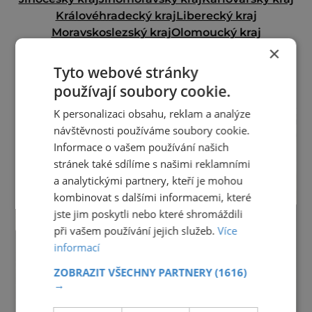
Královéhradecký kraj
Liberecký kraj
Moravskoslezský kraj
Olomoucký kraj
Pardubický kraj
Plzeňský kraj
Praha
×
Středočeský kraj
Ústecký kraj
Vysočina
Tyto webové stránky
Zlínský kraj
používají soubory cookie.
reklama
K personalizaci obsahu, reklam a analýze
návštěvnosti používáme soubory cookie.
Informace o vašem používání našich
stránek také sdílíme s našimi reklamními
a analytickými partnery, kteří je mohou
kombinovat s dalšími informacemi, které
jste jim poskytli nebo které shromáždili
při vašem používání jejich služeb.
Více
informací
ZOBRAZIT VŠECHNY PARTNERY
(1616)
→