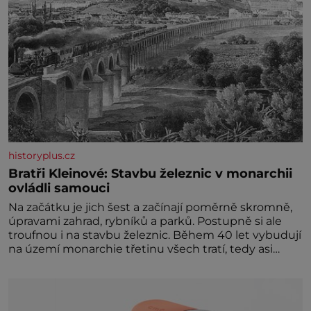
historyplus.cz
Bratři Kleinové: Stavbu železnic v monarchii
ovládli samouci
Na začátku je jich šest a začínají poměrně skromně,
úpravami zahrad, rybníků a parků. Postupně si ale
troufnou i na stavbu železnic. Během 40 let vybudují
na území monarchie třetinu všech tratí, tedy asi
3500 kilometrů! Ohromně na tom zbohatnou…
Podnikavého ducha zdědí bratři Kleinové po otci
Johannovi (1756–1835), který má malý statek na
Jesenicku