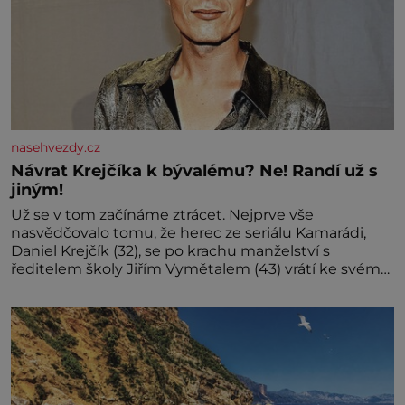
nasehvezdy.cz
Návrat Krejčíka k bývalému? Ne! Randí už s
jiným!
Už se v tom začínáme ztrácet. Nejprve vše
nasvědčovalo tomu, že herec ze seriálu Kamarádi,
Daniel Krejčík (32), se po krachu manželství s
ředitelem školy Jiřím Vymětalem (43) vrátí ke svému
bývalému p