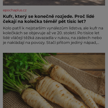
epochaplus.cz
Kufr, který se konečně rozjede. Proč lidé
čekají na kolečka téměř pět tisíc let?
Kolo patří k nejstarším vynálezům lidstva, ale kufr na
kolečkách se objevuje až ve 20. století. Po tisíce let
lidé vláčejí těžká zavazadla v rukou, na zádech nebo
je nakládají na povozy. Stačí přitom jediný nápad,
připevnit ke kufru kolečka. Jenže právě ten nikdo
dlouho nedostane. Až jednou se na letišti ozve věta,
která změní