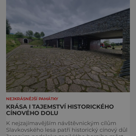
Bohuslav Karban z Aše. Připomeňme si nyní
některé události spojené s touto významnou
stavbou. [gallery ids="917
NEJKRÁSNĚJŠÍ PAMÁTKY
KRÁSA I TAJEMSTVÍ HISTORICKÉHO
CÍNOVÉHO DOLU
K nejzajímavějším návštěvnickým cílům
Slavkovského lesa patří historický cínový důl