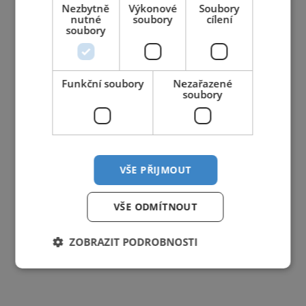
Nezbytně
Výkonové
Soubory
10
11
12
13
14
15
16
nutné
soubory
cílení
soubory
17
18
19
20
21
22
23
24
25
26
27
28
29
30
Funkční soubory
Nezařazené
31
1
2
3
4
5
6
soubory
VŠE PŘIJMOUT
VŠE ODMÍTNOUT
ZOBRAZIT PODROBNOSTI