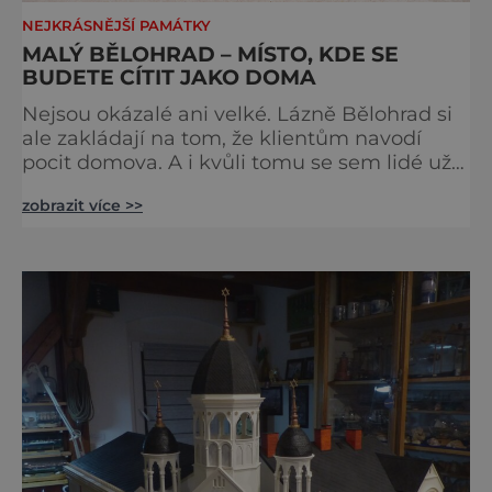
NEJKRÁSNĚJŠÍ PAMÁTKY
MALÝ BĚLOHRAD – MÍSTO, KDE SE
BUDETE CÍTIT JAKO DOMA
Nejsou okázalé ani velké. Lázně Bělohrad si
ale zakládají na tom, že klientům navodí
pocit domova. A i kvůli tomu se sem lidé už
zhruba 130 let rádi vracejí. Nejsou tu obří
zobrazit více >>
lázeňské koncerty ani velkolepé akce.
Dokonce tu nenajdete ani pravou kolonádu.
Ne že by tu nebyla. Ale mnoho lidí si jí
nevšimne, ani se jí kolonáda vlastně neříká.
Je to pro