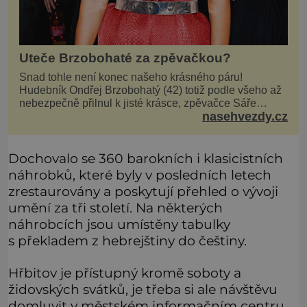
Uteče Brzobohaté za zpěvačkou?
Snad tohle není konec našeho krásného páru!
Hudebník Ondřej Brzobohatý (42) totiž podle všeho až
nebezpečně přilnul k jisté krásce, zpěvačce Sáře
nasehvezdy.cz
Milfajtové (33), která jednou byla hostem v pořadu
Inkognito, kde Ondřej účinkuje. Ondřej Brzobohatý (42).
Hned po natáčení prý za ní přišel s nabídkou, ž
Dochovalo se 360 barokních i klasicistních
náhrobků, které byly v posledních letech
zrestaurovány a poskytují přehled o vývoji
umění za tři století. Na některých
náhrobcích jsou umístěny tabulky
s překladem z hebrejštiny do češtiny.
Hřbitov je přístupný kromě soboty a
židovských svátků, je třeba si ale návštěvu
domluvit v městském informačním centru