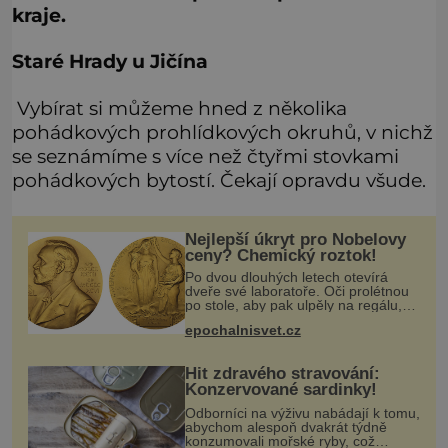
kraje.
Staré Hrady u Jičína
Vybírat si můžeme hned z několika
pohádkových prohlídkových okruhů, v nichž
se seznámíme s více než čtyřmi stovkami
pohádkových bytostí. Čekají opravdu všude.
Nejlepší úkryt pro Nobelovy
ceny? Chemický roztok!
Po dvou dlouhých letech otevírá
dveře své laboratoře. Oči prolétnou
po stole, aby pak ulpěly na regálu,
kde se nachází všemožné látky.
epochalnisvet.cz
Hledá žluto-oranžovou tekutinu,
jakmile ji zahlédne, nesmírně se
Hit zdravého stravování:
Konzervované sardinky!
Odborníci na výživu nabádají k tomu,
abychom alespoň dvakrát týdně
konzumovali mořské ryby, což