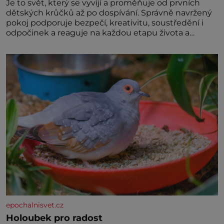
Je to svět, který se vyvíjí a proměňuje od prvních
dětských krůčků až po dospívání. Správně navržený
pokoj podporuje bezpečí, kreativitu, soustředění i
odpočinek a reaguje na každou etapu života a
specifické potřeby dítěte. Pro nejmenší je klíčová
jednoduchost, měkkost a bezpečí, proto by pokoj
miminka měl působit především klidně a útulně.
Předškolní věk je
epochalnisvet.cz
Holoubek pro radost