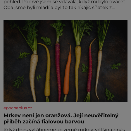
pohled. Poprvé jsem se vdávala, když mi bylo dvacet.
Oba jsme byli mladí a byl to tak říkajíc sňatek z
rozumu. Rodiče nás dali dohromady, Toník byl dobře
zaopatřený mladý muž. Manželství nám oběma moc
nesvědčilo, brzy jsme zjistili, že
epochaplus.cz
Mrkev není jen oranžová. Její neuvěřitelný
příběh začíná fialovou barvou
Když dnes vytáhneme ze země mrkev, většina z nás