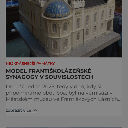
NEJKRÁSNĚJŠÍ PAMÁTKY
MODEL FRANTIŠKOLÁZEŇSKÉ
SYNAGOGY V SOUVISLOSTECH
Dne 27. ledna 2025, tedy v den, kdy si
připomínáme oběti šoa, byl na vernisáži v
Městském muzeu ve Františkových Lázních
představen model synagogy, která byla
zobrazit více >>
nacisty zničena v roce 1938. Do lázeňského
města se tak více než symbolicky vrátil
židovský svatostánek. Autorem modelu je