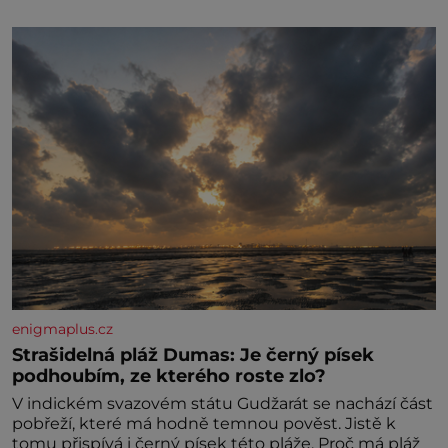
enigmaplus.cz
Strašidelná pláž Dumas: Je černý písek
podhoubím, ze kterého roste zlo?
V indickém svazovém státu Gudžarát se nachází část
pobřeží, které má hodně temnou pověst. Jistě k
tomu přispívá i černý písek této pláže. Proč má pláž