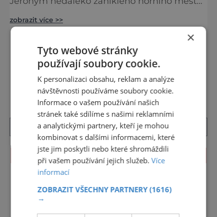
Jeroným nedaleko zaniklého horního města
Čistá. Dolovat se v něm začalo už ve
zobrazit více >>
středověku. Národní kulturní památka je
dnes přístupná veřejnosti a hojně
×
vyhledávaná turisty, kteří si zde mohou učinit
Tyto webové stránky
poměrně konkrétní představu o namáhavé
používají soubory cookie.
práci tehdejších horníků. [gallery
DALŠÍ ČLÁNKY ›
ids="91631,91630,91632,91633,91634,91635,9
K personalizaci obsahu, reklam a analýze
návštěvnosti používáme soubory cookie.
Informace o vašem používání našich
stránek také sdílíme s našimi reklamními
a analytickými partnery, kteří je mohou
kombinovat s dalšími informacemi, které
jste jim poskytli nebo které shromáždili
KALENDÁŘ AKCÍ
při vašem používání jejich služeb.
Více
informací
<<
Srpen 2026
>>
ZOBRAZIT VŠECHNY PARTNERY
(1616)
27
28
29
30
31
1
2
→
3
4
5
6
7
8
9