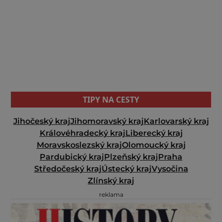
TIPY NA CESTY
Jihočeský kraj
Jihomoravský kraj
Karlovarský kraj
Královéhradecký kraj
Liberecký kraj
Moravskoslezský kraj
Olomoucký kraj
Pardubický kraj
Plzeňský kraj
Praha
Středočeský kraj
Ústecký kraj
Vysočina
Zlínský kraj
reklama