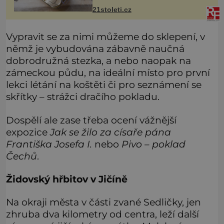
ovšem může být zatěžující pro
21stoleti.cz
peněženku. Dobrou zprávou je, že
hvězdou doporučení se nyní staly
konzervo
Vypravit se za nimi můžeme do sklepení, v
němž je vybudována zábavně naučná
dobrodružná stezka, a nebo naopak na
zámeckou půdu, na ideální místo pro první
lekci létání na koštěti či pro seznámení se
skřítky – strážci dračího pokladu.
Dospělí ale zase třeba ocení vážnější
expozice
Jak se žilo za císaře pána
Františka Josefa I.
nebo
Pivo – poklad
Čechů
.
Židovský hřbitov v Jičíně
Na okraji města v části zvané Sedličky, jen
zhruba dva kilometry od centra, leží další