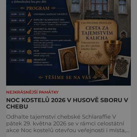
NEJKRÁSNĚJŠÍ PAMÁTKY
NOC KOSTELŮ 2026 V HUSOVĚ SBORU V
CHEBU
Odhalte tajemství chebské Schlaraffie V
pátek 29. května 2026 se v rámci celostátní
akce Noc kostelů otevřou veřejnosti i místa,
která běžně zůstávají skrytá. Jedním z