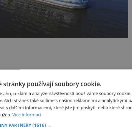
e přes 90 km dlouhou plavbu z Českých
ou, s konečnou stanicí například v Týně nad
 stránky používají soubory cookie.
cí.
obsahu, reklam a analýze návštěvnosti používáme soubory cookie.
ašich stránek také sdílíme s našimi reklamními a analytickými par
 s dalšími informacemi, které jste jim poskytli nebo které shro
zuby
S bratrem nás kdysi
rozdělili
služeb.
Více informací
dý. A
Celých šedesát let jsem žila s
 I
HNY PARTNERY
(1616) →
vědomím, že někde na světě
umí
chodí člověk, který má stejnou