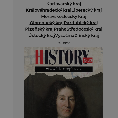
Karlovarský kraj
Královéhradecký kraj
Liberecký kraj
Moravskoslezský kraj
Olomoucký kraj
Pardubický kraj
Plzeňský kraj
Praha
Středočeský kraj
Ústecký kraj
Vysočina
Zlínský kraj
reklama