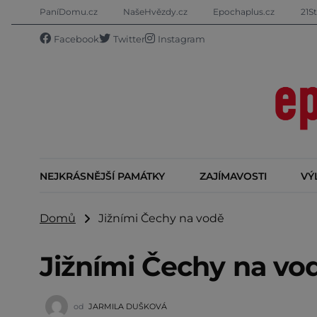
PaníDomu.cz
NašeHvězdy.cz
Epochaplus.cz
21St
Facebook
Twitter
Instagram
NEJKRÁSNĚJŠÍ PAMÁTKY
ZAJÍMAVOSTI
VÝ
Domů
Jižními Čechy na vodě
Jižními Čechy na vo
od
JARMILA DUŠKOVÁ