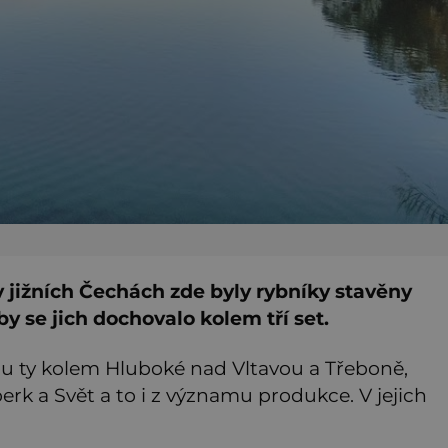
v jižních Čechách zde byly rybníky stavěny
oby se jich dochovalo kolem tří set.
sou ty kolem Hluboké nad Vltavou a Třeboně,
rk a Svět a to i z významu produkce. V jejich