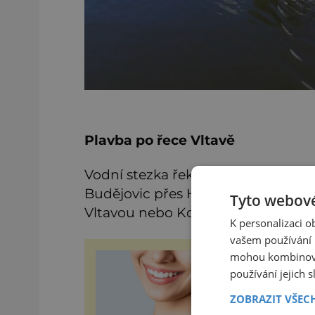
Plavba po řece Vltavě
Vodní stezka řeky Vltavy umožňuj
Budějovic přes Hlubokou nad Vltav
Tyto webové
Vltavou nebo Kolodějích nad Lužni
K personalizaci 
vašem používání n
mohou kombinovat
Časté mýty v péči o 
používání jejich 
Mít krásné zuby chce kaž
tak většina lidí o ně pečuje.
ZOBRAZIT VŠEC
stomatologie pokročila a 