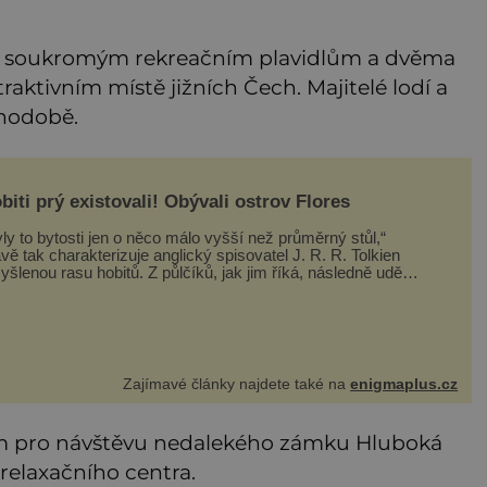
 70 soukromým rekreačním plavidlům a dvěma
raktivním místě jižních Čech. Majitelé lodí a
uhodobě.
biti prý existovali! Obývali ostrov Flores
ly to bytosti jen o něco málo vyšší než průměrný stůl,“
vě tak charakterizuje anglický spisovatel J. R. R. Tolkien
ou rasu hobitů. Z půlčíků, jak jim říká, následně udělá
avní hrdiny svých slavných fantasy knih. Podobné bytosti
ý ovšem naši planetu opravdu kdysi obývaly. Šlo o naše
Zajímavé články najdete také na
enigmaplus.cz
em pro návštěvu nedalekého zámku Hluboká
relaxačního centra.