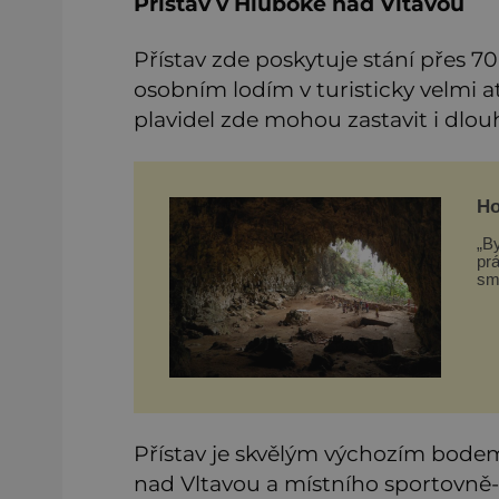
Přístav v Hluboké nad Vltavou
Přístav zde poskytuje stání přes
osobním lodím v turisticky velmi at
plavidel zde mohou zastavit i dlo
Ho
„By
prá
smyšlen
hl
pr
Přístav je skvělým výchozím bod
nad Vltavou a místního sportovně-