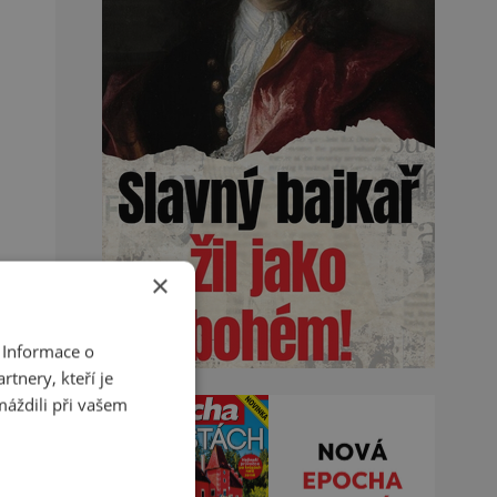
×
 Informace o
tnery, kteří je
máždili při vašem