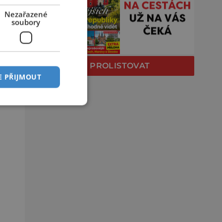
Nezařazené
soubory
PROLISTOVAT
E PŘIJMOUT