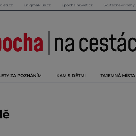
oleti.cz
EnigmaPlus.cz
EpochálníSvět.cz
SkutečnéPříběhy.
LETY ZA POZNÁNÍM
KAM S DĚTMI
TAJEMNÁ MÍSTA
dě