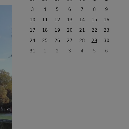
3
4
5
6
7
8
9
10
11
12
13
14
15
16
17
18
19
20
21
22
23
24
25
26
27
28
29
30
31
1
2
3
4
5
6