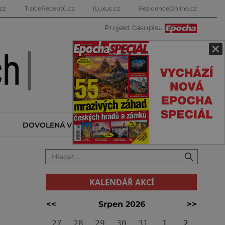
cz
TisíceReceptů.cz
iLuxus.cz
RezidenceOnline.cz
Projekt časopisu
×
DOVOLENÁ V ZAHRANIČÍ
KALENDÁŘ AKCÍ
KALENDÁŘ AKCÍ
<<
Srpen 2026
>>
27
28
29
30
31
1
2