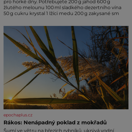
pro horké dny. Potřebujete 200 g jahod 600 g
žlutého melounu 100 ml sladkého dezertního vína
50 g cukru krystal 1 lžíci medu 200 g zakysané sm
epochaplus.cz
Rákos: Nenápadný poklad z mokřadů
Šumí ve větru na březích rybníků, ukrývá vodní