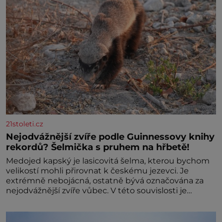
21stoleti.cz
Nejodvážnější zvíře podle Guinnessovy knihy
rekordů? Šelmička s pruhem na hřbetě!
Medojed kapský je lasicovitá šelma, kterou bychom
velikostí mohli přirovnat k českému jezevci. Je
extrémně nebojácná, ostatně bývá označována za
nejodvážnější zvíře vůbec. V této souvislosti je
dokonc