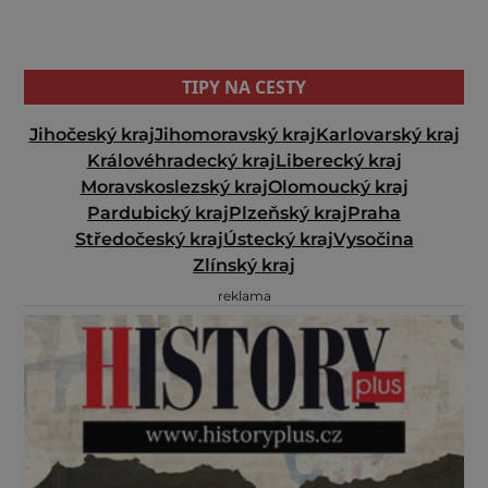
TIPY NA CESTY
Jihočeský kraj
Jihomoravský kraj
Karlovarský kraj
Královéhradecký kraj
Liberecký kraj
Moravskoslezský kraj
Olomoucký kraj
Pardubický kraj
Plzeňský kraj
Praha
Středočeský kraj
Ústecký kraj
Vysočina
Zlínský kraj
reklama