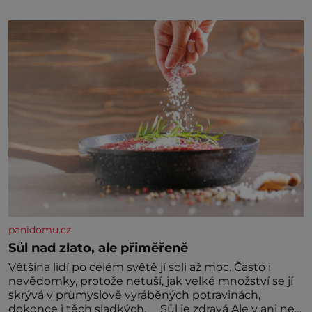
jednou z hlavních dramaturgických linií festivalu
židovské kultury ŠTETL FEST 2026. Některé návraty
nejsou jednoduché. Místa, která si člověk pamatuje z
rodinných vyprávění, už dávno
panidomu.cz
Sůl nad zlato, ale přiměřeně
Většina lidí po celém světě jí soli až moc. Často i
nevědomky, protože netuší, jak velké množství se jí
skrývá v průmyslově vyráběných potravinách,
dokonce i těch sladkých. Sůl je zdravá Ale v ani ne