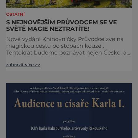
OSTATNÍ
S NEJNOVĚJŠÍM PRŮVODCEM SE VE
SVĚTĚ MAGIE NEZTRATÍTE!
Nové vydání Knihovničky Průvodce zve na
magickou cestu po stopách kouzel.
Tentokrát budeme poznávat nejen Česko, ale
zavítáme i k sousedům na Slovensko. O tom,
zobrazit více >>
že obě země jsou okouzlující, není pochyb,
brzy ale zjistíte, že čáry jsou v nich
zakořeněny hlouběji, než by se na první
pohled mohlo zdát. Která místa jsou tedy
spojena s kouzly a nadpřirozenem? Turistika
na koštěti Když temnou noc