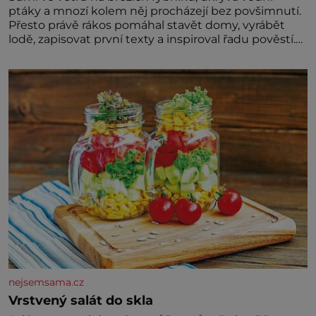
ptáky a mnozí kolem něj procházejí bez povšimnutí.
Přesto právě rákos pomáhal stavět domy, vyrábět
lodě, zapisovat první texty a inspiroval řadu pověstí.
Tato skromná, ale užitečná rostlina provází člověka
už tisíce let. Většina lidí vnímá rákos jen jako
obyčejnou kulisu letního koupání. Stačí se však
podívat
nejsemsama.cz
Vrstvený salát do skla