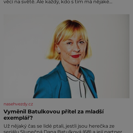
věcí na světě. Ale každý, kdo s tím má nějaké
zkušenosti, se zapřísahá, že pokud odpustíte,
znatelně se vám uleví. Když se ke mně doneslo, že si
manžel pořídil milenku,
nasehvezdy.cz
Vyměnil Batulkovou přítel za mladší
exemplář?
Už nějaký čas se lidé ptali, jestli jsou herečka ze
seriálu Slunečná Dana Batulková (68) a její partner,