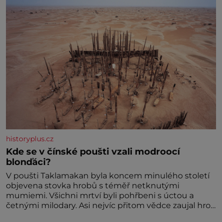
historyplus.cz
Kde se v čínské poušti vzali modroocí
blonďáci?
V poušti Taklamakan byla koncem minulého století
objevena stovka hrobů s téměř netknutými
mumiemi. Všichni mrtví byli pohřbeni s úctou a
četnými milodary. Asi nejvíc přitom vědce zaujal hrob
tříměsíčního chlapečka s modrou filcovou čapkou, z