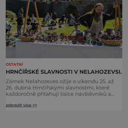
OSTATNÍ
HRNČÍŘSKÉ SLAVNOSTI V NELAHOZEVSI.
Zámek Nelahozeves ožije o víkendu 25. až
26. dubna Hrnčířskými slavnostmi, které
každoročně přitahují tisíce návštěvníků a
patří mezi největší akce svého druhu ve
zobrazit více >>
Středočeském kraji. Areál renesančního
zámku se na jeden víkend promění v živou
přehlídku tradičních řemesel, kde se
propojuje historie, řemeslná zručnost i