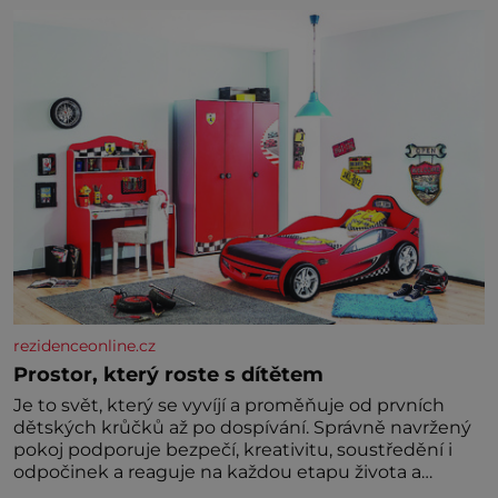
níž se draly blonďaté vlásky. Fakt, že jsou těla
dávných lidí nesmírně dobře zachovalá, přičítají
odborníci zdejším klimatickým podmínkám. Sucho,
prosolené písky a extrémně
rezidenceonline.cz
Prostor, který roste s dítětem
Je to svět, který se vyvíjí a proměňuje od prvních
dětských krůčků až po dospívání. Správně navržený
pokoj podporuje bezpečí, kreativitu, soustředění i
odpočinek a reaguje na každou etapu života a
specifické potřeby dítěte. Pro nejmenší je klíčová