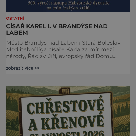
OSTATNÍ
CÍSAŘ KAREL I. V BRANDÝSE NAD
LABEM
Město Brandýs nad Labem-Stará Boleslav,
Modlitební liga císaře Karla za mír mezi
národy, Řád sv. Jiří, evropský řád Domu
habsbursko-lotrinského, Unie evropských
zobrazit více >>
vojensko-historických skupin a Národní
technické muzeum Vás zvou na 24. ročník
tradiční Audience u císaře Karla I. Audience
proběhne v sobotu 16. května v Brandýs nad
Labem-Staré Boleslavi. Akci již tradičně
zahájíme přivítáním historick