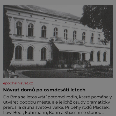
jednoduchost, měkkost a bezpečí, proto by pokoj
miminka měl působit především klidně a útulně.
Předškolní věk je
epochalnisvet.cz
Návrat domů po osmdesáti letech
Do Brna se letos vrátí potomci rodin, které pomáhaly
utvářet podobu města, ale jejichž osudy dramaticky
přerušila druhá světová válka. Příběhy rodů Placzek,
Löw-Beer, Fuhrmann, Kohn a Stiassni se stanou