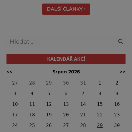
zábavný program pro celou rodinu. Otevřeno
DALŠÍ ČLÁNKY ›
bude také v blízkém interaktivním muz
KALENDÁŘ AKCÍ
<<
Srpen 2026
>>
27
28
29
30
31
1
2
3
4
5
6
7
8
9
10
11
12
13
14
15
16
17
18
19
20
21
22
23
24
25
26
27
28
29
30