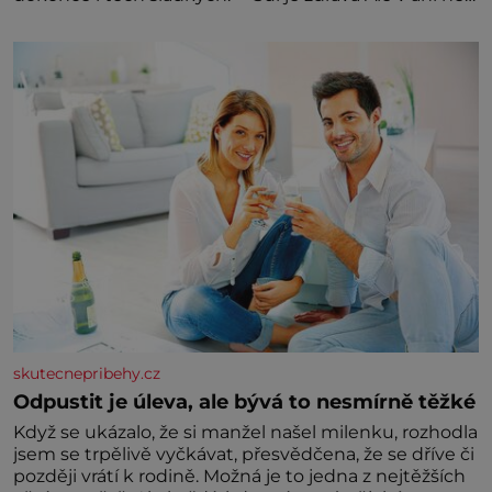
třetinovém množství, než je pro většinu populace
běžné. Její základní složky– sodík a chlór – jsou
zásadní pro správné hospodaření
skutecnepribehy.cz
Odpustit je úleva, ale bývá to nesmírně těžké
Když se ukázalo, že si manžel našel milenku, rozhodla
jsem se trpělivě vyčkávat, přesvědčena, že se dříve či
později vrátí k rodině. Možná je to jedna z nejtěžších