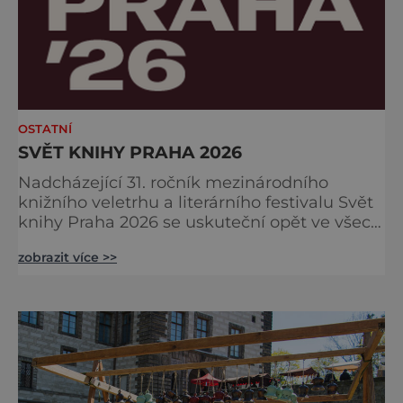
OSTATNÍ
SVĚT KNIHY PRAHA 2026
Nadcházející 31. ročník mezinárodního
knižního veletrhu a literárního festivalu Svět
knihy Praha 2026 se uskuteční opět ve všech
nově zrekonstruovaných Křižíkových
zobrazit více >>
pavilonech a v pavilonu na Bruselské cestě.
Programová část proběhne v areálu
Výstaviště, včetně exteriérových sálů
pojmenovaných po klasických českých
autorech a autorkách. Dramaturgie festivalu
v roce 2026 se zaměří na dvě hlavní tém