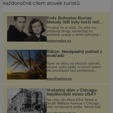
každoročně cílem stovek turistů.
Kněz Bohuslav Burian:
Metody StB byly horší než
gestapácké trýznění
Ponižují ho a mlátí. Do jídla mu
přidávají drogy, nenechají ho
pořádně vyspat a smrtí vyhrožují i
jeho nejbližším. Burian kruté týrání
historyplus.cz
nevydrží a estébákům podepíše
všechno, co po něm chtějí. Svým
pod
Rákos: Nenápadný poklad z
mokřadů
Šumí ve větru na březích rybníků,
ukrývá vodní ptáky a mnozí kolem
něj procházejí bez povšimnutí.
Přesto právě rákos pomáhal stavět
domy, vyrábět lodě, zapisovat první
epochaplus.cz
texty a inspiroval řadu pověstí.
Vražedný dům v Chicagu:
Nejděsivější místo USA?
Na rohu ulic West 63rd Street a
South Wallace Avenue v Chicagu
stojí nenápadná pošta. Nemá žádný
speciální nápis ani pamětní desku. A
epochalnisvet.cz