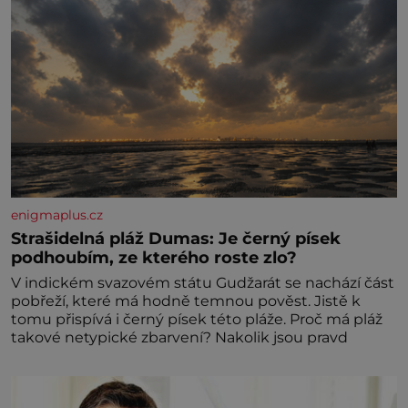
enigmaplus.cz
Strašidelná pláž Dumas: Je černý písek
podhoubím, ze kterého roste zlo?
V indickém svazovém státu Gudžarát se nachází část
pobřeží, které má hodně temnou pověst. Jistě k
tomu přispívá i černý písek této pláže. Proč má pláž
takové netypické zbarvení? Nakolik jsou pravd