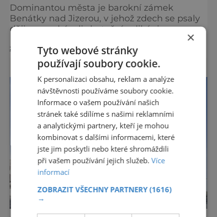
Dominantou města je barokní zámek
Benátky nad Jizerou, v jehož zdech se psaly
dějiny a pobývali skuteční velikáni.
×
Fenomenální dánský astronom Tycho Brahe
zobrazit více >>
Tyto webové stránky
tu prováděl svá slavná astronomická měření
a za zavřenými dveřmi laboratoří hledal
používají soubory cookie.
elixíry pro lidstvo. Došlo zde i k osudové
K personalizaci obsahu, reklam a analýze
spolupráci s jeho přítelem, slavným Janem
návštěvnosti používáme soubory cookie.
Keplerem. Tímto historickým setkáním je
Informace o vašem používání našich
inspirována i zážitková mobilní detek
stránek také sdílíme s našimi reklamními
a analytickými partnery, kteří je mohou
kombinovat s dalšími informacemi, které
jste jim poskytli nebo které shromáždili
při vašem používání jejich služeb.
Více
informací
ZOBRAZIT VŠECHNY PARTNERY
(1616)
→