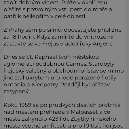
zapít dobrým vínem. Pláže v okolí jsou
písčité s pozvolným vstupem do moře a
patří k nejlepším v celé oblasti.
Z Prahy sem po silnici docestujete přibližně
za 18 hodin. Když zamíříte do vnitrozemí,
zastavte se ve Fréjus v údolí řeky Argens.
Dnes se St. Raphaël tvoří městskou
aglomeraci podobnou Cannes. Starobylý
fréjuský válečný a obchodní přístav se mimo
jiné stal úkrytem pro lodě poražené flotily
Antonia a Kleopatry. Později byl přístav
zasypaný.
Roku 1959 se po prudkých deštích protrhla
nad městem přehrada v Malpasset a ve
městě zahynulo 423 lidí. Zbytky římského
města včetně amfiteátru pro 10 tisíc lidí jsou