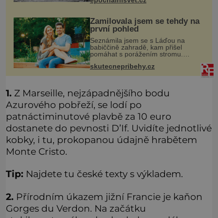
přesto prý místní zaměstnanci neradi
chodí do sklepa. Právě tady t
Zamilovala jsem se tehdy na
první pohled
Seznámila jsem se s Láďou na
babiččině zahradě, kam přišel
pomáhat s porážením stromu.
Babička mě před ním ale varovala…
skutecnepribehy.cz
Babička se mě často ptávala, kdy se
už konečně vdám. Dost mě to
deptalo,
1.
Z Marseille, nejzápadnějšího bodu
Azurového pobřeží, se lodí po
patnáctiminutové plavbě za 10 euro
dostanete do pevnosti D’If. Uvidíte jednotlivé
kobky, i tu, prokopanou údajně hrabětem
Monte Cristo.
Tip:
Najdete tu české texty s výkladem.
2.
Přírodním úkazem jižní Francie je kaňon
Gorges du Verdon. Na začátku