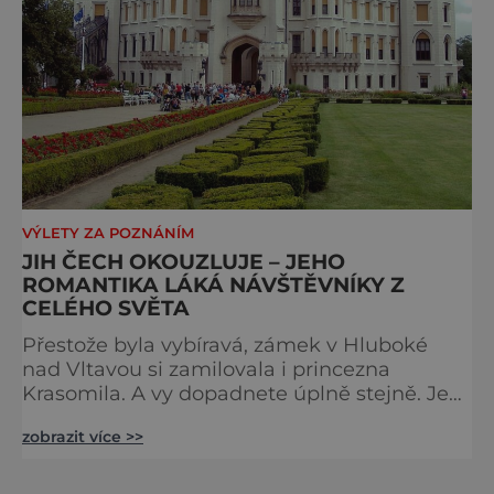
VÝLETY ZA POZNÁNÍM
JIH ČECH OKOUZLUJE – JEHO
ROMANTIKA LÁKÁ NÁVŠTĚVNÍKY Z
CELÉHO SVĚTA
Přestože byla vybíravá, zámek v Hluboké
nad Vltavou si zamilovala i princezna
Krasomila. A vy dopadnete úplně stejně. Je
totiž jedním z nejkrásnějších u nás. Vypadá
zobrazit více >>
jako nazdobený bílý dort na svatební tabuli.
Právě proto tam proudí desítky tisíc turistů.
Zámek, který najdete 9 kilometrů od