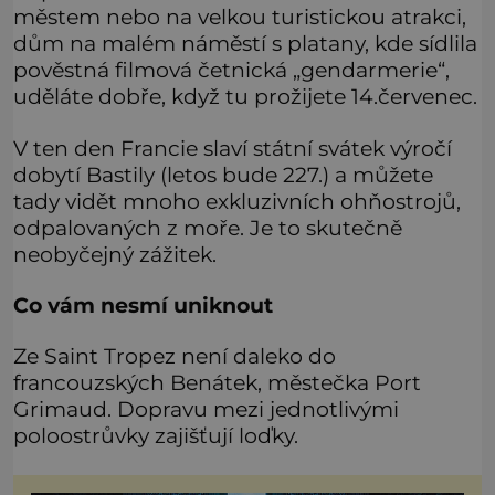
městem nebo na velkou turistickou atrakci,
dům na malém náměstí s platany, kde sídlila
pověstná filmová četnická „gendarmerie“,
uděláte dobře, když tu prožijete 14.červenec.
V ten den Francie slaví státní svátek výročí
dobytí Bastily (letos bude 227.) a můžete
tady vidět mnoho exkluzivních ohňostrojů,
odpalovaných z moře. Je to skutečně
neobyčejný zážitek.
Co vám nesmí uniknout
Ze Saint Tropez není daleko do
francouzských Benátek, městečka Port
Grimaud. Dopravu mezi jednotlivými
poloostrůvky zajišťují loďky.