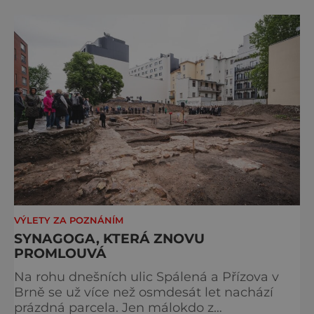
Evropě, vydat se na horské hřebeny, projet se
na koloběžce a den zakončit poznáváním
památek ve Velkých Losinách nebo v
termálním parku. [caption
id="attachment_92379" align="
VÝLETY ZA POZNÁNÍM
SYNAGOGA, KTERÁ ZNOVU
PROMLOUVÁ
Na rohu dnešních ulic Spálená a Přízova v
Brně se už více než osmdesát let nachází
prázdná parcela. Jen málokdo z