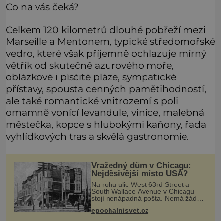
Co na vás čeká?
Celkem 120 kilometrů dlouhé pobřeží mezi
Marseille a Mentonem, typické středomořské
vedro, které však příjemně ochlazuje mírný
větřík od skutečně azurového moře,
oblázkové i písčité pláže, sympatické
přístavy, spousta cenných pamětihodností,
ale také romantické vnitrozemí s poli
omamně vonící levandule, vinice, malebná
městečka, kopce s hlubokými kaňony, řada
vyhlídkových tras a skvělá gastronomie.
Vražedný dům v Chicagu:
Nejděsivější místo USA?
Na rohu ulic West 63rd Street a
South Wallace Avenue v Chicagu
stojí nenápadná pošta. Nemá žádný
speciální nápis ani pamětní desku. A
epochalnisvet.cz
přesto prý místní zaměstnanci neradi
chodí do sklepa. Právě tady t