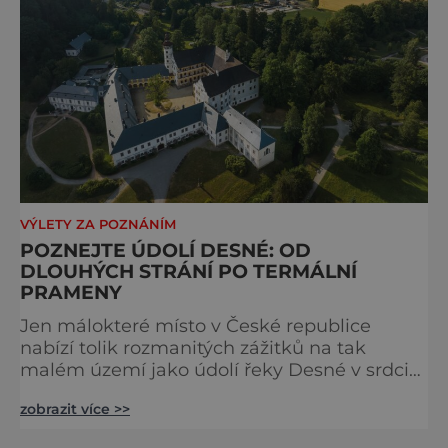
VÝLETY ZA POZNÁNÍM
POZNEJTE ÚDOLÍ DESNÉ: OD
DLOUHÝCH STRÁNÍ PO TERMÁLNÍ
PRAMENY
Jen málokteré místo v České republice
nabízí tolik rozmanitých zážitků na tak
malém území jako údolí řeky Desné v srdci
Jeseníků. Během jediného dne můžete
zobrazit více >>
nahlédnout do útrob jedné z
nejvýznamnějších vodních elektráren v