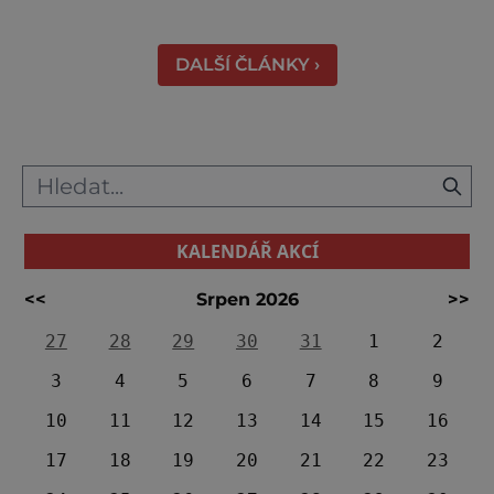
Českých Budějovic, byl inspirován anglickým
královským
DALŠÍ ČLÁNKY ›
KALENDÁŘ AKCÍ
<<
Srpen 2026
>>
27
28
29
30
31
1
2
3
4
5
6
7
8
9
10
11
12
13
14
15
16
17
18
19
20
21
22
23