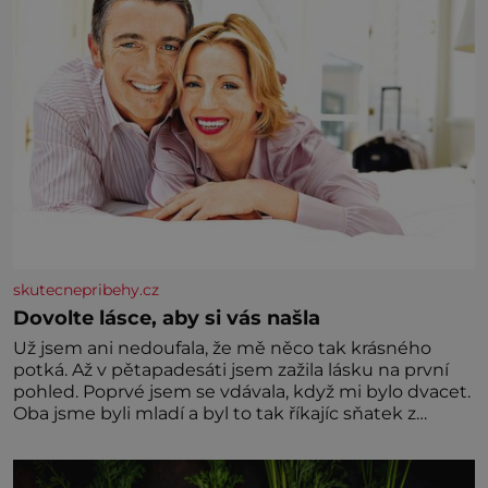
skutecnepribehy.cz
Dovolte lásce, aby si vás našla
Už jsem ani nedoufala, že mě něco tak krásného
potká. Až v pětapadesáti jsem zažila lásku na první
pohled. Poprvé jsem se vdávala, když mi bylo dvacet.
Oba jsme byli mladí a byl to tak říkajíc sňatek z
rozumu. Rodiče nás dali dohromady, Toník byl dobře
zaopatřený mladý muž. Manželství nám oběma moc
nesvědčilo, brzy jsme zjistili, že