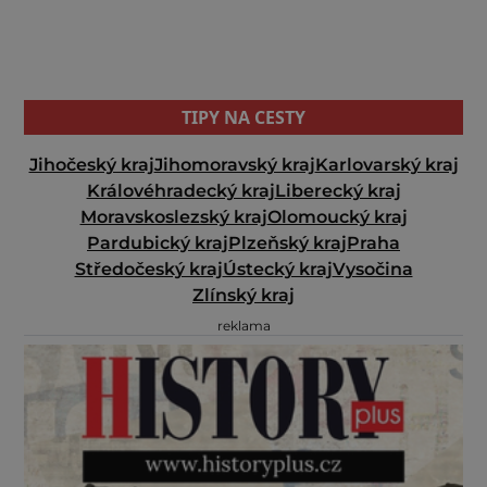
TIPY NA CESTY
Jihočeský kraj
Jihomoravský kraj
Karlovarský kraj
Královéhradecký kraj
Liberecký kraj
Moravskoslezský kraj
Olomoucký kraj
Pardubický kraj
Plzeňský kraj
Praha
Středočeský kraj
Ústecký kraj
Vysočina
Zlínský kraj
reklama