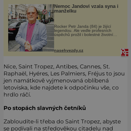
Nemoc Jandovi vzala syna i
manželku
Rocker Petr Janda (84) je žijící
legendou. Ale vedle profesních
úspěchů prožil i bolestné životní
zkoušky. Zpěvák Petr Janda (84),
frontman skupiny Olympic, je otcem
celkem pěti dětí. Přestože se můž
nasehvezdy.cz
Nice, Saint Tropez, Antibes, Cannes, St.
Raphaël, Hyéres, Les Palmiers, Fréjus to jsou
jen namátkově vyjmenovaná oblíbená
letoviska, kde najdete k odpočinku vše, co
hrdlo ráčí.
Po stopách slavných četníků
Zabloudíte-li třeba do Saint Tropez, abyste
se podívali na středověkou citadelu nad