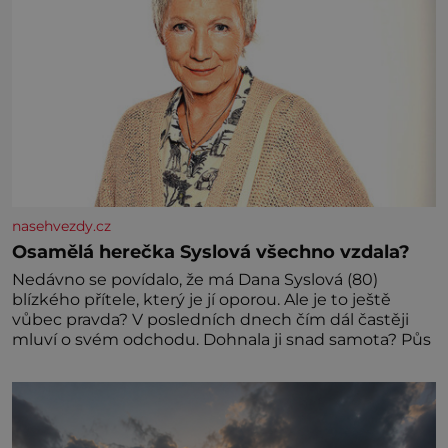
nasehvezdy.cz
Osamělá herečka Syslová všechno vzdala?
Nedávno se povídalo, že má Dana Syslová (80)
blízkého přítele, který je jí oporou. Ale je to ještě
vůbec pravda? V posledních dnech čím dál častěji
mluví o svém odchodu. Dohnala ji snad samota? Půs