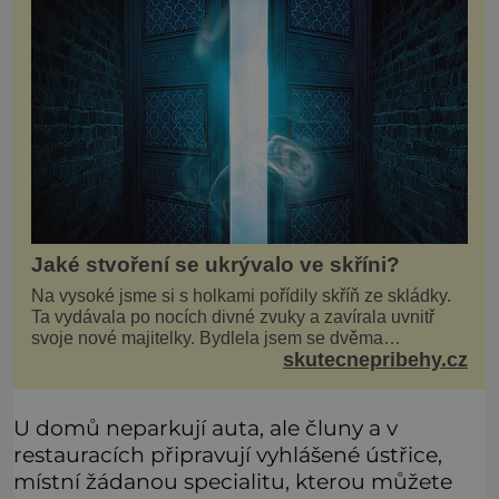
Jaké stvoření se ukrývalo ve skříni?
Na vysoké jsme si s holkami pořídily skříň ze skládky.
Ta vydávala po nocích divné zvuky a zavírala uvnitř
svoje nové majitelky. Bydlela jsem se dvěma
skutecnepribehy.cz
kamarádkami a bavilo nás zvelebovat si náš byt. Skoro
denně jsme tahaly domů různé kousky od babiček
nebo z bazaru, jako třeba staré zrcadlo a obrazy
U domů neparkují auta, ale čluny a v
restauracích připravují vyhlášené ústřice,
místní žádanou specialitu, kterou můžete