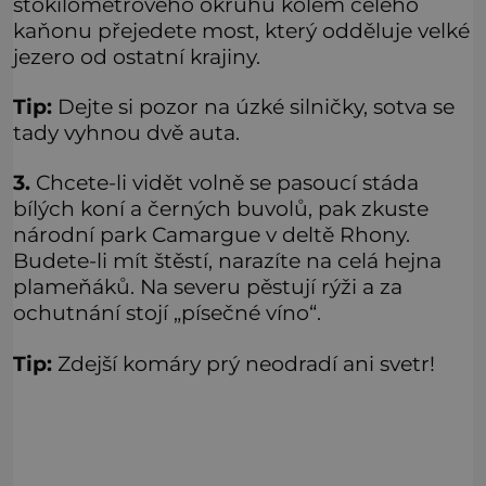
stokilometrového okruhu kolem celého
kaňonu přejedete most, který odděluje velké
jezero od ostatní krajiny.
Tip:
Dejte si pozor na úzké silničky, sotva se
tady vyhnou dvě auta.
3.
Chcete-li vidět volně se pasoucí stáda
bílých koní a černých buvolů, pak zkuste
národní park Camargue v deltě Rhony.
Budete-li mít štěstí, narazíte na celá hejna
plameňáků. Na severu pěstují rýži a za
ochutnání stojí „písečné víno“.
Tip:
Zdejší komáry prý neodradí ani svetr!