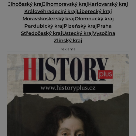
Jihočeský kraj
Jihomoravský kraj
Karlovarský kraj
Královéhradecký kraj
Liberecký kraj
Moravskoslezský kraj
Olomoucký kraj
Pardubický kraj
Plzeňský kraj
Praha
Středočeský kraj
Ústecký kraj
Vysočina
Zlínský kraj
reklama