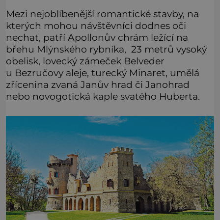
Mezi nejoblíbenější romantické stavby, na
kterých mohou návštěvníci dodnes oči
nechat, patří Apollonův chrám ležící na
břehu Mlýnského rybníka, 23 metrů vysoký
obelisk, lovecký zámeček Belveder
u Bezručovy aleje, turecký Minaret, umělá
zřícenina zvaná Janův hrad či Janohrad
nebo novogotická kaple svatého Huberta.