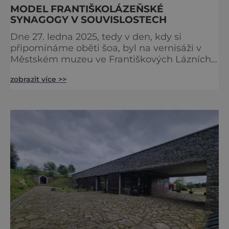
MODEL FRANTIŠKOLÁZEŇSKÉ
SYNAGOGY V SOUVISLOSTECH
Dne 27. ledna 2025, tedy v den, kdy si
připomínáme oběti šoa, byl na vernisáži v
Městském muzeu ve Františkových Lázních
představen model synagogy, která byla
zobrazit více >>
nacisty zničena v roce 1938. Do lázeňského
města se tak více než symbolicky vrátil
židovský svatostánek. Autorem modelu je
Bohuslav Karban z Aše. Připomeňme si nyní
některé události spojené s touto významnou
stavbou. [gallery ids="917