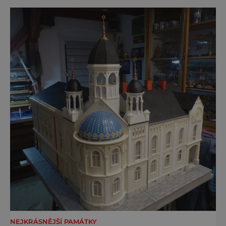
Ne že by tu nebyla. Ale mnoho lidí si jí
nevšimne, ani se jí kolonáda vlastně neříká.
Je to pro
NEJKRÁSNĚJŠÍ PAMÁTKY