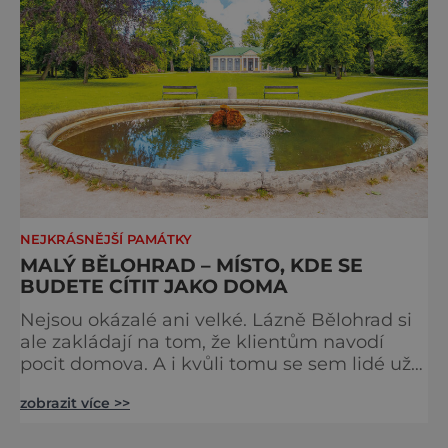
NEJKRÁSNĚJŠÍ PAMÁTKY
MALÝ BĚLOHRAD – MÍSTO, KDE SE
BUDETE CÍTIT JAKO DOMA
Nejsou okázalé ani velké. Lázně Bělohrad si
ale zakládají na tom, že klientům navodí
pocit domova. A i kvůli tomu se sem lidé už
zhruba 130 let rádi vracejí. Nejsou tu obří
zobrazit více >>
lázeňské koncerty ani velkolepé akce.
Dokonce tu nenajdete ani pravou kolonádu.