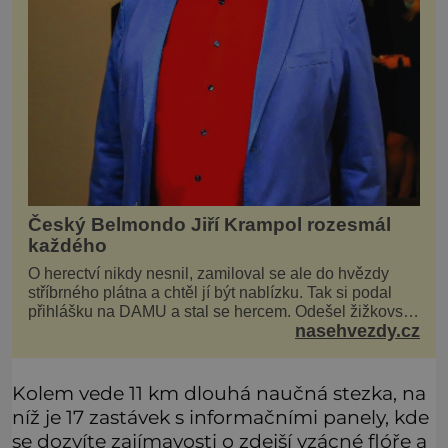
Český Belmondo Jiří Krampol rozesmál
každého
O herectví nikdy nesnil, zamiloval se ale do hvězdy
stříbrného plátna a chtěl jí být nablízku. Tak si podal
přihlášku na DAMU a stal se hercem. Odešel žižkovský
nasehvezdy.cz
matador, který všude rozdával humor, i když jemu
samotnému do smíchu zrovna nebylo. Do poslední
chvíle bojoval hlavně svým optimismem a vti
Kolem vede 11 km dlouhá naučná stezka, na
níž je 17 zastávek s informačními panely, kde
se dozvíte zajímavosti o zdejší vzácné flóře a