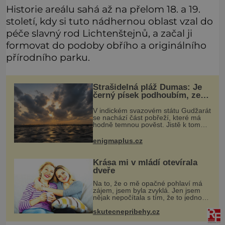
Historie areálu sahá až na přelom 18. a 19.
století, kdy si tuto nádhernou oblast vzal do
péče slavný rod Lichtenštejnů, a začal ji
formovat do podoby obřího a originálního
přírodního parku.
Strašidelná pláž Dumas: Je
černý písek podhoubím, ze
kterého roste zlo?
V indickém svazovém státu Gudžarát
se nachází část pobřeží, které má
hodně temnou pověst. Jistě k tomu
přispívá i černý písek této pláže.
Proč má pláž takové netypické
enigmaplus.cz
zbarvení? Nakolik jsou pravdivé
Krása mi v mládí otevírala
dveře
Na to, že o mě opačné pohlaví má
zájem, jsem byla zvyklá. Jen jsem
nějak nepočítala s tím, že to jednou
skončí a já zůstanu úplně sama.
Když mi bylo dvacet, rychle jsem
skutecnepribehy.cz
zjistila, že se svět usmívá mno