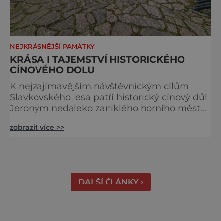
NEJKRÁSNĚJŠÍ PAMÁTKY
KRÁSA I TAJEMSTVÍ HISTORICKÉHO
CÍNOVÉHO DOLU
K nejzajímavějším návštěvnickým cílům
Slavkovského lesa patří historický cínový důl
Jeroným nedaleko zaniklého horního města
Čistá. Dolovat se v něm začalo už ve
zobrazit více >>
středověku. Národní kulturní památka je
dnes přístupná veřejnosti a hojně
vyhledávaná turisty, kteří si zde mohou učinit
poměrně konkrétní představu o namáhavé
práci tehdejších horníků. [gallery
DALŠÍ ČLÁNKY ›
ids="91631,91630,91632,91633,91634,91635,9