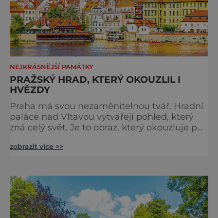
NEJKRÁSNĚJŠÍ PAMÁTKY
PRAŽSKÝ HRAD, KTERÝ OKOUZLIL I
HVĚZDY
Praha má svou nezaměnitelnou tvář. Hradní
paláce nad Vltavou vytvářejí pohled, který
zná celý svět. Je to obraz, který okouzluje po
staletí a nikdy nezevšední. Neexistuje snad
zobrazit více >>
jediný Čech, který by ho neznal. Pražský hrad
se objevuje na pohlednicích, ve filmech i na
fotkách. A kdo si plánuje výlet do naší
metropole, má ho na seznamu mí