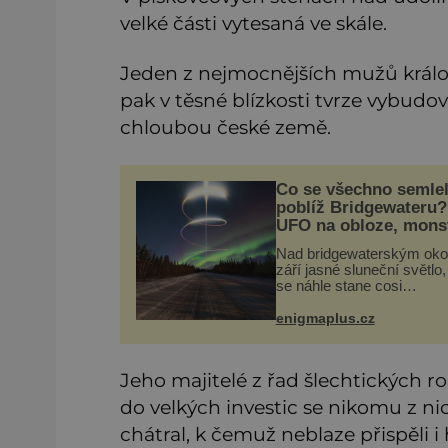
velké části vytesaná ve skále.
Jeden z nejmocnějších mužů králov
pak v těsné blízkosti tvrze vybudo
chloubou české země.
Co se všechno semle
poblíž Bridgewateru?
UFO na obloze, mons
bažinách!
Nad bridgewaterským oko
září jasné sluneční světlo
se náhle stane cosi
nečekaného. Dne 10. kvě
roku 1760 v deset hodin
enigmaplus.cz
dopoledne zde dojde k vů
prvnímu historicky dolož
přeletu UFO
Jeho majitelé z řad šlechtických r
do velkých investic se nikomu z ni
chátral, k čemuž neblaze přispěli i h