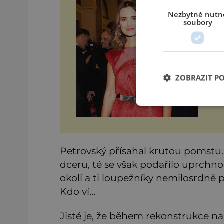
Ut
Nezbytně nutn
Sn
soubory
On
při
je
On
na
ZOBRAZIT P
Petrovský přísahal krutou pomstu
dceru, té se však podařilo uprchno
okolí a ti loupežníky nemilosrdně 
Kdo ví…
Jisté je, že během rekonstrukce na 