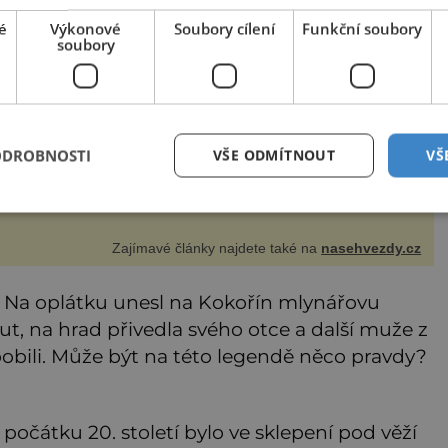
eče Brzobohaté za zpěvačkou?
é
Výkonové
Soubory cílení
Funkční soubory
ad tohle není konec našeho krásného páru! Hudebník
soubory
dřej Brzobohatý (42) totiž podle všeho až nebezpečně
lnul k jisté krásce, zpěvačce Sáře Milfajtové (33), která
dnou byla hostem v pořadu Inkognito, kde Ondřej účinkuje.
dřej Brzobohatý (42). Hned po natáčení prý za ní přišel s
bídkou, ž
ODROBNOSTI
VŠE ODMÍTNOUT
VŠ
Zajímavé články najdete také na
nasehvezdy.cz
. Na oplátku unesl na Kokořín mlynářovu
ut, na hrad přivedla svého otce a další muže z
pobili. Může být na této legendě něco pravdy?
počátku 20. století bylo ve sklepení pod věží