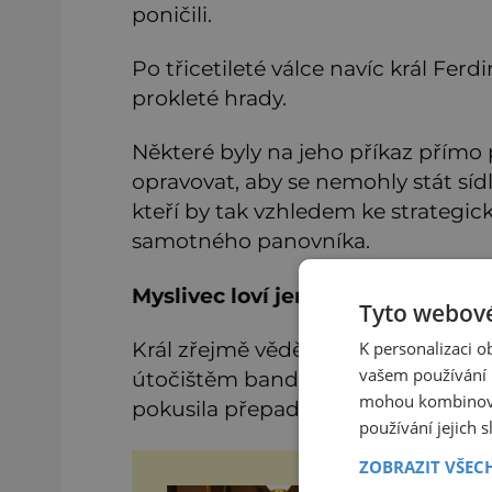
poničili.
Po třicetileté válce navíc král Ferd
prokleté hrady.
Některé byly na jeho příkaz přímo 
opravovat, aby se nemohly stát sí
kteří by tak vzhledem ke strategic
samotného panovníka.
Myslivec loví jenom v noci
Tyto webové
Král zřejmě věděl, co dělá. Podle leg
K personalizaci 
vašem používání n
útočištěm bandy loupežníka Petrovs
mohou kombinovat
pokusila přepadnout nedaleký mlýn
používání jejich 
ZOBRAZIT VŠEC