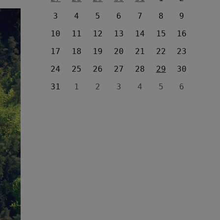
3
4
5
6
7
8
9
10
11
12
13
14
15
16
17
18
19
20
21
22
23
24
25
26
27
28
29
30
31
1
2
3
4
5
6