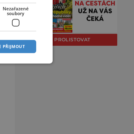
Nezařazené
soubory
PROLISTOVAT
E PŘIJMOUT