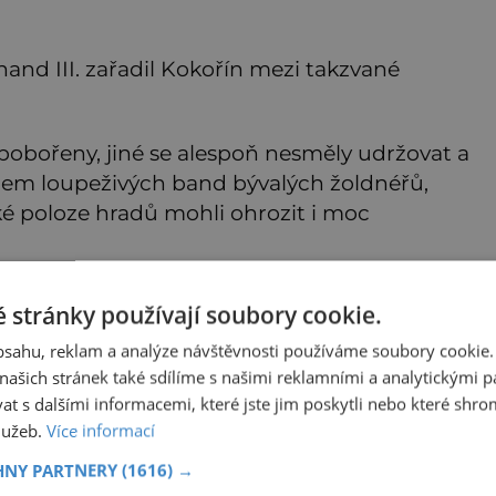
inand III. zařadil Kokořín mezi takzvané
pobořeny, jiné se alespoň nesměly udržovat a
dlem loupeživých band bývalých žoldnéřů,
ké poloze hradů mohli ohrozit i moc
 stránky používají soubory cookie.
end se zpustlý hrad v 17. století stal
obsahu, reklam a analýze návštěvnosti používáme soubory cookie.
ašich stránek také sdílíme s našimi reklamními a analytickými par
kého, která terorizovala celý kraj. Když se ale
 s dalšími informacemi, které jste jim poskytli nebo které shro
, mlynář se svými chasníky útočníky zahnali.
služeb.
Více informací
HNY PARTNERY
(1616) →