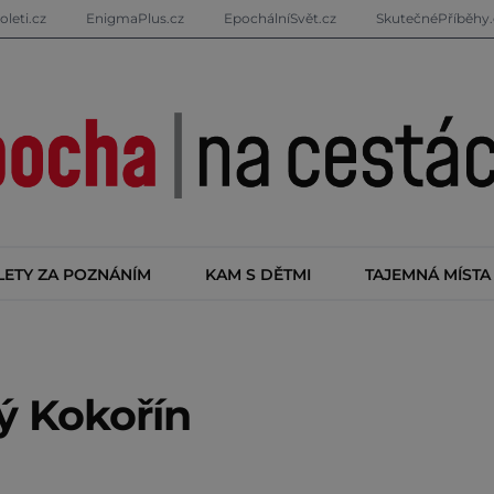
oleti.cz
EnigmaPlus.cz
EpochálníSvět.cz
SkutečnéPříběhy.
LETY ZA POZNÁNÍM
KAM S DĚTMI
TAJEMNÁ MÍSTA
 Kokořín