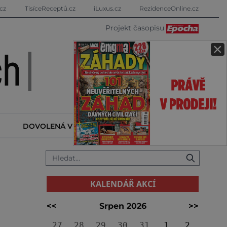
cz
TisíceReceptů.cz
iLuxus.cz
RezidenceOnline.cz
Projekt časopisu
×
DOVOLENÁ V ZAHRANIČÍ
KALENDÁŘ AKCÍ
KALENDÁŘ AKCÍ
<<
Srpen 2026
>>
27
28
29
30
31
1
2