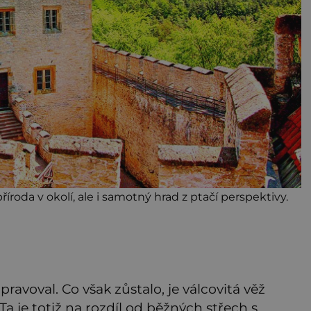
říroda v okolí, ale i samotný hrad z ptačí perspektivy.
ravoval. Co však zůstalo, je válcovitá věž
Ta je totiž na rozdíl od běžných střech s