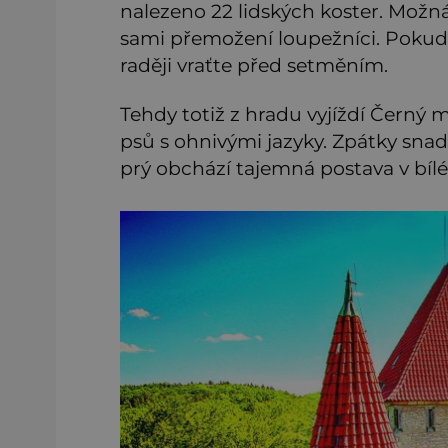
nalezeno 22 lidských koster. Možn
sami přemožení loupežníci. Pokud v
raději vraťte před setměním.
Tehdy totiž z hradu vyjíždí Černý
psů s ohnivými jazyky. Zpátky snad
prý obchází tajemná postava v bílém