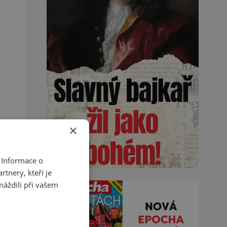
×
 Informace o
tnery, kteří je
máždili při vašem