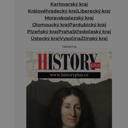
Karlovarský kraj
Královéhradecký kraj
Liberecký kraj
Moravskoslezský kraj
Olomoucký kraj
Pardubický kraj
Plzeňský kraj
Praha
Středočeský kraj
Ústecký kraj
Vysočina
Zlínský kraj
reklama