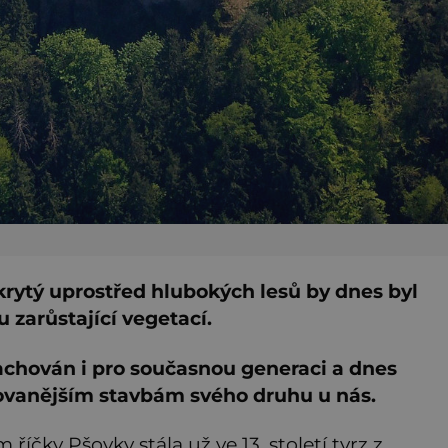
krytý uprostřed hlubokých lesů by dnes byl
 zarůstající vegetací.
achován i pro současnou generaci a dnes
vovanějším stavbám svého druhu u nás.
íčky Pšovky stála už ve 13. století tvrz z