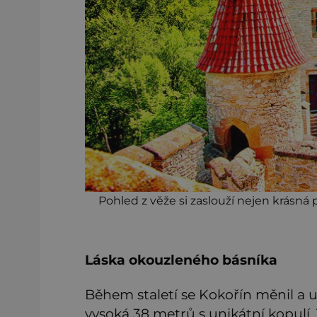
Pohled z věže si zaslouží nejen krásná p
Láska okouzleného básníka
Během staletí se Kokořín měnil a up
vysoká 38 metrů s unikátní kopulí. 