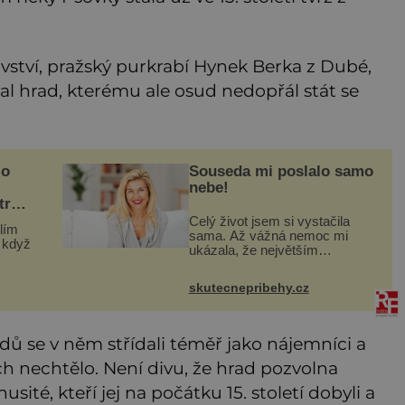
ství, pražský purkrabí Hynek Berka z Dubé,
val hrad, kterému ale osud nedopřál stát se
lo
Souseda mi poslalo samo
nebe!
tra v
Celý život jsem si vystačila
lím
sama. Až vážná nemoc mi
, když
ukázala, že největším
bohatstvím nejsou peníze ani
tna
vlastní byt, ale člověk, který je
skutecnepribehy.cz
ochotný podat pomocnou ruku.
bec
Vždycky jsem byla spíš
enému
samotářka.
odů se v něm střídali téměř jako nájemníci a
ch nechtělo. Není divu, že hrad pozvolna
usité, kteří jej na počátku 15. století dobyli a