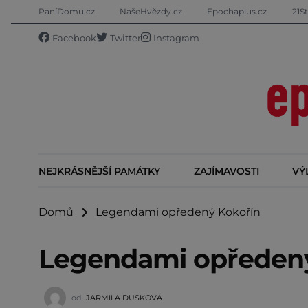
PaníDomu.cz
NašeHvězdy.cz
Epochaplus.cz
21St
Facebook
Twitter
Instagram
NEJKRÁSNĚJŠÍ PAMÁTKY
ZAJÍMAVOSTI
VÝ
Domů
Legendami opředený Kokořín
Legendami opředený
od
JARMILA DUŠKOVÁ