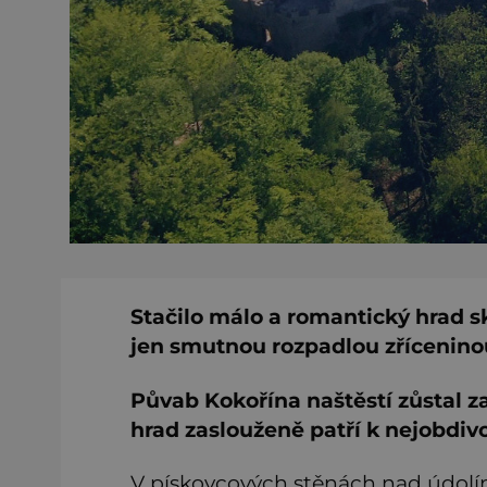
Stačilo málo a romantický hrad s
jen smutnou rozpadlou zříceninou
Půvab Kokořína naštěstí zůstal z
hrad zaslouženě patří k nejobdi
V pískovcových stěnách nad údolím ř