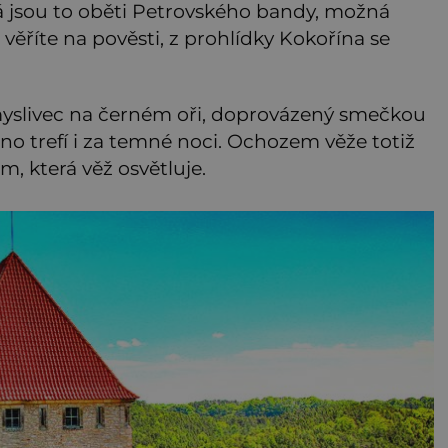
á jsou to oběti Petrovského bandy, možná
ěříte na pověsti, z prohlídky Kokořína se
 myslivec na černém oři, doprovázený smečkou
no trefí i za temné noci. Ochozem věže totiž
, která věž osvětluje.