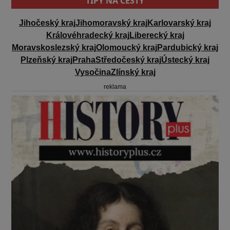
TIPY NA CESTY
Jihočeský kraj
Jihomoravský kraj
Karlovarský kraj
Královéhradecký kraj
Liberecký kraj
Moravskoslezský kraj
Olomoucký kraj
Pardubický kraj
Plzeňský kraj
Praha
Středočeský kraj
Ústecký kraj
Vysočina
Zlínský kraj
reklama