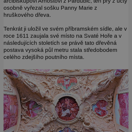
arcibiskupovi Arnoštovi z Pardubic, ten prý z úcty
osobně vyřezal sošku Panny Marie z
hruškového dřeva.
Tenkrát ji uložil ve svém příbramském sídle, ale v
roce 1611 zaujala své místo na Svaté Hoře a v
následujících stoletích se právě tato dřevěná
postava vysoká půl metru stala středobodem
celého zdejšího poutního místa.