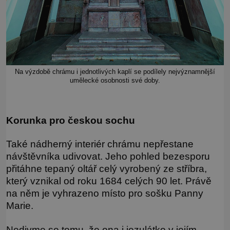
Na výzdobě chrámu i jednotlivých kaplí se podílely nejvýznamnější
umělecké osobnosti své doby.
Korunka pro českou sochu
Také nádherný interiér chrámu nepřestane
návštěvníka udivovat. Jeho pohled bezesporu
přitáhne tepaný oltář celý vyrobený ze stříbra,
který vznikal od roku 1684 celých 90 let. Právě
na něm je vyhrazeno místo pro sošku Panny
Marie.
Nedivme se tomu, že ona i jezulátko v jejím