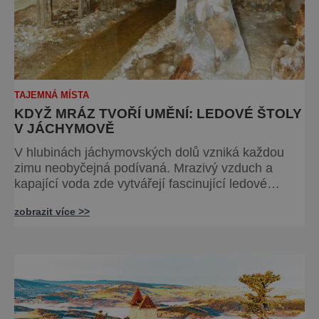
TAJEMNÁ MÍSTA
KDYŽ MRÁZ TVOŘÍ UMĚNÍ: LEDOVÉ ŠTOLY
V JÁCHYMOVĚ
V hlubinách jáchymovských dolů vzniká každou
zimu neobyčejná podívaná. Mrazivý vzduch a
kapající voda zde vytvářejí fascinující ledové
útvary připomínající křišťálové sochy. Toto
zobrazit více >>
jedinečné „ledové království“ však s příchodem
jara rychle mizí – a zůstávají po něm jen fotografie
a vzpomínky. Zima dokáže v přírodě vytvářet n