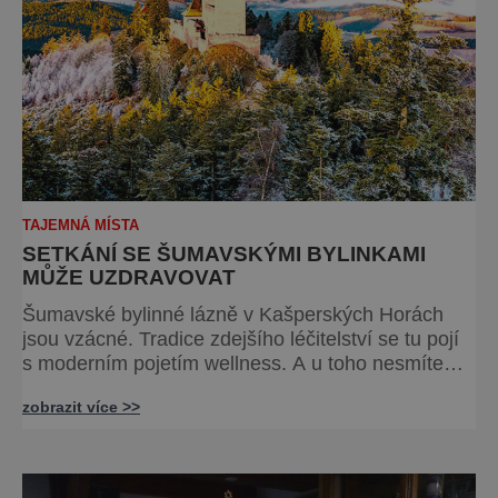
TAJEMNÁ MÍSTA
SETKÁNÍ SE ŠUMAVSKÝMI BYLINKAMI
MŮŽE UZDRAVOVAT
Šumavské bylinné lázně v Kašperských Horách
jsou vzácné. Tradice zdejšího léčitelství se tu pojí
s moderním pojetím wellness. A u toho nesmíte
chybět. Jsou naprosto výjimečné a přitom vlastně
zobrazit více >>
totálně obyčejné. Na nic speciálního si nehrají
a právě proto lidi okouzlují. Bylinné lázně leží
přímo v historickém centru městečka nedaleko
řeky Otavy, po