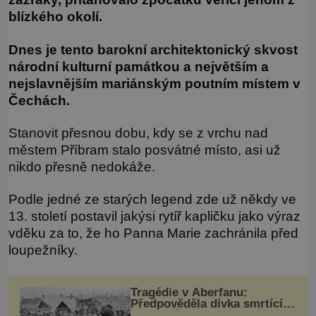
blízkého okolí.
Dnes je tento barokní architektonický skvost
národní kulturní památkou a největším a
nejslavnějším mariánským poutním místem v
Čechách.
Stanovit přesnou dobu, kdy se z vrchu nad
městem Příbram stalo posvátné místo, asi už
nikdo přesně nedokáže.
Podle jedné ze starých legend zde už někdy ve
13. století postavil jakýsi rytíř kapličku jako výraz
vděku za to, že ho Panna Marie zachránila před
loupežníky.
Tragédie v Aberfanu:
Předpověděla dívka smrtící
sesuv půdy?