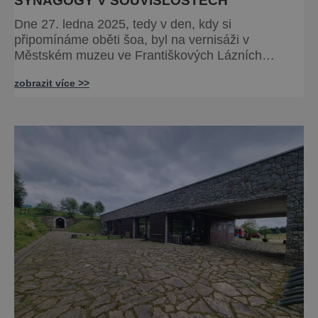
SYNAGOGY V SOUVISLOSTECH
Dne 27. ledna 2025, tedy v den, kdy si
připomínáme oběti šoa, byl na vernisáži v
Městském muzeu ve Františkových Lázních
představen model synagogy, která byla nacisty
zobrazit více >>
zničena v roce 1938. Do lázeňského města se tak
více než symbolicky vrátil židovský svatostánek.
Autorem modelu je Bohuslav Karban z Aše.
Připomeňme si nyní některé události spojené s
touto významnou stavbou. [gallery ids="917