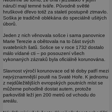
náručí mají temné tváře. Původně světlé
hruškové dřevo totiž za staletí postupně ztmavlo.
Soška je tradičně oblékána do speciálně ušitých
úborů.
Jeden z nich věnovala sošce i sama panovnice
Marie Terezie a obětovala na to část svých
svatebních šatů. Sošce se v roce 1732 dostalo
málo vídané cti – po posouzení všech
vykonaných zázraků byla oficiálně korunována.
Slavnost výročí korunovace od té doby patří mezi
nejvýznamnější poutě na Svaté Hoře. K jednomu
z nejdůležitějších evropských poutních míst se
můžeme pohodlně dostat autem, protože
parkoviště leží jen 200 metrů od vchodu do
areálu.