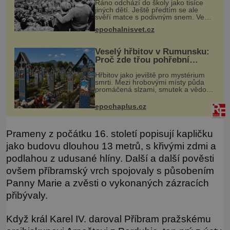
Ráno odchází do školy jako tisíce
jiných dětí. Ještě předtím se ale
svěří matce s podivným snem. Ve
škole, kterou dobře zná, tentokrát
epochalnisvet.cz
nevidí budovu ani spolužáky. Místo
nich se před ní tyčí cosi temn
Veselý hřbitov v Rumunsku:
Proč zde třou pohřební
plačky bídu s nouzí?
Hřbitov jako jeviště pro mystérium
smrti. Mezi hrobovými místy půda
promáčená slzami, smutek a vědomí
konečnosti lidské existence. Jsou ale
výjimky, kde pohřební plačky smutně
epochaplus.cz
žmoulají kapesníky nikol
Prameny z počátku 16. století popisují kapličku
jako budovu dlouhou 13 metrů, s křivými zdmi a
podlahou z udusané hlíny. Další a další pověsti
ovšem příbramský vrch spojovaly s působením
Panny Marie a zvěsti o vykonaných zázracích
přibývaly.
Když král Karel IV. daroval Příbram pražskému