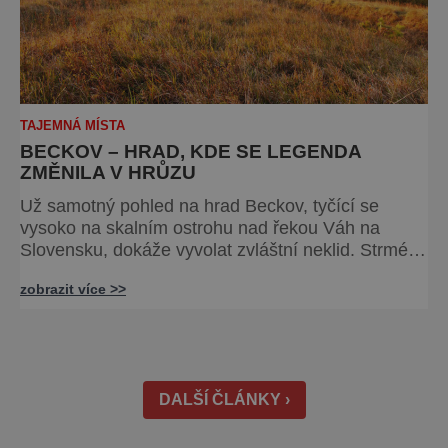
TAJEMNÁ MÍSTA
BECKOV – HRAD, KDE SE LEGENDA
ZMĚNILA V HRŮZU
Už samotný pohled na hrad Beckov, tyčící se
vysoko na skalním ostrohu nad řekou Váh na
Slovensku, dokáže vyvolat zvláštní neklid. Strmé
hradby, z nichž se otevírá dechberoucí výhled do
zobrazit více >>
krajiny, se staly i svědky tragédie – právě odsud
měl jeden z prvních pánů hradu ukončit svůj život.
K hradu se váže celá řada pověstí a u většiny
z nich najdeme nějaké to zrnko pravdy. Většina
z nich vypráví o t
DALŠÍ ČLÁNKY ›