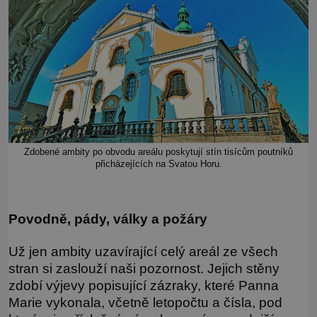
Zdobené ambity po obvodu areálu poskytují stín tisícům poutníků
přicházejících na Svatou Horu.
Povodně, pády, války a požáry
Už jen ambity uzavírající celý areál ze všech
stran si zaslouží naši pozornost. Jejich stěny
zdobí výjevy popisující zázraky, které Panna
Marie vykonala, včetně letopočtu a čísla, pod