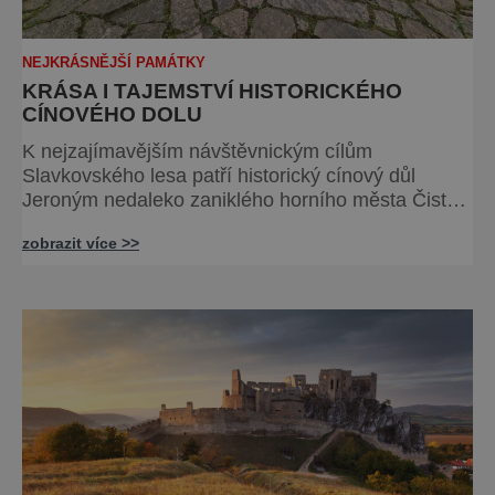
NEJKRÁSNĚJŠÍ PAMÁTKY
KRÁSA I TAJEMSTVÍ HISTORICKÉHO
CÍNOVÉHO DOLU
K nejzajímavějším návštěvnickým cílům
Slavkovského lesa patří historický cínový důl
Jeroným nedaleko zaniklého horního města Čistá.
Dolovat se v něm začalo už ve středověku.
zobrazit více >>
Národní kulturní památka je dnes přístupná
veřejnosti a hojně vyhledávaná turisty, kteří si zde
mohou učinit poměrně konkrétní představu o
namáhavé práci tehdejších horníků. [gallery
ids="91631,91630,91632,91633,91634,91635,9