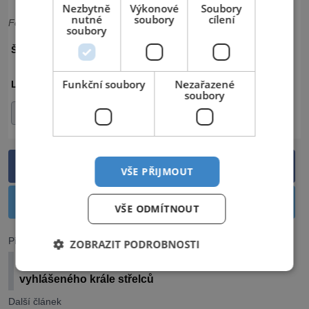
Nezbytně
Výkonové
Soubory
nutné
soubory
cílení
Foto: Shutterstock
soubory
PŘÍBRAM
SVATÁ HORA
ŠTÍTKY:
Funkční soubory
Nezařazené
ČESKO
OKRES PŘÍBRAM
LOKALITA:
soubory
STŘEDOČESKÝ KRAJ
Sdílet na Facebooku
VŠE PŘIJMOUT
Sdílet na Twitteru
VŠE ODMÍTNOUT
Předchozí článek
ZOBRAZIT PODROBNOSTI
Zámek Konopiště: Rezidence milovníka pokroku a
vyhlášeného krále střelců
Další článek