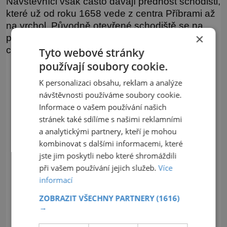
Návštěvníci však často dávají přednost schodišti,
které už od roku 1658 vede z centra Příbrami až
na vrchol. Původně otevřené schodiště se na
×
počátku 18. století dočkalo zastřešení a poutníci
cestu po něm tradičně absolvovali vkleče.
Tyto webové stránky
používají soubory cookie.
K personalizaci obsahu, reklam a analýze
návštěvnosti používáme soubory cookie.
Informace o vašem používání našich
stránek také sdílíme s našimi reklamními
a analytickými partnery, kteří je mohou
kombinovat s dalšími informacemi, které
jste jim poskytli nebo které shromáždili
při vašem používání jejich služeb.
Více
informací
ZOBRAZIT VŠECHNY PARTNERY
(1616)
→