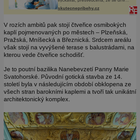
či později vrátí k rodině. Možná je to
skutecnepribehy.cz
jedna z nejtěžších věcí na světě. Ale
každý, kdo s tím
V rozích ambitů pak stojí čtveřice osmibokých
kaplí pojmenovaných po městech – Plzeňská,
Pražská, Mníšecká a Březnická. Srdcem areálu
však stojí na vyvýšené terase s balustrádami, na
kterou vede čtveřice schodišť.
Je to poutní bazilika Nanebevzetí Panny Marie
Svatohorské. Původní gotická stavba ze 14.
století byla v následujícím období obklopena ze
všech stran barokními kaplemi a tvoří tak unikátní
architektonický komplex.