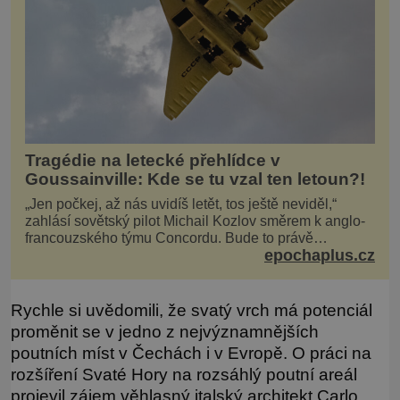
Tragédie na letecké přehlídce v
Goussainville: Kde se tu vzal ten letoun?!
„Jen počkej, až nás uvidíš letět, tos ještě neviděl,“
zahlásí sovětský pilot Michail Kozlov směrem k anglo-
francouzského týmu Concordu. Bude to právě
epochaplus.cz
konkurenční boj, co bude stát za smrtí celé 6členné
posádky Tupoleva Tu-144, zničením několika domů,
usmrcením 8 lidí na zemi (z toho 3 dětí) a 60 váž
Rychle si uvědomili, že svatý vrch má potenciál
proměnit se v jedno z nejvýznamnějších
poutních míst v Čechách i v Evropě. O práci na
rozšíření Svaté Hory na rozsáhlý poutní areál
projevil zájem věhlasný italský architekt Carlo