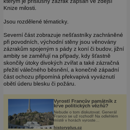
kterým je příslušný zázrak zapsán ve zdejší
Knize milosti.
Jsou rozdělené tématicky.
Severní část zobrazuje nešťastníky zachráněné
při povodních, východní stěny jsou věnovány
zázrakům spojeným s pády z koní či budov, jižní
ambity se zaměřují na případy, kdy šťastně
skončily útoky divokých zvířat a také zázračná
přežití válečného běsnění, a konečně západní
část ochozu připomíná překvapivá vyváznutí
obětí úderu blesku či požáru.
Vyrostl Francův památník z
krve politických vězňů?
Nebude o tom diskutovat. Generál
Franco se už rozhodl! Na odlehlém
místě v horách vyroste
monumentální památník jako pocta
historyplus.cz
všem frankistům i republikánům. S