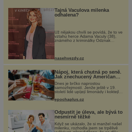
tím, kdo ho vybuduje, si španělský
diktátor
Tajná Vaculova milenka
odhalena?
Už nějakou chvíli se povídá, že to ve
vztahu herce Adama Vaculy (38),
známého z kriminálky Odznak
Vysočina, pořádně skřípe. A teď je
zřejmě jasné proč. Během natáčení
filmu Dřevorubec se měl sblížit
nasehvezdy.cz
Nápoj, která chutná po seně.
Jak znechucený Američan
vymyslel brčko
Dnes je brčko naprostou
samozřejmostí. Jenže ještě v 19.
století lidé upíjejí limonády i koktejly
dutými stébly žita nebo žitné slámy.
epochaplus.cz
Fungují sice dobře, mají ale jednu
nepříjemnou vlastnost po chvíl
Odpustit je úleva, ale bývá to
nesmírně těžké
Když se ukázalo, že si manžel našel
milenku, rozhodla jsem se trpělivě
vyčkávat, přesvědčena, že se dříve