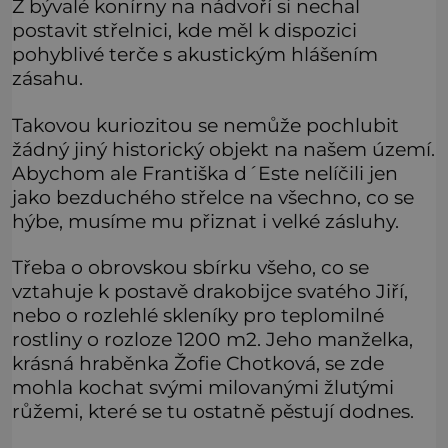
Z bývalé konírny na nádvoří si nechal
postavit střelnici, kde měl k dispozici
pohyblivé terče s akustickým hlášením
zásahu.
Takovou kuriozitou se nemůže pochlubit
žádný jiný historický objekt na našem území.
Abychom ale Františka d´Este nelíčili jen
jako bezduchého střelce na všechno, co se
hýbe, musíme mu přiznat i velké zásluhy.
Třeba o obrovskou sbírku všeho, co se
vztahuje k postavě drakobijce svatého Jiří,
nebo o rozlehlé skleníky pro teplomilné
rostliny o rozloze 1200 m2. Jeho manželka,
krásná hraběnka Žofie Chotková, se zde
mohla kochat svými milovanými žlutými
růžemi, které se tu ostatně pěstují dodnes.