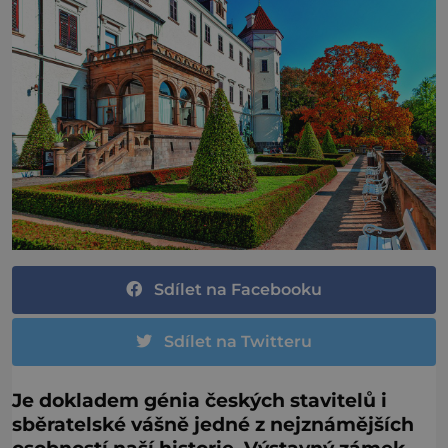
Sdílet na Facebooku
Sdílet na Twitteru
Je dokladem génia českých stavitelů i
sběratelské vášně jedné z nejznámějších