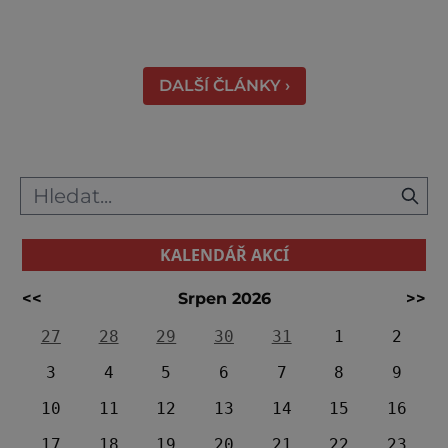
dnes přístupná veřejnosti a hojně
vyhledávaná turisty, kteří si zde mohou učinit
poměrně konkrétní představu o namáhavé
práci tehdejších horníků. [gallery
DALŠÍ ČLÁNKY ›
ids="91631,91630,91632,91633,91634,91635,9
KALENDÁŘ AKCÍ
<<
Srpen 2026
>>
27
28
29
30
31
1
2
3
4
5
6
7
8
9
10
11
12
13
14
15
16
17
18
19
20
21
22
23