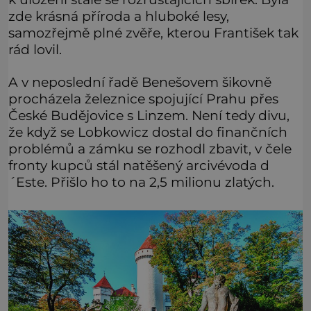
zde krásná příroda a hluboké lesy,
samozřejmě plné zvěře, kterou František tak
rád lovil.
A v neposlední řadě Benešovem šikovně
procházela železnice spojující Prahu přes
České Budějovice s Linzem. Není tedy divu,
že když se Lobkowicz dostal do finančních
problémů a zámku se rozhodl zbavit, v čele
fronty kupců stál natěšený arcivévoda d
´Este. Přišlo ho to na 2,5 milionu zlatých.