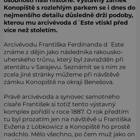
osobností naší historie. Výstavný zámek
Konopiště s rozlehlým parkem se i dnes do
nejmenšího detailu důsledně drží podoby,
kterou mu arcivévoda d´Este vtiskl před
více než stoletím.
Arcivévodu Františka Ferdinanda d´Este
známe z dějin jako následníka rakousko-
uherského trůnu, který byl zavražděn při
atentátu v Sarajevu. Seznámit se s ním ze
zcela jiné stránky můžeme při návštěvě
zámku Konopiště na okraji Benešova.
Právě arcivévoda a synovec samotného
císaře František si totiž tento výstavný
komplex pořídil v roce 1887. O rok předtím
tu byl prozatím jen na návštěvě u Františka
Evžena z Lobkowicz a Konopiště ho prostě
nadchlo. Mělo všechno, po čem muž jako on