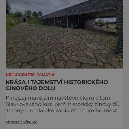
NEJKRÁSNĚJŠÍ PAMÁTKY
KRÁSA I TAJEMSTVÍ HISTORICKÉHO
CÍNOVÉHO DOLU
K nejzajímavějším návštěvnickým cílům
Slavkovského lesa patří historický cínový důl
Jeroným nedaleko zaniklého horního města
Čistá. Dolovat se v něm začalo už ve
zobrazit více >>
středověku. Národní kulturní památka je