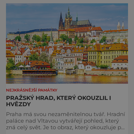
večer plný historie, hudby, tajemství i
dobrodružství pro malé i velké návštěvníky.
Málokdo ví, že dnešní kos
NEJKRÁSNĚJŠÍ PAMÁTKY
PRAŽSKÝ HRAD, KTERÝ OKOUZLIL I
HVĚZDY
Praha má svou nezaměnitelnou tvář. Hradní
paláce nad Vltavou vytvářejí pohled, který
zná celý svět. Je to obraz, který okouzluje po
staletí a nikdy nezevšední. Neexistuje snad