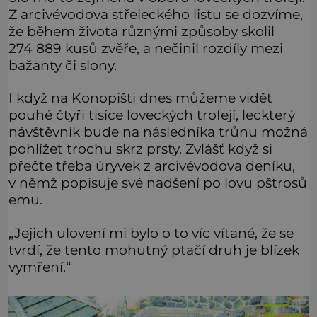
Z arcivévodova střeleckého listu se dozvíme,
že během života různými způsoby skolil
274 889 kusů zvěře, a nečinil rozdíly mezi
bažanty či slony.
I když na Konopišti dnes můžeme vidět
pouhé čtyři tisíce loveckých trofejí, leckterý
návštěvník bude na následníka trůnu možná
pohlížet trochu skrz prsty. Zvlášť když si
přečte třeba úryvek z arcivévodova deníku,
v němž popisuje své nadšení po lovu pštrosů
emu.
„Jejich ulovení mi bylo o to víc vítané, že se
tvrdí, že tento mohutný ptačí druh je blízek
vymření.“