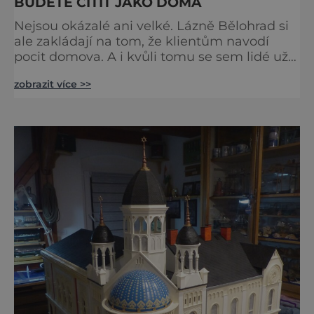
BUDETE CÍTIT JAKO DOMA
Nejsou okázalé ani velké. Lázně Bělohrad si
ale zakládají na tom, že klientům navodí
pocit domova. A i kvůli tomu se sem lidé už
zhruba 130 let rádi vracejí. Nejsou tu obří
zobrazit více >>
lázeňské koncerty ani velkolepé akce.
Dokonce tu nenajdete ani pravou kolonádu.
Ne že by tu nebyla. Ale mnoho lidí si jí
nevšimne, ani se jí kolonáda vlastně neříká.
Je to pro