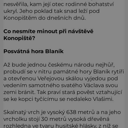
nesvěřila, kam její otec rodinné bohatství
ukryl. Jeho poklad tak snad leží pod
Konopištěm do dnešních dnů.
Co nesmíte minout při návštěvě
Konopiště?
Posvátná hora Blaník
Až bude jednou českému národu nejhůř,
probudí se v nitru památné hory Blaník rytíři
a otevřenou Veřejovou skálou vyjedou pod
vedením samotného svatého Václava svou
zemi bránit. Tak praví stará pověst vztahující
se ke kopci tyčícímu se nedaleko Vlašimi.
Skalnatý vrch je vysoký 638 metrů a na jeho
vrcholku stojí 30 metrů vysoká dřevěná
rozhledna ve tvaru husitské hlásky, z níž se