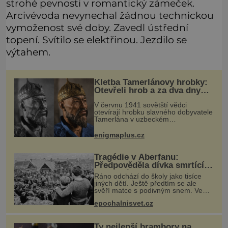
strohé pevnosti v romantický zámeček.
Arcivévoda nevynechal žádnou technickou
vymoženost své doby. Zavedl ústřední
topení. Svítilo se elektřinou. Jezdilo se
výtahem.
Kletba Tamerlánovy hrobky:
Otevřeli hrob a za dva dny
začala invaze do SSSR.
V červnu 1941 sovětští vědci
Náhoda, nebo varování?
otevírají hrobku slavného dobyvatele
Tamerlána v uzbeckém
Samarkandu. O dva dny později
nacistické Německo zahajuje operaci
enigmaplus.cz
Barbarossa a napadá Sovětský svaz.
Shoda dat je
Tragédie v Aberfanu:
Předpověděla dívka smrtící
sesuv půdy?
Ráno odchází do školy jako tisíce
jiných dětí. Ještě předtím se ale
svěří matce s podivným snem. Ve
škole, kterou dobře zná, tentokrát
epochalnisvet.cz
nevidí budovu ani spolužáky. Místo
nich se před ní tyčí cosi temn
Ty nejlepší brambory na