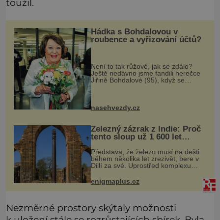
toužil.
Hádka s Bohdalovou v
roubence a vyřizování účtů?
Není to tak růžové, jak se zdálo?
Ještě nedávno jsme fandili herečce
Jiřině Bohdalové (95), když se
povídalo, že snad tráví léto na své
roubené chalupě v Českém ráji s
přítelem, slovenským podnikatele
nasehvezdy.cz
Železný zázrak z Indie: Proč
tento sloup už 1 600 let
nezná rez?
Představa, že železo musí na dešti
během několika let zrezivět, bere v
Dillí za své. Uprostřed komplexu
Qutb stojí více než sedm metrů
vysoký železný sloup, který už
enigmaplus.cz
přibližně 1 600 let odolává počasí
Nezměrné prostory skýtaly možnosti
k uložení stále se rozrůstajících sbírek. Byla