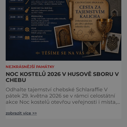
NEJKRÁSNĚJŠÍ PAMÁTKY
NOC KOSTELŮ 2026 V HUSOVĚ SBORU V
CHEBU
Odhalte tajemství chebské Schlaraffie V
pátek 29. května 2026 se v rámci celostátní
akce Noc kostelů otevřou veřejnosti i místa,
která běžně zůstávají skrytá. Jedním z
zobrazit více >>
nejzajímavějších bude bezesporu Husův
sbor Církve československé husitské v
Chebu (Vrbenského 14), který letos nabídne