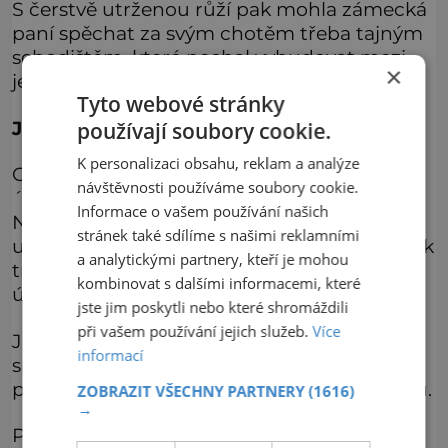
S čerstvě utrženou růží pak mohla zámecká
paní spěchat za svým chotěm třeba tajným
schodištěm, které nechal vybudovat mezi
×
jejími pokoji a svou věžní pracovnou.
Tyto webové stránky
Jak zaplnit zámecký příkop
používají soubory cookie.
K personalizaci obsahu, reklam a analýze
Od dob arcivévody Františka Ferdinanda d
návštěvnosti používáme soubory cookie.
´Este se Konopiště už zásadně nezměnilo.
Informace o vašem používání našich
Naopak, dnes se jeho správci snaží objekt
stránek také sdílíme s našimi reklamními
uchovat právě v té podobě, které jí následník
a analytickými partnery, kteří je mohou
trůnu vtiskl. Vyžaduje to takřka nadlidské
kombinovat s dalšími informacemi, které
úsilí.
jste jim poskytli nebo které shromáždili
při vašem používání jejich služeb.
Více
Jen park s růžovou zahradou vyhlášený
informací
spolu se zámkem Národní kulturní
památkou se rozkládá na ploše 340 hektarů.
ZOBRAZIT VŠECHNY PARTNERY
(1616)
→
Pečovat je také třeba o památnou křížovou