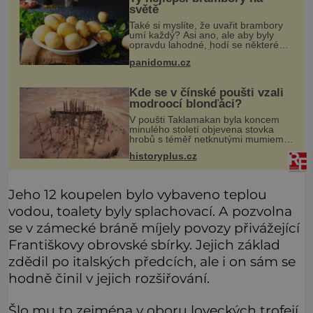
světě
Také si myslíte, že uvařit brambory
umí každý? Asi ano, ale aby byly
opravdu lahodné, hodí se některé
jednoduché triky. Že jsou různé
panidomu.cz
varné typy od A, tedy na saláty, po D
na kaši, určitě víte, takže
Kde se v čínské poušti vzali
modroocí blonďáci?
V poušti Taklamakan byla koncem
minulého století objevena stovka
hrobů s téměř netknutými mumiemi.
Všichni mrtví byli pohřbeni s úctou a
historyplus.cz
četnými milodary. Asi nejvíc přitom
vědce zaujal hrob tříměsíčn
Jeho 12 koupelen bylo vybaveno teplou
vodou, toalety byly splachovací. A pozvolna
se v zámecké bráně míjely povozy přivážející
Františkovy obrovské sbírky. Jejich základ
zdědil po italských předcích, ale i on sám se
hodně činil v jejich rozšiřování.
Šlo mu to zejména v oboru loveckých trofejí.