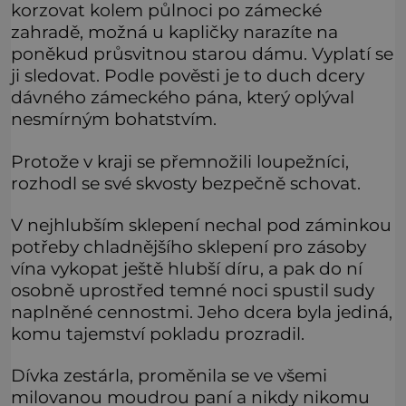
korzovat kolem půlnoci po zámecké
zahradě, možná u kapličky narazíte na
poněkud průsvitnou starou dámu. Vyplatí se
ji sledovat. Podle pověsti je to duch dcery
dávného zámeckého pána, který oplýval
nesmírným bohatstvím.
Protože v kraji se přemnožili loupežníci,
rozhodl se své skvosty bezpečně schovat.
V nejhlubším sklepení nechal pod záminkou
potřeby chladnějšího sklepení pro zásoby
vína vykopat ještě hlubší díru, a pak do ní
osobně uprostřed temné noci spustil sudy
naplněné cennostmi. Jeho dcera byla jediná,
komu tajemství pokladu prozradil.
Dívka zestárla, proměnila se ve všemi
milovanou moudrou paní a nikdy nikomu