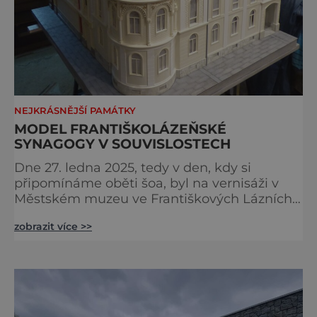
NEJKRÁSNĚJŠÍ PAMÁTKY
MODEL FRANTIŠKOLÁZEŇSKÉ
SYNAGOGY V SOUVISLOSTECH
Dne 27. ledna 2025, tedy v den, kdy si
připomínáme oběti šoa, byl na vernisáži v
Městském muzeu ve Františkových Lázních
představen model synagogy, která byla
zobrazit více >>
nacisty zničena v roce 1938. Do lázeňského
města se tak více než symbolicky vrátil
židovský svatostánek. Autorem modelu je
Bohuslav Karban z Aše. Připomeňme si nyní
některé události spojené s touto významnou
stavbou. [gallery ids="917