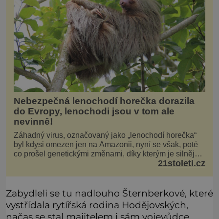
Nebezpečná lenochodí horečka dorazila
do Evropy, lenochodi jsou v tom ale
nevinně!
Záhadný virus, označovaný jako „lenochodí horečka“
byl kdysi omezen jen na Amazonii, nyní se však, poté
co prošel genetickými změnami, díky kterým je silnější,
21stoleti.cz
šíří po celé Americe a první případy se objevily už i v
Evropě. Máme se bát? Virus oropouche (čti oropuče),
jak se odborně nazývá, byl až do
Zabydleli se tu nadlouho Šternberkové, které
vystřídala rytířská rodina Hodějovských,
načas se stal majitelem i sám vojevůdce