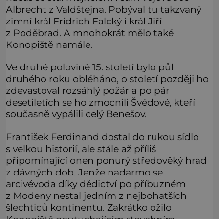
Albrecht z Valdštejna. Pobýval tu takzvaný
zimní král Fridrich Falcký i král Jiří
z Poděbrad. A mnohokrát mělo také
Konopiště namále.
Ve druhé polovině 15. století bylo půl
druhého roku obléháno, o století později ho
zdevastoval rozsáhlý požár a po pár
desetiletích se ho zmocnili Švédové, kteří
současně vypálili celý Benešov.
František Ferdinand dostal do rukou sídlo
s velkou historií, ale stále až příliš
připomínající onen ponurý středověký hrad
z dávných dob. Jenže nadarmo se
arcivévoda díky dědictví po příbuzném
z Modeny nestal jedním z nejbohatších
šlechticů kontinentu. Zakrátko ožilo
Konopiště neutuchajícím stavebním