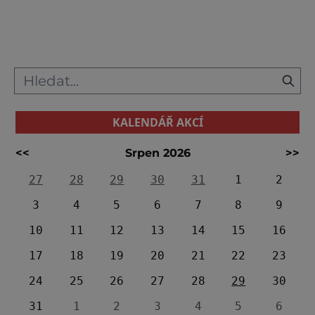
resortu Tropical Islands! Pojedete s námi?
Třicet kilometrů jižně od Berlína stojí v
Brandu u Briesenu bý
KALENDÁŘ AKCÍ
<<
Srpen 2026
>>
27
28
29
30
31
1
2
3
4
5
6
7
8
9
10
11
12
13
14
15
16
17
18
19
20
21
22
23
24
25
26
27
28
29
30
31
1
2
3
4
5
6