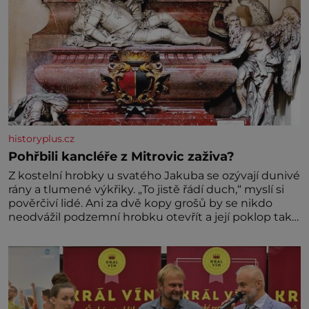
historyplus.cz
Pohřbili kancléře z Mitrovic zaživa?
Z kostelní hrobky u svatého Jakuba se ozývají dunivé
rány a tlumené výkřiky. „To jistě řádí duch,“ myslí si
pověrčiví lidé. Ani za dvě kopy grošů by se nikdo
neodvážil podzemní hrobku otevřít a její poklop tak
raději jen skrápí svěcenou vodou. Za několik dní
divné burácení skutečně ustane. Když o mnoho let
později hrobku