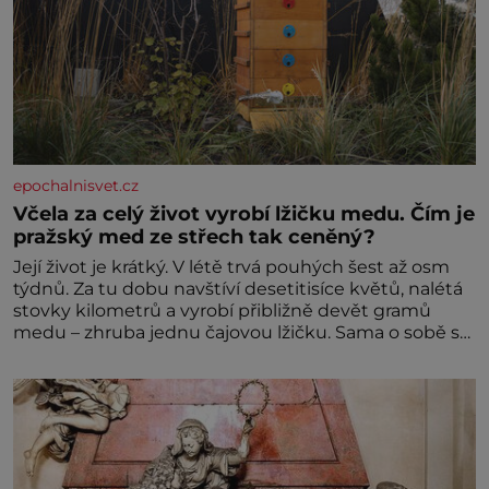
epochalnisvet.cz
Včela za celý život vyrobí lžičku medu. Čím je
pražský med ze střech tak ceněný?
Její život je krátký. V létě trvá pouhých šest až osm
týdnů. Za tu dobu navštíví desetitisíce květů, nalétá
stovky kilometrů a vyrobí přibližně devět gramů
medu – zhruba jednu čajovou lžičku. Sama o sobě se
může zdát bezvýznamná. Teprve když se spojí s
dalšími desítkami tisíc příslušnic svého včelstva,
vznikne jeden z nejdokonalejších organismů