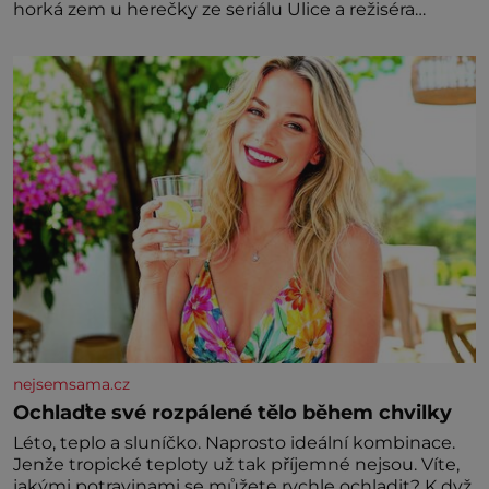
horká zem u herečky ze seriálu Ulice a režiséra
vychladne,
nejsemsama.cz
Ochlaďte své rozpálené tělo během chvilky
Léto, teplo a sluníčko. Naprosto ideální kombinace.
Jenže tropické teploty už tak příjemné nejsou. Víte,
jakými potravinami se můžete rychle ochladit? K dyž