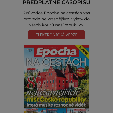
PŘEDPLATNÉ ČASOPISU
Prúvodce Epocha na cestách vás
provede nejkrásnějšími výlety do
všech koutů naší republiky.
ELEKTRONICKÁ VERZE