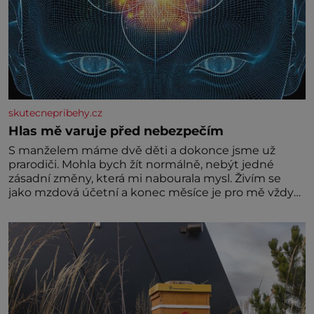
skutecnepribehy.cz
Hlas mě varuje před nebezpečím
S manželem máme dvě děti a dokonce jsme už
prarodiči. Mohla bych žít normálně, nebýt jedné
zásadní změny, která mi nabourala mysl. Živím se
jako mzdová účetní a konec měsíce je pro mě vždy
velice psychicky náročným obdobím. Od té chvíle, co
máme vnoučata, mi dcera čím dál častěji volá o
pomoc, co se hlídání týče. Dalo by se