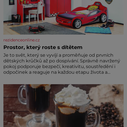
rezidenceonline.cz
Prostor, který roste s dítětem
Je to svět, který se vyvíjí a proměňuje od prvních
dětských krůčků až po dospívání. Správně navržený
pokoj podporuje bezpečí, kreativitu, soustředění i
odpočinek a reaguje na každou etapu života a
specifické potřeby dítěte. Pro nejmenší je klíčová
jednoduchost, měkkost a bezpečí, proto by pokoj
miminka měl působit především klidně a útulně.
Předškolní věk je