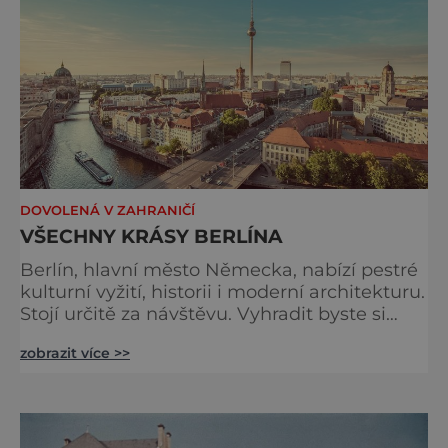
DOVOLENÁ V ZAHRANIČÍ
VŠECHNY KRÁSY BERLÍNA
Berlín, hlavní město Německa, nabízí pestré
kulturní vyžití, historii i moderní architekturu.
Stojí určitě za návštěvu. Vyhradit byste si
měli i několik dní. Úplně první zmínka o
zobrazit více >>
Berlíně pochází z roku 1244. Tehdy zde
obchodníci založili na řece Sprévě dvě osady:
Berlin a Cölln. Obě vesnice se rozrůstaly až
se nakonec spojily. V roce 1451 si je
braniborští markrabí zvolili za své hlavní