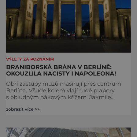
VÝLETY ZA POZNÁNÍM
BRANIBORSKÁ BRÁNA V BERLÍNĚ:
OKOUZLILA NACISTY I NAPOLEONA!
Obří zástupy mužů mašírují přes centrum
Berlína. Všude kolem vlají rudé prapory
s obludným hákovým křížem. Jakmile
průvod dorazí k Braniborské bráně,
zobrazit více >>
přihlížející davy jej pozdraví zvoláním: „Heil
Hitler!“ Je rok 1933 a nacisté na tomto
památném místě oslavují nástup Hitlera
k moci. Impozantní stavba má pro Němce