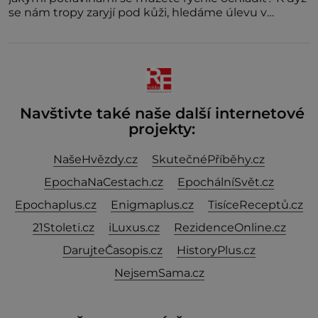
se nám tropy zaryjí pod kůži, hledáme úlevu v
bazénu nebo pomocí klimatizace. Jenže ne vždycky
můžeme být v jejich blízkosti. Nemusíte však zoufat.
Pokud budete mít promyšlený jídelníček, žadné
pařáky si na vás
Navštivte také naše další internetové
projekty:
NašeHvězdy.cz
SkutečnéPříběhy.cz
EpochaNaCestach.cz
EpochálníSvět.cz
Epochaplus.cz
Enigmaplus.cz
TisíceReceptů.cz
21Stoleti.cz
iLuxus.cz
RezidenceOnline.cz
DarujteČasopis.cz
HistoryPlus.cz
NejsemSama.cz