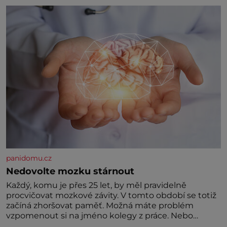
král. Nebo že by ne? Mongolové od roku 1223
postupují podél Kaspického a Azovského moře,
panidomu.cz
Nedovolte mozku stárnout
Každý, komu je přes 25 let, by měl pravidelně
procvičovat mozkové závity. V tomto období se totiž
začíná zhoršovat paměť. Možná máte problém
vzpomenout si na jméno kolegy z práce. Nebo
marně v paměti lovíte název knížky, kterou jste