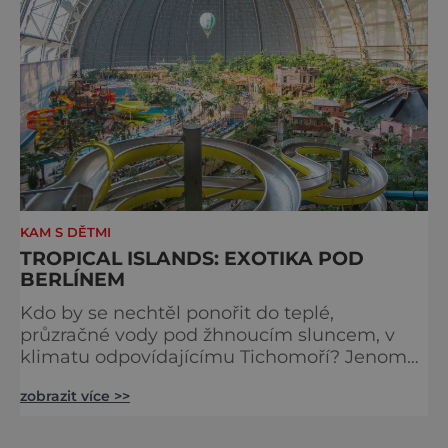
zkrátka mimořádně symbolický význam.
Okouzlující Braniborská brána patř
KAM S DĚTMI
TROPICAL ISLANDS: EXOTIKA POD
BERLÍNEM
Kdo by se nechtěl ponořit do teplé,
průzračné vody pod žhnoucím sluncem, v
klimatu odpovídajícímu Tichomoří? Jenomže
pro našince je to daleko, je to dost drahé a
zobrazit více >>
musí se tam letět desítky hodin. Ale co když
to jde i jinak? Téměř dokonalou dovolenou
najdete totiž už 160 km od našich hranic v