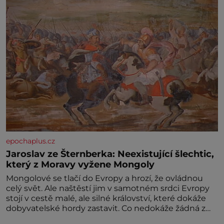
epochaplus.cz
Jaroslav ze Šternberka: Neexistující šlechtic,
který z Moravy vyžene Mongoly
Mongolové se tlačí do Evropy a hrozí, že ovládnou
celý svět. Ale naštěstí jim v samotném srdci Evropy
stojí v cestě malé, ale silné království, které dokáže
dobyvatelské hordy zastavit. Co nedokáže žádná z
asijských říší, co nedokážou Němci – to dokáže český