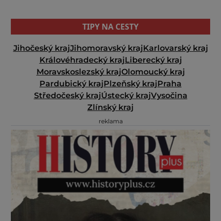
TIPY NA CESTY
Jihočeský kraj
Jihomoravský kraj
Karlovarský kraj
Královéhradecký kraj
Liberecký kraj
Moravskoslezský kraj
Olomoucký kraj
Pardubický kraj
Plzeňský kraj
Praha
Středočeský kraj
Ústecký kraj
Vysočina
Zlínský kraj
reklama