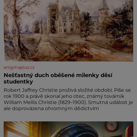
enigmaplus.cz
Nešťastný duch oběšené milenky děsí
studentky
Robert Jaffrey Christie prožívá složité období. Píše se
rok 1900 a právě skonal jeho otec, známý továrník
William Mellis Christie (1829–1900). Smutná událost je
ale doprovázena ohromným dědictvím