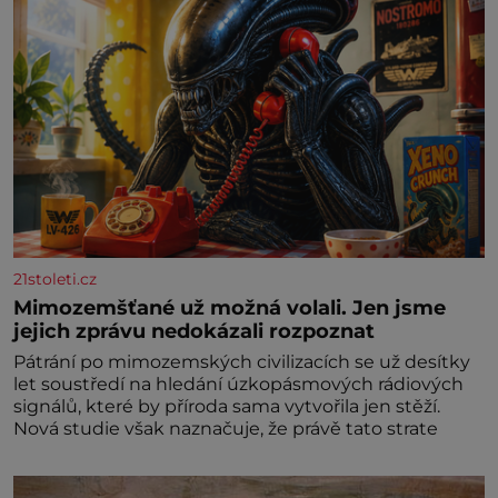
21stoleti.cz
Mimozemšťané už možná volali. Jen jsme
jejich zprávu nedokázali rozpoznat
Pátrání po mimozemských civilizacích se už desítky
let soustředí na hledání úzkopásmových rádiových
signálů, které by příroda sama vytvořila jen stěží.
Nová studie však naznačuje, že právě tato strate