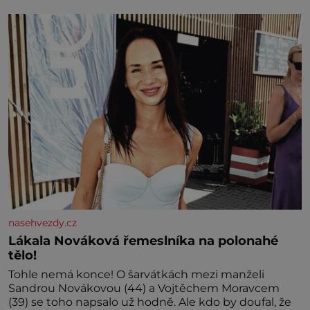
nedávno přečetli. Je to opravdu tak, s věkem jako
kdyby se paměť rozhodla stávkovat. Cvičte
nasehvezdy.cz
Lákala Nováková řemeslníka na polonahé
tělo!
Tohle nemá konce! O šarvátkách mezi manželi
Sandrou Novákovou (44) a Vojtěchem Moravcem
(39) se toho napsalo už hodně. Ale kdo by doufal, že