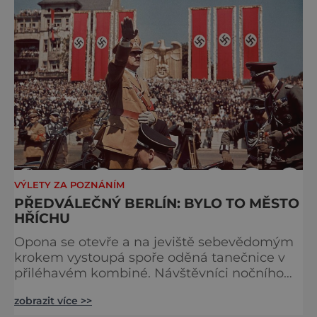
sídlo. P
VÝLETY ZA POZNÁNÍM
PŘEDVÁLEČNÝ BERLÍN: BYLO TO MĚSTO
HŘÍCHU
Opona se otevře a na jeviště sebevědomým
krokem vystoupá spoře oděná tanečnice v
přiléhavém kombiné. Návštěvníci nočního
podniku jen mlčky přihlížejí a užívají si
zobrazit více >>
pohled na svůdnou tanečnici postupně se