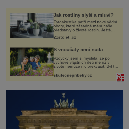
zbavující částí svého oděvu. Ne všichni jsou
ale z úrovně noční zábavy v Berlíně
nadšeni. „Hrůza, už aby tu někdo udělal
Jak rostliny slyší a mluví?
pořádek,“ spílají mnozí. Jejich přání se
Fytoakustika patří mezi nové vědní
zanedlouho vyplní. „Drobné si n
obory, které zásadně mění naše
představy o životě rostlin. Ještě
před několika desetiletími byly
21stoleti.cz
rostliny považovány za tiché a
pasivní organismy, které pouze
reaguj
S vnoučaty není nuda
Vždycky jsem si myslela, že po
výchově vlastních dětí mě už v
životě nemůže nic překvapit. Byl to
omyl! Jenže vnoučata mě
přesvědčila o opaku. Můj syn mi na
skutecnepribehy.cz
víkend nechal na hlídání
sedmiletého Tobiáš