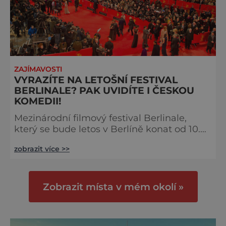
ZAJÍMAVOSTI
VYRAZÍTE NA LETOŠNÍ FESTIVAL
BERLINALE? PAK UVIDÍTE I ČESKOU
KOMEDII!
Mezinárodní filmový festival Berlinale,
který se bude letos v Berlíně konat od 10.
února, uvede ve světové premiéře českou
zobrazit více >>
komedii „Kdyby radši hořelo“ režiséra
Adama Kolomana Rybanského. Film bude
promítán v sekci Panorama. Festival v
Berlíně patří mezi nejvýznamnější světové
Zobrazit místa v mém okolí »
filmové přehlídky. Posledním českým
hraným filmem v sekci Panorama, který
festival oficiálně představil, byl snímek Já