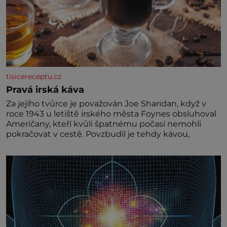
tisicereceptu.cz
Pravá irská káva
Za jejího tvůrce je považován Joe Sharidan, když v
roce 1943 u letiště irského města Foynes obsluhoval
Američany, kteří kvůli špatnému počasí nemohli
pokračovat v cestě. Povzbudil je tehdy kávou,