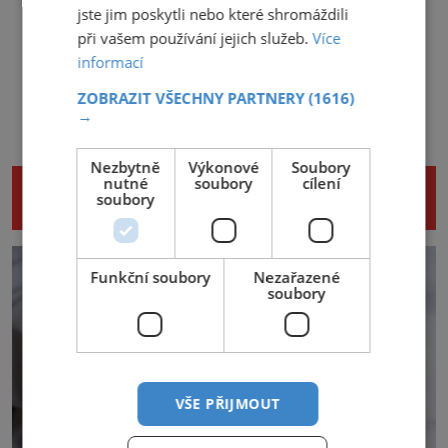
jste jim poskytli nebo které shromáždili
při vašem používání jejich služeb.
Více
informací
ZOBRAZIT VŠECHNY PARTNERY
(1616)
→
Nezbytně
Výkonové
Soubory
nutné
soubory
cílení
NENECHTE SI UJÍT DALŠÍ ZAJÍMAVÉ
soubory
ČLÁNKY
Funkční soubory
Nezařazené
soubory
VŠE PŘIJMOUT