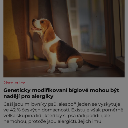
znamení Ženy narozené ve znamení Berana, Lva a
Střelce v sobě nesou žár, odvahu a neutuchající elán.
Vaše
21stoleti.cz
Geneticky modifikovaní bíglové mohou být
nadějí pro alergiky
Češi jsou milovníky psů, alespoň jeden se vyskytuje
ve 42 % českých domácností. Existuje však poměrně
velká skupina lidí, kteří by si psa rádi pořídili, ale
nemohou, protože jsou alergičtí. Jejich imu