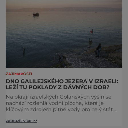
ZAJÍMAVOSTI
DNO GALILEJSKÉHO JEZERA V IZRAELI:
LEŽÍ TU POKLADY Z DÁVNÝCH DOB?
Na okraji izraelských Golanských výšin se
nachází rozlehlá vodní plocha, která je
klíčovým zdrojem pitné vody pro celý stát
Izrael. A nejen to. Ke Galilejskému jezeru se
zobrazit více >>
váže také několik biblických příběhů a