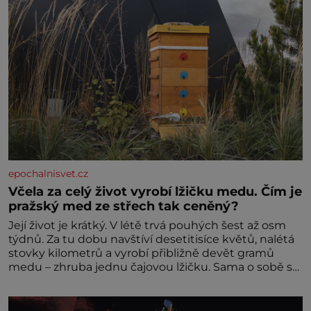
epochalnisvet.cz
Včela za celý život vyrobí lžičku medu. Čím je
pražský med ze střech tak ceněný?
Její život je krátký. V létě trvá pouhých šest až osm
týdnů. Za tu dobu navštíví desetitisíce květů, nalétá
stovky kilometrů a vyrobí přibližně devět gramů
medu – zhruba jednu čajovou lžičku. Sama o sobě se
může zdát bezvýznamná. Teprve když se spojí s
dalšími desítkami tisíc příslušnic svého včelstva,
vznikne jeden z nejdokonalejších organismů