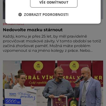
VŠE ODMÍTNOUT
ZOBRAZIT PODROBNOSTI
panidomu.cz
Nedovolte mozku stárnout
Každý, komu je přes 25 let, by měl pravidelně
procvičovat mozkové závity. V tomto období se totiž
začíná zhoršovat paměť. Možná máte problém
vzpomenout si na jméno kolegy z práce. Nebo
marně v paměti lovíte název knížky, kterou jste
nedávno přečetli. Je to opravdu tak, s věkem jako
kdyby se paměť rozhodla stávkovat. Cvičte