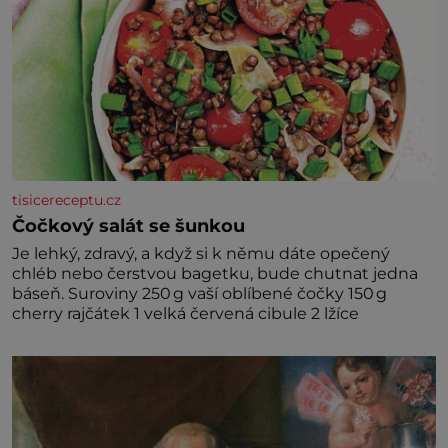
tisicereceptu.cz
Čočkový salát se šunkou
Je lehký, zdravý, a když si k němu dáte opečený
chléb nebo čerstvou bagetku, bude chutnat jedna
báseň. Suroviny 250 g vaší oblíbené čočky 150 g
cherry rajčátek 1 velká červená cibule 2 lžíce