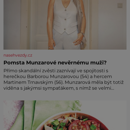
nasehvezdy.cz
Pomsta Munzarové nevěrnému muži?
Přímo skandální zvěsti zaznívají ve spojitosti s
herečkou Barborou Munzarovou (54) a hercem
Martinem Trnavským (56). Munzarová měla být totiž
viděna s jakýmsi sympaťákem, s nímž se velmi
družně, až d