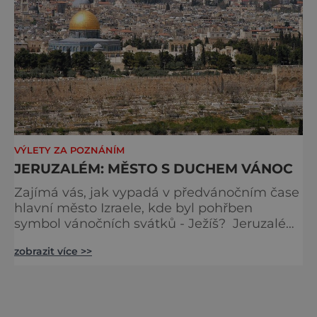
VÝLETY ZA POZNÁNÍM
JERUZALÉM: MĚSTO S DUCHEM VÁNOC
Zajímá vás, jak vypadá v předvánočním čase
hlavní město Izraele, kde byl pohřben
symbol vánočních svátků - Ježíš? Jeruzalém
ovládali Židé, Římané, křižáci, Osmané a
zobrazit více >>
dnes Izraelci. Je to krásné, posvátné město,
místo víry, boje a nového života.
Jeruzalémské Staré Město je sice celé
pokryto typickým žlutým mramorem s
červeným žilkováním, ze kterého jsou tu