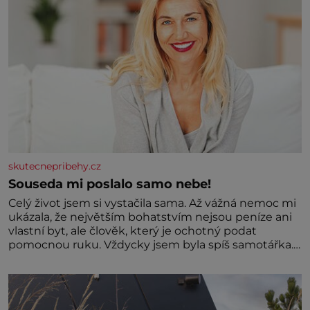
skutecnepribehy.cz
Souseda mi poslalo samo nebe!
Celý život jsem si vystačila sama. Až vážná nemoc mi
ukázala, že největším bohatstvím nejsou peníze ani
vlastní byt, ale člověk, který je ochotný podat
pomocnou ruku. Vždycky jsem byla spíš samotářka.
Nepotřebovala jsem kolem sebe partu kamarádek
ani partnera. Stačily mi knihy, práce a hlavně klid.
Hned po studiích jsem odešla z rodného města,