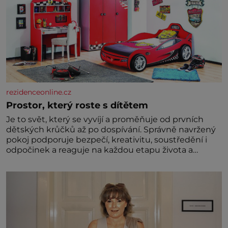
rezidenceonline.cz
Prostor, který roste s dítětem
Je to svět, který se vyvíjí a proměňuje od prvních
dětských krůčků až po dospívání. Správně navržený
pokoj podporuje bezpečí, kreativitu, soustředění i
odpočinek a reaguje na každou etapu života a
specifické potřeby dítěte. Pro nejmenší je klíčová
jednoduchost, měkkost a bezpečí, proto by pokoj
miminka měl působit především klidně a útulně.
Předškolní věk je