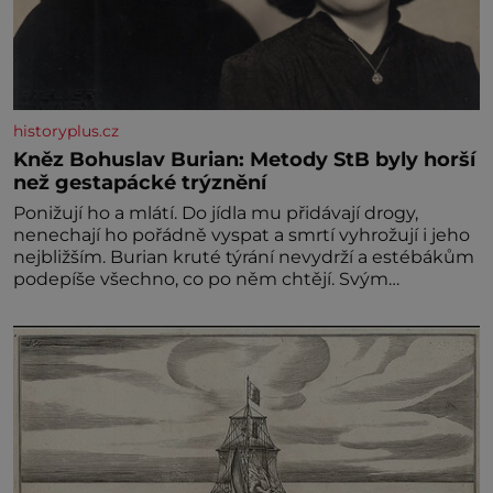
historyplus.cz
Kněz Bohuslav Burian: Metody StB byly horší
než gestapácké trýznění
Ponižují ho a mlátí. Do jídla mu přidávají drogy,
nenechají ho pořádně vyspat a smrtí vyhrožují i jeho
nejbližším. Burian kruté týrání nevydrží a estébákům
podepíše všechno, co po něm chtějí. Svým
podpisem jim potvrdí také to, že na něj během
výslechů nikdo nevyvíjel fyzický ani psychický nátlak.
Syn brněnského řezníka chce být knězem a