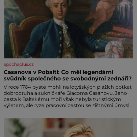
epochaplus.cz
Casanova v Pobaltí: Co měl legendární
svůdník společného se svobodnými zednáři?
V roce 1764 byste mohli na lotyšských plážích potkat
dobrodruha a sukničkáře Giacoma Casanovu. Jeho
cesta k Baltskému moři však nebyla turistickým
výletem, ale ryze pracovní cestou se zištnými úmysly.
Jaký cíl Casanova sledoval, když se například
procházel uličkami lotyšské Rigy? Casanova v Pobaltí
kontaktoval tamní zednářské lóže. Nebyl v této
oblasti žádným nováčkem, protože do zednářské