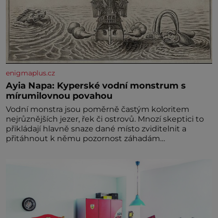
enigmaplus.cz
Ayia Napa: Kyperské vodní monstrum s
mírumilovnou povahou
Vodní monstra jsou poměrně častým koloritem
nejrůznějších jezer, řek či ostrovů. Mnozí skeptici to
přikládají hlavně snaze dané místo zviditelnit a
přitáhnout k němu pozornost záhadám
nakloněných turi