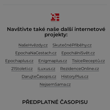
Navštivte také naše další internetové
projekty:
NašeHvězdy.cz
SkutečnéPříběhy.cz
EpochaNaCestach.cz
EpochálníSvět.cz
Epochaplus.cz
Enigmaplus.cz
TisíceReceptů.cz
21Stoleti.cz
iLuxus.cz
RezidenceOnline.cz
DarujteČasopis.cz
HistoryPlus.cz
NejsemSama.cz
PŘEDPLATNÉ ČASOPISU