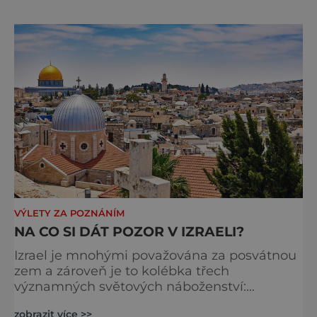
dlouhodobě se také spekuluje o tom, že se
na dně ukrývají cenné křesťanské relikvie a
nejrůznější poklady z dávných dob.
V poslední době se však v souvislosti s tímto
jezerem hovoří ještě
VÝLETY ZA POZNÁNÍM
NA CO SI DÁT POZOR V IZRAELI?
Izrael je mnohými považována za posvátnou
zem a zároveň je to kolébka třech
významných světových náboženství:
judaismu, křesťanství a islámu. Zhruba 4
zobrazit více >>