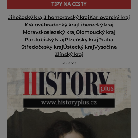
TIPY NA CESTY
Jihočeský kraj
Jihomoravský kraj
Karlovarský kraj
Královéhradecký kraj
Liberecký kraj
Moravskoslezský kraj
Olomoucký kraj
Pardubický kraj
Plzeňský kraj
Praha
Středočeský kraj
Ústecký kraj
Vysočina
Zlínský kraj
reklama