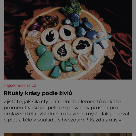
nejsemsama.cz
Rituály krásy podle živlů
Zjistěte, jak síla čtyř přírodních elementů dokáže
proměnit vaši koupelnu v posvátný prostor pro
omlazení těla i zklidnění unavené mysli. Jak pečovat
o pleť a tělo v souladu s hvězdami? Každá z nás v
sobě nese otisk vesmíru, který se projevuje nejen v
naší povaze, ale i v potřebách naší pokožky. Ohnivá