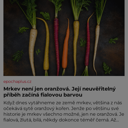
nesvědčilo, brzy jsme zjistili, že
epochaplus.cz
Mrkev není jen oranžová. Její neuvěřitelný
příběh začíná fialovou barvou
Když dnes vytáhneme ze země mrkev, většina z nás
očekává sytě oranžový kořen. Jenže po většinu své
historie je mrkev všechno možné, jen ne oranžová. Je
fialová, žlutá, bílá, někdy dokonce téměř černá. Až
díky stovkám let pečlivého šlechtění se z ní stává