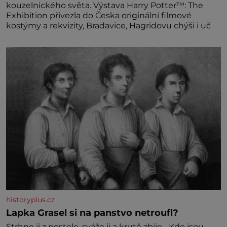
kouzelnického světa. Výstava Harry Potter™: The
Exhibition přivezla do Česka originální filmové
kostýmy a rekvizity, Bradavice, Hagridovu chýši i uč
historyplus.cz
Lapka Grasel si na panstvo netroufl?
Strhne ji z postele, sváže ji a krutě zbije. „Kde jsou