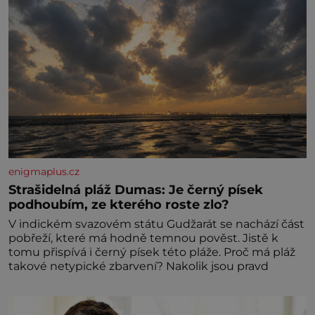
enigmaplus.cz
Strašidelná pláž Dumas: Je černý písek
podhoubím, ze kterého roste zlo?
V indickém svazovém státu Gudžarát se nachází část
pobřeží, které má hodně temnou pověst. Jistě k
tomu přispívá i černý písek této pláže. Proč má pláž
takové netypické zbarvení? Nakolik jsou pravd