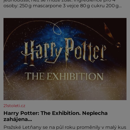
osoby: 250 g mascarpone 3 vejce 80 g cukru 200 g
cukrářských piškotů 250 ml silné kávy 2 lžíce
amaretta kakao na posypání Postup: Oddělte
žloutky od bílků. Žloutky vyšlehejte s cukrem do
světlé pěny a postupně do nich vmíchejte
mascarpone, aby vznikl hladký
21stoleti.cz
Harry Potter: The Exhibition. Neplecha
zahájena…
Pražské Letňany se na půl roku proměnily v malý kus