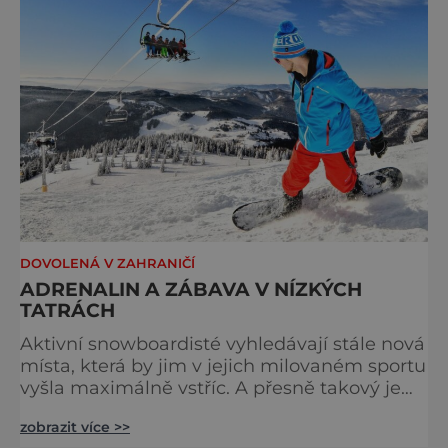
DOVOLENÁ V ZAHRANIČÍ
ADRENALIN A ZÁBAVA V NÍZKÝCH
TATRÁCH
Aktivní snowboardisté vyhledávají stále nová
místa, která by jim v jejich milovaném sportu
vyšla maximálně vstříc. A přesně takový je
Park Snow Donovaly, lyžařské středisko,
zobrazit více >>
které stojí na rozhraní národních parků Nízké