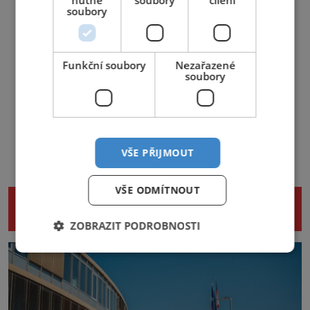
nutné
soubory
cílení
soubory
Funkční soubory
Nezařazené
soubory
VŠE PŘIJMOUT
VŠE ODMÍTNOUT
NENECHTE SI UJÍT DALŠÍ ZAJÍMAVÉ
ČLÁNKY
ZOBRAZIT PODROBNOSTI