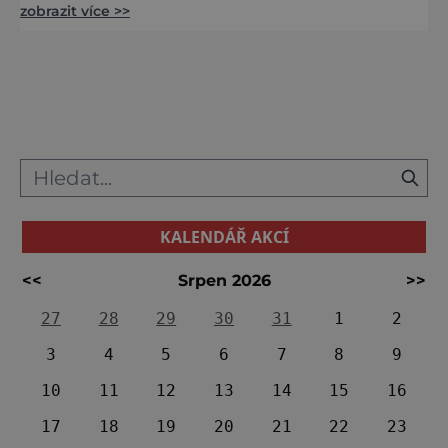
zobrazit více >>
se ale celé zahalí do sněhové přikrývky, těžko
byste hledali romantičtější místo. Budete
překvapeni, kolik krásy a zážitků tady na vás
čeká. Výhodou Tater je dobré a levné spojení
s Českem, expres z Prahy vás např. do
Popradu d
KALENDÁŘ AKCÍ
<<
Srpen 2026
>>
27
28
29
30
31
1
2
3
4
5
6
7
8
9
10
11
12
13
14
15
16
17
18
19
20
21
22
23