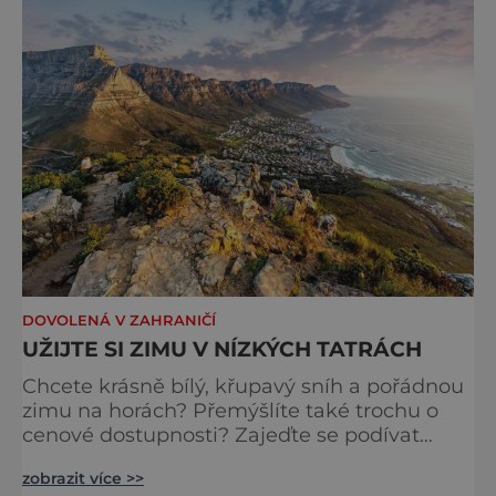
DOVOLENÁ V ZAHRANIČÍ
UŽIJTE SI ZIMU V NÍZKÝCH TATRÁCH
Chcete krásně bílý, křupavý sníh a pořádnou
zimu na horách? Přemýšlíte také trochu o
cenové dostupnosti? Zajeďte se podívat
na Slovensko. Nízké Tatry splní všechny vaše
zobrazit více >>
představy. Nízké Tatry jsou druhým