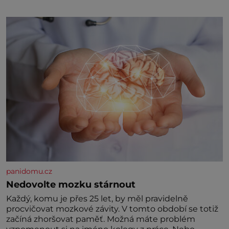
klidného ptáčka, který většinu dne jen posedává.
Hodně času tráví na zemi, kde sbírá zbytky semínek
Jeho domovinou je prakticky celá Austrálie s
výjimkou pobřežní oblasti.
panidomu.cz
Nedovolte mozku stárnout
Každý, komu je přes 25 let, by měl pravidelně
procvičovat mozkové závity. V tomto období se totiž
začíná zhoršovat paměť. Možná máte problém