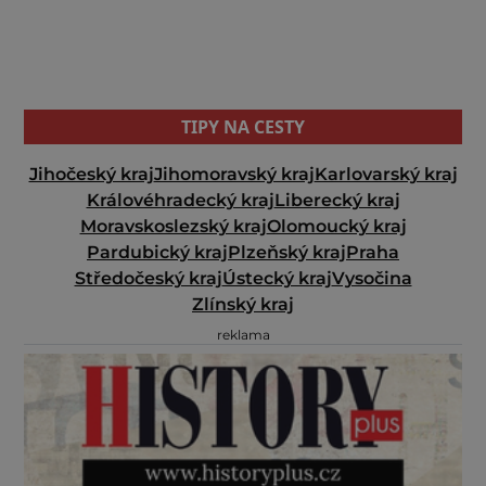
TIPY NA CESTY
Jihočeský kraj
Jihomoravský kraj
Karlovarský kraj
Královéhradecký kraj
Liberecký kraj
Moravskoslezský kraj
Olomoucký kraj
Pardubický kraj
Plzeňský kraj
Praha
Středočeský kraj
Ústecký kraj
Vysočina
Zlínský kraj
reklama