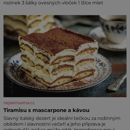
rozinek 3 šálky ovesných vloček 1 lžíce mlet
nejsemsama.cz
Tiramisu s mascarpone a kávou
Slavný italský dezert je ideální tečkou za rodinným
obědem i slavnostní večeří a jeho příprava je
jednodušší, než se může zdát. Ingredience pro 4