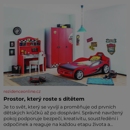
zelenina, bez které si českou zahradu ani
nedokážeme představit. Její příběh je
rezidenceonline.cz
Prostor, který roste s dítětem
Je to svět, který se vyvíjí a proměňuje od prvních
dětských krůčků až po dospívání. Správně navržený
pokoj podporuje bezpečí, kreativitu, soustředění i
odpočinek a reaguje na každou etapu života a