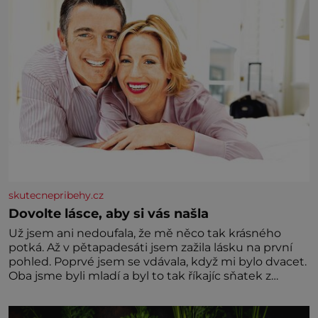
skutecnepribehy.cz
Dovolte lásce, aby si vás našla
Už jsem ani nedoufala, že mě něco tak krásného
potká. Až v pětapadesáti jsem zažila lásku na první
pohled. Poprvé jsem se vdávala, když mi bylo dvacet.
Oba jsme byli mladí a byl to tak říkajíc sňatek z
rozumu. Rodiče nás dali dohromady, Toník byl dobře
zaopatřený mladý muž. Manželství nám oběma moc