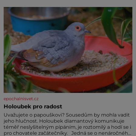
specifické potřeby dítěte. Pro nejmenší je klíčová
jednoduchost, měkkost a bezpečí, proto by pokoj
miminka měl působit především klidně a útulně.
Předškolní věk je
epochalnisvet.cz
Holoubek pro radost
Uvažujete o papouškovi? Sousedům by mohla vadit
jeho hlučnost. Holoubek diamantový komunikuje
téměř neslyšitelným pípáním, je roztomilý a hodí se i
pro chovatele začátečníky. Jedná se o nenáročného