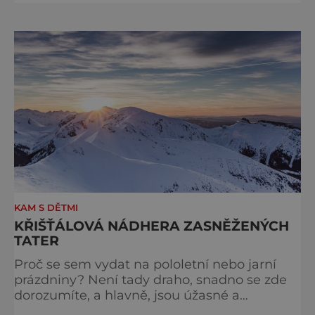
nejvyšším pohořím Slovenska. Jedete-li tam
obdivovat přírodní scenérie, určitě byste si
neměli nechat ujít návštěvu Brankovského
vodopádu. Jeho výška je 60 metrů a je
možné, že v době vaší návš
KAM S DĚTMI
KŘIŠŤÁLOVÁ NÁDHERA ZASNĚŽENÝCH
TATER
Proč se sem vydat na pololetní nebo jarní
prázdniny? Není tady draho, snadno se zde
dorozumíte, a hlavně, jsou úžasné a
majestátní v každém ročním období. Jakmile