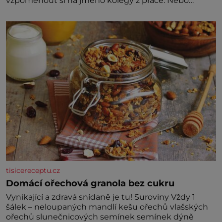
vzpomenout si na jméno kolegy z práce. Nebo
marně v paměti lovíte název knížky, kterou jste
nedávno přečetli. Je to opravdu tak, s věkem jako
kdyby se paměť rozhodla stávkovat. Cvičte
tisicereceptu.cz
Domácí ořechová granola bez cukru
Vynikající a zdravá snídaně je tu! Suroviny Vždy 1
šálek – neloupaných mandlí kešu ořechů vlašských
ořechů slunečnicových semínek semínek dýně