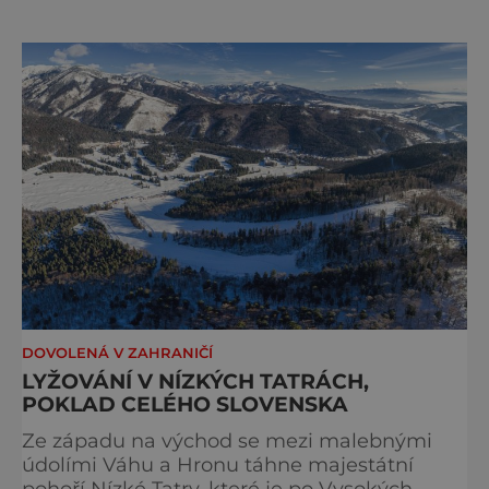
Tatry a Velká Fatra. Mezi jeho největší
chloubu patří moderní snowpark Riders park
Záhradiště, kde jsou denně upravovány
všechny překážky různých náročností. Jeho
součástí je
DOVOLENÁ V ZAHRANIČÍ
LYŽOVÁNÍ V NÍZKÝCH TATRÁCH,
POKLAD CELÉHO SLOVENSKA
Ze západu na východ se mezi malebnými
údolími Váhu a Hronu táhne majestátní
pohoří Nízké Tatry, které je po Vysokých