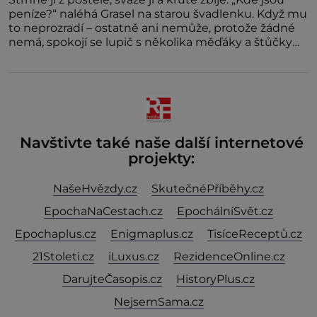
peníze?“ naléhá Grasel na starou švadlenku. Když mu
to neprozradí – ostatně ani nemůže, protože žádné
nemá, spokojí se lupič s několika měďáky a štůčky
látky. Zraněná žena pár dní nato umírá. Je to muž
nebývale krutý. Jeho činy budí hrůzu ještě dlouho po
jeho smrti
Navštivte také naše další internetové
projekty:
NašeHvězdy.cz
SkutečnéPříběhy.cz
EpochaNaCestach.cz
EpochálníSvět.cz
Epochaplus.cz
Enigmaplus.cz
TisíceReceptů.cz
21Stoleti.cz
iLuxus.cz
RezidenceOnline.cz
DarujteČasopis.cz
HistoryPlus.cz
NejsemSama.cz