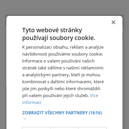
×
Tyto webové stránky
používají soubory cookie.
KALENDÁŘ AKCÍ
K personalizaci obsahu, reklam a analýze
<<
Srpen 2026
>>
návštěvnosti používáme soubory cookie.
Informace o vašem používání našich
27
28
29
30
31
1
2
stránek také sdílíme s našimi reklamními
3
4
5
6
7
8
9
a analytickými partnery, kteří je mohou
kombinovat s dalšími informacemi, které
10
11
12
13
14
15
16
jste jim poskytli nebo které shromáždili
17
18
19
20
21
22
23
při vašem používání jejich služeb.
Více
informací
24
25
26
27
28
29
30
ZOBRAZIT VŠECHNY PARTNERY
(1616)
31
1
2
3
4
5
6
→