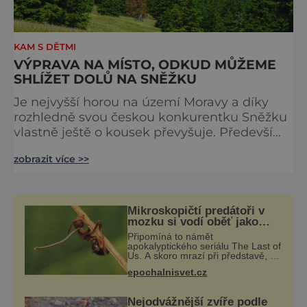
KAM S DĚTMI
VÝPRAVA NA MÍSTO, ODKUD MŮŽEME
SHLÍŽET DOLŮ NA SNĚŽKU
Je nejvyšší horou na území Moravy a díky
rozhledně svou českou konkurentku Sněžku
vlastně ještě o kousek převyšuje. Především
ale nadchne unikátní přírodou a dalekým
zobrazit více >>
rozhledem, pro který stojí za to náročný
výšlap absolvovat. Stará pověst praví, že
kdysi chudý mladý ovčák potkal v horách
starého hladového obra a věnoval mu jednu
Mikroskopičtí predátoři v
ovci ze svého stáda. Obr ho za odměnu vzal
mozku si vodí oběť jako
loutku
do svého podzemního králo
Připomíná to námět
apokalyptického seriálu The Last of
Us. A skoro mrazí při představě, že
podobné horory probíhají v přírodě
epochalnisvet.cz
běžně – s tím rozdílem, že nejde
pouze o infekce parazitickou
houbou a že
Nejodvážnější zvíře podle