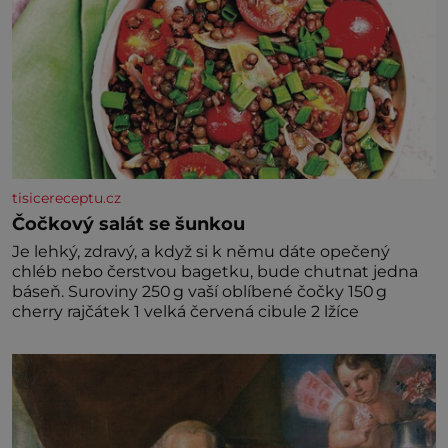
tisicereceptu.cz
Čočkový salát se šunkou
Je lehký, zdravý, a když si k němu dáte opečený
chléb nebo čerstvou bagetku, bude chutnat jedna
báseň. Suroviny 250 g vaší oblíbené čočky 150 g
cherry rajčátek 1 velká červená cibule 2 lžíce