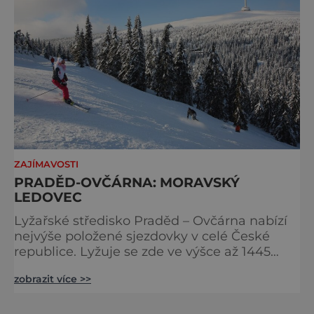
ZAJÍMAVOSTI
PRADĚD-OVČÁRNA: MORAVSKÝ
LEDOVEC
Lyžařské středisko Praděd – Ovčárna nabízí
nejvýše položené sjezdovky v celé České
republice. Lyžuje se zde ve výšce až 1445
metrů nad mořem, proto jsou zde tradičně
zobrazit více >>
nejlepší sněhové podmínky. Vybrat si zde
můžete ze 6 vleků všech obtížností, od
modré po černou. Areál nabízí celkem 4,5