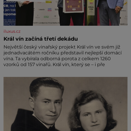
iluxus.cz
Král vín začíná třetí dekádu
Největší český vinařský projekt Král vín ve svém již
jednadvacátém ročníku představil nejlepší domácí
vína. Ta vybírala odborná porota z celkem 1260
vzorků od 157 vinařů. Král vín, který se – i pře