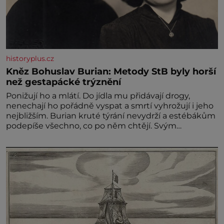
historyplus.cz
Kněz Bohuslav Burian: Metody StB byly horší
než gestapácké trýznění
Ponižují ho a mlátí. Do jídla mu přidávají drogy,
nenechají ho pořádně vyspat a smrtí vyhrožují i jeho
nejbližším. Burian kruté týrání nevydrží a estébákům
podepíše všechno, co po něm chtějí. Svým
podpisem jim potvrdí také to, že na něj během
výslechů nikdo nevyvíjel fyzický ani psychický nátlak.
Syn brněnského řezníka chce být knězem a