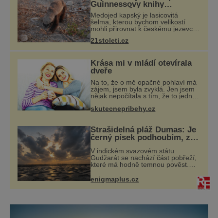
Guinnessovy knihy
rekordů? Šelmička s
Medojed kapský je lasicovitá
pruhem na hřbetě!
šelma, kterou bychom velikostí
mohli přirovnat k českému jezevci.
Je extrémně nebojácná, ostatně
21stoleti.cz
bývá označována za nejodvážnější
zvíře vůbec. V této souvislosti je
dokonc
Krása mi v mládí otevírala
dveře
Na to, že o mě opačné pohlaví má
zájem, jsem byla zvyklá. Jen jsem
nějak nepočítala s tím, že to jednou
skončí a já zůstanu úplně sama.
skutecnepribehy.cz
Když mi bylo dvacet, rychle jsem
zjistila, že se svět usmívá mno
Strašidelná pláž Dumas: Je
černý písek podhoubím, ze
kterého roste zlo?
V indickém svazovém státu
Gudžarát se nachází část pobřeží,
které má hodně temnou pověst.
Jistě k tomu přispívá i černý písek
této pláže. Proč má pláž takové
enigmaplus.cz
netypické zbarvení? Nakolik jsou
pravdivé