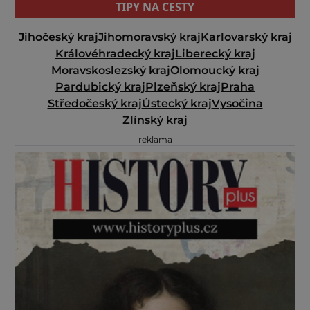
TIPY NA CESTY
Jihočeský kraj
Jihomoravský kraj
Karlovarský kraj
Královéhradecký kraj
Liberecký kraj
Moravskoslezský kraj
Olomoucký kraj
Pardubický kraj
Plzeňský kraj
Praha
Středočeský kraj
Ústecký kraj
Vysočina
Zlínský kraj
reklama