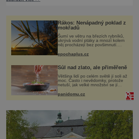
vrcholku uvidíte nejen Sněžku a Ještěd, ale
také Vysoké Tatry, Malou Fatru a Alpy. Na
výlet je nejlepší vyrazit z horského sedla, kde
se nacházejí lázně Karlova Studánka. Pokud
Rákos: Nenápadný poklad z
je na vás taková trasa moc dlouhá, můžete
mokřadů
odtud kyvadlovým
Šumí ve větru na březích rybníků,
ukrývá vodní ptáky a mnozí kolem
něj procházejí bez povšimnutí.
Přesto právě rákos pomáhal stavět
domy, vyrábět lodě, zapisovat první
epochaplus.cz
texty a inspiroval řadu pověstí.
Sůl nad zlato, ale přiměřeně
Většina lidí po celém světě jí soli až
moc. Často i nevědomky, protože
netuší, jak velké množství se jí
skrývá v průmyslově vyráběných
potravinách, dokonce i těch
panidomu.cz
sladkých. Sůl je zdravá