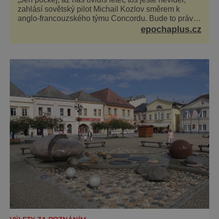
zahlásí sovětský pilot Michail Kozlov směrem k
anglo-francouzského týmu Concordu. Bude to právě
konkurenční boj, co bude stát za smrtí celé 6členné
epochaplus.cz
posádky Tupoleva Tu-144, zničením několika domů,
usmrcením 8 lidí na zemi (z toho 3 dětí) a 60 váž