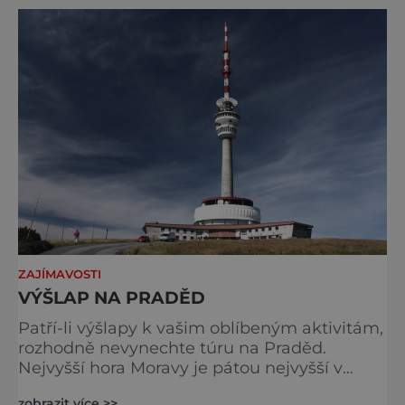
kilometru tratí a na své si přijdou jak lyžaři
tak snowboardisté. Sjezdovky se však
nacházejí v chráně
ZAJÍMAVOSTI
VÝŠLAP NA PRADĚD
Patří-li výšlapy k vašim oblíbeným aktivitám,
rozhodně nevynechte túru na Praděd.
Nejvyšší hora Moravy je pátou nejvyšší v
Česku a za dobré viditelnosti z jejího
zobrazit více >>