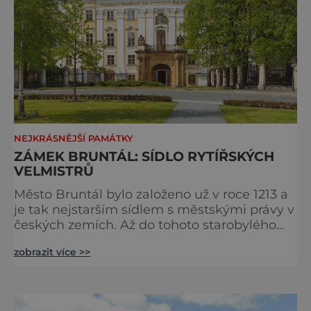
NEJKRÁSNĚJŠÍ PAMÁTKY
ZÁMEK BRUNTÁL: SÍDLO RYTÍŘSKÝCH
VELMISTRŮ
Město Bruntál bylo založeno už v roce 1213 a
je tak nejstarším sídlem s městskými právy v
českých zemích. Až do tohoto starobylého
města někdy pojedete, nesmíte určitě
zobrazit více >>
minout zdejší netypický zámek. Při pohledu
ze země možná kolemjdoucího dlouho
nenapadne, jak výjimečnou stavbu vlastně
má před sebou. Její zvláštnost naplno