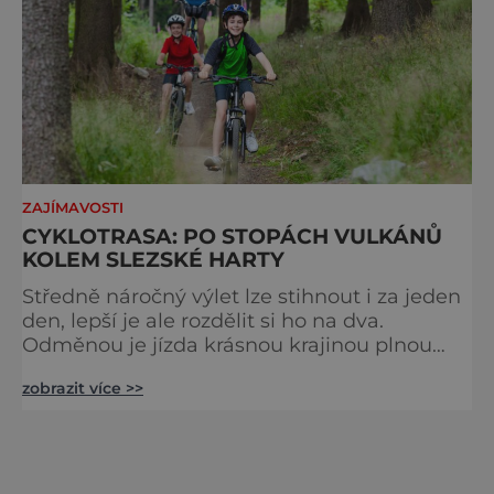
ZAJÍMAVOSTI
CYKLOTRASA: PO STOPÁCH VULKÁNŮ
KOLEM SLEZSKÉ HARTY
Středně náročný výlet lze stihnout i za jeden
den, lepší je ale rozdělit si ho na dva.
Odměnou je jízda krásnou krajinou plnou
přírodních i kulturních památek. Délka trasy:
zobrazit více >>
49 kilometrů Náročnost trasy: střední Povrch
trasy: asfalt, zpevněný i nezpevněný povrch
Doprava: žádná nebo mírná Doporučené
kolo: turistické, trek Bruntál Cyklovýlet
začíná v okresním městě Bruntálu, které se