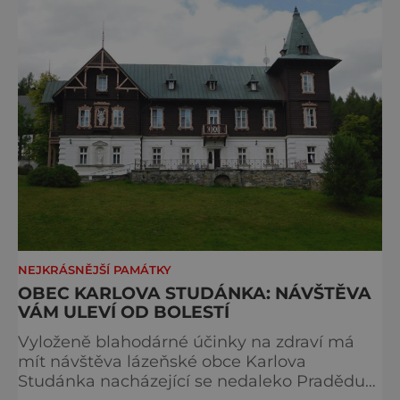
vynikne až při pohledu z ptačí perspektivy.
Bruntálský zámek je totiž vyst
NEJKRÁSNĚJŠÍ PAMÁTKY
OBEC KARLOVA STUDÁNKA: NÁVŠTĚVA
VÁM ULEVÍ OD BOLESTÍ
Vyloženě blahodárné účinky na zdraví má
mít návštěva lázeňské obce Karlova
Studánka nacházející se nedaleko Pradědu