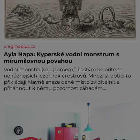
enigmaplus.cz
Ayia Napa: Kyperské vodní monstrum s
mírumilovnou povahou
Vodní monstra jsou poměrně častým koloritem
nejrůznějších jezer, řek či ostrovů. Mnozí skeptici to
přikládají hlavně snaze dané místo zviditelnit a
přitáhnout k němu pozornost záhadám
nakloněných turi