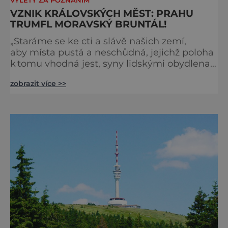
VÝLETY ZA POZNÁNÍM
VZNIK KRÁLOVSKÝCH MĚST: PRAHU
TRUMFL MORAVSKÝ BRUNTÁL!
„Staráme se ke cti a slávě našich zemí,
aby místa pustá a neschůdná, jejichž poloha
k tomu vhodná jest, syny lidskými obydlena
a obdělána byla,“ píše 12. září 1265 český
zobrazit více >>
král Přemysl Otakar
II. Přikazuje Konrádovi z Lewendorfu,
aby „vysadil“ město „Na poličkách
(současnou Poličku).“ Nejdříve u nás
začátkem 13. století vznikají královská města,
která zakládají panovníci. Král k vytyčení a
rozm