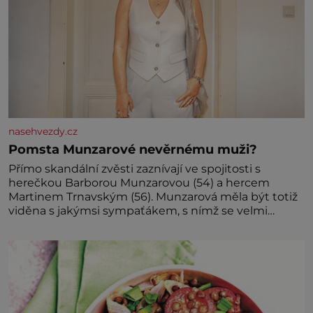
nasehvezdy.cz
Pomsta Munzarové nevěrnému muži?
Přímo skandální zvěsti zaznívají ve spojitosti s
herečkou Barborou Munzarovou (54) a hercem
Martinem Trnavským (56). Munzarová měla být totiž
viděna s jakýmsi sympaťákem, s nímž se velmi
družně, až d