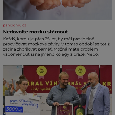
panidomu.cz
Nedovolte mozku stárnout
Každý, komu je přes 25 let, by měl pravidelně
procvičovat mozkové závity. V tomto období se totiž
začíná zhoršovat paměť. Možná máte problém
vzpomenout si na jméno kolegy z práce. Nebo
marně v paměti lovíte název knížky, kterou jste
nedávno přečetli. Je to opravdu tak, s věkem jako
kdyby se paměť rozhodla stávkovat. Cvičte