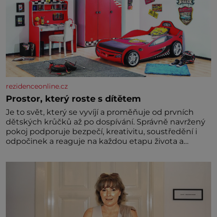
rezidenceonline.cz
Prostor, který roste s dítětem
Je to svět, který se vyvíjí a proměňuje od prvních
dětských krůčků až po dospívání. Správně navržený
pokoj podporuje bezpečí, kreativitu, soustředění i
odpočinek a reaguje na každou etapu života a
specifické potřeby dítěte. Pro nejmenší je klíčová
jednoduchost, měkkost a bezpečí, proto by pokoj
miminka měl působit především klidně a útulně.
Předškolní věk je