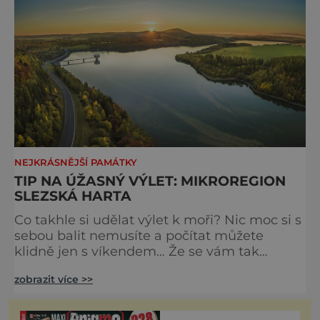
NEJKRÁSNĚJŠÍ PAMÁTKY
TIP NA ÚŽASNÝ VÝLET: MIKROREGION
SLEZSKÁ HARTA
Co takhle si udělat výlet k moři? Nic moc si s
sebou balit nemusíte a počítat můžete
klidně jen s víkendem… Že se vám tak
daleko jezdit jen na pár dní nevyplatí? Ale
zobrazit více >>
ano – my totiž máme na mysli Jesenické
moře, jak se přezdívá nejmladší přehradě v
České republice – Slezské Hartě. Prozkoumat