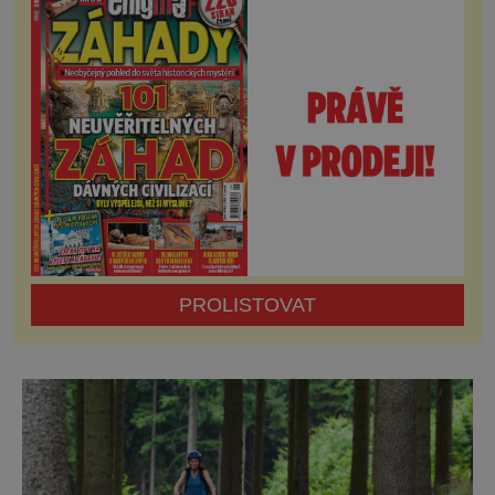
její krásy a okolní zajímavosti – a že jich není
málo – můžete pěšky, na kole nebo z paluby
lodi. Dáte-li
PROLISTOVAT