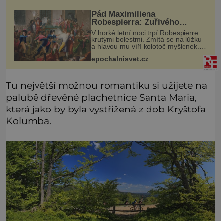
Pád Maximiliena
Robespierra: Zuřivého
jakobína nikdo nelitoval?
V horké letní noci trpí Robespierre
krutými bolestmi. Zmítá se na lůžku
a hlavou mu víří kolotoč myšlenek.
Když se probere z mdlob, vzpomene
epochalnisvet.cz
si na jednu z pařížských jasnovidek,
kterou před lety navšt
Tu největší možnou romantiku si užijete na
palubě dřevěné plachetnice Santa Maria,
která jako by byla vystřižená z dob Kryštofa
Kolumba.