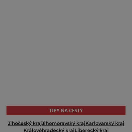
TIPY NA CESTY
Jihočeský kraj
Jihomoravský kraj
Karlovarský kraj
Královéhradecký kraj
Liberecký kraj