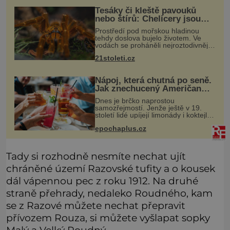
Tesáky či kleště pavouků
nebo štírů: Chelicery jsou
staré přes 500 milionů let!
Prostředí pod mořskou hladinou
tehdy doslova bujelo životem. Ve
vodách se proháněli nejroztodivnější
živočichové – trilobiti, medúzy či
21stoleti.cz
hlavonožci. V dávném kambriu žil
také prazvláštní stonožce podob
Nápoj, která chutná po seně.
Jak znechucený Američan
vymyslel brčko
Dnes je brčko naprostou
samozřejmostí. Jenže ještě v 19.
století lidé upíjejí limonády i koktejly
dutými stébly žita nebo žitné slámy.
epochaplus.cz
Fungují sice dobře, mají ale jednu
nepříjemnou vlastnost po chvíl
Tady si rozhodně nesmíte nechat ujít
chráněné území Razovské tufity a o kousek
dál vápennou pec z roku 1912. Na druhé
straně přehrady, nedaleko Roudného, kam
se z Razové můžete nechat přepravit
přívozem Rouza, si můžete vyšlapat sopky