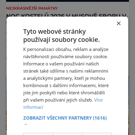
NEJKRÁSNĚJŠÍ PAMÁTKY
NOC KOSTELŮ 2026 V HUSOVĚ SBORU V
×
CHEBU
Tyto webové stránky
Odhalte tajemství chebské Schlaraffie V
používají soubory cookie.
pátek 29. května 2026 se v rámci celostátní
akce Noc kostelů otevřou veřejnosti i místa,
K personalizaci obsahu, reklam a analýze
která běžně zůstávají skrytá. Jedním z
návštěvnosti používáme soubory cookie.
zobrazit více >>
nejzajímavějších bude bezesporu Husův
Informace o vašem používání našich
sbor Církve československé husitské v
stránek také sdílíme s našimi reklamními
Chebu (Vrbenského 14), který letos nabídne
a analytickými partnery, kteří je mohou
večer plný historie, hudby, tajemství i
dobrodružství pro malé i velké návštěvníky.
kombinovat s dalšími informacemi, které
Málokdo ví, že dnešní kos
jste jim poskytli nebo které shromáždili
při vašem používání jejich služeb.
Více
informací
ZOBRAZIT VŠECHNY PARTNERY
(1616)
→