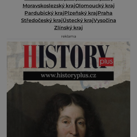
Moravskoslezský kraj
Olomoucký kraj
Pardubický kraj
Plzeňský kraj
Praha
Středočeský kraj
Ústecký kraj
Vysočina
Zlínský kraj
reklama