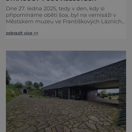
Dne 27. ledna 2025, tedy v den, kdy si
připomínáme oběti šoa, byl na vernisáži v
Městském muzeu ve Františkových Lázních
představen model synagogy, která byla
zobrazit více >>
nacisty zničena v roce 1938. Do lázeňského
města se tak více než symbolicky vrátil
židovský svatostánek. Autorem modelu je
Bohuslav Karban z Aše. Připomeňme si nyní
některé události spojené s touto významnou
stavbou. [gallery ids="917