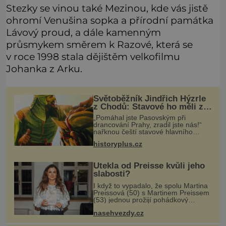
Stezky se vinou také Mezinou, kde vás jistě
ohromí Venušina sopka a přírodní památka
Lávový proud, a dále kamenným
průsmykem směrem k Razové, která se
v roce 1998 stala dějištěm velkofilmu
Johanka z Arku.
Světoběžník Jindřich Hýzrle
z Chodů: Stavové ho měli za
zrádce
„Pomáhal jste Pasovským při
drancování Prahy, zradil jste nás!“
nařknou čeští stavové hlavního
zbrojmistra zemské hotovosti.
historyplus.cz
Jindřich se však zastrašit nenechá.
Zachová chladnou hlavu a trestu
unikne.
Utekla od Preisse kvůli jeho
slabosti?
I když to vypadalo, že spolu Martina
Preissová (50) s Martinem Preissem
(53) jednou prožijí pohádkový
podzim života, nakonec to nejspíš
nasehvezdy.cz
nedopadne. Doneslo se k nám, že
se hvězda seriálu Kamarádi měla