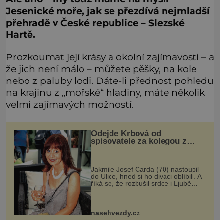
Jesenické moře, jak se přezdívá nejmladší
přehradě v České republice – Slezské
Hartě.
Prozkoumat její krásy a okolní zajímavosti – a
že jich není málo – můžete pěšky, na kole
nebo z paluby lodi. Dáte-li přednost pohledu
na krajinu z „mořské“ hladiny, máte několik
velmi zajímavých možností.
Odejde Krbová od
spisovatele za kolegou z
Ulice?
Jakmile Josef Carda (70) nastoupil
do Ulice, hned si ho diváci oblíbili. A
říká se, že rozbušil srdce i Ljubě
Krbové (68), která je stálicí seriálu.
Zapomene snad, že má manžela, a
podlehne osobnímu k
nasehvezdy.cz