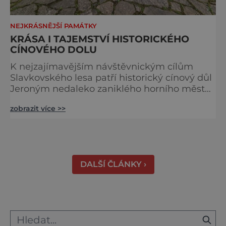
NEJKRÁSNĚJŠÍ PAMÁTKY
KRÁSA I TAJEMSTVÍ HISTORICKÉHO
CÍNOVÉHO DOLU
K nejzajímavějším návštěvnickým cílům
Slavkovského lesa patří historický cínový důl
Jeroným nedaleko zaniklého horního města
Čistá. Dolovat se v něm začalo už ve
zobrazit více >>
středověku. Národní kulturní památka je
dnes přístupná veřejnosti a hojně
vyhledávaná turisty, kteří si zde mohou učinit
poměrně konkrétní představu o namáhavé
práci tehdejších horníků. [gallery
DALŠÍ ČLÁNKY ›
ids="91631,91630,91632,91633,91634,91635,9