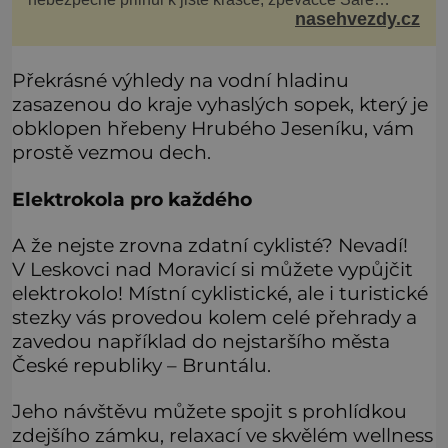
nasehvezdy.cz
Milfajtové (33), která jednou byla hostem v pořadu
Inkognito, kde Ondřej účinkuje. Ondřej Brzobohatý (42).
Hned po natáčení prý za ní přišel s nabídkou, ž
Překrásné výhledy na vodní hladinu
zasazenou do kraje vyhaslých sopek, který je
obklopen hřebeny Hrubého Jeseníku, vám
prostě vezmou dech.
Elektrokola pro každého
A že nejste zrovna zdatní cyklisté? Nevadí!
V Leskovci nad Moravicí si můžete vypůjčit
elektrokolo! Místní cyklistické, ale i turistické
stezky vás provedou kolem celé přehrady a
zavedou například do nejstaršího města
České republiky – Bruntálu.
Jeho návštěvu můžete spojit s prohlídkou
zdejšího zámku, relaxací ve skvělém wellness