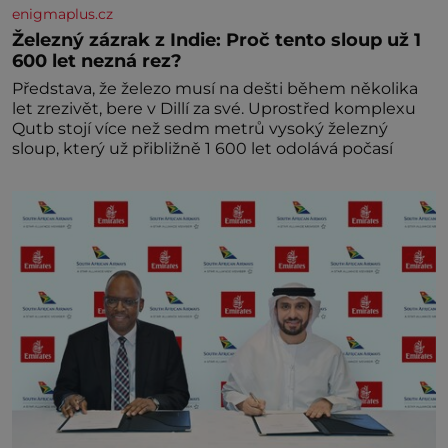
enigmaplus.cz
Železný zázrak z Indie: Proč tento sloup už 1
600 let nezná rez?
Představa, že železo musí na dešti během několika
let zrezivět, bere v Dillí za své. Uprostřed komplexu
Qutb stojí více než sedm metrů vysoký železný
sloup, který už přibližně 1 600 let odolává počasí