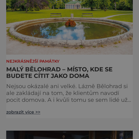
NEJKRÁSNĚJŠÍ PAMÁTKY
MALÝ BĚLOHRAD – MÍSTO, KDE SE
BUDETE CÍTIT JAKO DOMA
Nejsou okázalé ani velké. Lázně Bělohrad si
ale zakládají na tom, že klientům navodí
pocit domova. A i kvůli tomu se sem lidé už
zhruba 130 let rádi vracejí. Nejsou tu obří
zobrazit více >>
lázeňské koncerty ani velkolepé akce.
Dokonce tu nenajdete ani pravou kolonádu.
Ne že by tu nebyla. Ale mnoho lidí si jí
nevšimne, ani se jí kolonáda vlastně neříká.