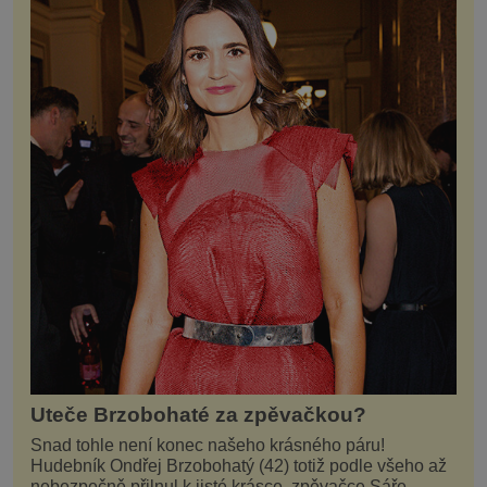
Uteče Brzobohaté za zpěvačkou?
Snad tohle není konec našeho krásného páru!
Hudebník Ondřej Brzobohatý (42) totiž podle všeho až
nebezpečně přilnul k jisté krásce, zpěvačce Sáře