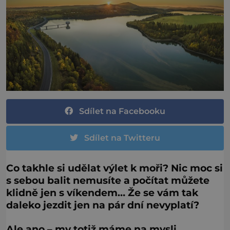
Sdílet na Facebooku
Sdílet na Twitteru
Co takhle si udělat výlet k moři? Nic moc si
s sebou balit nemusíte a počítat můžete
klidně jen s víkendem… Že se vám tak
daleko jezdit jen na pár dní nevyplatí?
Ale ano – my totiž máme na mysli