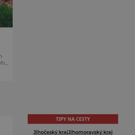
m
TIPY NA CESTY
Jihočeský kraj
Jihomoravský kraj