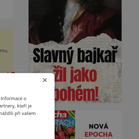
omu,
e
y
×
 Informace o
tnery, kteří je
máždili při vašem