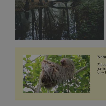
Nebe
leno
Záhad
jen n
díky 
i v E
nazýv