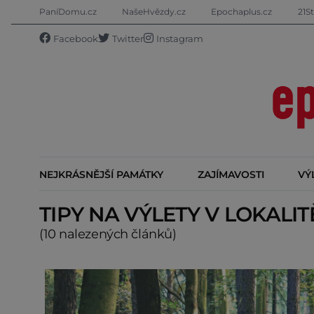
PaníDomu.cz
NašeHvězdy.cz
Epochaplus.cz
21St
Facebook
Twitter
Instagram
NEJKRÁSNĚJŠÍ PAMÁTKY
ZAJÍMAVOSTI
VÝ
TIPY NA VÝLETY V LOKALI
(10 nalezených článků)