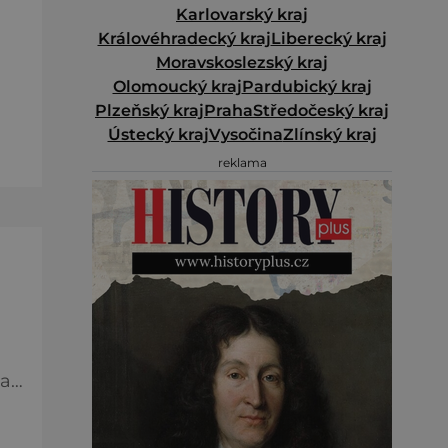
Karlovarský kraj
Královéhradecký kraj
Liberecký kraj
Moravskoslezský kraj
Olomoucký kraj
Pardubický kraj
í
Plzeňský kraj
Praha
Středočeský kraj
né
Ústecký kraj
Vysočina
Zlínský kraj
.
reklama
ě
da
kou