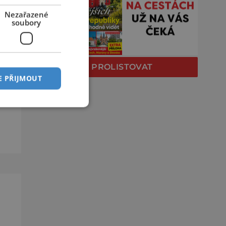
Nezařazené
soubory
rů
ší
PROLISTOVAT
E PŘIJMOUT