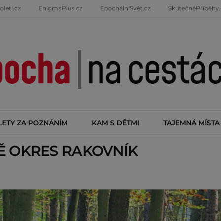
oleti.cz
EnigmaPlus.cz
EpochálníSvět.cz
SkutečnéPříběhy.
LETY ZA POZNÁNÍM
KAM S DĚTMI
TAJEMNÁ MÍSTA
TĚ
OKRES RAKOVNÍK