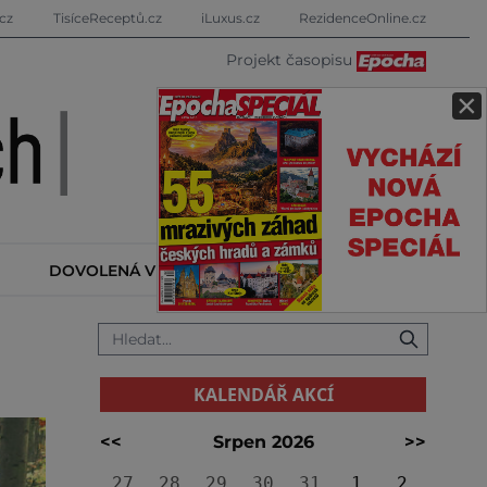
cz
TisíceReceptů.cz
iLuxus.cz
RezidenceOnline.cz
Projekt časopisu
×
DOVOLENÁ V ZAHRANIČÍ
KALENDÁŘ AKCÍ
KALENDÁŘ AKCÍ
<<
Srpen 2026
>>
27
28
29
30
31
1
2