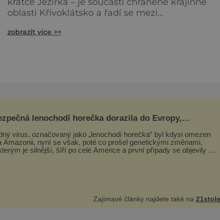
krátce Jezírka – je součástí chráněné krajinné
oblasti Křivoklátsko a řadí se mezi
nejvyhledávanější a nejobdivovanější lokality
zobrazit více >>
tohoto území. Turisty láká jak malebnost místa, tak
bohatá fauna a flóra vyskytující se v okolní krajin
Malebné údolí Rezervace Skryjská jezírka, která se
nachází v údolí Zbirožského potoka (přítok řeky
Ber
zpečná lenochodí horečka dorazila do Evropy,
chodi jsou v tom ale nevinně!
ný virus, označovaný jako „lenochodí horečka“ byl kdysi omezen
a Amazonii, nyní se však, poté co prošel genetickými změnami,
kterým je silnější, šíří po celé Americe a první případy se objevily už
vropě. Máme se bát? Virus oropouche (čti oropuče), jak se odborně
á, byl až do
Zajímavé články najdete také na
21stole