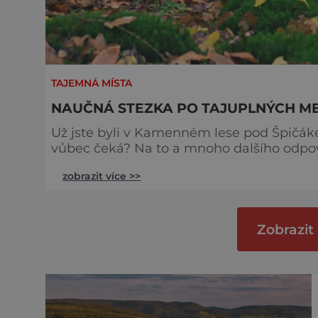
TAJEMNÁ MÍSTA
NAUČNÁ STEZKA PO TAJUPLNÝCH M
Už jste byli v Kamenném lese pod Špičáke
vůbec čeká? Na to a mnoho dalšího odpoví následující řádky..
a ústeckého kraje, mezi obcemi Kounov a Pn
zobrazit více >>
přístřešek s bodem záchrany LN 023. Prá
menhirech. Trasa zpočátku vede přes silni
Zobrazit