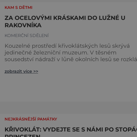
KAM S DĚTMI
ZA OCELOVÝMI KRÁSKAMI DO LUŽNÉ U
RAKOVNÍKA
KOMERČNÍ SDĚLENÍ
Kouzelné prostředí křivoklátských lesů skrývá
jedinečné železniční muzeum. V těsném
sousedství nádraží v lůně okolních lesů se rozkl
bývalé depo s kruhovou rotundou a točnou a
zobrazit více >>
množstvím odstavných kolejí. Na nich lze
obdivovat ocelové krasavice od opravdových
parních babiček po mnohem mladší elektrické 
motorové siláky. Do Lužné je možné dorazit
vlakem od Prahy a Kladna, Rakovníka nebo C
NEJKRÁSNĚJŠÍ PAMÁTKY
KŘIVOKLÁT: VYDEJTE SE S NÁMI PO STOP
PRINCEZEN