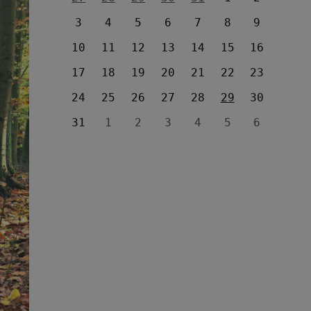
3
4
5
6
7
8
9
10
11
12
13
14
15
16
17
18
19
20
21
22
23
24
25
26
27
28
29
30
31
1
2
3
4
5
6