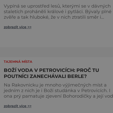
Vypíná se uprostřed lesů, kterými se v dávných
staletích proháněli králové i pytláci. Bývaly plné
zvěře a tak hluboké, že v nich ztratili směr i
dobyvatelé z dalekých zemí. Hrad Křivoklát patř
zobrazit více >>
už téměř osm set let k perlám naší historie.
Křivoklátské lesy na Berounsku jsou jako stvoře
pro lov, to věděli naši předkové už před tisíci lety
Však také přemyslovská knížata na tomto míst
vystavěla
TAJEMNÁ MÍSTA
BOŽÍ VODA V PETROVICÍCH: PROČ TU
POUTNÍCI ZANECHÁVALI BERLE?
Na Rakovnicku je mnoho výjimečných míst a
jedním z nich je i Boží studánka v Petrovicích. I
ona prý pamatuje zjevení Bohorodičky a její vo
má výjimečné složení. Studánky a prameny jsou
zobrazit více >>
uctívány na různých místech naší republiky.
Souvisí to nejen s náboženstvím, ale i s pohans