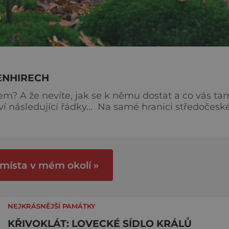
ENHIRECH
m? A že nevíte, jak se k němu dostat a co vás ta
. Na samé hranici středočeského
ětluky leží hned při silnici lesní parkoviště a
vě tady začíná poměrně novodobá Stezka po
ci
 místa v mém okolí »
NEJKRÁSNĚJŠÍ PAMÁTKY
KŘIVOKLÁT: LOVECKÉ SÍDLO KRÁLŮ