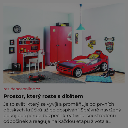
zelenina, bez které si českou zahradu ani
nedokážeme představit. Její příběh je
rezidenceonline.cz
Prostor, který roste s dítětem
Je to svět, který se vyvíjí a proměňuje od prvních
dětských krůčků až po dospívání. Správně navržený
pokoj podporuje bezpečí, kreativitu, soustředění i
odpočinek a reaguje na každou etapu života a
specifické potřeby dítěte. Pro nejmenší je klíčová