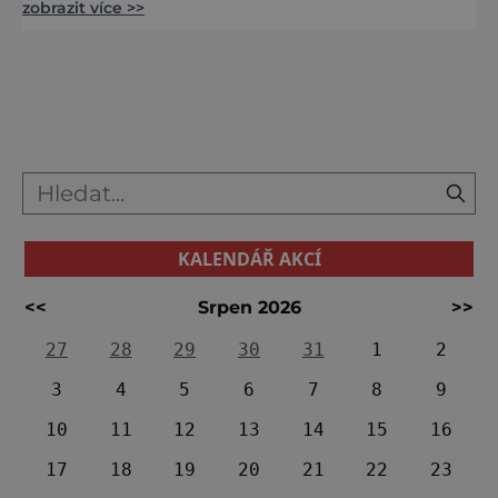
zobrazit více >>
tohoto místa ale náhle končí 1900 let před
naším letopočtem! Co způsobilo jeho náhlý
zánik? Vysoká studna, důmyslná stavba
chráněná před záplavami. Foto: Wikimedia
Commons[/caption
KALENDÁŘ AKCÍ
<<
Srpen 2026
>>
27
28
29
30
31
1
2
3
4
5
6
7
8
9
10
11
12
13
14
15
16
17
18
19
20
21
22
23