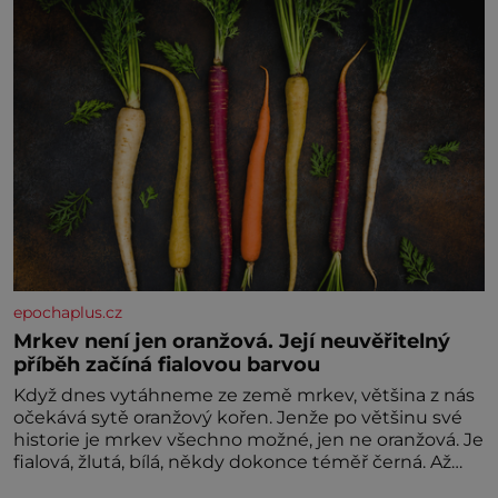
epochaplus.cz
Mrkev není jen oranžová. Její neuvěřitelný
příběh začíná fialovou barvou
Když dnes vytáhneme ze země mrkev, většina z nás
očekává sytě oranžový kořen. Jenže po většinu své
historie je mrkev všechno možné, jen ne oranžová. Je
fialová, žlutá, bílá, někdy dokonce téměř černá. Až
díky stovkám let pečlivého šlechtění se z ní stává