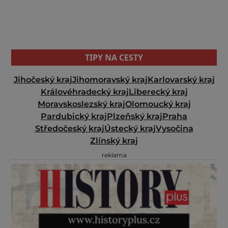
TIPY NA CESTY
Jihočeský kraj
Jihomoravský kraj
Karlovarský kraj
Královéhradecký kraj
Liberecký kraj
Moravskoslezský kraj
Olomoucký kraj
Pardubický kraj
Plzeňský kraj
Praha
Středočeský kraj
Ústecký kraj
Vysočina
Zlínský kraj
reklama