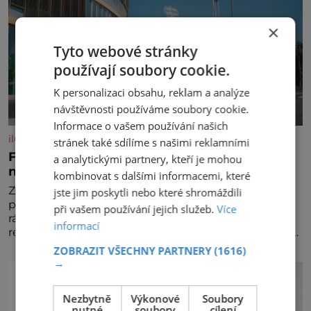
×
Tyto webové stránky
používají soubory cookie.
K personalizaci obsahu, reklam a analýze
návštěvnosti používáme soubory cookie.
Informace o vašem používání našich
iluxus.cz
stránek také sdílíme s našimi reklamními
Ford dává český fotbal do pohybu. Stává se
a analytickými partnery, kteří je mohou
novým partnerem FAČR
kombinovat s dalšími informacemi, které
Značka Ford se od srpna 2026 stává novým
jste jim poskytli nebo které shromáždili
partnerem Fotbalové asociace České republiky. V
při vašem používání jejich služeb.
Více
rámci tříleté spolupráce zajistí mobilitu asociace,
informací
reprezentačních týmů i českého fotbalu v regionech.
Partner
ZOBRAZIT VŠECHNY PARTNERY
(1616)
→
Nezbytně
Výkonové
Soubory
nutné
soubory
cílení