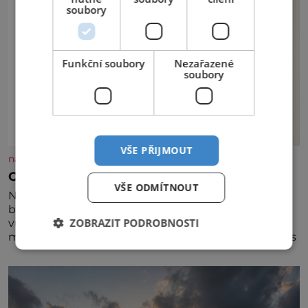
soubory
Funkční soubory
Nezařazené
soubory
VŠE PŘIJMOUT
nasehvezdy.cz
Osamělá herečka Syslová všechno vzdala?
VŠE ODMÍTNOUT
Nedávno se povídalo, že má Dana Syslová (80)
blízkého přítele, který je jí oporou. Ale je to ještě
ZOBRAZIT PODROBNOSTI
vůbec pravda? V posledních dnech čím dál častěji
mluví o svém odchodu. Dohnala ji snad samota? Půs