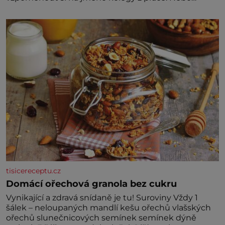
marně v paměti lovíte název knížky, kterou jste
nedávno přečetli. Je to opravdu tak, s věkem jako
kdyby se paměť rozhodla stávkovat. Cvičte
tisicereceptu.cz
Domácí ořechová granola bez cukru
Vynikající a zdravá snídaně je tu! Suroviny Vždy 1
šálek – neloupaných mandlí kešu ořechů vlašských
ořechů slunečnicových semínek semínek dýně