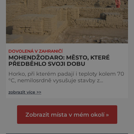
DOVOLENÁ V ZAHRANIČÍ
MOHENDŽODARO: MĚSTO, KTERÉ
PŘEDBĚHLO SVOJI DOBU
Horko, při kterém padají i teploty kolem 70
°C, nemilosrdně vysušuje stavby z
pálených cihel, staré několik tisíc let. Co
zobrazit více >>
nezničí žhavé paprsky slunce, dokoná
vlhkost a sůl. Přesto ruiny budov města
vybaveného koupelnami a kanalizací v
dobách, kdy staří Egypťané a Mezopotamci
Zobrazit místa v mém okolí »
teprve objevovali životodárnou sílu vody,
vzbuzuje úžas. Vítejte v tajemném městě
Mohendžodaro na jihu Pákistánu. Cenné