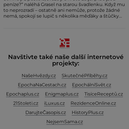
peníze?“ naléhá Grasel na starou švadlenku. Když mu
to neprozradí – ostatně ani nemůže, protože žádné
nemá, spokojí se lupič s několika měďáky a štůčky
látky. Zraněná žena pár dní nato umírá. Je to muž
nebývale krutý. Jeho činy budí hrůzu ještě dlouho po
jeho smrti
Navštivte také naše další internetové
projekty:
NašeHvězdy.cz
SkutečnéPříběhy.cz
EpochaNaCestach.cz
EpochálníSvět.cz
Epochaplus.cz
Enigmaplus.cz
TisíceReceptů.cz
21Stoleti.cz
iLuxus.cz
RezidenceOnline.cz
DarujteČasopis.cz
HistoryPlus.cz
NejsemSama.cz