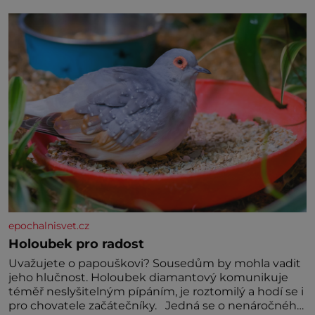
jednoduchost, měkkost a bezpečí, proto by pokoj
miminka měl působit především klidně a útulně.
Předškolní věk je
epochalnisvet.cz
Holoubek pro radost
Uvažujete o papouškovi? Sousedům by mohla vadit
jeho hlučnost. Holoubek diamantový komunikuje
téměř neslyšitelným pípáním, je roztomilý a hodí se i
pro chovatele začátečníky. Jedná se o nenáročného