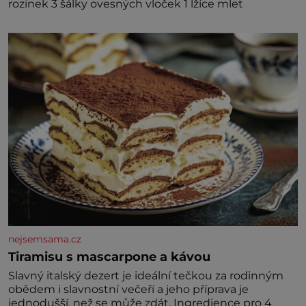
rozinek 3 šálky ovesných vloček 1 lžíce mlet
nejsemsama.cz
Tiramisu s mascarpone a kávou
Slavný italský dezert je ideální tečkou za rodinným
obědem i slavnostní večeří a jeho příprava je
jednodušší, než se může zdát. Ingredience pro 4