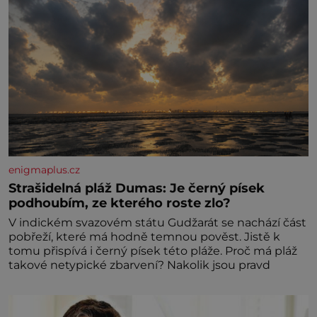
enigmaplus.cz
Strašidelná pláž Dumas: Je černý písek
podhoubím, ze kterého roste zlo?
V indickém svazovém státu Gudžarát se nachází část
pobřeží, které má hodně temnou pověst. Jistě k
tomu přispívá i černý písek této pláže. Proč má pláž
takové netypické zbarvení? Nakolik jsou pravd