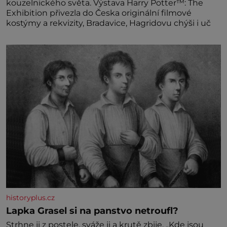
kouzelnického světa. Výstava Harry Potter™: The
Exhibition přivezla do Česka originální filmové
kostýmy a rekvizity, Bradavice, Hagridovu chýši i uč
historyplus.cz
Lapka Grasel si na panstvo netroufl?
Strhne ji z postele, sváže ji a krutě zbije. „Kde jsou