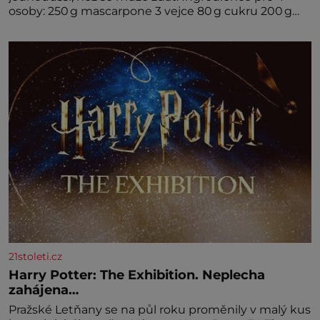
osoby: 250 g mascarpone 3 vejce 80 g cukru 200 g
cukrářských piškotů 250 ml silné kávy 2 lžíce
amaretta kakao na posypání Postup: Oddělte
žloutky od bílků. Žloutky vyšlehejte s cukrem do
světlé pěny a postupně do nich vmíchejte
mascarpone, aby vznikl hladký
21stoleti.cz
Harry Potter: The Exhibition. Neplecha
zahájena…
Pražské Letňany se na půl roku proměnily v malý kus