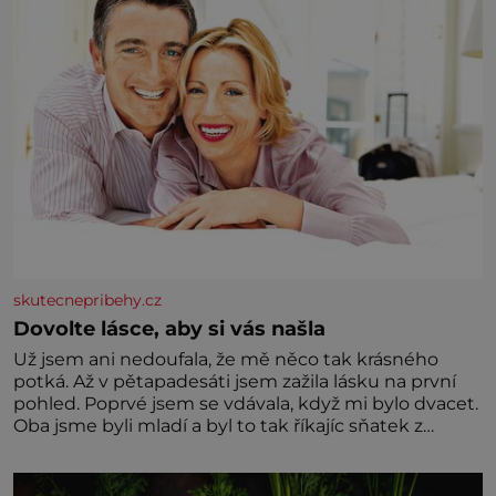
skutecnepribehy.cz
Dovolte lásce, aby si vás našla
Už jsem ani nedoufala, že mě něco tak krásného
potká. Až v pětapadesáti jsem zažila lásku na první
pohled. Poprvé jsem se vdávala, když mi bylo dvacet.
Oba jsme byli mladí a byl to tak říkajíc sňatek z
rozumu. Rodiče nás dali dohromady, Toník byl dobře
zaopatřený mladý muž. Manželství nám oběma moc
nesvědčilo, brzy jsme zjistili, že