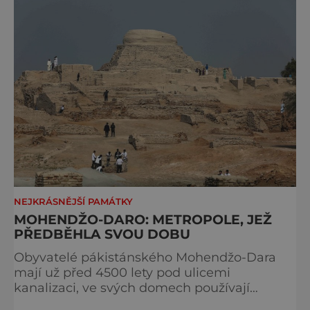
NEJKRÁSNĚJŠÍ PAMÁTKY
MOHENDŽO-DARO: METROPOLE, JEŽ
PŘEDBĚHLA SVOU DOBU
Obyvatelé pákistánského Mohendžo-Dara
mají už před 4500 lety pod ulicemi
kanalizaci, ve svých domech používají
splachovací záchody a koupelny! Slavná éra