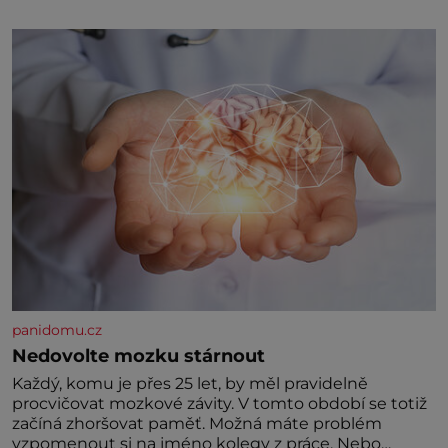
klidného ptáčka, který většinu dne jen posedává.
Hodně času tráví na zemi, kde sbírá zbytky semínek
Jeho domovinou je prakticky celá Austrálie s
výjimkou pobřežní oblasti.
panidomu.cz
Nedovolte mozku stárnout
Každý, komu je přes 25 let, by měl pravidelně
procvičovat mozkové závity. V tomto období se totiž
začíná zhoršovat paměť. Možná máte problém
vzpomenout si na jméno kolegy z práce. Nebo