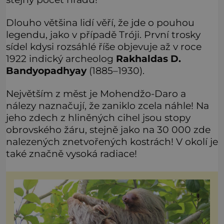
Dlouho většina lidí věří, že jde o pouhou
legendu, jako v případě Tróji. První trosky
sídel kdysi rozsáhlé říše objevuje až v roce
1922 indický archeolog
Rakhaldas D.
Bandyopadhyay
(1885–1930).
Největším z měst je Mohendžo-Daro a
nálezy naznačují, že zaniklo zcela náhle! Na
jeho zdech z hliněných cihel jsou stopy
obrovského žáru, stejně jako na 30 000 zde
nalezených znetvořených kostrách! V okolí je
také značně vysoká radiace!