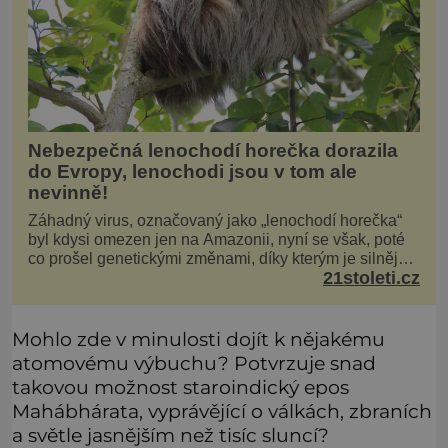
Nebezpečná lenochodí horečka dorazila
do Evropy, lenochodi jsou v tom ale
nevinně!
Záhadný virus, označovaný jako „lenochodí horečka“
byl kdysi omezen jen na Amazonii, nyní se však, poté
co prošel genetickými změnami, díky kterým je silnější,
21stoleti.cz
šíří po celé Americe a první případy se objevily už i v
Evropě. Máme se bát? Virus oropouche (čti oropuče),
jak se odborně nazývá, byl až do
Mohlo zde v minulosti dojít k nějakému
atomovému výbuchu? Potvrzuje snad
takovou možnost staroindický epos
Mahábhárata, vyprávějící o válkách, zbraních
a světle jasnějším než tisíc sluncí?