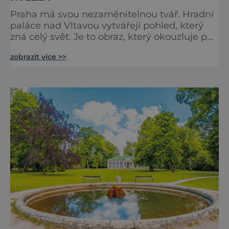
Praha má svou nezaměnitelnou tvář. Hradní
paláce nad Vltavou vytvářejí pohled, který
zná celý svět. Je to obraz, který okouzluje po
staletí a nikdy nezevšední. Neexistuje snad
zobrazit více >>
jediný Čech, který by ho neznal. Pražský hrad
se objevuje na pohlednicích, ve filmech i na
fotkách. A kdo si plánuje výlet do naší
metropole, má ho na seznamu mí