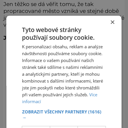
Jen těžko se dá věřit tomu, že tak
propracované město vzniká ve stejné době
jako první egyptské pyramidy! Kde zdejší lidé
×
vzali takové řemeslné zkušenosti?
Tyto webové stránky
používají soubory cookie.
Jan Zeman
K personalizaci obsahu, reklam a analýze
návštěvnosti používáme soubory cookie.
Informace o vašem používání našich
stránek také sdílíme s našimi reklamními
a analytickými partnery, kteří je mohou
kombinovat s dalšími informacemi, které
jste jim poskytli nebo které shromáždili
při vašem používání jejich služeb.
Více
informací
ZOBRAZIT VŠECHNY PARTNERY
(1616)
→