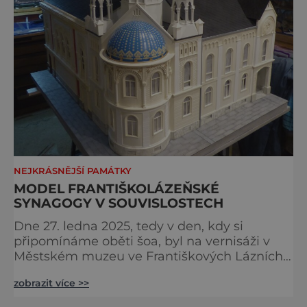
NEJKRÁSNĚJŠÍ PAMÁTKY
MODEL FRANTIŠKOLÁZEŇSKÉ
SYNAGOGY V SOUVISLOSTECH
Dne 27. ledna 2025, tedy v den, kdy si
připomínáme oběti šoa, byl na vernisáži v
Městském muzeu ve Františkových Lázních
představen model synagogy, která byla
zobrazit více >>
nacisty zničena v roce 1938. Do lázeňského
města se tak více než symbolicky vrátil