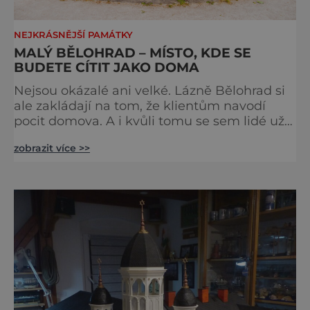
NEJKRÁSNĚJŠÍ PAMÁTKY
MALÝ BĚLOHRAD – MÍSTO, KDE SE
BUDETE CÍTIT JAKO DOMA
Nejsou okázalé ani velké. Lázně Bělohrad si
ale zakládají na tom, že klientům navodí
pocit domova. A i kvůli tomu se sem lidé už
zhruba 130 let rádi vracejí. Nejsou tu obří
zobrazit více >>
lázeňské koncerty ani velkolepé akce.
Dokonce tu nenajdete ani pravou kolonádu.
Ne že by tu nebyla. Ale mnoho lidí si jí
nevšimne, ani se jí kolonáda vlastně neříká.
Je to pro