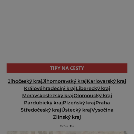
TIPY NA CESTY
Jihočeský kraj
Jihomoravský kraj
Karlovarský kraj
Královéhradecký kraj
Liberecký kraj
Moravskoslezský kraj
Olomoucký kraj
Pardubický kraj
Plzeňský kraj
Praha
Středočeský kraj
Ústecký kraj
Vysočina
Zlínský kraj
reklama