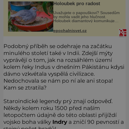
Holoubek pro radost
Uvažujete o papouškovi? Sousedům
by mohla vadit jeho hlučnost.
Holoubek diamantový komunikuje
téměř neslyšitelným pípáním, je
roztomilý a hodí se i pro chovatele
epochalnisvet.cz
začátečníky. Jedná se o nenároč
Podobný příběh se odehraje na začátku
minulého století také v Indii. Zdejší mýty
vyprávějí o tom, jak na rozsáhlém území
kolem řeky Indus v dnešním Pákistánu kdysi
dávno vzkvétala vyspělá civilizace.
Nedochovala se nám po ní ale ani stopa!
Kam se ztratila?
Staroindické legendy prý znají odpověď.
Někdy kolem roku 1500 před naším
letopočtem údajně do této oblasti přijíždí
vojsko boha války
Indry
a zničí 90 pevností a
stejný počet hradů!