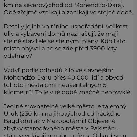
km na severovýchod od Mohendžo-Dara).
Obě zřejmě vznikají a zanikají ve stejné době.
Detaily jejich vnitřního uspořádání, velikost
ulic a vybavení domů naznačují, že mají
stejné stavitele se stejnými plány. Kdo tato
místa obýval a co se zde před 3900 lety
odehrálo?
Vždyť podle odhadů žilo ve slavnějším
Mohendžo-Daru přes 40 000 lidí a obvod
tohoto města činil neuvěřitelných 5
kilometrů! To je v té době značně neobvyklé.
Jediné srovnatelně velké město je tajemný
Uruk (230 km na jihovýchod od iráckého
Bagdádu) až v Mezopotámii! Objevené
zbytky starodávného města v Pákistánu
stále vyvolávají mnoho otázek. Odkud sem