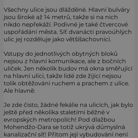
Všechny ulice jsou dlážděné. Hlavní bulváry
jsou široké až 14 metrů, takže si na nich
nikdo nepřekáží. Podivné je také čtvercové
uspořádání města. Síť dvanácti pravoúhlých
ulic jej rozděluje jako většíšachovnici.
Vstupy do jednotlivých obytných bloků
nejsou z hlavní komunikace, ale z bočních
uliček. Jen několik budov má okna směřující
na hlavní ulici, takže lidé zde žijící nejsou
tolik obtěžováni ruchem a prachem z ulice.
Ale hlavně:
Je zde čisto, žádné fekálie na ulicích, jak bylo
ještě před několika staletími běžné v
evropských metropolích! Pod dlažbou
Mohendžo-Dara se totiž ukrývá důmyslná
kanalizační síť! Přitom její vybudování není