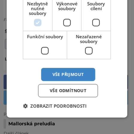
Nezbytně
Výkonové
Soubory
nutné
soubory
cílení
soubory
Foto: Wikimedia Commons
ARCHEOLOGIE
CIVILI
MĚSTO
ŠTÍTKY:
Funkční soubory
Nezařazené
soubory
ZÁHADY
PÁKISTÁN
LOKALITA:
VŠE PŘIJMOUT
Sdílet na Facebooku
VŠE ODMÍTNOUT
Sdílet na Twitteru
ZOBRAZIT PODROBNOSTI
Předchozí článek
Mallorská preludia
Další článek