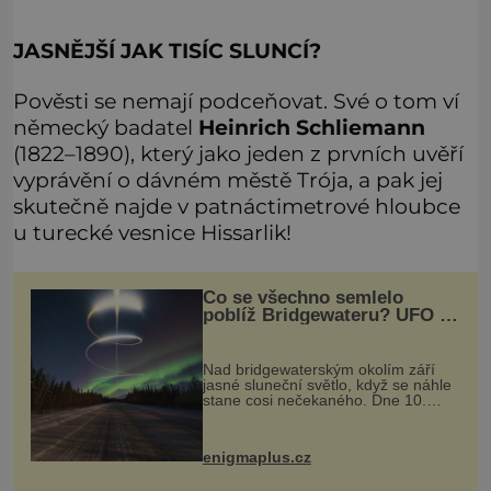
JASNĚJŠÍ JAK TISÍC SLUNCÍ?
Pověsti se nemají podceňovat. Své o tom ví
německý badatel
Heinrich Schliemann
(1822–1890), který jako jeden z prvních uvěří
vyprávění o dávném městě Trója, a pak jej
skutečně najde v patnáctimetrové hloubce
u turecké vesnice Hissarlik!
Co se všechno semlelo
poblíž Bridgewateru? UFO na
obloze, monstra v bažinách!
Nad bridgewaterským okolím září
jasné sluneční světlo, když se náhle
stane cosi nečekaného. Dne 10.
května roku 1760 v deset hodin
dopoledne zde dojde k vůbec
prvnímu historicky doloženému
enigmaplus.cz
přeletu UFO