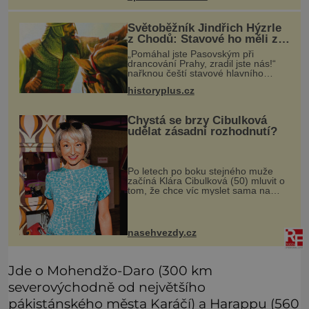
zhruba jednu čajovou lžičku. Sama o
s
Světoběžník Jindřich Hýzrle
z Chodů: Stavové ho měli za
zrádce
„Pomáhal jste Pasovským při
drancování Prahy, zradil jste nás!“
nařknou čeští stavové hlavního
zbrojmistra zemské hotovosti.
historyplus.cz
Jindřich se však zastrašit nenechá.
Zachová chladnou hlavu a trestu
unikne.
Chystá se brzy Cibulková
udělat zásadní rozhodnutí?
Po letech po boku stejného muže
začíná Klára Cibulková (50) mluvit o
tom, že chce víc myslet sama na
sebe. Skrývají se za jejími slovy
potíže doma? Tolik v posledních
měsících mluví Klára Cibulková (5
nasehvezdy.cz
Jde o Mohendžo-Daro (300 km
severovýchodně od největšího
pákistánského města Karáčí) a Harappu (560