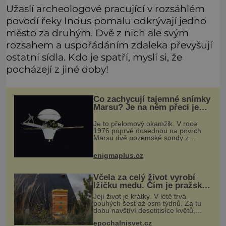
Užaslí archeologové pracující v rozsáhlém
povodí řeky Indus pomalu odkrývají jedno
město za druhým. Dvě z nich ale svým
rozsahem a uspořádáním zdaleka převyšují
ostatní sídla. Kdo je spatří, myslí si, že
pocházejí z jiné doby!
Co zachycují tajemné snímky
Marsu? Je na něm přeci jen
voda?
Je to přelomový okamžik. V roce
1976 poprvé dosednou na povrch
Marsu dvě pozemské sondy z
amerického vesmírného programu
Viking, které jsou schopny pořídit
enigmaplus.cz
fotografie záhadami opředené rudé
planety. V
Včela za celý život vyrobí
lžičku medu. Čím je pražský
med ze střech tak ceněný?
Její život je krátký. V létě trvá
pouhých šest až osm týdnů. Za tu
dobu navštíví desetitisíce květů,
nalétá stovky kilometrů a vyrobí
epochalnisvet.cz
přibližně devět gramů medu –