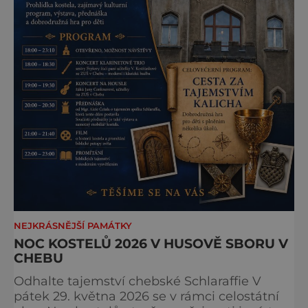
NEJKRÁSNĚJŠÍ PAMÁTKY
NOC KOSTELŮ 2026 V HUSOVĚ SBORU V
CHEBU
Odhalte tajemství chebské Schlaraffie V
pátek 29. května 2026 se v rámci celostátní