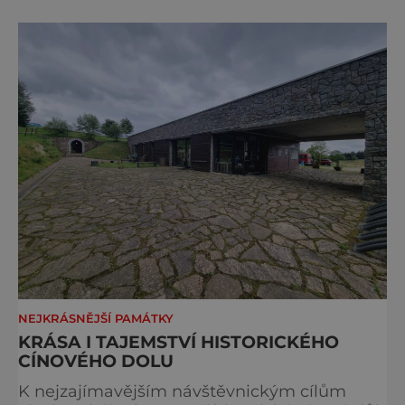
židovský svatostánek. Autorem modelu je
Bohuslav Karban z Aše. Připomeňme si nyní
některé události spojené s touto významnou
stavbou. [gallery ids="917
NEJKRÁSNĚJŠÍ PAMÁTKY
KRÁSA I TAJEMSTVÍ HISTORICKÉHO
CÍNOVÉHO DOLU
K nejzajímavějším návštěvnickým cílům