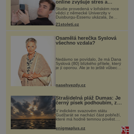
online zvyšuje stres a
zhoršuje náladu, ukazuje
Studie provedená v loňském roce
studie
vědci z německé Univerzity v
Duisburgu-Essenu ukázala, že
nadměrné trávení času online je
21stoleti.cz
spojeno s vyšší úrovní stresu, horší
náladou a vede k zanedbávání
dalších akti
Osamělá herečka Syslová
všechno vzdala?
Nedávno se povídalo, že má Dana
Syslová (80) blízkého přítele, který
je jí oporou. Ale je to ještě vůbec
pravda? V posledních dnech čím
dál častěji mluví o svém odchodu.
Dohnala ji snad samota? Působí
nasehvezdy.cz
Strašidelná pláž Dumas: Je
černý písek podhoubím, ze
kterého roste zlo?
V indickém svazovém státu
Gudžarát se nachází část pobřeží,
které má hodně temnou pověst.
Jistě k tomu přispívá i černý písek
této pláže. Proč má pláž takové
enigmaplus.cz
netypické zbarvení? Nakolik jsou