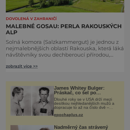
DOVOLENÁ V ZAHRANIČÍ
MALEBNÉ GOSAU: PERLA RAKOUSKÝCH
ALP
Solná komora (Salzkammergut) je jednou z
nejmalebnějších oblastí Rakouska, která láká
návštěvníky svou dechberoucí přírodou,
historickými městečky a bohatou kulturní
zobrazit více >>
tradicí. Rozkládá se mezi alpskými vrcholy a
průzračnými jezery, kterých je zde více než
70. Tato oblast je zapsaná na seznamu
světového dědictví UNESCO díky své
James Whitey Bulger:
jedinečné krajině a historickému významu.
Práskač, co šel po
práskačích
Nejznámějšími perlami Solné k
Dlouhé roky se v USA drží mezi
desítkou nejhledanějších mužů a
dopracuje to až na číslo dvě –
hned po Usámovi bin Ládinovi
epochaplus.cz
(1957–2011). To je James „Whitey“
Bulger (1929–2018) viněný ze
spoluúčasti na
Nadměrný čas strávený