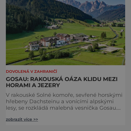
DOVOLENÁ V ZAHRANIČÍ
GOSAU: RAKOUSKÁ OÁZA KLIDU MEZI
HORAMI A JEZERY
V rakouské Solné komoře, sevřené horskými
hřebeny Dachsteinu a vonícími alpskými
lesy, se rozkládá malebná vesnička Gosau.
Toto místo působí, jako by vystoupilo z jiné
zobrazit více >>
doby – krajina nedotčená spěchem, kde čas
plyne klidněji a každý pohled nabízí scenérii