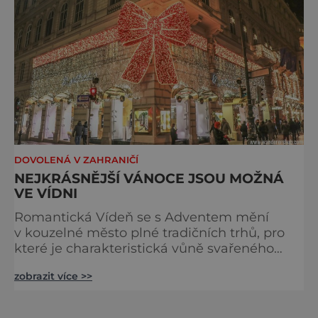
DOVOLENÁ V ZAHRANIČÍ
NEJKRÁSNĚJŠÍ VÁNOCE JSOU MOŽNÁ
VE VÍDNI
Romantická Vídeň se s Adventem mění
v kouzelné město plné tradičních trhů, pro
které je charakteristická vůně svařeného
vína, pečených brambor, kaštanů a sladkých
zobrazit více >>
pražených mandlí. Náměstí v centru se
rozzáří do žluta a do červena a vy si
připadáte jako v pohádce. Nejvyhlášenějším