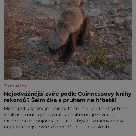
21stoleti.cz
Nejodvážnější zvíře podle Guinnessovy knihy
rekordů? Šelmička s pruhem na hřbetě!
Medojed kapský je lasicovitá šelma, kterou bychom
velikostí mohli přirovnat k českému jezevci. Je
extrémně nebojácná, ostatně bývá označována za
nejodvážnější zvíře vůbec. V této souvislosti je
dokonc