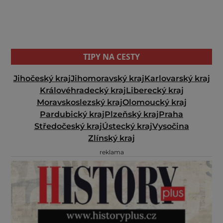
TIPY NA CESTY
Jihočeský kraj
Jihomoravský kraj
Karlovarský kraj
Královéhradecký kraj
Liberecký kraj
Moravskoslezský kraj
Olomoucký kraj
Pardubický kraj
Plzeňský kraj
Praha
Středočeský kraj
Ústecký kraj
Vysočina
Zlínský kraj
reklama