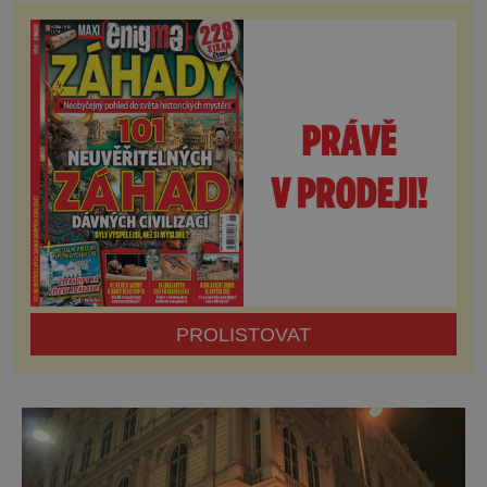
krajina Korutan je od českých hranic doslova
za humny a nabízí nepřeberné množství
zasněžených svahů, snoubené s vyhlášenou
jižanskou pohostinností a korutanskou
alpsko-jadranskou kuchyní…
PROLISTOVAT