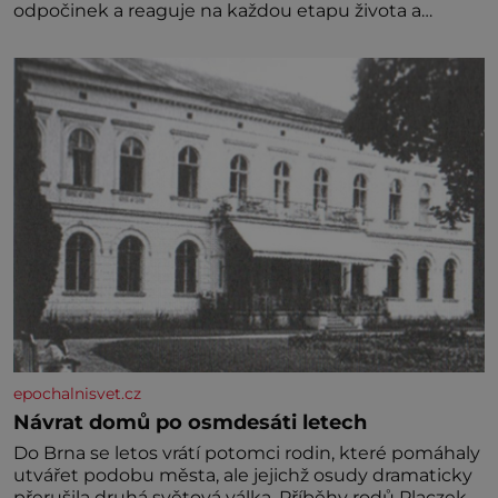
odpočinek a reaguje na každou etapu života a
specifické potřeby dítěte. Pro nejmenší je klíčová
jednoduchost, měkkost a bezpečí, proto by pokoj
miminka měl působit především klidně a útulně.
Předškolní věk je
epochalnisvet.cz
Návrat domů po osmdesáti letech
Do Brna se letos vrátí potomci rodin, které pomáhaly
utvářet podobu města, ale jejichž osudy dramaticky
přerušila druhá světová válka. Příběhy rodů Placzek,