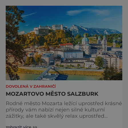
hodnou pohlednice. Gosau láká cestovatele,
kteří touží po tichu, autenticitě a zážitku,
který se zapíše hluboko do paměti.
Největším magnetem
DOVOLENÁ V ZAHRANIČÍ
MOZARTOVO MĚSTO SALZBURK
Rodné město Mozarta ležící uprostřed krásné
přírody vám nabízí nejen silné kulturní
zážitky, ale také skvělý relax uprostřed
krásné přírody. Město bylo založeno v roce
zobrazit více >>