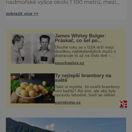
nadmořské výšce okolo 1 100 metrů, mezi
pohořím Nockberge a jezerem Millstätter
zobrazit více >>
See. Spojuje v sobě tři silné identity:
vyhlášené termální lázně, atraktivní horské
středisko a místo s dlouhou alpskou tradicí.
Právě tato kombinace z něj činí jednu z
James Whitey Bulger:
nejzajímavějších celoročních destinací v
Práskač, co šel po
práskačích
jižním Rakousku. [captio
Dlouhé roky se v USA drží mezi
desítkou nejhledanějších mužů a
dopracuje to až na číslo dvě –
hned po Usámovi bin Ládinovi
epochaplus.cz
(1957–2011). To je James „Whitey“
Bulger (1929–2018) viněný ze
spoluúčasti na
Ty nejlepší brambory na
světě
Také si myslíte, že uvařit brambory
umí každý? Asi ano, ale aby byly
opravdu lahodné, hodí se některé
jednoduché triky. Že jsou různé
panidomu.cz
varné typy od A, tedy na saláty, po
D na kaši, určitě víte, takže