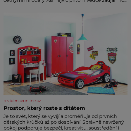
četnými milodary. Asi nejvíc přitom vědce zaujal hrob
tříměsíčního chlapečka s modrou filcovou čapkou, z
níž se draly blonďaté vlásky. Fakt, že jsou těla
dávných lidí nesmírně dobře zachovalá, přičítají
odborníci zdejším klimatickým podmínkám. Sucho,
prosolené písky a extrémně
rezidenceonline.cz
Prostor, který roste s dítětem
Je to svět, který se vyvíjí a proměňuje od prvních
dětských krůčků až po dospívání. Správně navržený
pokoj podporuje bezpečí, kreativitu, soustředění i