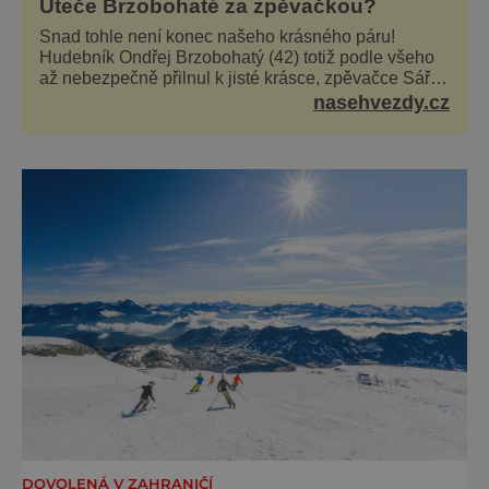
Uteče Brzobohaté za zpěvačkou?
Snad tohle není konec našeho krásného páru!
Hudebník Ondřej Brzobohatý (42) totiž podle všeho
až nebezpečně přilnul k jisté krásce, zpěvačce Sáře
Milfajtové (33), která jednou byla hostem v pořadu
nasehvezdy.cz
Inkognito, kde Ondřej účinkuje. Ondřej Brzobohatý
(42). Hned po natáčení prý za ní přišel s nabídkou, ž
DOVOLENÁ V ZAHRANIČÍ