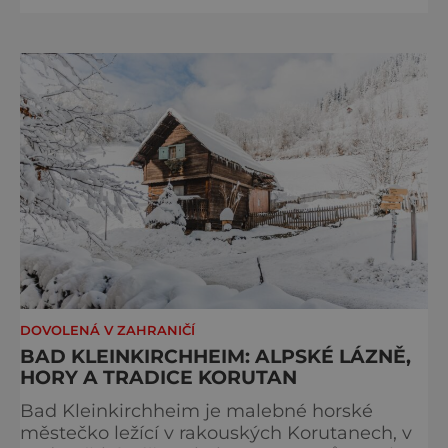
nejslunečnější části Rakouska. Jede se na
pohodu, s komfortním a kompletním
servisem včetně noclehů. Letos o tři týdny
dříve, už mezi 25. dubnem a 3. květnem. Ano,
Velovista se dá nazvat i cyklist
DOVOLENÁ V ZAHRANIČÍ
BAD KLEINKIRCHHEIM: ALPSKÉ LÁZNĚ,
HORY A TRADICE KORUTAN
Bad Kleinkirchheim je malebné horské
městečko ležící v rakouských Korutanech, v