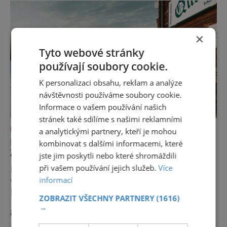
vánočním trhem je Christkindlmarkt na
Radničním náměstí. Na prostoru s krásně
nazdobeným parkem, ohraničeným ze zá
×
Tyto webové stránky
používají soubory cookie.
K personalizaci obsahu, reklam a analýze
návštěvnosti používáme soubory cookie.
Informace o vašem používání našich
stránek také sdílíme s našimi reklamními
DOVOLENÁ V ZAHRANIČÍ
a analytickými partnery, kteří je mohou
REGION SCHLADMING-DACHSTEIN:
kombinovat s dalšími informacemi, které
ZÁŽITKY NA SVAHU I V RESTAURACI
jste jim poskytli nebo které shromáždili
při vašem používání jejich služeb.
Více
Když se k zemi začnou snášet první sněhové
informací
vločky, promění se horská oblast kolem
Dachsteinu ve skutečný zimní ráj. Kromě
ZOBRAZIT VŠECHNY PARTNERY
(1616)
četných možností sportovního vyžití zde na
→
zobrazit více >>
hosty čeká vřelé přijetí hostitelů a vynikající
kuchyně. Region Schladming-Dachstein,