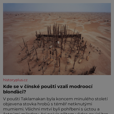
historyplus.cz
Kde se v čínské poušti vzali modroocí
blonďáci?
V poušti Taklamakan byla koncem minulého století
objevena stovka hrobů s téměř netknutými
mumiemi. Všichni mrtví byli pohřbeni s úctou a