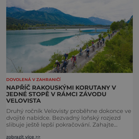
DOVOLENÁ V ZAHRANIČÍ
NAPŘÍČ RAKOUSKÝMI KORUTANY V
JEDNÉ STOPĚ V RÁMCI ZÁVODU
VELOVISTA
Druhý ročník Velovisty proběhne dokonce ve
dvojité nabídce. Bezvadný loňský rozjezd
slibuje ještě lepší pokračování. Zahajte
cyklistickou sezonu pětidenní vyhlídkovou
zobrazit více >>
jízdou kolem korutanských jezer v