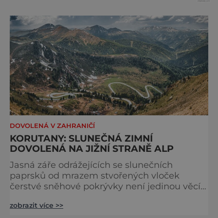
pravdivé
DOVOLENÁ V ZAHRANIČÍ
KORUTANY: SLUNEČNÁ ZIMNÍ
DOVOLENÁ NA JIŽNÍ STRANĚ ALP
Jasná záře odrážejících se slunečních
paprsků od mrazem stvořených vloček
čerstvé sněhové pokrývky není jedinou věcí,
která vás na jihu Rakouska oslní. Možná, že
zobrazit více >>
až doposud jste si neuvědomili, že krásná