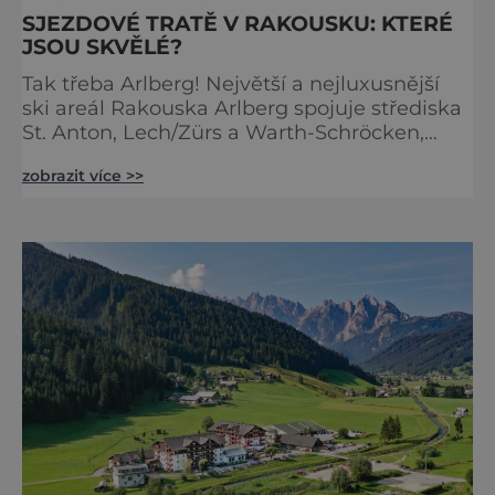
SJEZDOVÉ TRATĚ V RAKOUSKU: KTERÉ
JSOU SKVĚLÉ?
Tak třeba Arlberg! Největší a nejluxusnější
ski areál Rakouska Arlberg spojuje střediska
St. Anton, Lech/Zürs a Warth-Schröcken,
který patří také mezi TOP 5 na celém světě.
zobrazit více >>
Čeká na vás neuvěřitelných 305 kilometrů po
většinou lehkých až středně náročných
sjezdových tratí. Denně přepravuje
návštěvníky 88 lanovek a vleků, z nichž
nejznámější je Flexenbahn. Loni otevřená
okružní trasa Run