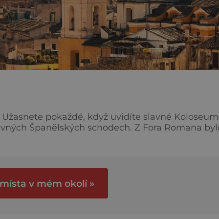
i. Užasnete pokaždé, když uvidíte slavné Koloseum
ělských schodech. Z Fora Romana bylo
ohlídku města můžete zahájit u budovy Kapitolu,
iž v době bronzové a na jeho jižním vrcholu stál
at
 místa v mém okolí »