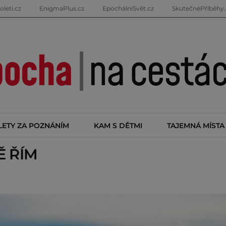
oleti.cz
EnigmaPlus.cz
EpochálníSvět.cz
SkutečnéPříběhy.
LETY ZA POZNÁNÍM
KAM S DĚTMI
TAJEMNÁ MÍSTA
TĚ
ŘÍM