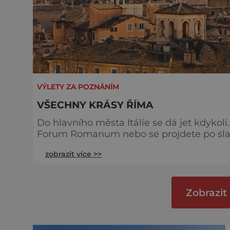
VÝLETY ZA POZNÁNÍM
VŠECHNY KRÁSY ŘÍMA
Do hlavního města Itálie se dá jet kdykol
Forum Romanum nebo se projdete po slavných Špan
kdysi ovládáno celé římské impérium. Pr
zobrazit více >>
centra starého Říma. Kapitol byl osídlen j
uctívaný chrám Jupitera a také několik sv
Zobrazit