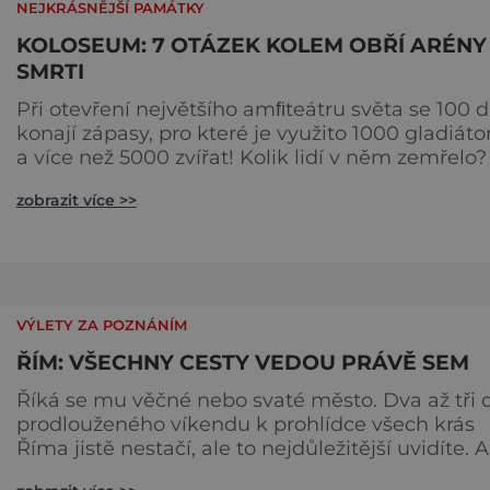
NEJKRÁSNĚJŠÍ PAMÁTKY
KOLOSEUM: 7 OTÁZEK KOLEM OBŘÍ ARÉNY
SMRTI
Při otevření největšího amﬁteátru světa se 100 d
konají zápasy, pro které je využito 1000 gladiáto
a více než 5000 zvířat! Kolik lidí v něm zemřelo?
proč se vlastně nazývá Koloseum? 1) KOLIK PATER
zobrazit více >>
PŮVODNĚ MĚLO – TŘI, ČTYŘI, NEBO PĚT?
Koloseum nechal postavit na dně bývalého
umělého jezera římský císař Vespasianus (9 n. l. 
79 n. l.). Za jeho vlády jsou postavena tři patra, k
kterým p
VÝLETY ZA POZNÁNÍM
ŘÍM: VŠECHNY CESTY VEDOU PRÁVĚ SEM
Říká se mu věčné nebo svaté město. Dva až tři 
prodlouženého víkendu k prohlídce všech krás
Říma jistě nestačí, ale to nejdůležitější uvidíte. A
když hodíte minci do vod kašny Di Trevi, tak se