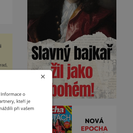
a
yž
i
rad,
×
ěhem
hie
 Informace o
tnery, kteří je
máždili při vašem
i
 za