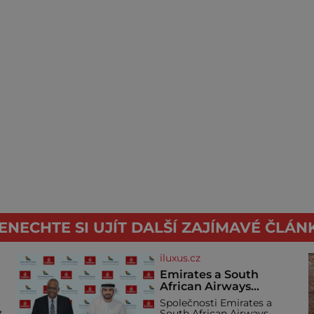
ENECHTE SI UJÍT DALŠÍ ZAJÍMAVÉ ČLÁN
iluxus.cz
Emirates a South
African Airways
rozšiřují partnerství.
Společnosti Emirates a
Cestujícím nově
t
South African Airways