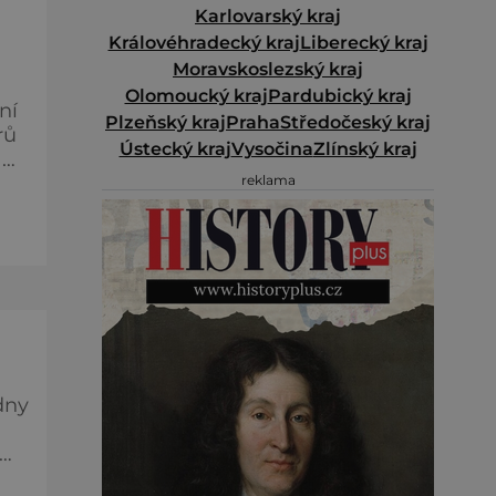
Karlovarský kraj
Královéhradecký kraj
Liberecký kraj
Moravskoslezský kraj
Olomoucký kraj
Pardubický kraj
ní
Plzeňský kraj
Praha
Středočeský kraj
rů
Ústecký kraj
Vysočina
Zlínský kraj
 A
reklama
–
e
dny