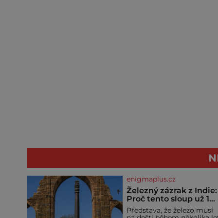
N
enigmaplus.cz
Železný zázrak z Indie:
Proč tento sloup už 1
600 let nezná rez?
Představa, že železo musí
na dešti během několika le