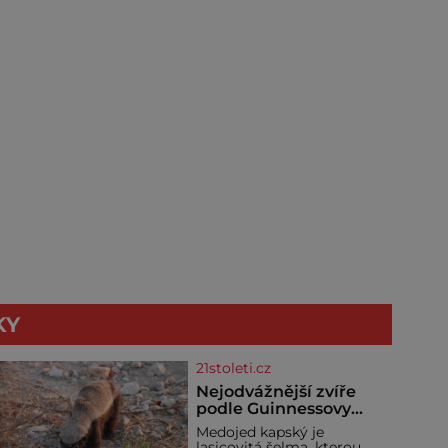
KY
21stoleti.cz
Nejodvážnější zvíře
podle Guinnessovy
knihy rekordů?
Medojed kapský je
Šelmička s pruhem na
lasicovitá šelma, kterou