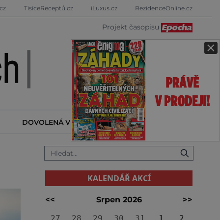
cz
TisíceReceptů.cz
iLuxus.cz
RezidenceOnline.cz
Projekt časopisu
×
DOVOLENÁ V ZAHRANIČÍ
KALENDÁŘ AKCÍ
KALENDÁŘ AKCÍ
<<
Srpen 2026
>>
27
28
29
30
31
1
2