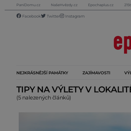
PaníDomu.cz
NašeHvězdy.cz
Epochaplus.cz
21St
Facebook
Twitter
Instagram
NEJKRÁSNĚJŠÍ PAMÁTKY
ZAJÍMAVOSTI
VÝ
TIPY NA VÝLETY V LOKALI
(5 nalezených článků)