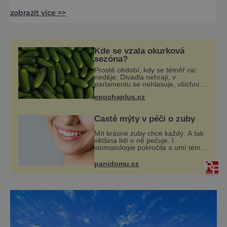
ovoce, jízdu na slonovi. A ještě mnohé další
zobrazit více >>
zažijete na tomto obdivuhodném ostrovu.
Obdivovat na Srí Lance můžete zejména
četné hinduistické a buddhistické chrámy a
památky a také sochy Buddhy. Navštívit
Kde se vzala okurková
byste rozhodně měli tzv. Kulturní trojúhelník,
sezóna?
což je oblast ve s
Prostě období, kdy se téměř nic
neděje. Divadla nehrají, v
parlamentu se nehlasuje, všichni
jsou na dovolené a média tak
epochaplus.cz
nemají o čem mluvit a psát. A
vymýšlejí si proto témata, které
nikoho nezajímaj
Časté mýty v péči o zuby
Mít krásné zuby chce každý. A tak
většina lidí o ně pečuje. I
stomatologie pokročila a umí téměř
zázraky. Přesto se některé mýty,
které se tradují, nedaří vyvrátit.
panidomu.cz
Které? Večer místo čištění s