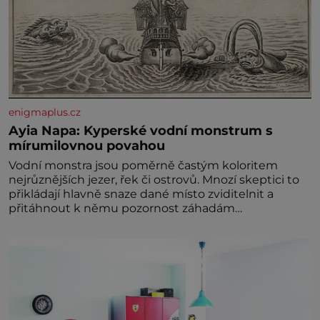
enigmaplus.cz
Ayia Napa: Kyperské vodní monstrum s
mírumilovnou povahou
Vodní monstra jsou poměrně častým koloritem
nejrůznějších jezer, řek či ostrovů. Mnozí skeptici to
přikládají hlavně snaze dané místo zviditelnit a
přitáhnout k němu pozornost záhadám
nakloněných turi