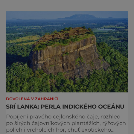
vychutnali zdejší nádhernou přírodu a starou
kulturu. Neskutečná pestrost Šrí Lanky je
daná jak velmi rozdílnými přírodními
podmínkami v různých částech ostrova, tak
jeho
DOVOLENÁ V ZAHRANIČÍ
SRÍ LANKA: PERLA INDICKÉHO OCEÁNU
Popíjení pravého cejlonského čaje, rozhled
po širých čajovníkových plantážích, rýžových
polích i vrcholcích hor, chuť exotického