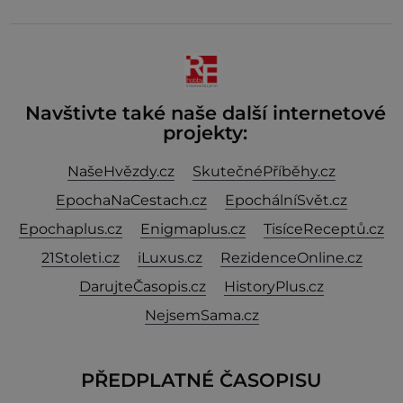
Navštivte také naše další internetové
projekty:
NašeHvězdy.cz
SkutečnéPříběhy.cz
EpochaNaCestach.cz
EpochálníSvět.cz
Epochaplus.cz
Enigmaplus.cz
TisíceReceptů.cz
21Stoleti.cz
iLuxus.cz
RezidenceOnline.cz
DarujteČasopis.cz
HistoryPlus.cz
NejsemSama.cz
PŘEDPLATNÉ ČASOPISU