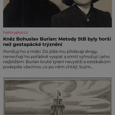
historyplus.cz
Kněz Bohuslav Burian: Metody StB byly horší
než gestapácké trýznění
Ponižují ho a mlátí. Do jídla mu přidávají drogy,
nenechají ho pořádně vyspat a smrtí vyhrožují i jeho
nejbližším. Burian kruté týrání nevydrží a estébákům
podepíše všechno, co po něm chtějí. Svým
podpisem jim potvrdí také to, že na něj během
výslechů nikdo nevyvíjel fyzický ani psychický nátlak.
Syn brněnského řezníka chce být knězem a