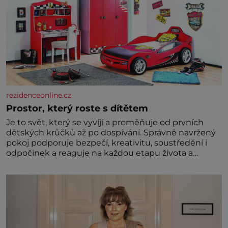
rezidenceonline.cz
Prostor, který roste s dítětem
Je to svět, který se vyvíjí a proměňuje od prvních
dětských krůčků až po dospívání. Správně navržený
pokoj podporuje bezpečí, kreativitu, soustředění i
odpočinek a reaguje na každou etapu života a
specifické potřeby dítěte. Pro nejmenší je klíčová
jednoduchost, měkkost a bezpečí, proto by pokoj
miminka měl působit především klidně a útulně.
Předškolní věk je