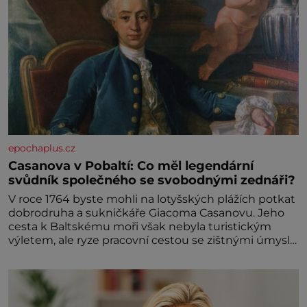
epochaplus.cz
Casanova v Pobaltí: Co měl legendární
svůdník společného se svobodnými zednáři?
V roce 1764 byste mohli na lotyšských plážích potkat
dobrodruha a sukničkáře Giacoma Casanovu. Jeho
cesta k Baltskému moři však nebyla turistickým
výletem, ale ryze pracovní cestou se zištnými úmysly.
Jaký cíl Casanova sledoval, když se například
procházel uličkami lotyšské Rigy? Casanova v Pobaltí
kontaktoval tamní zednářské lóže. Nebyl v této
oblasti žádným nováčkem, protože do zednářské