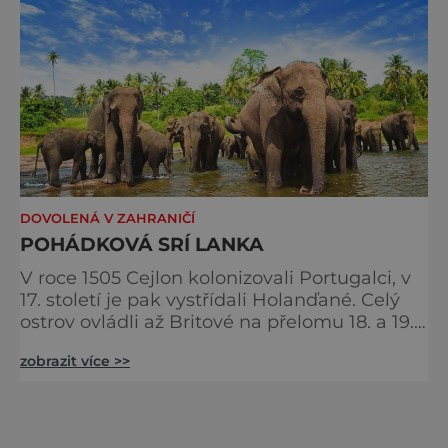
DOVOLENÁ V ZAHRANIČÍ
POHÁDKOVÁ SRÍ LANKA
V roce 1505 Cejlon kolonizovali Portugalci, v
17. století je pak vystřídali Holanďané. Celý
ostrov ovládli až Britové na přelomu 18. a 19.
století. V roce 1948 získala Srí Lanka opět
zobrazit více >>
nezávislost, ale kvůli Tamilům, převážně
přivlečeným z Indie, dochází od roku 58 k
prvním krvavým střetům mezi sinhálskými
buddhisty a tamilskými hinduisty. Nepokoje