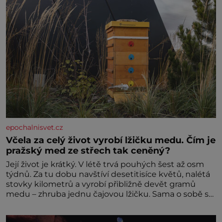
epochalnisvet.cz
Včela za celý život vyrobí lžičku medu. Čím je
pražský med ze střech tak ceněný?
Její život je krátký. V létě trvá pouhých šest až osm
týdnů. Za tu dobu navštíví desetitisíce květů, nalétá
stovky kilometrů a vyrobí přibližně devět gramů
medu – zhruba jednu čajovou lžičku. Sama o sobě se
může zdát bezvýznamná. Teprve když se spojí s
dalšími desítkami tisíc příslušnic svého včelstva,