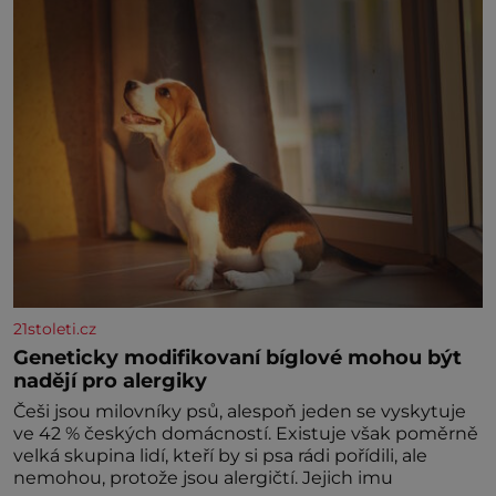
znamení Ženy narozené ve znamení Berana, Lva a
Střelce v sobě nesou žár, odvahu a neutuchající elán.
Vaše
21stoleti.cz
Geneticky modifikovaní bíglové mohou být
nadějí pro alergiky
Češi jsou milovníky psů, alespoň jeden se vyskytuje
ve 42 % českých domácností. Existuje však poměrně
velká skupina lidí, kteří by si psa rádi pořídili, ale
nemohou, protože jsou alergičtí. Jejich imu