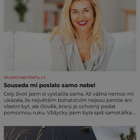
skutecnepribehy.cz
Souseda mi poslalo samo nebe!
Celý život jsem si vystačila sama. Až vážná nemoc mi
ukázala, že největším bohatstvím nejsou peníze ani
vlastní byt, ale člověk, který je ochotný podat
pomocnou ruku. Vždycky jsem byla spíš samotářka.
Nepotřebovala jsem kolem sebe partu kamarádek
ani partnera. Stačily mi knihy, práce a hlavně klid.
Hned po studiích jsem odešla z rodného města,