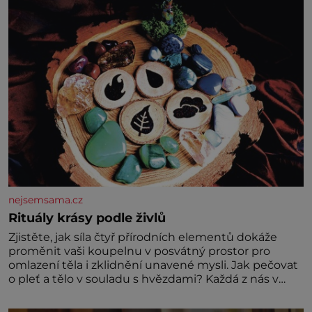
vznikne jeden z nejdokonalejších organismů
nejsemsama.cz
Rituály krásy podle živlů
Zjistěte, jak síla čtyř přírodních elementů dokáže
proměnit vaši koupelnu v posvátný prostor pro
omlazení těla i zklidnění unavené mysli. Jak pečovat
o pleť a tělo v souladu s hvězdami? Každá z nás v
sobě nese otisk vesmíru, který se projevuje nejen v
naší povaze, ale i v potřebách naší pokožky. Ohnivá