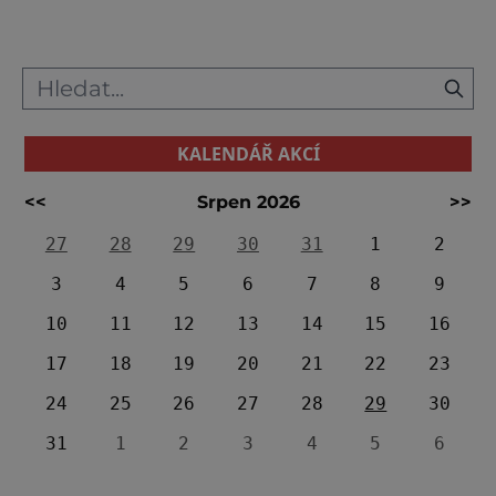
vyvrcholily v roce 1983 občanskou válkou,
která tr
KALENDÁŘ AKCÍ
<<
Srpen 2026
>>
27
28
29
30
31
1
2
3
4
5
6
7
8
9
10
11
12
13
14
15
16
17
18
19
20
21
22
23
24
25
26
27
28
29
30
31
1
2
3
4
5
6