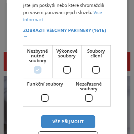
jste jim poskytli nebo které shromáždili
při vašem používání jejich služeb.
Více
informací
ZOBRAZIT VŠECHNY PARTNERY
(1616)
→
Nezbytně
Výkonové
Soubory
nutné
soubory
cílení
NENECHTE SI UJÍT DALŠÍ ZAJÍMAVÉ
soubory
ČLÁNKY
Funkční soubory
Nezařazené
soubory
VŠE PŘIJMOUT