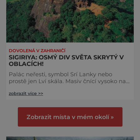
DOVOLENÁ V ZAHRANIČÍ
SIGIRIYA: OSMÝ DIV SVĚTA SKRYTÝ V
OBLACÍCH!
Palác neřesti, symbol Srí Lanky nebo
prostě jen Lví skála. Masiv čnící vysoko nad
džunglí, vytvořený magmatem z vyhaslé
zobrazit více >>
sopky, svou pompézností ohromuje
všechny, kteří ho spatří. Patří
k nejvyhledávanějším místům celého
kontinentu. Možná i celé Asie… Nezáleží na
Zobrazit místa v mém okolí »
tom, jestli jste milovníci záhad, umění nebo
jen obyčejní turisté. Monumentálnost Lví
skály uchvátí každého. Leží v bohem