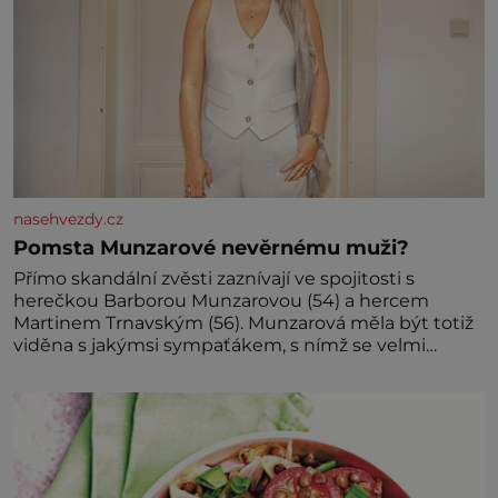
nasehvezdy.cz
Pomsta Munzarové nevěrnému muži?
Přímo skandální zvěsti zaznívají ve spojitosti s
herečkou Barborou Munzarovou (54) a hercem
Martinem Trnavským (56). Munzarová měla být totiž
viděna s jakýmsi sympaťákem, s nímž se velmi
družně, až d