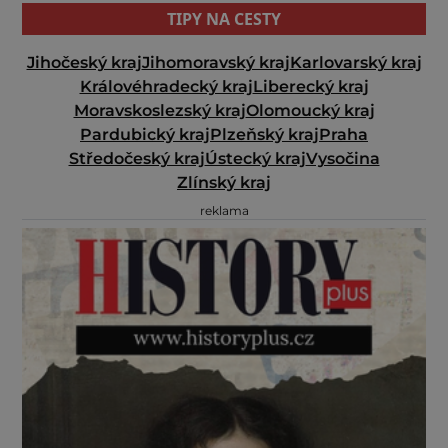
TIPY NA CESTY
Jihočeský kraj
Jihomoravský kraj
Karlovarský kraj
Královéhradecký kraj
Liberecký kraj
Moravskoslezský kraj
Olomoucký kraj
Pardubický kraj
Plzeňský kraj
Praha
Středočeský kraj
Ústecký kraj
Vysočina
Zlínský kraj
reklama