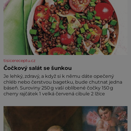
tisicereceptu.cz
Čočkový salát se šunkou
Je lehký, zdravý, a když si k němu dáte opečený
chléb nebo čerstvou bagetku, bude chutnat jedna
báseň. Suroviny 250 g vaší oblíbené čočky 150 g
cherry rajčátek 1 velká červená cibule 2 lžíce