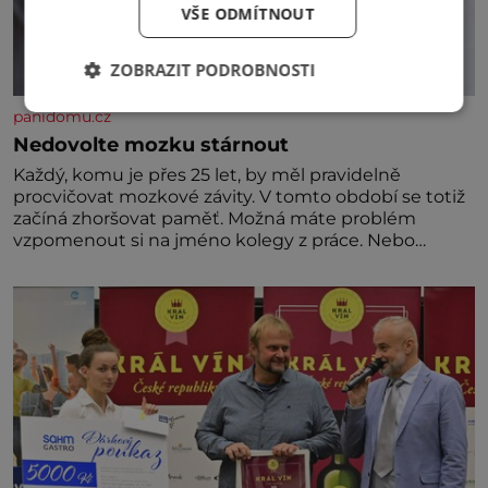
VŠE ODMÍTNOUT
ZOBRAZIT PODROBNOSTI
panidomu.cz
Nedovolte mozku stárnout
Každý, komu je přes 25 let, by měl pravidelně
procvičovat mozkové závity. V tomto období se totiž
začíná zhoršovat paměť. Možná máte problém
vzpomenout si na jméno kolegy z práce. Nebo
marně v paměti lovíte název knížky, kterou jste
nedávno přečetli. Je to opravdu tak, s věkem jako
kdyby se paměť rozhodla stávkovat. Cvičte