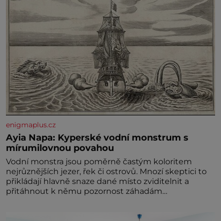
enigmaplus.cz
Ayia Napa: Kyperské vodní monstrum s
mírumilovnou povahou
Vodní monstra jsou poměrně častým koloritem
nejrůznějších jezer, řek či ostrovů. Mnozí skeptici to
přikládají hlavně snaze dané místo zviditelnit a
přitáhnout k němu pozornost záhadám
nakloněných turi