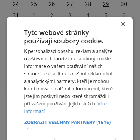
24
25
26
27
28
29
30
31
1
2
3
4
5
6
×
Tyto webové stránky
používají soubory cookie.
K personalizaci obsahu, reklam a analýze
návštěvnosti používáme soubory cookie.
Informace o vašem používání našich
stránek také sdílíme s našimi reklamními
a analytickými partnery, kteří je mohou
kombinovat s dalšími informacemi, které
jste jim poskytli nebo které shromáždili
při vašem používání jejich služeb.
Více
informací
ZOBRAZIT VŠECHNY PARTNERY
(1616)
→