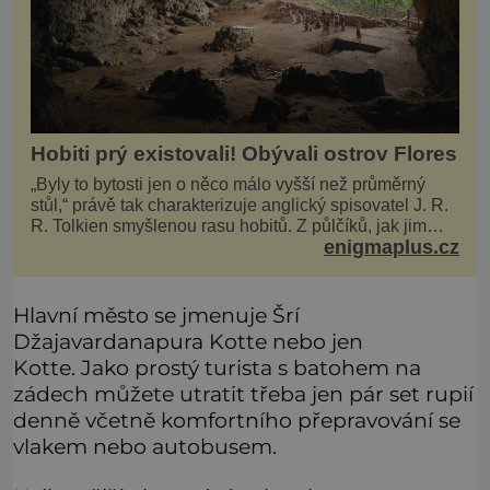
Hobiti prý existovali! Obývali ostrov Flores
„Byly to bytosti jen o něco málo vyšší než průměrný
stůl,“ právě tak charakterizuje anglický spisovatel J. R.
R. Tolkien smyšlenou rasu hobitů. Z půlčíků, jak jim
enigmaplus.cz
říká, následně udělá hlavní hrdiny svých slavných
fantasy knih. Podobné bytosti prý ovšem naši planetu
opravdu kdysi obývaly. Šlo o naše
Hlavní město se jmenuje Šrí
Džajavardanapura Kotte nebo jen
Kotte. Jako prostý turista s batohem na
zádech můžete utratit třeba jen pár set rupií
denně včetně komfortního přepravování se
vlakem nebo autobusem.