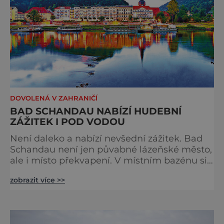
DOVOLENÁ V ZAHRANIČÍ
BAD SCHANDAU NABÍZÍ HUDEBNÍ
ZÁŽITEK I POD VODOU
Není daleko a nabízí nevšední zážitek. Bad
Schandau není jen půvabné lázeňské město,
ale i místo překvapení. V místním bazénu si
totiž můžete vychutnat koncert přímo ve
zobrazit více >>
vodě. Nádherně osvěžující místo leží jen 8
kilometrů od Hřenska a například z Prahy se
tam dostanete vlakem za pouhé dvě hodiny.
I proto je pravděpodobné, že v jeho