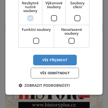
Nezbytně
Výkonové
Soubory
nutné
soubory
cílení
soubory
TIPY NA CESTY
Funkční soubory
Nezařazené
soubory
Jihočeský kraj
Jihomoravský kraj
Karlovarský kraj
Královéhradecký kraj
Liberecký kraj
Moravskoslezský kraj
Olomoucký kraj
Pardubický kraj
Plzeňský kraj
Praha
VŠE PŘIJMOUT
Středočeský kraj
Ústecký kraj
Vysočina
Zlínský kraj
VŠE ODMÍTNOUT
reklama
ZOBRAZIT PODROBNOSTI