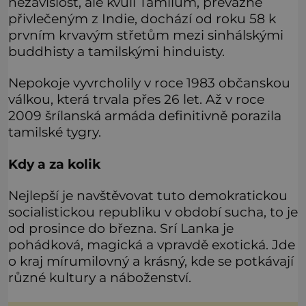
nezávislost, ale kvůli Tamilům, převážně
přivlečeným z Indie, dochází od roku 58 k
prvním krvavým střetům mezi sinhálskými
buddhisty a tamilskými hinduisty.
Nepokoje vyvrcholily v roce 1983 občanskou
válkou, která trvala přes 26 let. Až v roce
2009 šrílanská armáda definitivně porazila
tamilské tygry.
Kdy a za kolik
Nejlepší je navštěvovat tuto demokratickou
socialistickou republiku v období sucha, to je
od prosince do března. Srí Lanka je
pohádková, magická a vpravdě exotická. Jde
o kraj mírumilovný a krásný, kde se potkávají
různé kultury a náboženství.