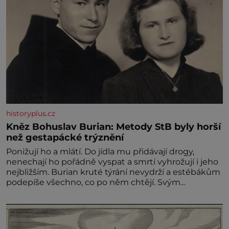
historyplus.cz
Kněz Bohuslav Burian: Metody StB byly horší
než gestapácké trýznění
Ponižují ho a mlátí. Do jídla mu přidávají drogy,
nenechají ho pořádně vyspat a smrtí vyhrožují i jeho
nejbližším. Burian kruté týrání nevydrží a estébákům
podepíše všechno, co po něm chtějí. Svým
podpisem jim potvrdí také to, že na něj během
výslechů nikdo nevyvíjel fyzický ani psychický nátlak.
Syn brněnského řezníka chce být knězem a