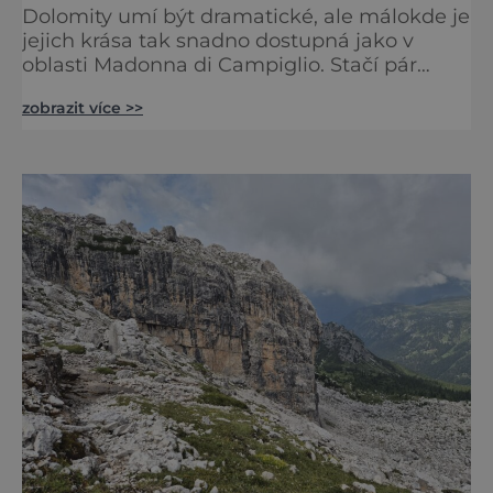
Dolomity umí být dramatické, ale málokde je
jejich krása tak snadno dostupná jako v
oblasti Madonna di Campiglio. Stačí pár
minut v lanovce a ocitnete se mezi skalními
zobrazit více >>
věžemi, horskými jezery a nekonečnými
výhledy. Přinášíme tipy na osm zážitků, kvůli
kterým stojí za to naplánovat si letní
dovolenou právě sem. Madonna di
Campiglio uhrane každé ráno, kdy první
paprsky kreslí na vrcholcích Brenty