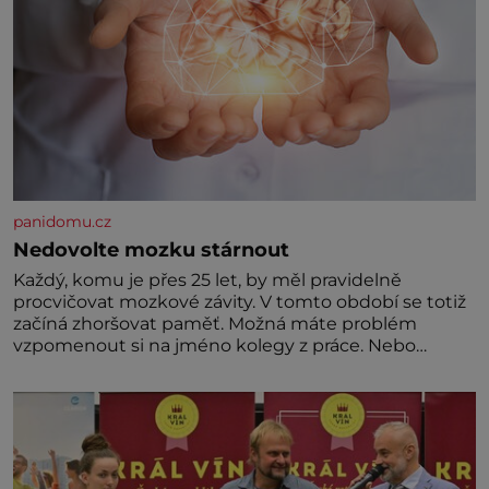
panidomu.cz
Nedovolte mozku stárnout
Každý, komu je přes 25 let, by měl pravidelně
procvičovat mozkové závity. V tomto období se totiž
začíná zhoršovat paměť. Možná máte problém
vzpomenout si na jméno kolegy z práce. Nebo
marně v paměti lovíte název knížky, kterou jste
nedávno přečetli. Je to opravdu tak, s věkem jako
kdyby se paměť rozhodla stávkovat. Cvičte