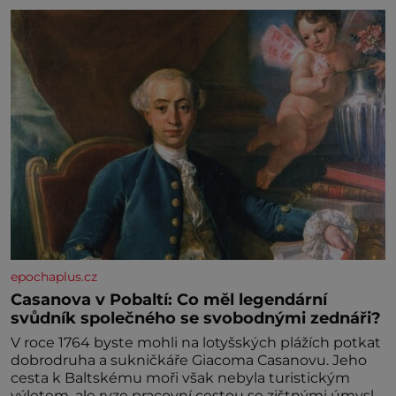
epochaplus.cz
Casanova v Pobaltí: Co měl legendární
svůdník společného se svobodnými zednáři?
V roce 1764 byste mohli na lotyšských plážích potkat
dobrodruha a sukničkáře Giacoma Casanovu. Jeho
cesta k Baltskému moři však nebyla turistickým
výletem, ale ryze pracovní cestou se zištnými úmysly.