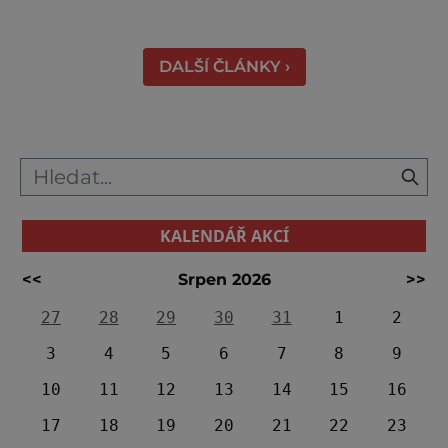
nejintenzivnějších přírodních divadel na
světě. Na jihu Serengeti se každoročně
shromažďují statisíce zvířat. Více než 1,5
DALŠÍ ČLÁNKY ›
milionu pakoňů, dop
KALENDÁŘ AKCÍ
<<
Srpen 2026
>>
27
28
29
30
31
1
2
3
4
5
6
7
8
9
10
11
12
13
14
15
16
17
18
19
20
21
22
23