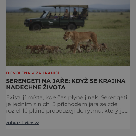
bazénech
DOVOLENÁ V ZAHRANIČÍ
SERENGETI NA JAŘE: KDYŽ SE KRAJINA
NADECHNE ŽIVOTA
Existují místa, kde čas plyne jinak. Serengeti
je jedním z nich. S příchodem jara se zde
rozlehlé pláně probouzejí do rytmu, který je
starší než lidstvo samo. Vzduch je těžký,
zobrazit více >>
tráva svěží a horizont nekonečný. A právě v
těchto týdnech se odehrává jedno z