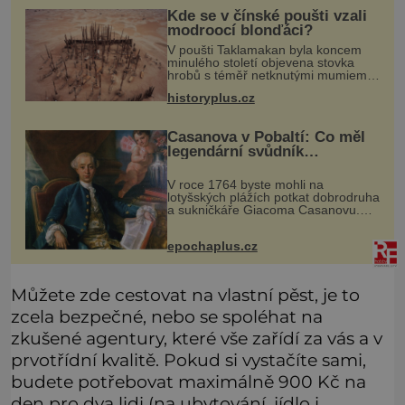
Kde se v čínské poušti vzali
modroocí blonďáci?
V poušti Taklamakan byla koncem
minulého století objevena stovka
hrobů s téměř netknutými mumiemi.
Všichni mrtví byli pohřbeni s úctou a
historyplus.cz
četnými milodary. Asi nejvíc přitom
vědce zaujal hrob tříměsíčn
Casanova v Pobaltí: Co měl
legendární svůdník
společného se svobodnými
zednáři?
V roce 1764 byste mohli na
lotyšských plážích potkat dobrodruha
a sukničkáře Giacoma Casanovu.
Jeho cesta k Baltskému moři však
nebyla turistickým výletem, ale ryze
epochaplus.cz
pracovní cestou se zištnými úmysly.
Můžete zde cestovat na vlastní pěst, je to
zcela bezpečné, nebo se spoléhat na
zkušené agentury, které vše zařídí za vás a v
prvotřídní kvalitě. Pokud si vystačíte sami,
budete potřebovat maximálně 900 Kč na
den pro dva lidi (na ubytování, jídlo i