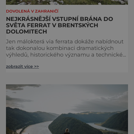
DOVOLENÁ V ZAHRANIČÍ
NEJKRÁSNĚJŠÍ VSTUPNÍ BRÁNA DO
SVĚTA FERRAT V BRENTSKÝCH
DOLOMITECH
Jen málokterá via ferrata dokáže nabídnout
tak dokonalou kombinaci dramatických
výhledů, historického významu a technické
přístupnosti jako Via Ferrata Sosat. V srdci
zobrazit více >>
Brentských Dolomit představuje vstupní
bránu do legendárního systému Via delle
Bocchette, který je mezi milovníky ferrat
považován za jednu z nejkrásnějších
vysokohorských tras na světě. Přestože
samotná ferrata nepatří mezi techn