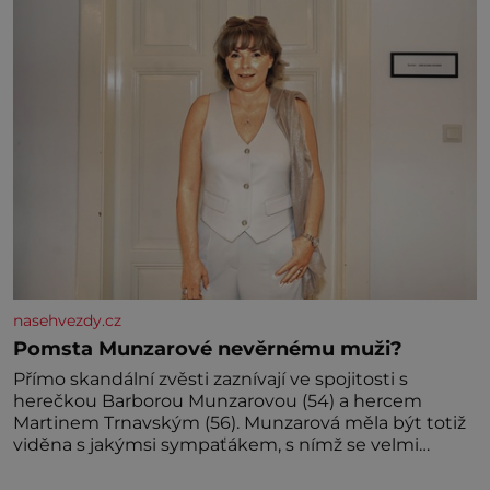
miminka měl působit především klidně a útulně.
Předškolní věk je
nasehvezdy.cz
Pomsta Munzarové nevěrnému muži?
Přímo skandální zvěsti zaznívají ve spojitosti s
herečkou Barborou Munzarovou (54) a hercem
Martinem Trnavským (56). Munzarová měla být totiž
viděna s jakýmsi sympaťákem, s nímž se velmi
družně, až d