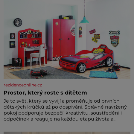
rezidenceonline.cz
Prostor, který roste s dítětem
Je to svět, který se vyvíjí a proměňuje od prvních
dětských krůčků až po dospívání. Správně navržený
pokoj podporuje bezpečí, kreativitu, soustředění i
odpočinek a reaguje na každou etapu života a
specifické potřeby dítěte. Pro nejmenší je klíčová
jednoduchost, měkkost a bezpečí, proto by pokoj