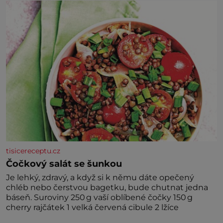
tisicereceptu.cz
Čočkový salát se šunkou
Je lehký, zdravý, a když si k němu dáte opečený
chléb nebo čerstvou bagetku, bude chutnat jedna
báseň. Suroviny 250 g vaší oblíbené čočky 150 g
cherry rajčátek 1 velká červená cibule 2 lžíce