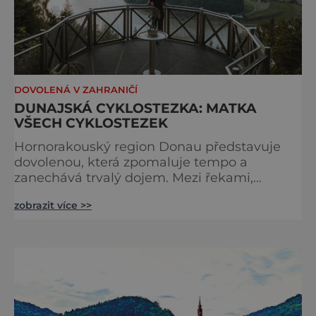
DOVOLENÁ V ZAHRANIČÍ
DUNAJSKÁ CYKLOSTEZKA: MATKA
VŠECH CYKLOSTEZEK
Hornorakouský region Donau představuje
dovolenou, která zpomaluje tempo a
zanechává trvalý dojem. Mezi řekami,
zvlněnou krajinou a mírnými rovinami se zde
zobrazit více >>
propojují pohyb, příroda, gastronomie a
kultura v zážitky, které mají skutečnou
hodnotu. Nejde tu o to být stále výš, rychleji
a dál, ale o výjimečné okamžiky – při
cyklistických výletech podél řek, pěších
túrách s dalekými výhledy, rodinnýc