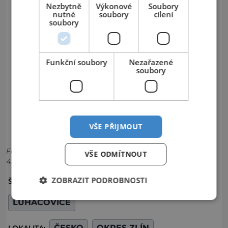
Nezbytně
Výkonové
Soubory
nutné
soubory
cílení
soubory
Funkční soubory
Nezařazené
soubory
VŠE PŘIJMOUT
Foto: Creative Commons, úvodní foto: Schidd - CC BY-SA
VŠE ODMÍTNOUT
4.0
ZOBRAZIT PODROBNOSTI
LÁZNĚ
LÁZNĚ LUHAČOVICE
ŠTÍTKY:
LUHAČOVICE
ČESKO
OKRES ZLÍN