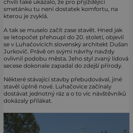
chvíli také ukázalo, že pro přijíždějící
smetánku tu není dostatek komfortu, na
kterou je zvyklá.
A tak se muselo začít zase stavět. Hned jak
se letopočet přehoupl do 20. století, objevil
se v Luhačovicích slovenský architekt Dušan
Jurkovič. Právě on svými návrhy navždy
ovlivnil podobu města. Jeho styl zvaný lidová
secese dokonale zapadal do zdejší přírody.
Některé stávající stavby přebudovával, jiné
stavěl úplně nové. Luhačovice začínaly
dostávat jednotný ráz a o to víc návštěvníků
dokázaly přilákat.