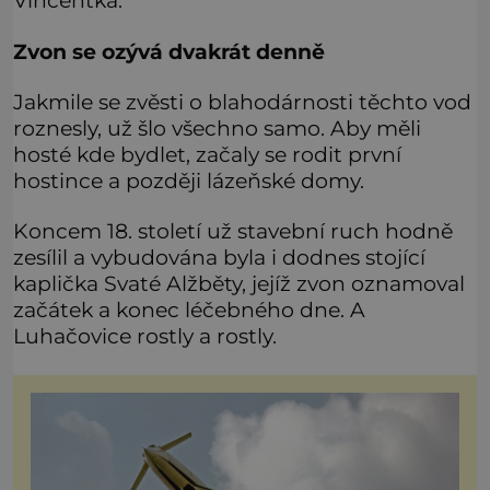
Vincentka.
Zvon se ozývá dvakrát denně
Jakmile se zvěsti o blahodárnosti těchto vod
roznesly, už šlo všechno samo. Aby měli
hosté kde bydlet, začaly se rodit první
hostince a později lázeňské domy.
Koncem 18. století už stavební ruch hodně
zesílil a vybudována byla i dodnes stojící
kaplička Svaté Alžběty, jejíž zvon oznamoval
začátek a konec léčebného dne. A
Luhačovice rostly a rostly.