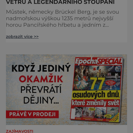
VĚTRU A LEGENDÁRNÍHO STOUPÁNÍ
Můstek, německy Brückel Berg, je se svou
nadmořskou výškou 1235 metrů nejvyšší
horou Pancířského hřbetu a jedním z
nejcharakterističtějších vrcholů západní
zobrazit více >>
Šumavy. Přestože nestojí v centru hlavních
turistických proudů jako Velký Javor či
Poledník, právě v tom spočívá jeho síla.
Můstek si dodnes uchovává syrový horský
charakter, klid a zvláštní atmosféru
šumavských hřebenů, kde se střídá hustý les
ZAJÍMAVOSTI