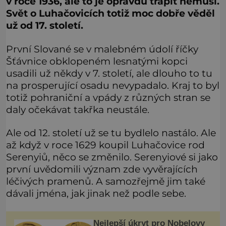
v roce 1936, ale to je opravdu trápit nemusí.
Svět o Luhačovicích totiž moc dobře věděl
už od 17. století.
První Slované se v malebném údolí říčky
Šťávnice obklopeném lesnatými kopci
usadili už někdy v 7. století, ale dlouho to tu
na prosperující osadu nevypadalo. Kraj to byl
totiž pohraniční a vpády z různých stran se
daly očekávat takřka neustále.
Ale od 12. století už se tu bydlelo nastálo. Ale
až když v roce 1629 koupil Luhačovice rod
Serenyiů, něco se změnilo. Serenyiové si jako
první uvědomili význam zde vyvěrajících
léčivých pramenů. A samozřejmě jim také
dávali jména, jak jinak než podle sebe.
Nejlepší úkryt pro Nobelovy