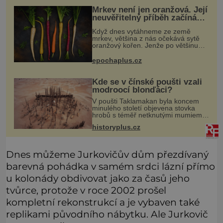
Mrkev není jen oranžová. Její
neuvěřitelný příběh začíná
fialovou barvou
Když dnes vytáhneme ze země
mrkev, většina z nás očekává sytě
oranžový kořen. Jenže po většinu
své historie je mrkev všechno
možné, jen ne oranžová. Je fialová,
epochaplus.cz
žlutá, bílá, někdy dokonce téměř
černá.
Kde se v čínské poušti vzali
modroocí blonďáci?
V poušti Taklamakan byla koncem
minulého století objevena stovka
hrobů s téměř netknutými mumiemi.
Všichni mrtví byli pohřbeni s úctou a
historyplus.cz
četnými milodary. Asi nejvíc přitom
vědce zaujal hrob tříměsíčn
Dnes můžeme Jurkovičův dům přezdívaný
barevná pohádka v samém srdci lázní přímo
u kolonády obdivovat jako za časů jeho
tvůrce, protože v roce 2002 prošel
kompletní rekonstrukcí a je vybaven také
replikami původního nábytku. Ale Jurkovič