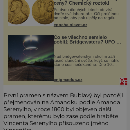
ceny? Chemický roztok!
Po dvou dlouhých letech otevírá
dveře své laboratoře. Oči prolétnou
po stole, aby pak ulpěly na regálu,
kde se nachází všemožné látky.
epochalnisvet.cz
Hledá žluto-oranžovou tekutinu,
jakmile ji zahlédne, nesmírně se
Co se všechno semlelo
poblíž Bridgewateru? UFO na
obloze, monstra v bažinách!
Nad bridgewaterským okolím září
jasné sluneční světlo, když se náhle
stane cosi nečekaného. Dne 10.
května roku 1760 v deset hodin
dopoledne zde dojde k vůbec
prvnímu historicky doloženému
enigmaplus.cz
přeletu UFO
První pramen s názvem Bublavý byl později
přejmenován na Amandku podle Amanda
Serenyiho, v roce 1860 byl objeven další
pramen, kterému bylo zase podle hraběte
Vincenta Serenyiho přisouzeno jméno