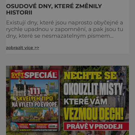
OSUDOVÉ DNY, KTERÉ ZMĚNILY
HISTORII
Existují dny, které jsou naprosto obyčejné a
rychle upadnou v zapomnění, a pak jsou tu
dny, které se nesmazatelným písmem
otisknou do lidské historie, a je jedno, jestli
zobrazit více >>
dojde k významnému objevu nebo děsivé
katastrofě. Vezměte si k ruce kalendář a
projděte společně s námi historii křížem
krážem. Je 10. dubna roku 49 př. n. l. a na
břehu říčky Rubikon pronáší Gaius Julius
Caesar svou slavnou vě