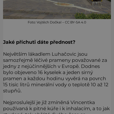
Foto: Vojtěch Dočkal – CC BY-SA 4.0
Jaké příchuti dáte přednost?
Největším lákadlem Luhačovic jsou
samozřejmě léčivé prameny považované za
jedny z nejúčinnějších v Evropě. Dodnes
bylo objeveno 16 kyselek a jeden sirný
pramen a každou hodinu vyvěrá na povrch
15 tisíc litrů minerální vody o teplotě 10 až 12
stupňů.
Nejproslulejší je již zmíněná Vincentka
používaná k pitné kúře i k inhalacím, a to jak