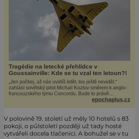
Tragédie na letecké přehlídce v
Goussainville: Kde se tu vzal ten letoun?!
„Jen počkej, až nás uvidíš letět, tos ještě neviděl,“
zahlásí sovětský pilot Michail Kozlov směrem k anglo-
francouzského týmu Concordu. Bude to právě
epochaplus.cz
konkurenční boj, co bude stát za smrtí celé 6členné
posádky Tupoleva Tu-144, zničením několika domů,
usmrcením 8 lidí na zemi (z toho 3 dětí) a 60 váž
V polovině 19. století už měly 10 hotelů s 83
pokoji, o půlstoletí později už tady hosté
vytvářeli docela tlačenici. A bohužel se v tu