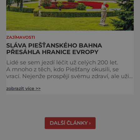
ZAJÍMAVOSTI
SLÁVA PIEŠŤANSKÉHO BAHNA
PŘESÁHLA HRANICE EVROPY
Lidé se sem jezdí léčit už celých 200 let.
A mnoho z těch, kdo Piešťany okusili, se
vrací. Nejenže prospějí svému zdraví, ale užijí
si tu i bohatý společenský život. Když se
zobrazit více >>
řekne slovenské lázně, Piešťany bývají první
volbou. Jejich věhlas je mezinárodní. A není
divu. Město rozprostřené na březích řeky
Váhu je proslulé termálními prameny
DALŠÍ ČLÁNKY ›