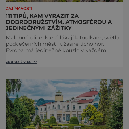
ZAJÍMAVOSTI
111 TIPŮ, KAM VYRAZIT ZA
DOBRODRUŽSTVÍM, ATMOSFÉROU A
JEDINEČNÝMI ZÁŽITKY
Malebné ulice, které lákají k toulkám, světla
podvečerních měst i úžasné ticho hor.
Evropa má jedinečné kouzlo v každém
období. Nové číslo Světa na dlani Speciál vás
zobrazit více >>
zve na cestu plnou inspirace, dobrodružství i
romantiky. Přinášíme vám 111 skvělých tipů,
kam vyrazit. Objevte krásu Evropy v celé její
podobě. Města s neopakovatelnou
atmosférou Vydejte se s námi na prohlídku
měst, která patří k