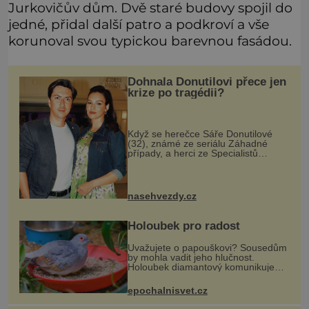
Jurkovičův dům. Dvě staré budovy spojil do
jedné, přidal další patro a podkroví a vše
korunoval svou typickou barevnou fasádou.
Dohnala Donutilovi přece jen
krize po tragédii?
Když se herečce Sáře Donutilové
(32), známé ze seriálu Záhadné
případy, a herci ze Specialistů
Martinu Donutilovi (35) narodil mrtvý
syn Matyáš, jako by je to ještě
semklo. A pak se jim narodil syn E
nasehvezdy.cz
Holoubek pro radost
Uvažujete o papouškovi? Sousedům
by mohla vadit jeho hlučnost.
Holoubek diamantový komunikuje
téměř neslyšitelným pípáním, je
roztomilý a hodí se i pro chovatele
epochalnisvet.cz
začátečníky. Jedná se o nenároč