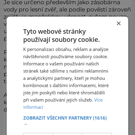
Je sice určeno především jako zásobárna
vody pro lesní zvěř, ale podle pověstí zároveň
zajišťuje manželskou věrnost, ovšem pouze
×
v případě, že v jeho vodě omočíte levý
Tyto webové stránky
ukazováček. Možná ale někteří zatouží spíš
po silnějším výdeji energie.
používají soubory cookie.
K personalizaci obsahu, reklam a analýze
Pak se bude hodit náročnější vycházka
návštěvnosti používáme soubory cookie.
k Luhačovické přehradě, přičemž koeficient
Informace o vašem používání našich
náročnosti můžeme ještě zvýšit testováním
stránek také sdílíme s našimi reklamními
posilovacích strojů umístěných po cestě na
a analytickými partnery, kteří je mohou
takzvané stezce zdraví.
kombinovat s dalšími informacemi, které
jste jim poskytli nebo které shromáždili
A ti úplně největší šílenci si mohou odskočit
při vašem používání jejich služeb.
Více
k hotelu Vega, kde je připravena umělá
informací
dráha pro zorbing.
ZOBRAZIT VŠECHNY PARTNERY
(1616)
→