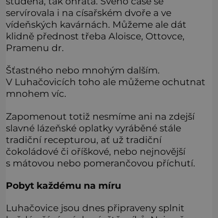
studená, tak ohřátá. Svého čase se
servírovala i na císařském dvoře a ve
vídeňských kavárnách. Můžeme ale dát
klidně přednost třeba Aloisce, Ottovce,
Pramenu dr.
Šťastného nebo mnohým dalším.
V Luhačovicích toho ale můžeme ochutnat
mnohem víc.
Zapomenout totiž nesmíme ani na zdejší
slavné lázeňské oplatky vyráběné stále
tradiční recepturou, ať už tradiční
čokoládové či oříškové, nebo nejnovější
s mátovou nebo pomerančovou příchutí.
Pobyt každému na míru
Luhačovice jsou dnes připraveny splnit