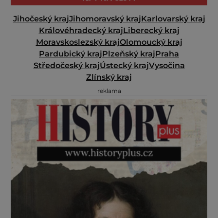
Jihočeský kraj
Jihomoravský kraj
Karlovarský kraj
Královéhradecký kraj
Liberecký kraj
Moravskoslezský kraj
Olomoucký kraj
Pardubický kraj
Plzeňský kraj
Praha
Středočeský kraj
Ústecký kraj
Vysočina
Zlínský kraj
reklama