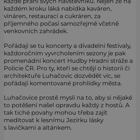
každé přání svých návštěvníků. Nejen že na
každém kroku láká nabídka kaváren,
vináren, restaurací a cukráren, za
příjemného počasí samozřejmě včetně
venkovních zahrádek.
Pořádají se tu koncerty a divadelní festivaly,
každoročním vyvrcholením sezony je pak
promenádní koncert Hudby Hradní stráže a
Policie ČR. Pro ty, kteří se chtějí o historii či
architektuře Luhačovic dozvědět víc, se
pořádají komentované prohlídky města.
Luhačovice prostě myslí na to, aby si nějaké
to potěšení našel opravdu každý z hostů. A
tak tiché povahy mohou třeba zajít
meditovat k lesnímu Jezírku lásky
s lavičkami a altánkem.