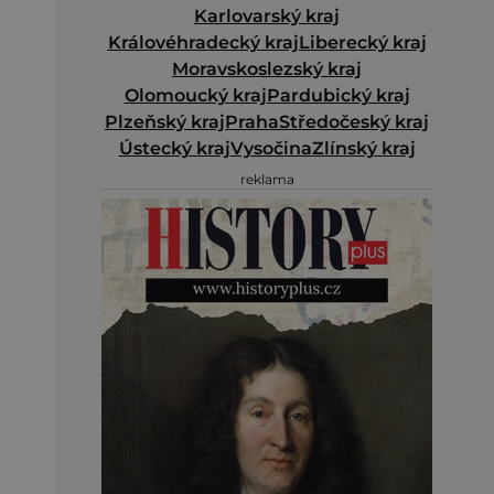
Karlovarský kraj
Královéhradecký kraj
Liberecký kraj
Moravskoslezský kraj
Olomoucký kraj
Pardubický kraj
Plzeňský kraj
Praha
Středočeský kraj
Ústecký kraj
Vysočina
Zlínský kraj
reklama