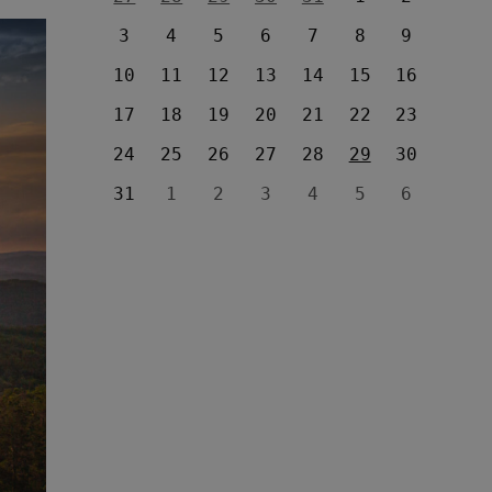
3
4
5
6
7
8
9
10
11
12
13
14
15
16
17
18
19
20
21
22
23
24
25
26
27
28
29
30
31
1
2
3
4
5
6