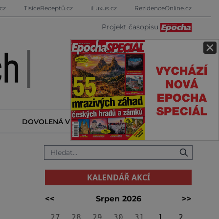
cz
TisíceReceptů.cz
iLuxus.cz
RezidenceOnline.cz
Projekt časopisu
×
DOVOLENÁ V ZAHRANIČÍ
KALENDÁŘ AKCÍ
KALENDÁŘ AKCÍ
<<
Srpen 2026
>>
27
28
29
30
31
1
2