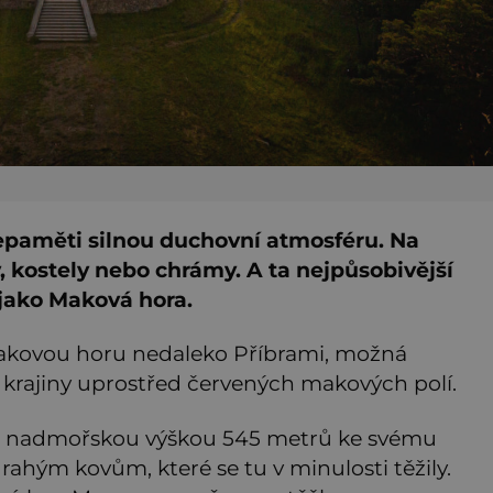
nepaměti silnou duchovní atmosféru. Na
, kostely nebo chrámy. A ta nejpůsobivější
 jako Maková hora.
akovou horu nedaleko Příbrami, možná
 krajiny uprostřed červených makových polí.
s nadmořskou výškou 545 metrů ke svému
drahým kovům, které se tu v minulosti těžily.