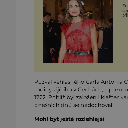
Sn
On
při
je
On
na
Pozval věhlasného Carla Antonia Can
rodiny žijícího v Čechách, a pozo
1722. Poblíž byl založen i klášter k
dnešních dnů se nedochoval.
Mohl být ještě rozlehlejší