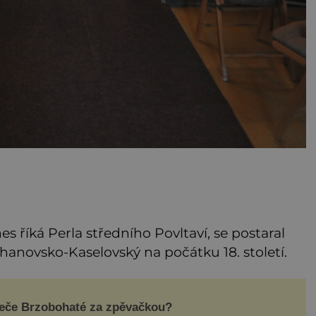
s říká Perla středního Povltaví, se postaral
Chanovsko-Kaselovský na počátku 18. století.
eče Brzobohaté za zpěvačkou?