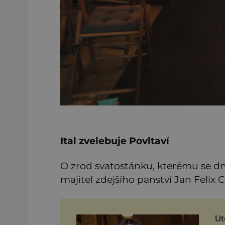
Ital zvelebuje Povltaví
O zrod svatostánku, kterému se dne
majitel zdejšího panství Jan Felix 
Ut