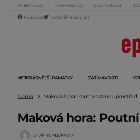
PaníDomu.cz
NašeHvězdy.cz
Epochaplus.cz
21St
Facebook
Twitter
Instagram
NEJKRÁSNĚJŠÍ PAMÁTKY
ZAJÍMAVOSTI
VÝ
Domů
Maková hora: Poutní ostrov uprostřed 
Maková hora: Poutní 
od
JIŘINA MLEJNKOVÁ