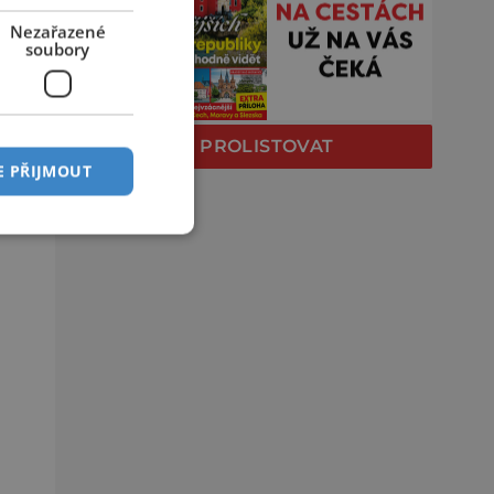
Nezařazené
soubory
PROLISTOVAT
E PŘIJMOUT