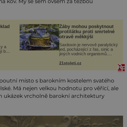
á kov. My se sem ovšem za těžbou
klad
Žáby mohou poskytnout
protilátku proti smrtelné
otravě měkkýši
Saxitoxin je nervově paralytický
ky a
jed, pocházející z řas, sinic a
jí bez
jiných vodních organismů.
rákos
Nacházet se však může i v
ábět
lidmi konzumovaných mlžích,
21stoleti.cz
 a
jako jsou ústřice nebo slávky. K
příznakům otravy patří
 poutní místo s barokním kostelem svatého
ské. Má nejen velkou hodnotu pro věřící, ale
ch ukázek vrcholně barokní architektury