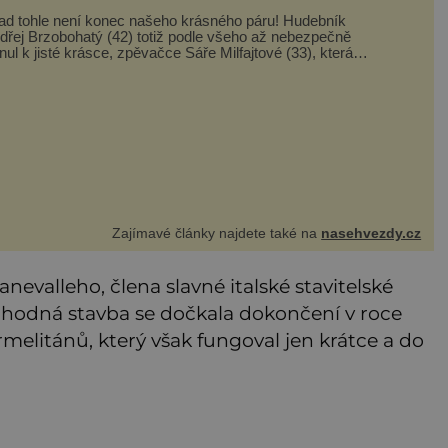
ad tohle není konec našeho krásného páru! Hudebník
dřej Brzobohatý (42) totiž podle všeho až nebezpečně
lnul k jisté krásce, zpěvačce Sáře Milfajtové (33), která
dnou byla hostem v pořadu Inkognito, kde Ondřej účinkuje.
dřej Brzobohatý (42). Hned po natáčení prý za ní přišel s
bídkou, ž
Zajímavé články najdete také na
nasehvezdy.cz
evalleho, člena slavné italské stavitelské
ruhodná stavba se dočkala dokončení v roce
armelitánů, který však fungoval jen krátce a do