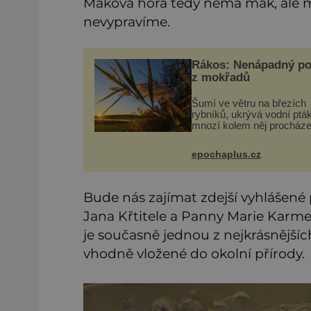
Maková hora tedy nemá mák, ale m
nevypravíme.
Rákos: Nenápadný po
z mokřadů
Šumí ve větru na březích
rybníků, ukrývá vodní ptá
mnozí kolem něj procháze
povšimnutí. Přesto právě 
pomáhal stavět domy, vyr
epochaplus.cz
lodě, zapisovat první texty
inspiroval řadu pověstí.
Bude nás zajímat zdejší vyhlášené
Jana Křtitele a Panny Marie Karmel
je současně jednou z nejkrásnější
vhodně vložené do okolní přírody.