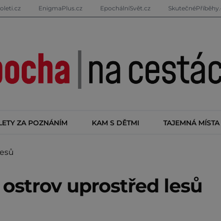
oleti.cz
EnigmaPlus.cz
EpochálníSvět.cz
SkutečnéPříběhy.
LETY ZA POZNÁNÍM
KAM S DĚTMI
TAJEMNÁ MÍSTA
lesů
ostrov uprostřed lesů