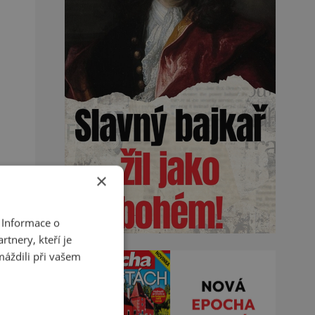
×
 Informace o
tnery, kteří je
máždili při vašem