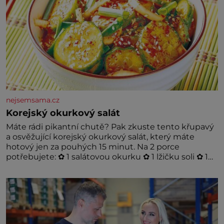
nejsemsama.cz
Korejský okurkový salát
Máte rádi pikantní chutě? Pak zkuste tento křupavý
a osvěžující korejský okurkový salát, který máte
hotový jen za pouhých 15 minut. Na 2 porce
potřebujete: ✿ 1 salátovou okurku ✿ 1 lžičku soli ✿ 1
stroužek česneku ✿ 1 lžíci sójové omáčky ✿ 1 lžíci
rýžového octa ✿ 1 lžičku sezamového oleje ✿ 1 lžičku
chilli ✿ 1 lžičku cukru ✿ 1 jarní cibulku ✿ 1 lžíci
sezamových semínek