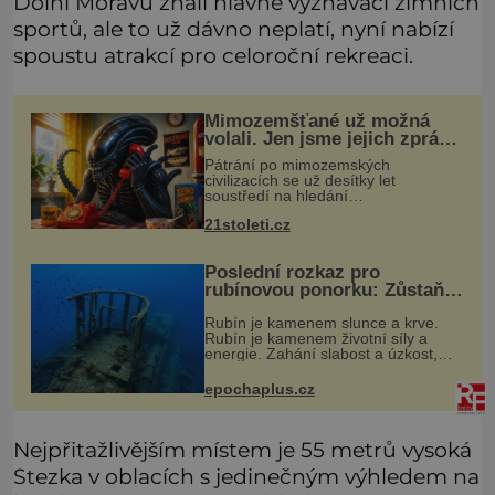
Dolní Moravu znali hlavně vyznavači zimních
sportů, ale to už dávno neplatí, nyní nabízí
spoustu atrakcí pro celoroční rekreaci.
Mimozemšťané už možná
volali. Jen jsme jejich zprávu
nedokázali rozpoznat
Pátrání po mimozemských
civilizacích se už desítky let
soustředí na hledání
úzkopásmových rádiových signálů,
21stoleti.cz
které by příroda sama vytvořila jen
stěží. Nová studie však naznačuje,
že právě tato strate
Poslední rozkaz pro
rubínovou ponorku: Zůstaňte
navěky na mořském dně!
Rubín je kamenem slunce a krve.
Rubín je kamenem životní síly a
energie. Zahání slabost a úzkost,
posiluje srdce. Rubín je dobrým
jménem pro neživý stroj, kterému
epochaplus.cz
člověk prokázal čest nezmizet v tavic
Nejpřitažlivějším místem je 55 metrů vysoká
Stezka v oblacích s jedinečným výhledem na