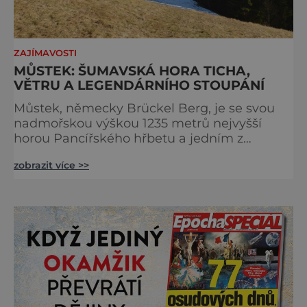
ZAJÍMAVOSTI
MŮSTEK: ŠUMAVSKÁ HORA TICHA,
VĚTRU A LEGENDÁRNÍHO STOUPÁNÍ
Můstek, německy Brückel Berg, je se svou
nadmořskou výškou 1235 metrů nejvyšší
horou Pancířského hřbetu a jedním z
nejcharakterističtějších vrcholů západní
zobrazit více >>
Šumavy. Přestože nestojí v centru hlavních
turistických proudů jako Velký Javor či
Poledník, právě v tom spočívá jeho síla.
Můstek si dodnes uchovává syrový horský
charakter, klid a zvláštní atmosféru
šumavských hřebenů, kde se střídá hustý les