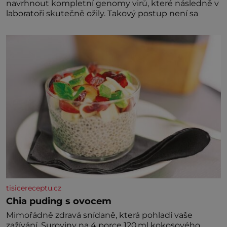
navrhnout kompletní genomy virů, které následně v
laboratoři skutečně ožily. Takový postup není sa
tisicereceptu.cz
Chia puding s ovocem
Mimořádně zdravá snídaně, která pohladí vaše
zažívání. Suroviny na 4 porce 120 ml kokosového