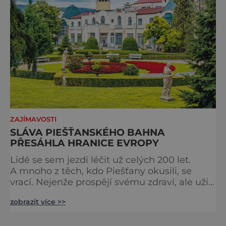
ZAJÍMAVOSTI
SLÁVA PIEŠŤANSKÉHO BAHNA
PŘESÁHLA HRANICE EVROPY
Lidé se sem jezdí léčit už celých 200 let.
A mnoho z těch, kdo Piešťany okusili, se
vrací. Nejenže prospějí svému zdraví, ale užijí
si tu i bohatý společenský život. Když se
zobrazit více >>
řekne slovenské lázně, Piešťany bývají první
volbou. Jejich věhlas je mezinárodní. A není