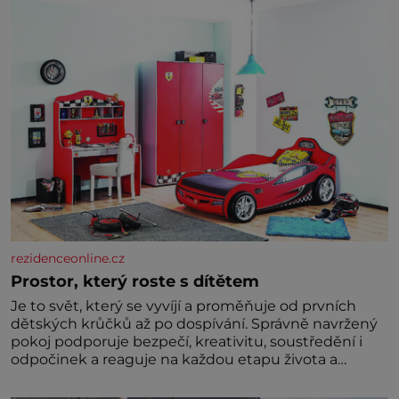
rezidenceonline.cz
Prostor, který roste s dítětem
Je to svět, který se vyvíjí a proměňuje od prvních
dětských krůčků až po dospívání. Správně navržený
pokoj podporuje bezpečí, kreativitu, soustředění i
odpočinek a reaguje na každou etapu života a
specifické potřeby dítěte. Pro nejmenší je klíčová
jednoduchost, měkkost a bezpečí, proto by pokoj