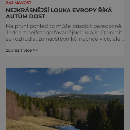
ZAJÍMAVOSTI
NEJKRÁSNĚJŠÍ LOUKA EVROPY ŘÍKÁ
AUTŮM DOST
Na první pohled to může působit paradoxně.
Jedna z nejfotografovanějších krajin Dolomit
se rozhodla, že návštěvníků nechce více, ale
méně. Alpe di Siusi, největší vysokohorská
zobrazit více >>
louka v Evropě, zavádí od léta 2026 nová
pravidla příjezdu, která mají jediný cíl –
zachovat místo, kvůli němuž sem lidé
přijíždějí. Nejde o boj proti turistům. Jde o
ochranu krajiny, která už nechce být obětí
vlastního úspě