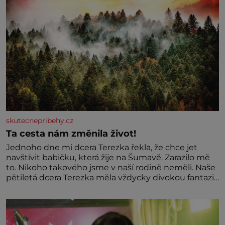
skutecnepribehy.cz
Ta cesta nám změnila život!
Jednoho dne mi dcera Terezka řekla, že chce jet
navštívit babičku, která žije na Šumavě. Zarazilo mě
to. Nikoho takového jsme v naší rodině neměli. Naše
pětiletá dcera Terezka měla vždycky divokou fantazii.
Už odmalička milovala svět pohádek. Každou chvilku
mi říkala, že se jí zdálo o jednorožcích, krásných
princeznách, statečných rytířích a létajících dracích.