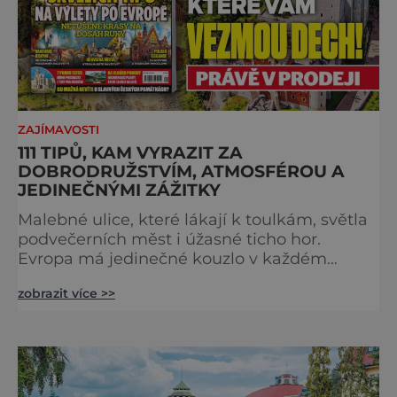
ZAJÍMAVOSTI
111 TIPŮ, KAM VYRAZIT ZA
DOBRODRUŽSTVÍM, ATMOSFÉROU A
JEDINEČNÝMI ZÁŽITKY
Malebné ulice, které lákají k toulkám, světla
podvečerních měst i úžasné ticho hor.
Evropa má jedinečné kouzlo v každém
období. Nové číslo Světa na dlani Speciál vás
zobrazit více >>
zve na cestu plnou inspirace, dobrodružství i
romantiky. Přinášíme vám 111 skvělých tipů,
kam vyrazit. Objevte krásu Evropy v celé její
podobě. Města s neopakovatelnou
atmosférou Vydejte se s námi na prohlídku
měst, která patří k