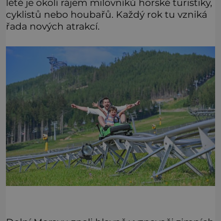
létě je okolí rájem milovníků horské turistiky,
cyklistů nebo houbařů. Každý rok tu vzniká
řada nových atrakcí.