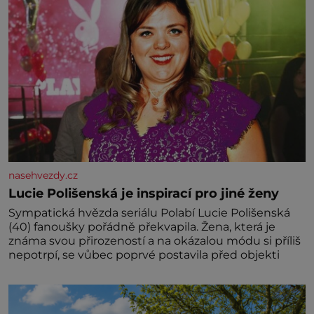
nasehvezdy.cz
Lucie Polišenská je inspirací pro jiné ženy
Sympatická hvězda seriálu Polabí Lucie Polišenská
(40) fanoušky pořádně překvapila. Žena, která je
známa svou přirozeností a na okázalou módu si příliš
nepotrpí, se vůbec poprvé postavila před objekti