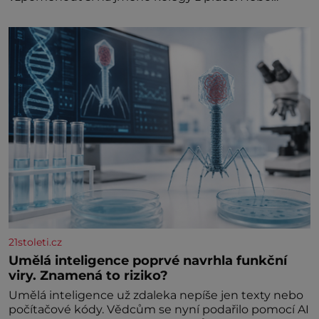
marně v paměti lovíte název knížky, kterou jste
nedávno přečetli. Je to opravdu tak, s věkem jako
kdyby se paměť rozhodla stávkovat. Cvičte
21stoleti.cz
Umělá inteligence poprvé navrhla funkční
viry. Znamená to riziko?
Umělá inteligence už zdaleka nepíše jen texty nebo
počítačové kódy. Vědcům se nyní podařilo pomocí AI