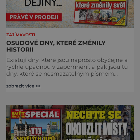
ZAJÍMAVOSTI
OSUDOVÉ DNY, KTERÉ ZMĚNILY
HISTORII
Existují dny, které jsou naprosto obyčejné a
rychle upadnou v zapomnění, a pak jsou tu
dny, které se nesmazatelným písmem
otisknou do lidské historie, a je jedno, jestli
zobrazit více >>
dojde k významnému objevu nebo děsivé
katastrofě. Vezměte si k ruce kalendář a
projděte společně s námi historii křížem
krážem. Je 10. dubna roku 49 př. n. l. a na
břehu říčky Rubikon pronáší Gaius Julius
Caesar svou slavnou vě