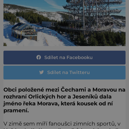
Sdílet na Facebooku
Sdílet na Twitteru
Obci položené mezi Čechami a Moravou na
rozhraní Orlických hor a Jeseníků dala
jméno řeka Morava, která kousek od ní
pramení.
V zimě sem míří fanoušci zimních sportů, v