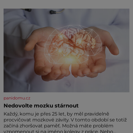
může zdát bezvýznamná. Teprve když se spojí s
dalšími desítkami tisíc příslušnic svého včelstva,
vznikne jeden z nejdokonalejších organismů
panidomu.cz
Nedovolte mozku stárnout
Každý, komu je přes 25 let, by měl pravidelně
procvičovat mozkové závity. V tomto období se totiž
začíná zhoršovat paměť. Možná máte problém
vzpomenout si na jméno kolegy z práce. Nebo