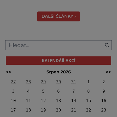
divu. Město rozprostřené na březích řeky
Váhu je proslulé termálními prameny
DALŠÍ ČLÁNKY ›
KALENDÁŘ AKCÍ
<<
Srpen 2026
>>
27
28
29
30
31
1
2
3
4
5
6
7
8
9
10
11
12
13
14
15
16
17
18
19
20
21
22
23