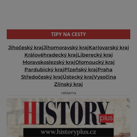
TIPY NA CESTY
Jihočeský kraj
Jihomoravský kraj
Karlovarský kraj
Královéhradecký kraj
Liberecký kraj
Moravskoslezský kraj
Olomoucký kraj
Pardubický kraj
Plzeňský kraj
Praha
Středočeský kraj
Ústecký kraj
Vysočina
Zlínský kraj
reklama