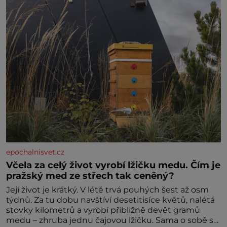
miminka měl působit především klidně a útulně.
Předškolní věk je
epochalnisvet.cz
Včela za celý život vyrobí lžičku medu. Čím je
pražský med ze střech tak ceněný?
Její život je krátký. V létě trvá pouhých šest až osm
týdnů. Za tu dobu navštíví desetitisíce květů, nalétá
stovky kilometrů a vyrobí přibližně devět gramů
medu – zhruba jednu čajovou lžičku. Sama o sobě se