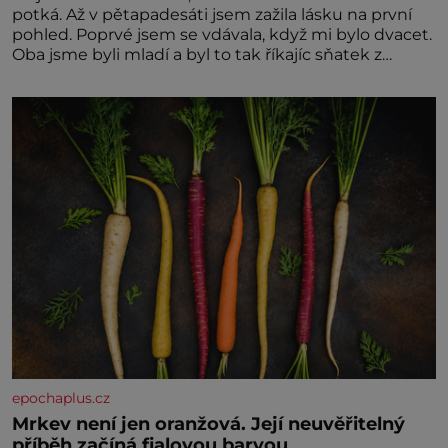
potká. Až v pětapadesáti jsem zažila lásku na první
pohled. Poprvé jsem se vdávala, když mi bylo dvacet.
Oba jsme byli mladí a byl to tak říkajíc sňatek z
rozumu. Rodiče nás dali dohromady, Toník byl dobře
zaopatřený mladý muž. Manželství nám oběma moc
nesvědčilo, brzy jsme zjistili, že
epochaplus.cz
Mrkev není jen oranžová. Její neuvěřitelný
příběh začíná fialovou barvou