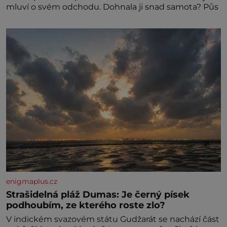
mluví o svém odchodu. Dohnala ji snad samota? Půs
enigmaplus.cz
Strašidelná pláž Dumas: Je černý písek
podhoubím, ze kterého roste zlo?
V indickém svazovém státu Gudžarát se nachází část