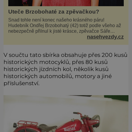
Uteče Brzobohaté za zpěvačkou?
Snad tohle není konec našeho krásného páru!
Hudebník Ondřej Brzobohatý (42) totiž podle všeho až
nebezpečně přilnul k jisté krásce, zpěvačce Sáře
nasehvezdy.cz
Milfajtové (33), která jednou byla hostem v pořadu
Inkognito, kde Ondřej účinkuje. Ondřej Brzobohatý (42).
Hned po natáčení prý za ní přišel s nabídkou, ž
V součtu tato sbírka obsahuje přes 200 kusů
historických motocyklů, přes 80 kusů
historických jízdních kol, několik kusů
historických automobilů, motory a jiné
příslušenství.