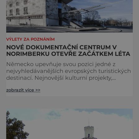
VÝLETY ZA POZNÁNÍM
NOVÉ DOKUMENTAČNÍ CENTRUM V
NORIMBERKU OTEVŘE ZAČÁTKEM LÉTA
Německo upevňuje svou pozici jedné z
nejvyhledávanějších evropských turistických
destinací. Nejnovější kulturní projekty,
otevření inovativních muzeí a velkolepé
zobrazit více >>
rekonstrukce historických památek přitahují
návštěvníky z celého světa. V nadcházejících
měsících se zde propojí kultura, historie i
moderní zážitky do jedinečné nabídky
turistických míst – přinášíme jejich výběr. Po
přibližně pětileté