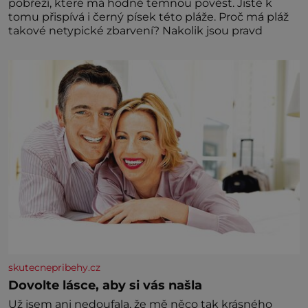
pobřeží, které má hodně temnou pověst. Jistě k
tomu přispívá i černý písek této pláže. Proč má pláž
takové netypické zbarvení? Nakolik jsou pravd
skutecnepribehy.cz
Dovolte lásce, aby si vás našla
Už jsem ani nedoufala, že mě něco tak krásného