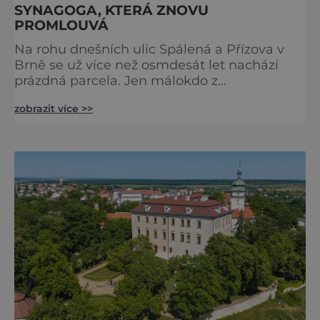
SYNAGOGA, KTERÁ ZNOVU
PROMLOUVÁ
Na rohu dnešních ulic Spálená a Přízova v
Brně se už více než osmdesát let nachází
prázdná parcela. Jen málokdo z
kolemjdoucích tuší, že právě zde stála jedna
zobrazit více >>
z největších synagog v českých zemích –
monumentální stavba, která byla po
desetiletí symbolem sebevědomé a
prosperující židovské komunity. Brněnská
Velká synagoga byla slavnostně otevřena v
roce 1856, v době, kdy se město proměňovalo
v p