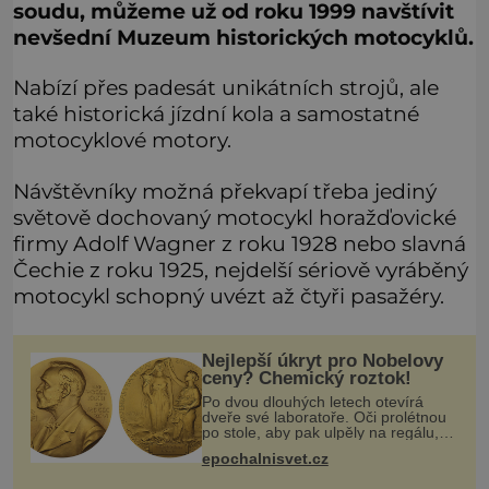
soudu, můžeme už od roku 1999 navštívit
nevšední Muzeum historických motocyklů.
Nabízí přes padesát unikátních strojů, ale
také historická jízdní kola a samostatné
motocyklové motory.
Návštěvníky možná překvapí třeba jediný
světově dochovaný motocykl horažďovické
firmy Adolf Wagner z roku 1928 nebo slavná
Čechie z roku 1925, nejdelší sériově vyráběný
motocykl schopný uvézt až čtyři pasažéry.
Nejlepší úkryt pro Nobelovy
ceny? Chemický roztok!
Po dvou dlouhých letech otevírá
dveře své laboratoře. Oči prolétnou
po stole, aby pak ulpěly na regálu,
kde se nachází všemožné látky.
epochalnisvet.cz
Hledá žluto-oranžovou tekutinu,
jakmile ji zahlédne, nesmírně se