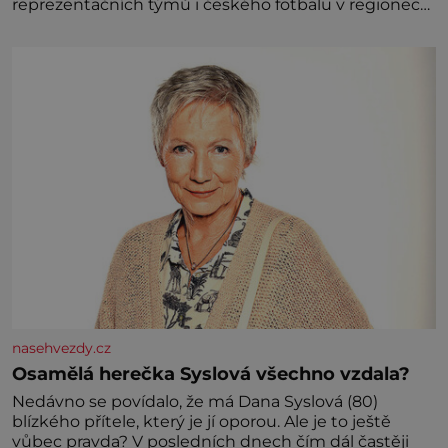
reprezentačních týmů i českého fotbalu v regionech.
Partner
nasehvezdy.cz
Osamělá herečka Syslová všechno vzdala?
Nedávno se povídalo, že má Dana Syslová (80)
blízkého přítele, který je jí oporou. Ale je to ještě
vůbec pravda? V posledních dnech čím dál častěji