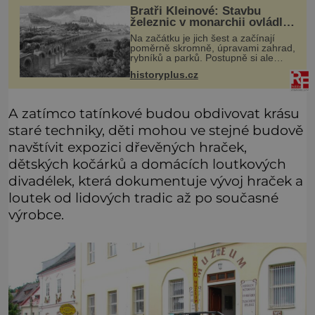
Bratři Kleinové: Stavbu
železnic v monarchii ovládli
samouci
Na začátku je jich šest a začínají
poměrně skromně, úpravami zahrad,
rybníků a parků. Postupně si ale
troufnou i na stavbu železnic. Během
historyplus.cz
40 let vybudují na území monarchie
třetinu všech tratí, tedy
A zatímco tatínkové budou obdivovat krásu
staré techniky, děti mohou ve stejné budově
navštívit expozici dřevěných hraček,
dětských kočárků a domácích loutkových
divadélek, která dokumentuje vývoj hraček a
loutek od lidových tradic až po současné
výrobce.