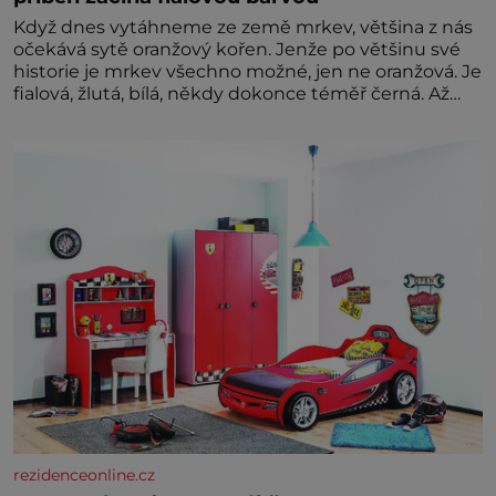
Když dnes vytáhneme ze země mrkev, většina z nás
očekává sytě oranžový kořen. Jenže po většinu své
historie je mrkev všechno možné, jen ne oranžová. Je
fialová, žlutá, bílá, někdy dokonce téměř černá. Až
díky stovkám let pečlivého šlechtění se z ní stává
zelenina, bez které si českou zahradu ani
nedokážeme představit. Její příběh je
rezidenceonline.cz