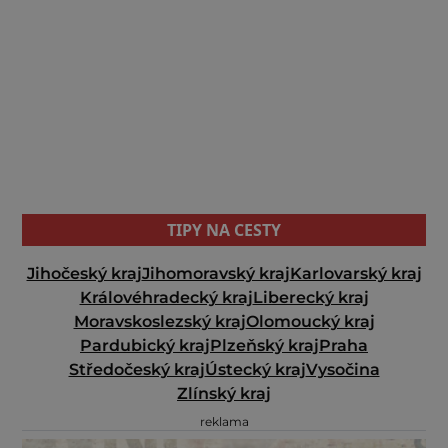
TIPY NA CESTY
Jihočeský kraj
Jihomoravský kraj
Karlovarský kraj
Královéhradecký kraj
Liberecký kraj
Moravskoslezský kraj
Olomoucký kraj
Pardubický kraj
Plzeňský kraj
Praha
Středočeský kraj
Ústecký kraj
Vysočina
Zlínský kraj
reklama