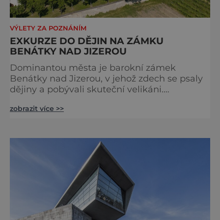
VÝLETY ZA POZNÁNÍM
EXKURZE DO DĚJIN NA ZÁMKU
BENÁTKY NAD JIZEROU
Dominantou města je barokní zámek
Benátky nad Jizerou, v jehož zdech se psaly
dějiny a pobývali skuteční velikáni.
Fenomenální dánský astronom Tycho Brahe
zobrazit více >>
tu prováděl svá slavná astronomická měření
a za zavřenými dveřmi laboratoří hledal
elixíry pro lidstvo. Došlo zde i k osudové
spolupráci s jeho přítelem, slavným Janem
Keplerem. Tímto historickým setkáním je
inspirována i zážitková mobilní detek