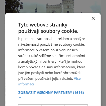
×
Tyto webové stránky
používají soubory cookie.
K personalizaci obsahu, reklam a analýze
návštěvnosti používáme soubory cookie.
Informace o vašem používání našich
stránek také sdílíme s našimi reklamními
a analytickými partnery, kteří je mohou
kombinovat s dalšími informacemi, které
jste jim poskytli nebo které shromáždili
při vašem používání jejich služeb.
Více
VÝLETY ZA POZNÁNÍM
informací
JIH ČECH OKOUZLUJE – JEHO
ROMANTIKA LÁKÁ NÁVŠTĚVNÍKY Z
ZOBRAZIT VŠECHNY PARTNERY
(1616)
CELÉHO SVĚTA
→
Přestože byla vybíravá, zámek v Hluboké