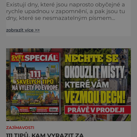
Existují dny, které jsou naprosto obyčejné a
rychle upadnou v zapomnění, a pak jsou tu
dny, které se nesmazatelným písmem
otisknou do lidské historie, a je jedno, jestli
zobrazit více >>
dojde k významnému objevu nebo děsivé
katastrofě. Vezměte si k ruce kalendář a
projděte společně s námi historii křížem
krážem. Je 10. dubna roku 49 př. n. l. a na
břehu říčky Rubikon pronáší Gaius Julius
Caesar svou slavnou vě
ZAJÍMAVOSTI
111 TIPŮ, KAM VYRAZIT ZA