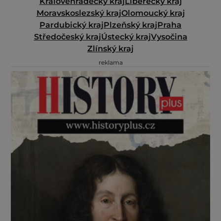
Královéhradecký kraj
Liberecký kraj
Moravskoslezský kraj
Olomoucký kraj
Pardubický kraj
Plzeňský kraj
Praha
Středočeský kraj
Ústecký kraj
Vysočina
Zlínský kraj
reklama