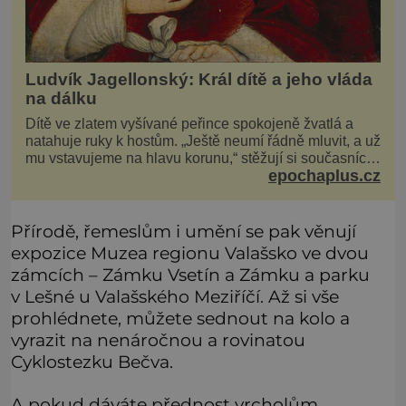
Ludvík Jagellonský: Král dítě a jeho vláda
na dálku
Dítě ve zlatem vyšívané peřince spokojeně žvatlá a
natahuje ruky k hostům. „Ještě neumí řádně mluvit, a už
mu vstavujeme na hlavu korunu,“ stěžují si současníci,
epochaplus.cz
pro které je k neuvěření, že droboučký princ se dnes
stal králem. Otázka za milion, na niž by všichni,
zejména stárnoucí a nemocný král Vl
Přírodě, řemeslům i umění se pak věnují
expozice Muzea regionu Valašsko ve dvou
zámcích – Zámku Vsetín a Zámku a parku
v Lešné u Valašského Meziříčí. Až si vše
prohlédnete, můžete sednout na kolo a
vyrazit na nenáročnou a rovinatou
Cyklostezku Bečva.
A pokud dáváte přednost vrcholům,