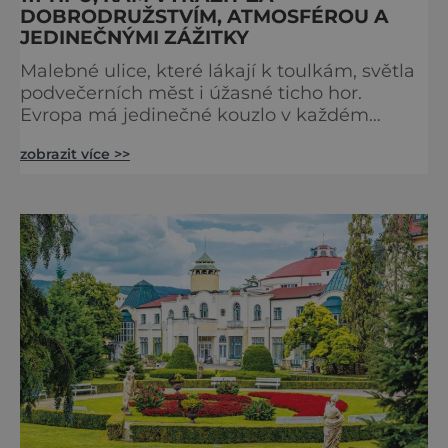
DOBRODRUŽSTVÍM, ATMOSFÉROU A
JEDINEČNÝMI ZÁŽITKY
Malebné ulice, které lákají k toulkám, světla
podvečerních měst i úžasné ticho hor.
Evropa má jedinečné kouzlo v každém
období. Nové číslo Světa na dlani Speciál vás
zobrazit více >>
zve na cestu plnou inspirace, dobrodružství i
romantiky. Přinášíme vám 111 skvělých tipů,
kam vyrazit. Objevte krásu Evropy v celé její
podobě. Města s neopakovatelnou
atmosférou Vydejte se s námi na prohlídku
měst, která patří k