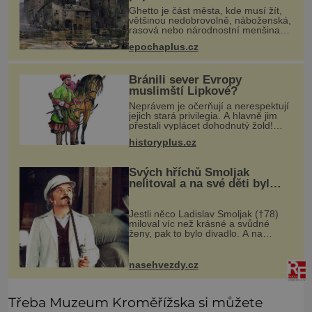
Ghetto je část města, kde musí žít,
většinou nedobrovolně, náboženská,
rasová nebo národnostní menšina
obyvatel. Bohaté historické
epochaplus.cz
zkušenosti mají s takovým životem
Židé. Už od středověku jsou totiž
Bránili sever Evropy
muslimští Lipkové?
Neprávem je očerňují a nerespektují
jejich stará privilegia. A hlavně jim
přestali vyplácet dohodnutý žold!
Lipkové proti těmto „podrazům“
historyplus.cz
hlasitě protestují, jenže spravedlnosti
nedosáhnou. Proto se
Svých hříchů Smoljak
nelitoval a na své děti byl
velmi pyšný
Jestli něco Ladislav Smoljak (†78)
miloval víc než krásné a svůdné
ženy, pak to bylo divadlo. A na
divadelních prknech stál ještě pár
dní před tím, než odešel do
uměleckého nebe. Kdysi někdo z
nasehvezdy.cz
přátel
Třeba Muzeum Kroměřížska si můžete