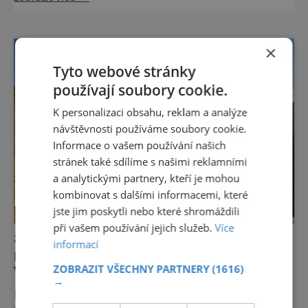
louka v Evropě, zavádí od léta 2026 nová
pravidla příjezdu, která mají jediný cíl –
zachovat místo, kvůli němuž sem lidé
přijíždějí. Nejde o boj proti turistům. Jde o
×
ochranu krajiny, která už nechce být obětí
Tyto webové stránky
vlastního úspě
používají soubory cookie.
K personalizaci obsahu, reklam a analýze
návštěvnosti používáme soubory cookie.
Informace o vašem používání našich
stránek také sdílíme s našimi reklamními
a analytickými partnery, kteří je mohou
kombinovat s dalšími informacemi, které
jste jim poskytli nebo které shromáždili
při vašem používání jejich služeb.
Více
ZAJÍMAVOSTI
informací
MŮSTEK: ŠUMAVSKÁ HORA TICHA,
ZOBRAZIT VŠECHNY PARTNERY
(1616)
VĚTRU A LEGENDÁRNÍHO STOUPÁNÍ
→
Můstek, německy Brückel Berg, je se svou