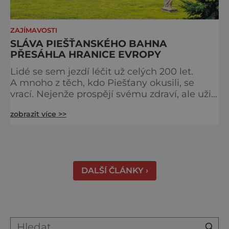
ZAJÍMAVOSTI
SLÁVA PIEŠŤANSKÉHO BAHNA
PŘESÁHLA HRANICE EVROPY
Lidé se sem jezdí léčit už celých 200 let.
A mnoho z těch, kdo Piešťany okusili, se
vrací. Nejenže prospějí svému zdraví, ale užijí
si tu i bohatý společenský život. Když se
zobrazit více >>
řekne slovenské lázně, Piešťany bývají první
volbou. Jejich věhlas je mezinárodní. A není
divu. Město rozprostřené na březích řeky
Váhu je proslulé termálními prameny
DALŠÍ ČLÁNKY ›