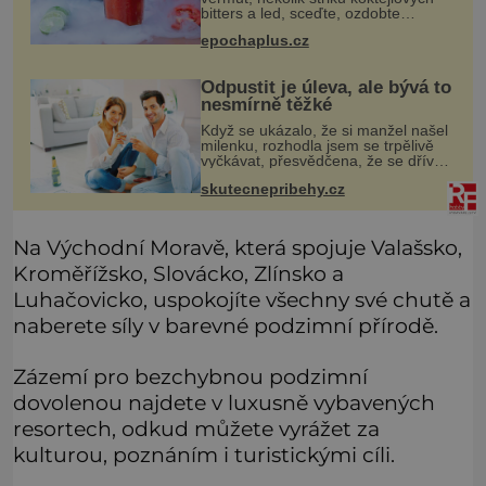
bitters a led, sceďte, ozdobte
koktejlovou třešinkou a tadá…
epochaplus.cz
Manhattan je tu! A pokud to má být
skutečně on, dejte si pozor, ať místo
Odpustit je úleva, ale bývá to
nesmírně těžké
Když se ukázalo, že si manžel našel
milenku, rozhodla jsem se trpělivě
vyčkávat, přesvědčena, že se dříve
či později vrátí k rodině. Možná je to
skutecnepribehy.cz
jedna z nejtěžších věcí na světě. Ale
každý, kdo s tím
Na Východní Moravě, která spojuje Valašsko,
Kroměřížsko, Slovácko, Zlínsko a
Luhačovicko, uspokojíte všechny své chutě a
naberete síly v barevné podzimní přírodě.
Zázemí pro bezchybnou podzimní
dovolenou najdete v luxusně vybavených
resortech, odkud můžete vyrážet za
kulturou, poznáním i turistickými cíli.