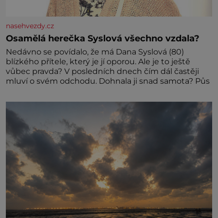
nasehvezdy.cz
Osamělá herečka Syslová všechno vzdala?
Nedávno se povídalo, že má Dana Syslová (80)
blízkého přítele, který je jí oporou. Ale je to ještě
vůbec pravda? V posledních dnech čím dál častěji
mluví o svém odchodu. Dohnala ji snad samota? Půs