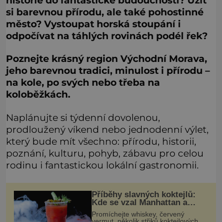
historie do fantastické budoucnosti? Užít
si barevnou přírodu, ale také pohostinné
město? Vystoupat horská stoupání i
odpočívat na táhlých rovinách podél řek?
Poznejte krásný region Východní Morava,
jeho barevnou tradici, minulost i přírodu –
na kole, po svých nebo třeba na
koloběžkách.
Naplánujte si týdenní dovolenou,
prodloužený víkend nebo jednodenní výlet,
který bude mít všechno: přírodu, historii,
poznání, kulturu, pohyb, zábavu pro celou
rodinu i fantastickou lokální gastronomii.
Příběhy slavných koktejlů:
Kde se vzal Manhattan a
Bloody Mary?
Promíchejte whiskey, červený
vermut, několik střiků koktejlových