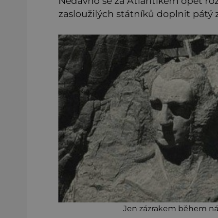
Nedávno se za Atlantikem opět roz
zasloužilých státníků doplnit pátý 
Jen zázrakem během nár