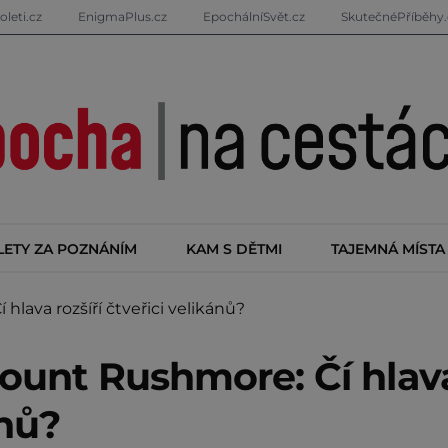
oleti.cz
EnigmaPlus.cz
EpochálníSvět.cz
SkutečnéPříběhy.
LETY ZA POZNÁNÍM
KAM S DĚTMI
TAJEMNÁ MÍSTA
ava rozšíří čtveřici velikánů?
ount Rushmore: Čí hlav
ánů?