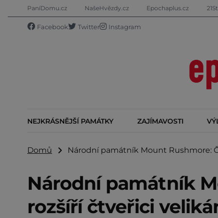
PaníDomu.cz
NašeHvězdy.cz
Epochaplus.cz
21St
Facebook
Twitter
Instagram
NEJKRÁSNĚJŠÍ PAMÁTKY
ZAJÍMAVOSTI
VÝ
Domů
Národní památník Mount Rushmore: Čí hl
Národní památník M
rozšíří čtveřici velik