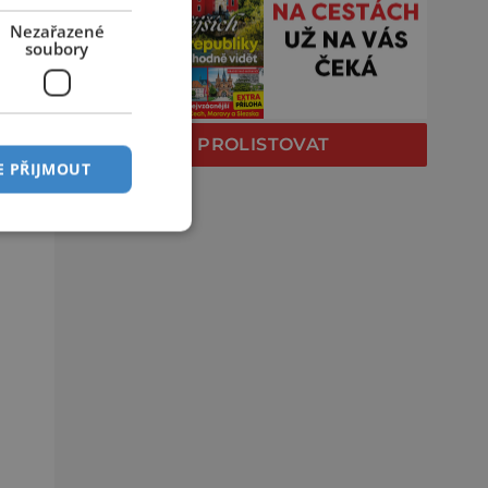
Nezařazené
soubory
PROLISTOVAT
E PŘIJMOUT