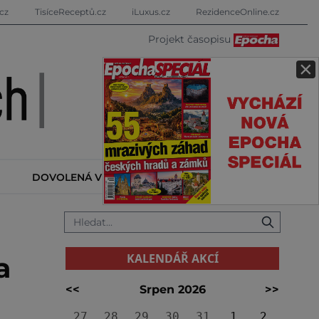
cz
TisíceReceptů.cz
iLuxus.cz
RezidenceOnline.cz
Projekt časopisu
×
DOVOLENÁ V ZAHRANIČÍ
KALENDÁŘ AKCÍ
KALENDÁŘ AKCÍ
a
<<
Srpen 2026
>>
27
28
29
30
31
1
2