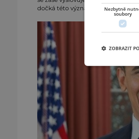
dočká této významné pocty, je pro
Nezbytně nutn
soubory
ZOBRAZIT P