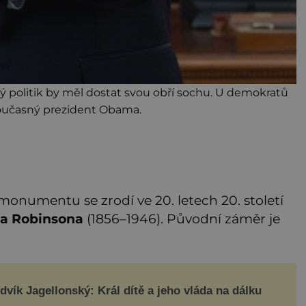
politik by měl dostat svou obří sochu. U demokratů
oučasný prezident Obama.
numentu se zrodí ve 20. letech 20. století
a Robinsona
(1856–1946). Původní záměr je
dvík Jagellonský: Král dítě a jeho vláda na dálku