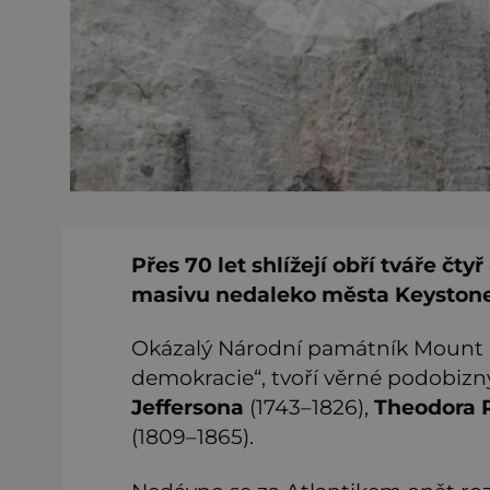
Přes 70 let shlížejí obří tváře č
masivu nedaleko města Keystone
Okázalý Národní památník Mount 
demokracie“, tvoří věrné podobiz
Jeffersona
(1743–1826),
Theodora 
(1809–1865).