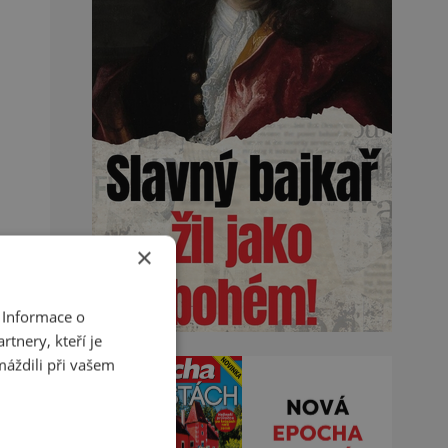
×
 Informace o
tnery, kteří je
máždili při vašem