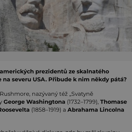
tyř amerických prezidentů ze skalnatého
 na severu USA. Přibude k nim někdy pátá?
Rushmore, nazývaný též „Svatyně
ny
George Washingtona
(1732–1799),
Thomase
Roosevelta
(1858–1919) a
Abrahama Lincolna