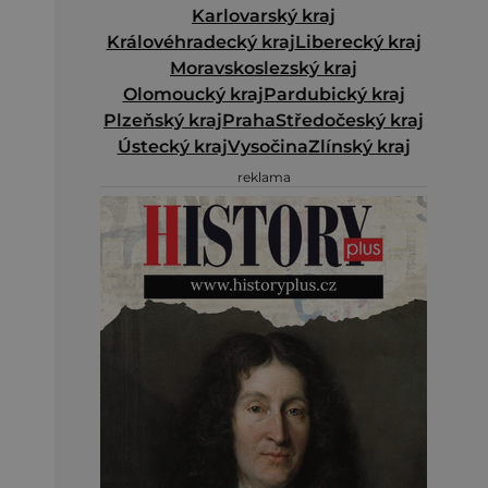
Karlovarský kraj
Královéhradecký kraj
Liberecký kraj
Moravskoslezský kraj
Olomoucký kraj
Pardubický kraj
Plzeňský kraj
Praha
Středočeský kraj
Ústecký kraj
Vysočina
Zlínský kraj
reklama