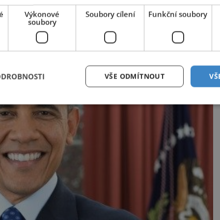
zatím nejasné.
é
Výkonové
Soubory cílení
Funkční soubory
soubory
ODROBNOSTI
VŠE ODMÍTNOUT
VŠ