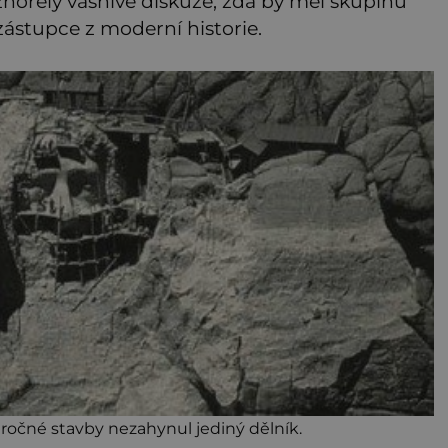
hořely vášnivé diskuze, zda by měl skupinu
zástupce z moderní historie.
očné stavby nezahynul jediný dělník.