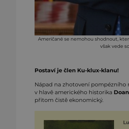
Američané se nemohou shodnout, který 
však vede s
Postaví je člen Ku-klux-klanu!
Nápad na zhotovení pompézního mo
v hlavě amerického historika
Doan
přitom čistě ekonomický.
Lu