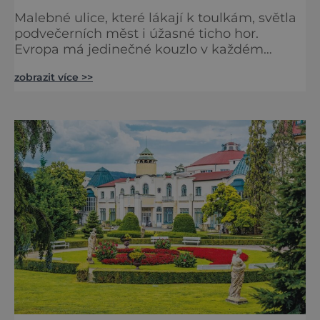
Malebné ulice, které lákají k toulkám, světla
podvečerních měst i úžasné ticho hor.
Evropa má jedinečné kouzlo v každém
období. Nové číslo Světa na dlani Speciál vás
zobrazit více >>
zve na cestu plnou inspirace, dobrodružství i
romantiky. Přinášíme vám 111 skvělých tipů,
kam vyrazit. Objevte krásu Evropy v celé její
podobě. Města s neopakovatelnou
atmosférou Vydejte se s námi na prohlídku
měst, která patří k