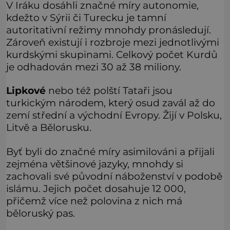
V Iráku dosáhli značné míry autonomie,
kdežto v Sýrii či Turecku je tamní
autoritativní režimy mnohdy pronásledují.
Zároveň existují i rozbroje mezi jednotlivými
kurdskými skupinami. Celkový počet Kurdů
je odhadován mezi 30 až 38 miliony.
Lipkové
nebo též polští Tataři jsou
turkickým národem, který osud zavál až do
zemí střední a východní Evropy. Žijí v Polsku,
Litvě a Bělorusku.
Byť byli do značné míry asimilováni a přijali
zejména většinové jazyky, mnohdy si
zachovali své původní náboženství v podobě
islámu. Jejich počet dosahuje 12 000,
přičemž více než polovina z nich má
běloruský pas.