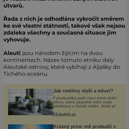
útvarů.
Řada z nich je odhodlána vykročit směrem
ke své vlastní státnosti, takové však nejsou
zdaleka všechny a současná situace jim
vyhovuje.
Aleuti
jsou národem žijícím na dvou
kontinentech. Název tomuto etniku daly
Aleutské ostrovy, které vybíhají z Aljašky do
Tichého oceánu.
Jak rostliny slyší a mluví?
Fytoakustika patří mezi nové vědní
obory, které zásadně mění naše
představy o životě rostlin. Ještě před
několika desetiletími byly rostliny
21stoleti.cz
považovány za tiché a pasivní
organismy, které pouze reaguj
Krásný princ mě probudil v