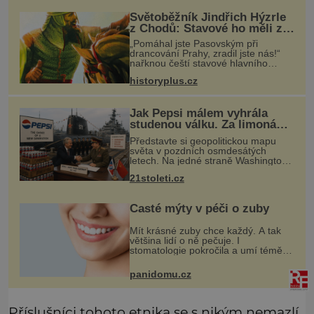
Světoběžník Jindřich Hýzrle
z Chodů: Stavové ho měli za
zrádce
„Pomáhal jste Pasovským při
drancování Prahy, zradil jste nás!“
nařknou čeští stavové hlavního
zbrojmistra zemské hotovosti.
historyplus.cz
Jindřich se však zastrašit nenechá.
Zachová chladnou hlavu a trestu
unikne.
Jak Pepsi málem vyhrála
studenou válku. Za limonádu
dostala ponorky i křižník
Představte si geopolitickou mapu
světa v pozdních osmdesátých
letech. Na jedné straně Washington,
na druhé Moskva. Mezi nimi jaderný
21stoleti.cz
arzenál schopný zničit planetu
padesátkrát dokola, železná opona a
Časté mýty v péči o zuby
Mít krásné zuby chce každý. A tak
většina lidí o ně pečuje. I
stomatologie pokročila a umí téměř
zázraky. Přesto se některé mýty,
které se tradují, nedaří vyvrátit.
panidomu.cz
Které? Večer místo čištění s
Příslušníci tohoto etnika se s nikým nemazlí,