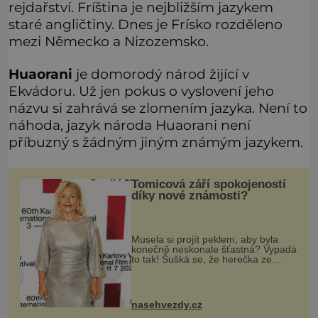
rejdařství. Fríština je nejbližším jazykem
staré angličtiny. Dnes je Frísko rozděleno
mezi Německo a Nizozemsko.
Huaorani
je domorodý národ žijící v
Ekvádoru. Už jen pokus o vyslovení jeho
názvu si zahrává se zlomením jazyka. Není to
náhoda, jazyk národa Huaorani není
příbuzný s žádným jiným známým jazykem.
Tomicová září spokojeností
díky nové známosti?
Musela si projít peklem, aby byla
konečně neskonale šťastná? Vypadá
to tak! Šušká se, že herečka ze
seriálu Slunečná Pavla Tomicová
(64) je konečně šťastně zamilovaná.
A není divu, její údajný nový
nasehvezdy.cz