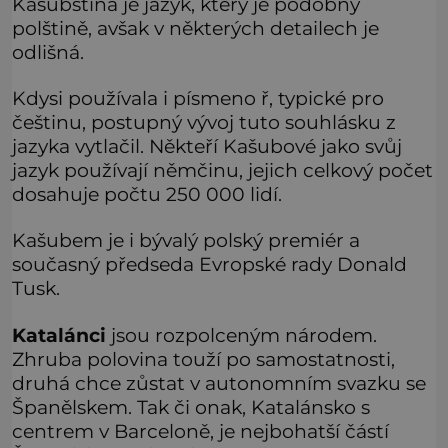
Kašubština je jazyk, který je podobný
polštině, avšak v některých detailech je
odlišná.
Kdysi používala i písmeno ř, typické pro
češtinu, postupný vývoj tuto souhlásku z
jazyka vytlačil. Někteří Kašubové jako svůj
jazyk používají němčinu, jejich celkový počet
dosahuje počtu 250 000 lidí.
Kašubem je i bývalý polský premiér a
současný předseda Evropské rady Donald
Tusk.
Katalánci
jsou rozpolceným národem.
Zhruba polovina touží po samostatnosti,
druhá chce zůstat v autonomním svazku se
Španělskem. Tak či onak, Katalánsko s
centrem v Barceloně, je nejbohatší částí