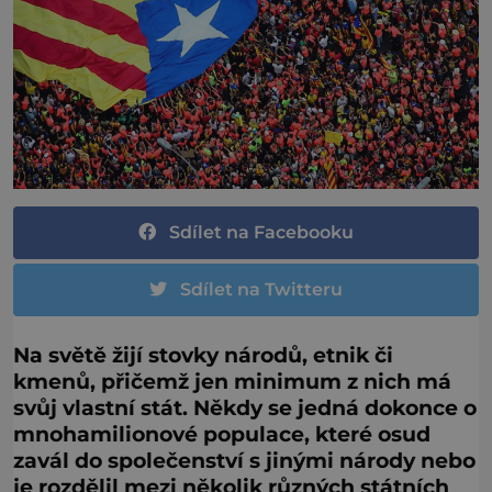
Sdílet na Facebooku
Sdílet na Twitteru
Na světě žijí stovky národů, etnik či
kmenů, přičemž jen minimum z nich má
svůj vlastní stát. Někdy se jedná dokonce o
mnohamilionové populace, které osud
zavál do společenství s jinými národy nebo
je rozdělil mezi několik různých státních