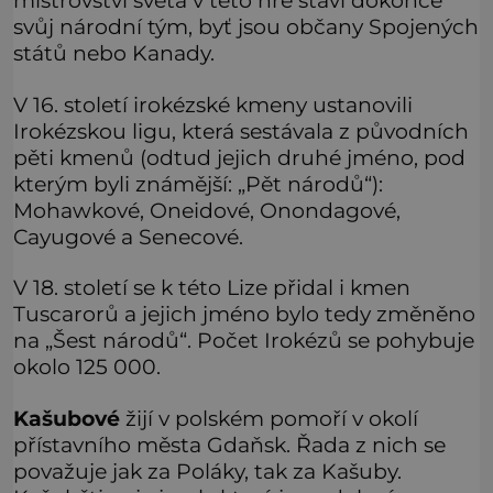
mistrovství světa v této hře staví dokonce
svůj národní tým, byť jsou občany Spojených
států nebo Kanady.
V 16. století irokézské kmeny ustanovili
Irokézskou ligu, která sestávala z původních
pěti kmenů (odtud jejich druhé jméno, pod
kterým byli známější: „Pět národů“):
Mohawkové, Oneidové, Onondagové,
Cayugové a Senecové.
V 18. století se k této Lize přidal i kmen
Tuscarorů a jejich jméno bylo tedy změněno
na „Šest národů“. Počet Irokézů se pohybuje
okolo 125 000.
Kašubové
žijí v polském pomoří v okolí
přístavního města Gdaňsk. Řada z nich se
považuje jak za Poláky, tak za Kašuby.