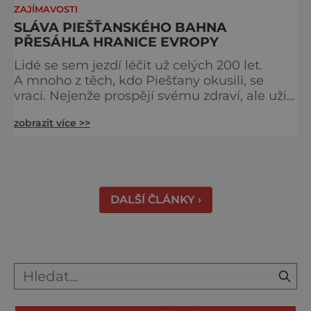
ZAJÍMAVOSTI
SLÁVA PIEŠŤANSKÉHO BAHNA
PŘESÁHLA HRANICE EVROPY
Lidé se sem jezdí léčit už celých 200 let.
A mnoho z těch, kdo Piešťany okusili, se
vrací. Nejenže prospějí svému zdraví, ale užijí
si tu i bohatý společenský život. Když se
zobrazit více >>
řekne slovenské lázně, Piešťany bývají první
volbou. Jejich věhlas je mezinárodní. A není
divu. Město rozprostřené na březích řeky
Váhu je proslulé termálními prameny
DALŠÍ ČLÁNKY ›