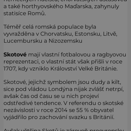
a také horthyovského Maďarska, zahynuly
statisíce Romů.
Téměř celá romská populace byla
vyvražděna v Chorvatsku, Estonsku, Litvě,
Lucembursku a Nizozemsku
Skotové
mají vlastní fotbalovou a ragbyovou
reprezentaci, o vlastní stát však přišli v roce
1707, kdy vzniklo Království Velké Británie.
Skotové, jejichž symbolem jsou dudy a kilt,
sice pod vládou Londýna nijak zvlášť netrpí,
avšak čas od času se u nich projeví
odstředivé tendence. V referendu o skotské
nezávislosti v roce 2014 se 55 % obyvatel
vyjádřilo pro zachování svazku s Británií.
Avšak většina Skotů je zároveň proevropsky