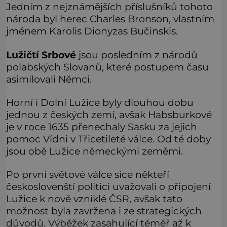
Jedním z nejznámějších příslušníků tohoto
národa byl herec Charles Bronson, vlastním
jménem Karolis Dionyzas Bučinskis.
Lužičtí Srbové
jsou posledním z národů
polabských Slovanů, které postupem času
asimilovali Němci.
Horní i Dolní Lužice byly dlouhou dobu
jednou z českých zemí, avšak Habsburkové
je v roce 1635 přenechaly Sasku za jejich
pomoc Vídni v Třicetileté válce. Od té doby
jsou obě Lužice německými zeměmi.
Po první světové válce sice někteří
českoslovenští politici uvažovali o připojení
Lužice k nově vzniklé ČSR, avšak tato
možnost byla zavržena i ze strategických
důvodů. Výběžek zasahující téměř až k