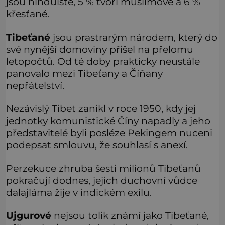
jsou hinduisté, 5 % tvoří muslimové a 6 %
křesťané.
Tibeťané
jsou prastrarým národem, který do
své nynější domoviny přišel na přelomu
letopočtů. Od té doby prakticky neustále
panovalo mezi Tibeťany a Číňany
nepřátelství.
Nezávislý Tibet zanikl v roce 1950, kdy jej
jednotky komunistické Číny napadly a jeho
představitelé byli posléze Pekingem nuceni
podepsat smlouvu, že souhlasí s anexí.
Perzekuce zhruba šesti milionů Tibeťanů
pokračují dodnes, jejich duchovní vůdce
dalajláma žije v indickém exilu.
Ujgurové
nejsou tolik známí jako Tibeťané,