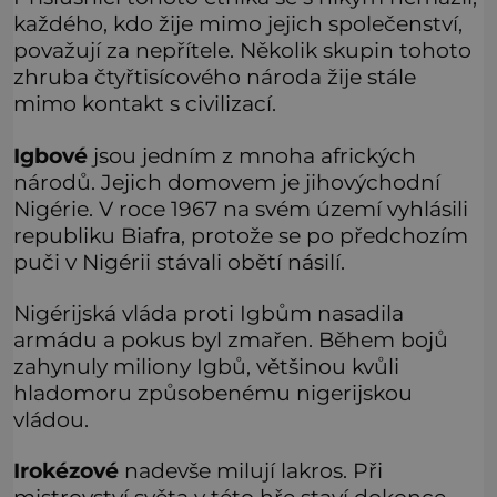
každého, kdo žije mimo jejich společenství,
považují za nepřítele. Několik skupin tohoto
zhruba čtyřtisícového národa žije stále
mimo kontakt s civilizací.
Igbové
jsou jedním z mnoha afrických
národů. Jejich domovem je jihovýchodní
Nigérie. V roce 1967 na svém území vyhlásili
republiku Biafra, protože se po předchozím
puči v Nigérii stávali obětí násilí.
Nigérijská vláda proti Igbům nasadila
armádu a pokus byl zmařen. Během bojů
zahynuly miliony Igbů, většinou kvůli
hladomoru způsobenému nigerijskou
vládou.
Irokézové
nadevše milují lakros. Při