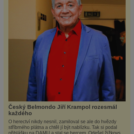
Český Belmondo Jiří Krampol rozesmál
každého
O herectví nikdy nesnil, zamiloval se ale do hvězdy
stříbrného plátna a chtěl jí být nablízku. Tak si podal
přihlášku na DAMU a stal se hercem. Odešel žižkovský