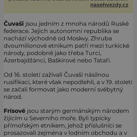
nasehvezdy.cz
matador, který všude rozdával humor, i když jemu
samotnému do smíchu zrovna nebylo. Do poslední
chvíle bojoval hlavně svým optimismem a vti
Čuvaši
jsou jedním z mnoha národů Ruské
federace. Jejich autonomní republika se
nachází východně od Moskvy. Zhruba
dvoumilionové etnikum patří mezi turkické
národy, podobně jako třeba Turci,
Ázerbajdžánci, Baškirové nebo Tataři.
Od 16. století zažívali Čuvaši násilnou
rusifikaci, které však nepodlehli, a v 19. století
se začali formovat jako moderní svébytný
národ.
Frísové
jsou starým germánským národem
žijícím u Severního moře. Byli typicky
přímořským etnikem, jehož příslušníci se
prosazovali zejména v lodním obchodu a v