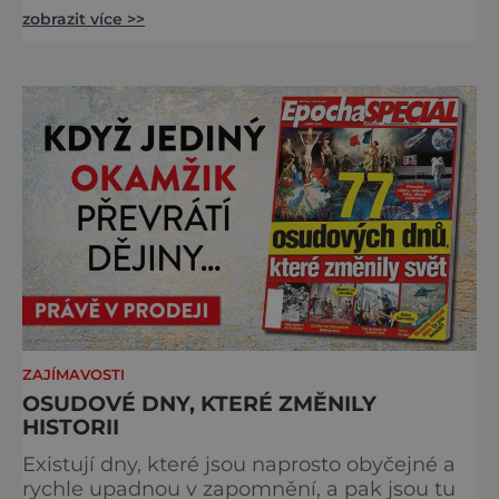
zobrazit více >>
Šumavy. Přestože nestojí v centru hlavních
turistických proudů jako Velký Javor či
Poledník, právě v tom spočívá jeho síla.
Můstek si dodnes uchovává syrový horský
charakter, klid a zvláštní atmosféru
šumavských hřebenů, kde se střídá hustý les
ZAJÍMAVOSTI
OSUDOVÉ DNY, KTERÉ ZMĚNILY
HISTORII
Existují dny, které jsou naprosto obyčejné a
rychle upadnou v zapomnění, a pak jsou tu