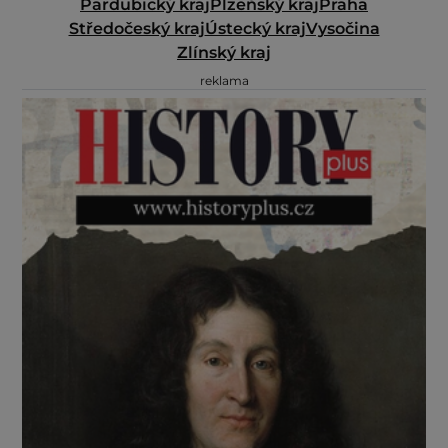
Pardubický kraj
Plzeňský kraj
Praha
Středočeský kraj
Ústecký kraj
Vysočina
Zlínský kraj
reklama