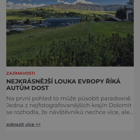
ZAJÍMAVOSTI
NEJKRÁSNĚJŠÍ LOUKA EVROPY ŘÍKÁ
AUTŮM DOST
Na první pohled to může působit paradoxně.
Jedna z nejfotografovanějších krajin Dolomit
se rozhodla, že návštěvníků nechce více, ale
méně. Alpe di Siusi, největší vysokohorská
zobrazit více >>
louka v Evropě, zavádí od léta 2026 nová
pravidla příjezdu, která mají jediný cíl –
zachovat místo, kvůli němuž sem lidé