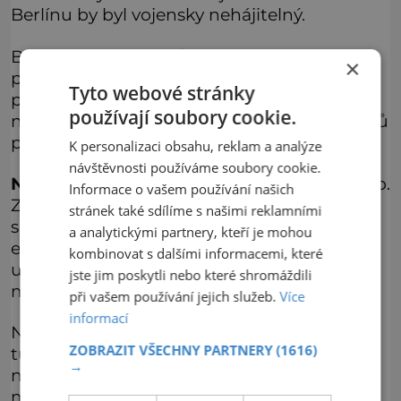
Berlínu by byl vojensky nehájitelný.
Během vlády nacistů byli Lužičtí Srbové
×
pronásledováni a byly dokonce připraveny
Tyto webové stránky
plány na jejich násilné vystěhování. To se
používají soubory cookie.
nakonec nekonalo, ale počet Lužických Srbů
postupem času klesá.
K personalizaci obsahu, reklam a analýze
návštěvnosti používáme soubory cookie.
Něnci
nemají s Němci vůbec nic společného.
Informace o vašem používání našich
Zhruba čtyřicettisícový národ obývá
stránek také sdílíme s našimi reklamními
severozápadní Sibiř a severovýchodní cíp
a analytickými partnery, kteří je mohou
evropské části Ruska. Jejich řeč patří mezi
kombinovat s dalšími informacemi, které
uralské jazyky, kam v širším záběru spadá i
jste jim poskytli nebo které shromáždili
maďarština či finština.
při vašem používání jejich služeb.
Více
informací
Něnečtina se dělí se na dva dialekty,
ZOBRAZIT VŠECHNY PARTNERY
(1616)
tundrovou a lesní něnečtinu. Lesní
→
něnečtina je na pokraji zániku, tundrovou
mluví zhruba 95 % populace Něnců.