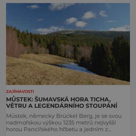
přijíždějí. Nejde o boj proti turistům. Jde o
ochranu krajiny, která už nechce být obětí
vlastního úspě
ZAJÍMAVOSTI
MŮSTEK: ŠUMAVSKÁ HORA TICHA,
VĚTRU A LEGENDÁRNÍHO STOUPÁNÍ
Můstek, německy Brückel Berg, je se svou
nadmořskou výškou 1235 metrů nejvyšší
horou Pancířského hřbetu a jedním z
nejcharakterističtějších vrcholů západní