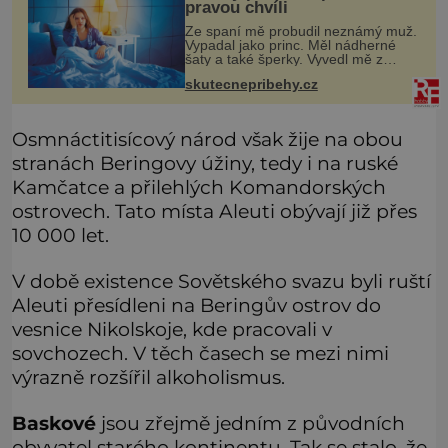
pravou chvíli
Ze spaní mě probudil neznámý muž.
Vypadal jako princ. Měl nádherné
šaty a také šperky. Vyvedl mě z
pokoje ven, v kuchyni totiž začalo
skutecnepribehy.cz
hořet. Stalo se to už moc dávno.
Byla jsem malá holčička, měla jse
Osmnáctitisícový národ však žije na obou
stranách Beringovy úžiny, tedy i na ruské
Kamčatce a přilehlých Komandorských
ostrovech. Tato místa Aleuti obývají již přes
10 000 let.
V době existence Sovětského svazu byli ruští
Aleuti přesídleni na Beringův ostrov do
vesnice Nikolskoje, kde pracovali v
sovchozech. V těch časech se mezi nimi
výrazně rozšířil alkoholismus.
Baskové
jsou zřejmě jedním z původních
obyvatel starého kontinentu. Tak se stalo, že